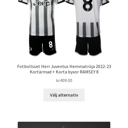
olika
alternativen
kan
väljas
på
produktsidan
Fotbollsset Herr Juventus Hemmatröja 2022-23
Kortärmad + Korta byxor RAMSEY 8
kr
409.00
Den
Välj alternativ
här
produkten
har
flera
varianter.