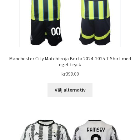
på
produktsidan
Manchester City Matchtröja Borta 2024-2025 T Shirt med
eget tryck
kr
399.00
Den
Välj alternativ
här
produkten
har
flera
varianter.
De