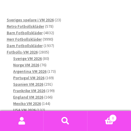
varianter.
De
23
Sveriges spelare i VM 2026
23
olika
578
produkter
Retro Fotbollskläder
578
alternativen
produkter
4832
Barn Fotbollskläder
4832
kan
9990
produkter
Herr Fotbollskläder
9990
väljas
produkter
1937
Dam Fotbollskläder
1937
på
2805
produkter
Fotbolls-VM 2026
2805
produktsidan
produkter
80
Sverige VM 2026
80
76
produkter
Norge VM 2026
76
produkter
173
Argentina VM 2026
173
169
produkter
Portugal VM 2026
169
291
produkter
Spanien VM 2026
291
produkter
199
Frankrike VM 2026
199
166
produkter
England VM 2026
166
144
produkter
Mexiko VM 2026
144
132
produkter
USA VM 2026
132
produkter
189
Brasilien VM 2026
189
0
produkter
158
Tyskland VM 2026
158
Sök
Sök
produkter
99
Nederländerna VM 2026
99