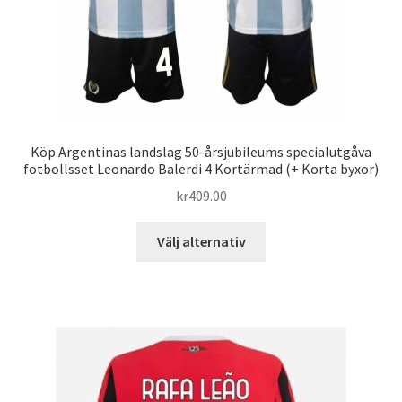
produktsidan
Köp Argentinas landslag 50-årsjubileums specialutgåva
fotbollsset Leonardo Balerdi 4 Kortärmad (+ Korta byxor)
kr
409.00
Den
Välj alternativ
här
produkten
har
flera
varianter.
De
olika