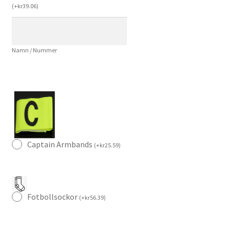
Herr
(
+
kr
39.06
)
–
Fotbollströja
Landslaget
Namn / Nummer
mängd
Captain Armbands
(
+
kr
25.59
)
Fotbollsockor
(
+
kr
56.39
)