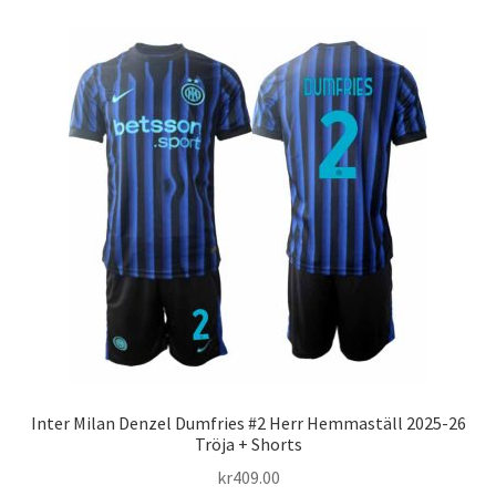
flera
varianter.
De
olika
alternativen
kan
väljas
på
produktsidan
Inter Milan Denzel Dumfries #2 Herr Hemmaställ 2025-26
Tröja + Shorts
kr
409.00