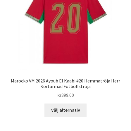
alternativen
kan
väljas
på
produktsidan
Marocko VM 2026 Ayoub El Kaabi #20 Hemmatröja Herr
Kortärmad Fotbollströja
kr
399.00
Den
Välj alternativ
här
produkten
har