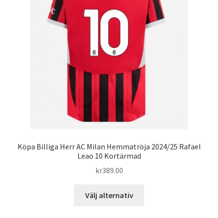
alternativen
kan
väljas
på
produktsidan
Köpa Billiga Herr AC Milan Hemmatröja 2024/25 Rafael
Leao 10 Kortärmad
kr
389.00
Den
Välj alternativ
här
produkten