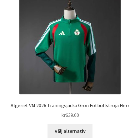
De
olika
alternativen
kan
väljas
på
produktsidan
Algeriet VM 2026 Träningsjacka Grön Fotbollströja Herr
kr
639.00
Den
Välj alternativ
här