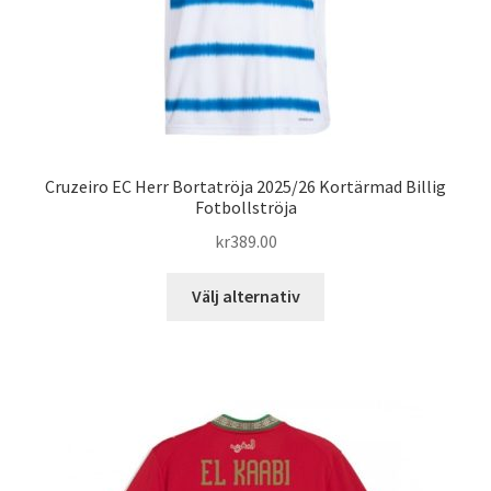
produktsidan
Cruzeiro EC Herr Bortatröja 2025/26 Kortärmad Billig
Fotbollströja
kr
389.00
Den
Välj alternativ
här
produkten
har
flera
varianter.
De
olika