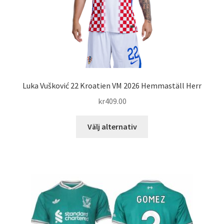
produktsidan
Luka Vušković 22 Kroatien VM 2026 Hemmaställ Herr
kr
409.00
Den
Välj alternativ
här
produkten
har
flera
varianter.
De
olika
alternativen