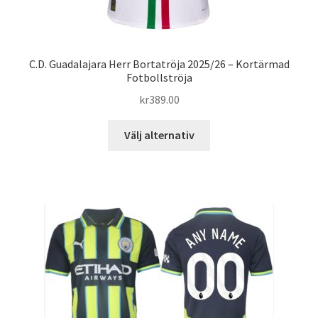
C.D. Guadalajara Herr Bortatröja 2025/26 – Kortärmad
Fotbollströja
kr
389.00
Den
Välj alternativ
här
produkten
har
flera
varianter.
De
olika
alternativen
kan
väljas