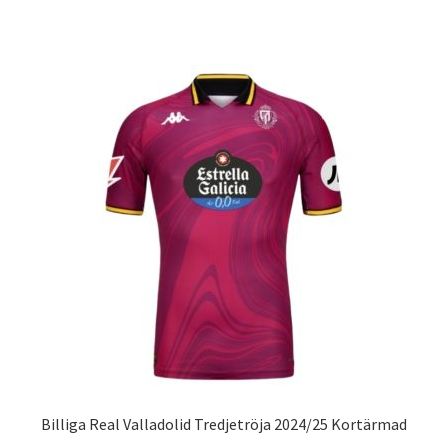
produkten
har
flera
varianter.
De
olika
alternativen
kan
väljas
på
produktsidan
Billiga Real Valladolid Tredjetröja 2024/25 Kortärmad