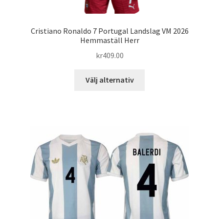
Cristiano Ronaldo 7 Portugal Landslag VM 2026
Hemmaställ Herr
kr
409.00
Den
Välj alternativ
här
produkten
har
flera
varianter.
De
olika
alternativen
kan
väljas
på