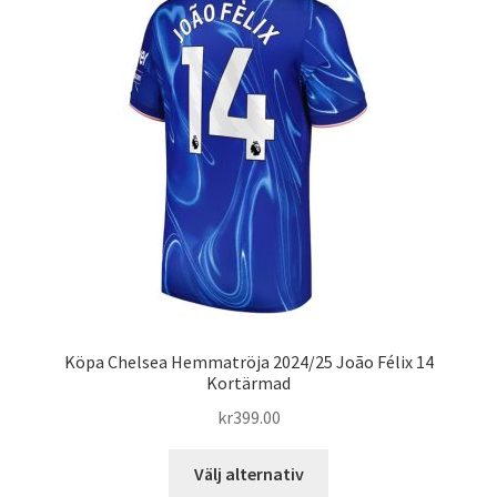
Köpa Chelsea Hemmatröja 2024/25 João Félix 14
Kortärmad
kr
399.00
Den
Välj alternativ
här