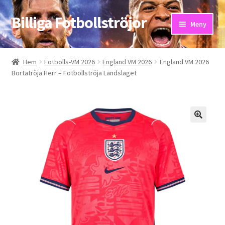
Billiga Fotbollströjor
Hoppa
Hoppa
Meny
till
till
navigering
innehåll
Hem
Hem
Fotbolls-VM 2026
England VM 2026
England VM 2026
Bortatröja Herr – Fotbollströja Landslaget
Bloggar
Butik
Kassa
Kontakta oss
Mitt konto
Storleksguiden