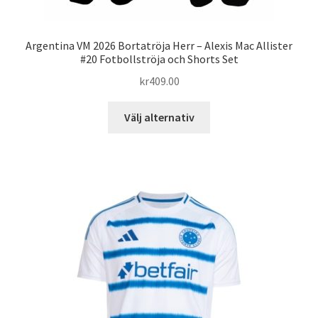
Argentina VM 2026 Bortatröja Herr – Alexis Mac Allister
#20 Fotbollströja och Shorts Set
kr
409.00
Den
Välj alternativ
här
produkten
har
flera
varianter.
De
olika
alternativen
kan
väljas
på