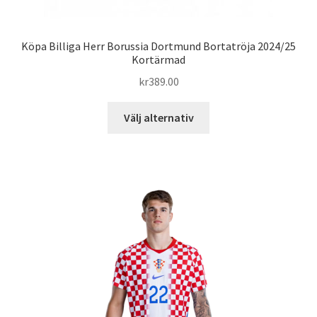
Köpa Billiga Herr Borussia Dortmund Bortatröja 2024/25
Kortärmad
kr
389.00
Den
Välj alternativ
här
produkten
har
flera
varianter.
De
olika
alternativen
kan
väljas
på