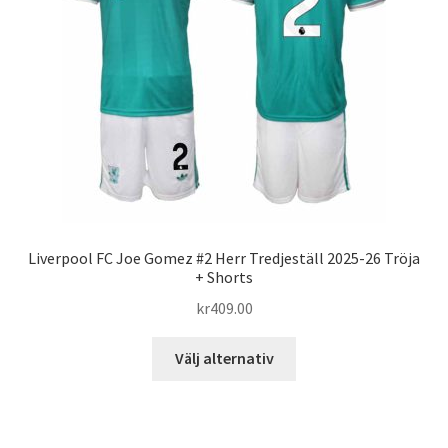
kan
väljas
på
produktsidan
Liverpool FC Joe Gomez #2 Herr Tredjeställ 2025-26 Tröja
+ Shorts
kr
409.00
Den
Välj alternativ
här
produkten
har
flera