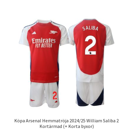
har
flera
varianter.
De
olika
alternativen
kan
väljas
på
produktsidan
Köpa Arsenal Hemmatröja 2024/25 William Saliba 2
Kortärmad (+ Korta byxor)