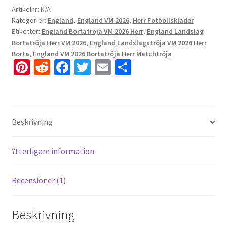
Artikelnr:
N/A
Kategorier:
England
,
England VM 2026
,
Herr Fotbollskläder
Etiketter:
England Bortatröja VM 2026 Herr
,
England Landslag
Bortatröja Herr VM 2026
,
England Landslagströja VM 2026 Herr
Borta
,
England VM 2026 Bortatröja Herr Matchtröja
Pi
R
Fa
T
E
D
nt
e
ce
wi
m
el
er
d
b
tt
ai
a
es
di
o
er
l
Beskrivning
t
t
o
k
Ytterligare information
Recensioner (1)
Beskrivning