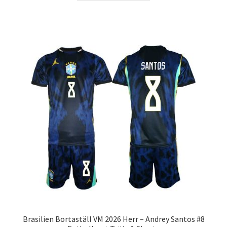
produkten
har
flera
varianter.
De
olika
alternativen
kan
väljas
på
produktsidan
Brasilien Bortaställ VM 2026 Herr – Andrey Santos #8