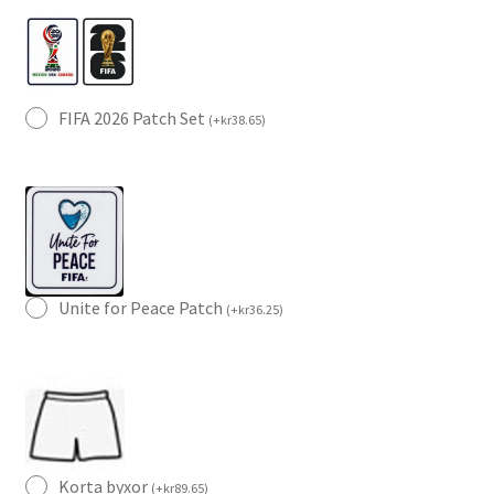
FIFA 2026 Patch Set
(
+
kr
38.65
)
Unite for Peace Patch
(
+
kr
36.25
)
Korta byxor
(
+
kr
89.65
)