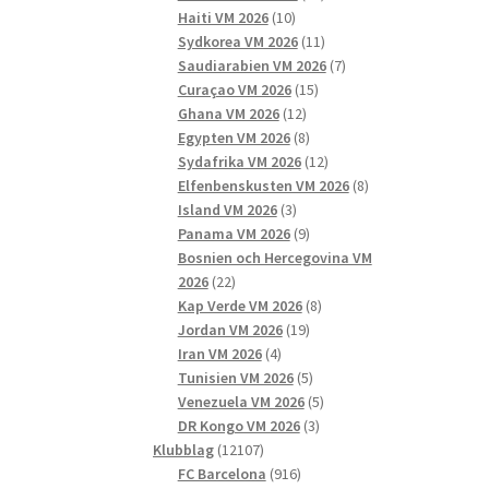
10
produkter
Haiti VM 2026
10
produkter
11
Sydkorea VM 2026
11
produkter
7
Saudiarabien VM 2026
7
15
produkter
Curaçao VM 2026
15
12
produkter
Ghana VM 2026
12
produkter
8
Egypten VM 2026
8
produkter
12
Sydafrika VM 2026
12
produkter
8
Elfenbenskusten VM 2026
8
3
produkter
Island VM 2026
3
produkter
9
Panama VM 2026
9
produkter
Bosnien och Hercegovina VM
22
2026
22
produkter
8
Kap Verde VM 2026
8
19
produkter
Jordan VM 2026
19
4
produkter
Iran VM 2026
4
produkter
5
Tunisien VM 2026
5
produkter
5
Venezuela VM 2026
5
3
produkter
DR Kongo VM 2026
3
12107
produkter
Klubblag
12107
produkter
916
FC Barcelona
916