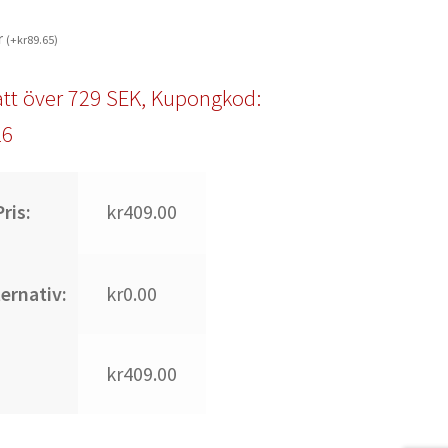
r
(
+
kr
89.65
)
tt över 729 SEK, Kupongkod:
l6
ris:
kr409.00
ternativ:
kr0.00
kr409.00