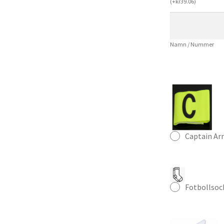
(
+
kr
39.06
)
Herr
Fotbollströja
mängd
Namn / Nummer
Captain A
Fotbollsoc