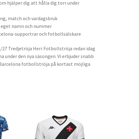
 hjälper dig att hålla dig torr under
ng, match och vardagsbruk
d eget namn och nummer
rcelona-supportrar och fotbollsälskare
/27 Tredjetröja Herr Fotbollströja redan idag
ona under den nya säsongen. Vi erbjuder snabb
a Barcelona fotbollströja på kortast möjliga