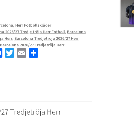
rcelona
,
Herr Fotbollskläder
na 2026/27 Tredje tröja Herr Fotboll
,
Barcelona
ja Herr
,
Barcelona Tredjetröja 2026/27 Herr
 Barcelona 2026/27 Tredjetröja Herr
Fa
T
E
D
ce
wi
m
el
b
tt
ai
a
o
er
l
o
k
27 Tredjetröja Herr