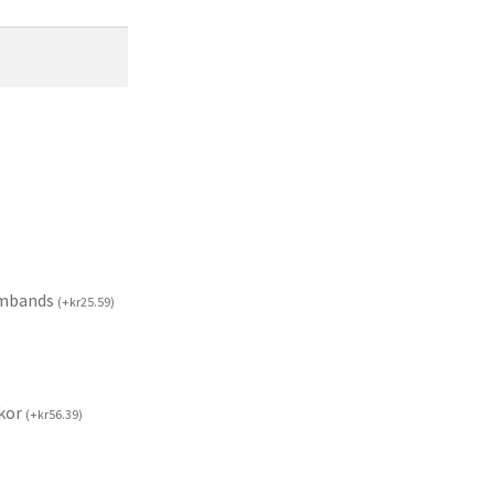
rmbands
(
+
kr
25.59
)
kor
(
+
kr
56.39
)