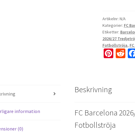
Artikelnr:
N/A
Kategorier:
FC Ba
Etiketter:
Barcelo
2026/27 Tredjetrö
Fotbollströja
,
FC
Pi
R
nt
e
er
d
es
di
Beskrivning
t
t
rivning
FC Barcelona 2026/
rligare information
Fotbollströja
nsioner (0)