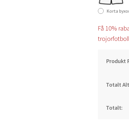
Korta byxo
Få 10% raba
trojorfotbol
Produkt P
Totalt Al
Totalt: