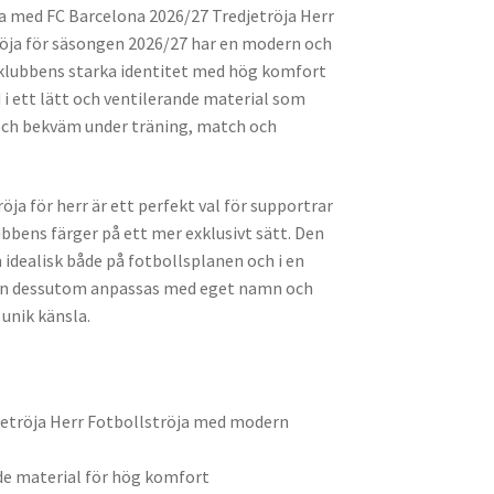
na med FC Barcelona 2026/27 Tredjetröja Herr
röja för säsongen 2026/27 har en modern och
klubbens starka identitet med hög komfort
d i ett lätt och ventilerande material som
l och bekväm under träning, match och
öja för herr är ett perfekt val för supportrar
ubbens färger på ett mer exklusivt sätt. Den
dealisk både på fotbollsplanen och i en
 kan dessutom anpassas med eget namn och
unik känsla.
jetröja Herr Fotbollströja med modern
de material för hög komfort