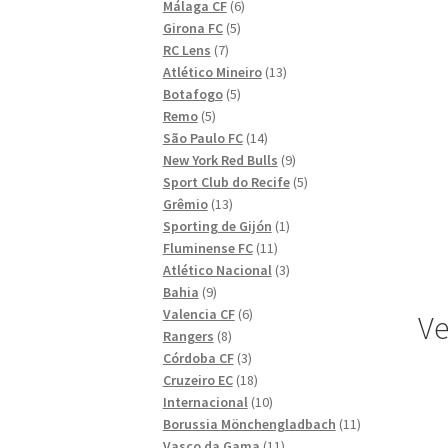
6
produkter
Málaga CF
6
5
produkter
Girona FC
5
7
produkter
RC Lens
7
produkter
13
Atlético Mineiro
13
5
produkter
Botafogo
5
5
produkter
Remo
5
produkter
14
São Paulo FC
14
produkter
9
New York Red Bulls
9
produkter
5
Sport Club do Recife
5
13
produkter
Grêmio
13
produkter
1
Sporting de Gijón
1
11
produkt
Fluminense FC
11
produkter
3
Atlético Nacional
3
9
produkter
Bahia
9
produkter
6
Valencia CF
6
Ve
8
produkter
Rangers
8
produkter
3
Córdoba CF
3
produkter
18
Cruzeiro EC
18
produkter
10
Internacional
10
produkter
11
Borussia Mönchengladbach
11
11
produkter
Vasco da Gama
11