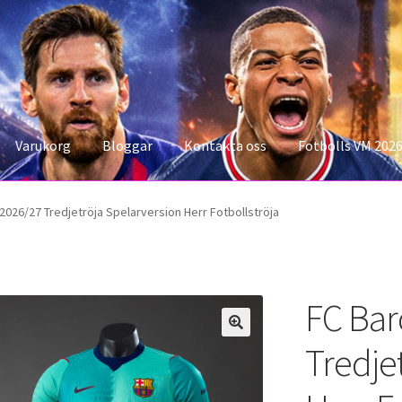
Varukorg
Bloggar
Kontakta oss
Fotbolls VM 202
konto
Storleksguiden
Varukorg
2026/27 Tredjetröja Spelarversion Herr Fotbollströja
FC Bar
Tredje