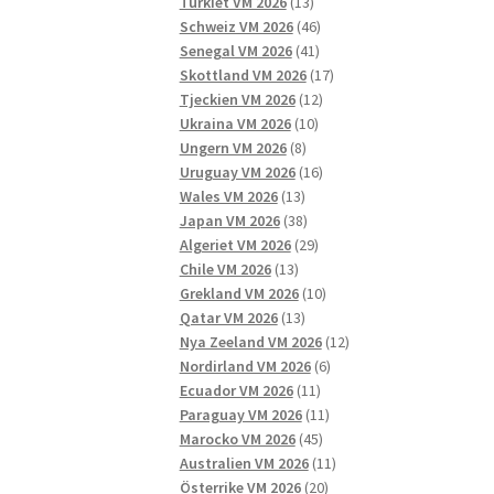
13
produkter
Turkiet VM 2026
13
produkter
46
Schweiz VM 2026
46
41
produkter
Senegal VM 2026
41
produkter
17
Skottland VM 2026
17
12
produkter
Tjeckien VM 2026
12
10
produkter
Ukraina VM 2026
10
8
produkter
Ungern VM 2026
8
produkter
16
Uruguay VM 2026
16
13
produkter
Wales VM 2026
13
produkter
38
Japan VM 2026
38
produkter
29
Algeriet VM 2026
29
13
produkter
Chile VM 2026
13
produkter
10
Grekland VM 2026
10
13
produkter
Qatar VM 2026
13
produkter
12
Nya Zeeland VM 2026
12
6
produkter
Nordirland VM 2026
6
11
produkter
Ecuador VM 2026
11
produkter
11
Paraguay VM 2026
11
45
produkter
Marocko VM 2026
45
produkter
11
Australien VM 2026
11
20
produkter
Österrike VM 2026
20