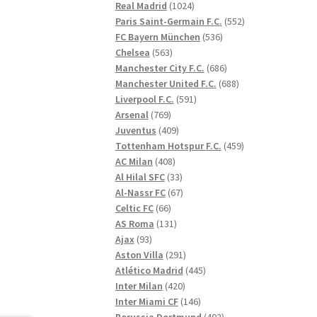
1024
produkter
Real Madrid
1024
produkter
552
Paris Saint-Germain F.C.
552
536
produkter
FC Bayern München
536
563
produkter
Chelsea
563
produkter
686
Manchester City F.C.
686
produkter
688
Manchester United F.C.
688
591
produkter
Liverpool F.C.
591
769
produkter
Arsenal
769
produkter
409
Juventus
409
produkter
459
Tottenham Hotspur F.C.
459
408
produkter
AC Milan
408
produkter
33
Al Hilal SFC
33
produkter
67
Al-Nassr FC
67
66
produkter
Celtic FC
66
produkter
131
AS Roma
131
93
produkter
Ajax
93
produkter
291
Aston Villa
291
produkter
445
Atlético Madrid
445
420
produkter
Inter Milan
420
produkter
146
Inter Miami CF
146
produkter
402
Borussia Dortmund
402