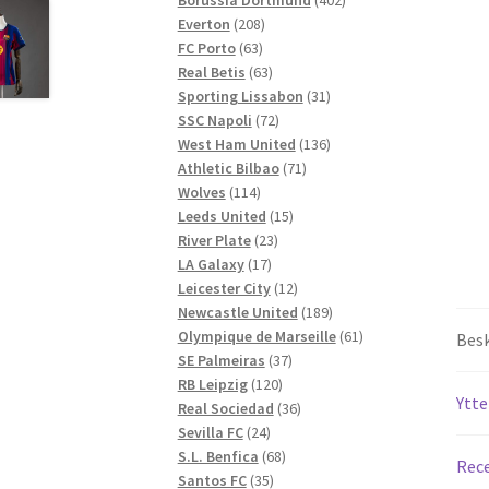
208
produkter
Everton
208
63
produkter
FC Porto
63
produkter
63
Real Betis
63
produkter
31
Sporting Lissabon
31
72
produkter
SSC Napoli
72
produkter
136
West Ham United
136
71
produkter
Athletic Bilbao
71
114
produkter
Wolves
114
produkter
15
Leeds United
15
23
produkter
River Plate
23
17
produkter
LA Galaxy
17
produkter
12
Leicester City
12
produkter
189
Newcastle United
189
produkter
61
Olympique de Marseille
61
Besk
37
produkter
SE Palmeiras
37
120
produkter
RB Leipzig
120
Ytte
produkter
36
Real Sociedad
36
24
produkter
Sevilla FC
24
produkter
68
S.L. Benfica
68
Rece
35
produkter
Santos FC
35