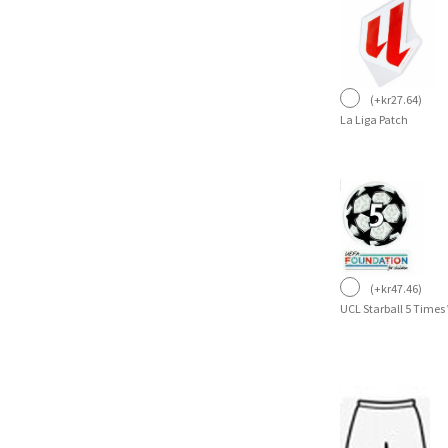
(
+
kr
27.64
)
La Liga Patch
(
+
kr
47.46
)
UCL Starball 5 Times