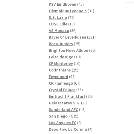
produkter
45
PSV Eindhoven
45
produkter
31
Olympique Lyonnais
31
47
produkter
S.S. Lazio
47
produkter
15
LOSC Lille
15
produkter
36
AS Monaco
36
produkter
171
Bayer 04 Leverkusen
171
25
produkter
Boca Juniors
25
produkter
76
Brighton Hove Albion
76
10
produkter
Celta de Vigo
10
10
produkter
CF Monterrey
10
29
produkter
Corinthians
29
83
produkter
Feyenoord
83
produkter
67
CR Flamengo
67
produkter
55
Crystal Palace
55
produkter
26
Eintracht Frankfurt
26
30
produkter
Galatasaray S.K.
30
19
produkter
Sunderland AFC
19
9
produkter
San Diego FC
9
produkter
9
Los Angeles FC
9
produkter
4
Deportivo La Coruña
4