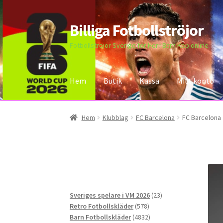
Billiga Fotbollströjor
Hoppa
Hoppa
till
till
Fotbollströjor Sverige för Herr Barn Köp online
navigering
innehåll
Hem
Butik
Kassa
Mitt konto
Hem
Bloggar
Butik
Kassa
Kontakta oss
Mitt 
Hem
Klubblag
FC Barcelona
FC Barcelona 
23
Sveriges spelare i VM 2026
23
578
produkter
Retro Fotbollskläder
578
produkter
4832
Barn Fotbollskläder
4832