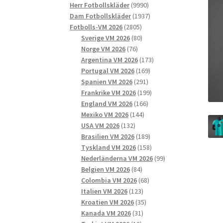
9990
produkter
Herr Fotbollskläder
9990
produkter
1937
Dam Fotbollskläder
1937
2805
produkter
Fotbolls-VM 2026
2805
produkter
80
Sverige VM 2026
80
76
produkter
Norge VM 2026
76
produkter
173
Argentina VM 2026
173
169
produkter
Portugal VM 2026
169
291
produkter
Spanien VM 2026
291
produkter
199
Frankrike VM 2026
199
166
produkter
England VM 2026
166
144
produkter
Mexiko VM 2026
144
132
produkter
USA VM 2026
132
produkter
189
Brasilien VM 2026
189
produkter
158
Tyskland VM 2026
158
produkter
99
Nederländerna VM 2026
99
84
produkter
Belgien VM 2026
84
produkter
68
Colombia VM 2026
68
123
produkter
Italien VM 2026
123
produkter
35
Kroatien VM 2026
35
31
produkter
Kanada VM 2026
31