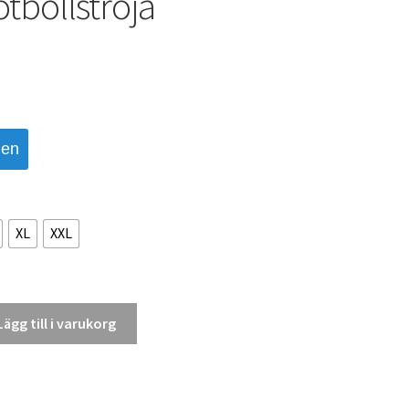
tbollströja
den
XL
XXL
Lägg till i varukorg