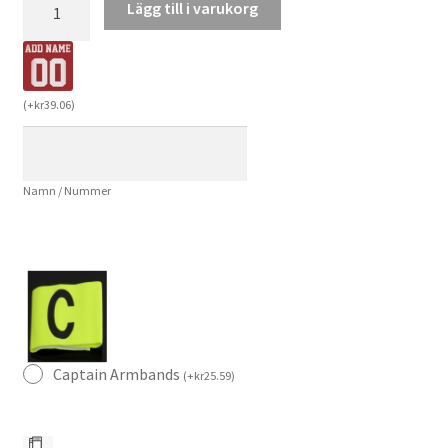
Lägg till i varukorg
Barcelona
Barn
Hemmaställ
2025/26
(
+
kr
39.06
)
–
Robert
Lewandowski
Namn / Nummer
9
–
Kortärmad
Fotbollströja
+
Shorts
mängd
Captain Armbands
(
+
kr
25.59
)