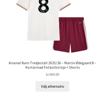
alternativen
kan
väljas
på
produktsidan
Arsenal Barn Tredjeställ 2025/26 – Martin Ødegaard 8 –
Kortärmad Fotbollströja + Shorts
kr
369.00
Den
Välj alternativ
här
produkten
har