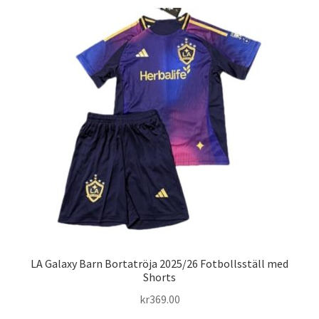
flera
varianter.
De
olika
alternativen
kan
väljas
på
produktsidan
LA Galaxy Barn Bortatröja 2025/26 Fotbollsställ med
Shorts
kr
369.00