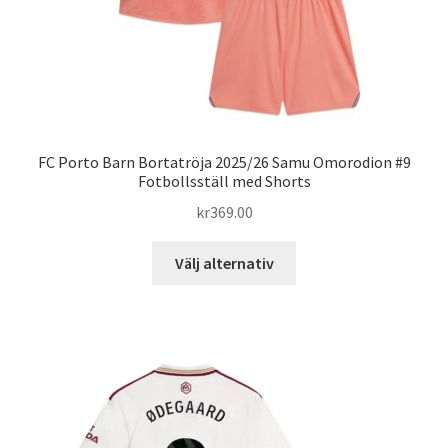
FC Porto Barn Bortatröja 2025/26 Samu Omorodion #9
Fotbollsställ med Shorts
kr
369.00
Den
Välj alternativ
här
produkten
har
flera
varianter.
De
olika