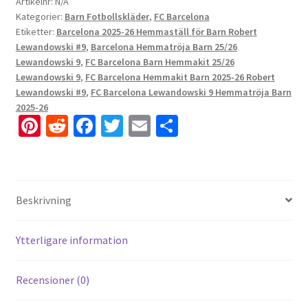
Artikelnr:
N/A
Kategorier:
Barn Fotbollskläder
,
FC Barcelona
Etiketter:
Barcelona 2025-26 Hemmaställ för Barn Robert
Lewandowski #9
,
Barcelona Hemmatröja Barn 25/26
Lewandowski 9
,
FC Barcelona Barn Hemmakit 25/26
Lewandowski 9
,
FC Barcelona Hemmakit Barn 2025-26 Robert
Lewandowski #9
,
FC Barcelona Lewandowski 9 Hemmatröja Barn
2025-26
Pi
R
Fa
T
E
D
nt
e
ce
wi
m
el
er
d
b
tt
ai
a
es
di
o
er
l
Beskrivning
t
t
o
k
Ytterligare information
Recensioner (0)