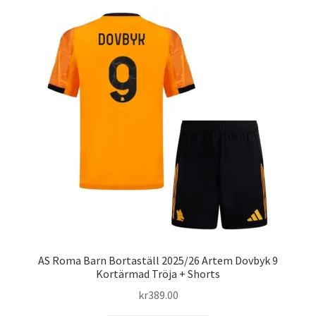
flera
varianter.
De
olika
alternativen
kan
väljas
på
produktsidan
AS Roma Barn Bortaställ 2025/26 Artem Dovbyk 9
Kortärmad Tröja + Shorts
kr
389.00