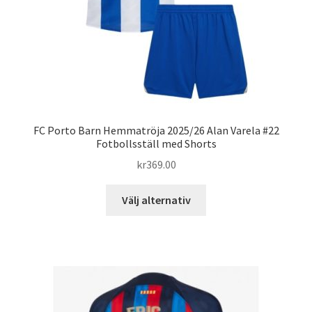
produktsidan
FC Porto Barn Hemmatröja 2025/26 Alan Varela #22
Fotbollsställ med Shorts
kr
369.00
Den
Välj alternativ
här
produkten
har
flera
varianter.
De