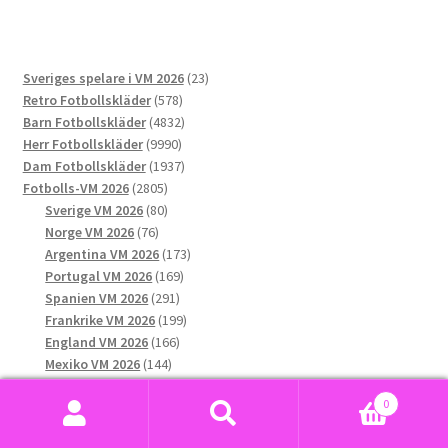
flera
varianter.
De
23
Sveriges spelare i VM 2026
23
olika
578
produkter
Retro Fotbollskläder
578
alternativen
produkter
4832
Barn Fotbollskläder
4832
kan
9990
produkter
Herr Fotbollskläder
9990
väljas
produkter
1937
Dam Fotbollskläder
1937
på
2805
produkter
Fotbolls-VM 2026
2805
produktsidan
produkter
80
Sverige VM 2026
80
76
produkter
Norge VM 2026
76
produkter
173
Argentina VM 2026
173
169
produkter
Portugal VM 2026
169
291
produkter
Spanien VM 2026
291
produkter
199
Frankrike VM 2026
199
166
produkter
England VM 2026
166
144
produkter
Mexiko VM 2026
144
132
produkter
USA VM 2026
132
0
produkter
189
Brasilien VM 2026
189
Sök
Sök
produkter
158
Tyskland VM 2026
158