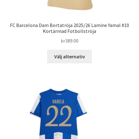
FC Barcelona Dam Bortatröja 2025/26 Lamine Yamal #10
Kortärmad Fotbollströja
kr
389.00
Den
Välj alternativ
här
produkten
har
flera
varianter.
De
olika
alternativen
kan
väljas
på