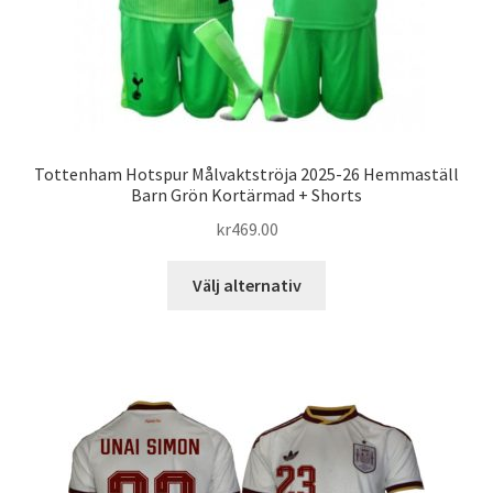
Tottenham Hotspur Målvaktströja 2025-26 Hemmaställ
Barn Grön Kortärmad + Shorts
kr
469.00
Den
Välj alternativ
här
produkten
har
flera
varianter.
De
olika