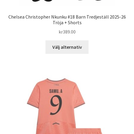
Chelsea Christopher Nkunku #18 Barn Tredjeställ 2025-26
Tröja + Shorts
kr
389.00
Den
Välj alternativ
här
produkten
har
flera
varianter.
De
olika
alternativen
kan
väljas
på
produktsidan