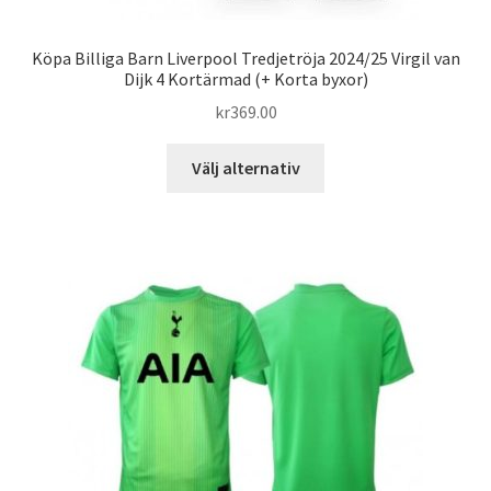
Köpa Billiga Barn Liverpool Tredjetröja 2024/25 Virgil van
Dijk 4 Kortärmad (+ Korta byxor)
kr
369.00
Den
Välj alternativ
här
produkten
har
flera
varianter.
De
olika
alternativen
kan
väljas
på
produktsidan