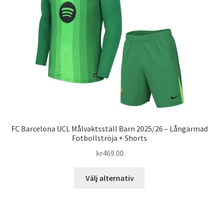
kan
väljas
på
produktsidan
FC Barcelona UCL Målvaktsställ Barn 2025/26 – Långärmad
Fotbollströja + Shorts
kr
469.00
Den
Välj alternativ
här
produkten
har