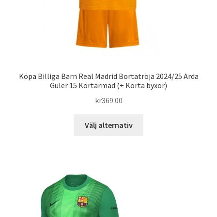
Köpa Billiga Barn Real Madrid Bortatröja 2024/25 Arda
Guler 15 Kortärmad (+ Korta byxor)
kr
369.00
Den
Välj alternativ
här
produkten
har
flera
varianter.
De
olika
alternativen