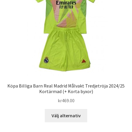
alternativen
kan
väljas
på
produktsidan
Köpa Billiga Barn Real Madrid Målvakt Tredjetröja 2024/25
Kortärmad (+ Korta byxor)
kr
469.00
Den
Välj alternativ
här
produkten