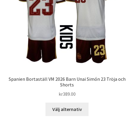
alternativen
kan
väljas
på
produktsidan
Spanien Bortaställ VM 2026 Barn Unai Simón 23 Tröja och
Shorts
kr
389.00
Den
Välj alternativ
här
produkten
har