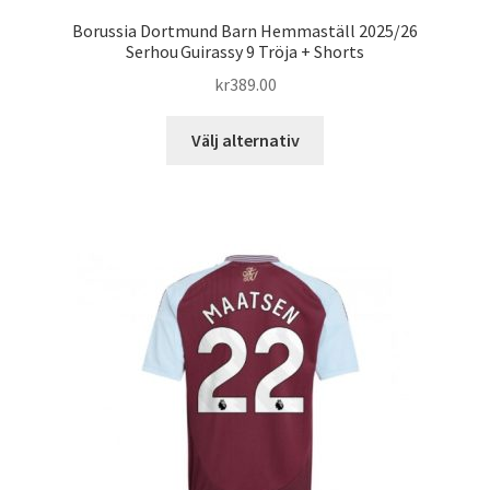
Borussia Dortmund Barn Hemmaställ 2025/26
Serhou Guirassy 9 Tröja + Shorts
kr
389.00
Den
Välj alternativ
här
produkten
har
flera
varianter.
De
olika
alternativen
kan
väljas
på
produktsidan