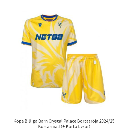
har
flera
varianter.
De
olika
alternativen
kan
väljas
på
produktsidan
Köpa Billiga Barn Crystal Palace Bortatröja 2024/25
Kortärmad (+ Korta byxor)