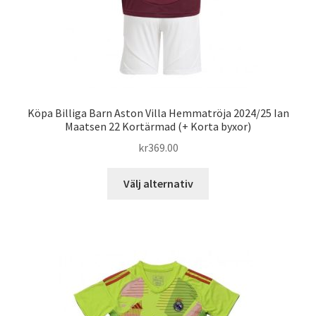
Köpa Billiga Barn Aston Villa Hemmatröja 2024/25 Ian
Maatsen 22 Kortärmad (+ Korta byxor)
kr
369.00
Den
Välj alternativ
här
produkten
har
flera
varianter.
De
olika