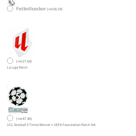
Fotbollsockor
(
+
kr
56.39
)
(
+
kr
27.64
)
La Liga Patch
(
+
kr
47.46
)
UCL Starball 5 Times Winner + UEFA Foundation Patch Set