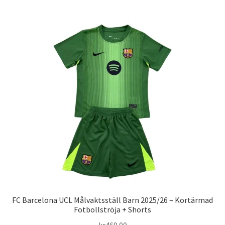
har
flera
varianter.
De
olika
alternativen
kan
väljas
på
produktsidan
FC Barcelona UCL Målvaktsställ Barn 2025/26 – Kortärmad
Fotbollströja + Shorts