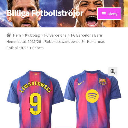
Billiga Fotbollströjor
Hoppa
Hoppa
Meny
till
till
navigering
innehåll
Hem
Hem
Klubblag
FC Barcelona
FC Barcelona Barn
Hemmaställ 2025/26 – Robert Lewandowski 9 – Kortärmad
Bloggar
Fotbollströja + Shorts
Butik
Kassa
Kontakta oss
Mitt konto
Storleksguiden