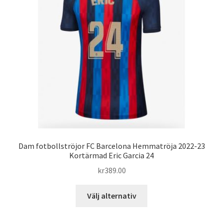
olika
alternativen
kan
väljas
på
produktsidan
Dam fotbollströjor FC Barcelona Hemmatröja 2022-23
Kortärmad Eric Garcia 24
kr
389.00
Den
Välj alternativ
här
produkten