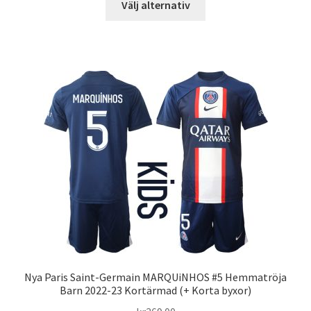
Välj alternativ
här
produkten
har
flera
varianter.
De
olika
alternativen
kan
väljas
på
produktsidan
Nya Paris Saint-Germain MARQUiNHOS #5 Hemmatröja
Barn 2022-23 Kortärmad (+ Korta byxor)