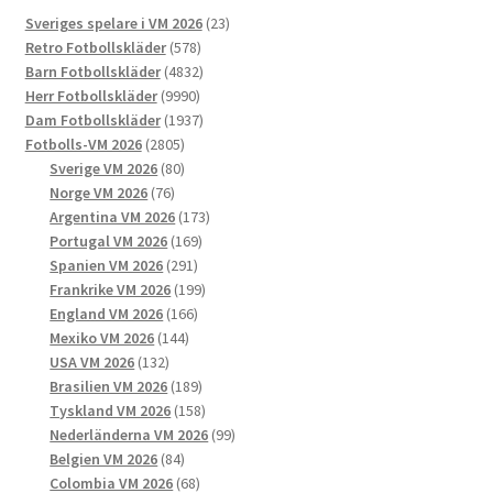
De
23
Sveriges spelare i VM 2026
23
olika
578
produkter
Retro Fotbollskläder
578
alternativen
produkter
4832
Barn Fotbollskläder
4832
kan
9990
produkter
Herr Fotbollskläder
9990
väljas
produkter
1937
Dam Fotbollskläder
1937
på
2805
produkter
Fotbolls-VM 2026
2805
produktsidan
produkter
80
Sverige VM 2026
80
76
produkter
Norge VM 2026
76
produkter
173
Argentina VM 2026
173
169
produkter
Portugal VM 2026
169
291
produkter
Spanien VM 2026
291
produkter
199
Frankrike VM 2026
199
166
produkter
England VM 2026
166
144
produkter
Mexiko VM 2026
144
132
produkter
USA VM 2026
132
produkter
189
Brasilien VM 2026
189
produkter
158
Tyskland VM 2026
158
produkter
99
Nederländerna VM 2026
99
84
produkter
Belgien VM 2026
84
produkter
68
Colombia VM 2026
68