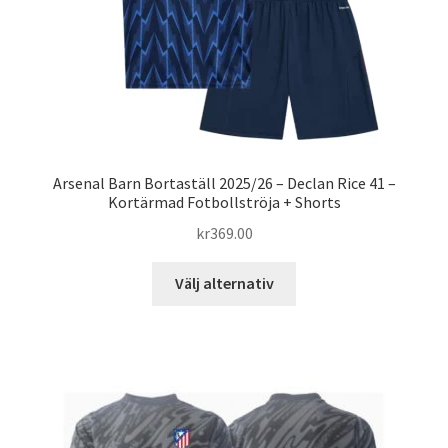
produktsidan
Arsenal Barn Bortaställ 2025/26 – Declan Rice 41 –
Kortärmad Fotbollströja + Shorts
kr
369.00
Den
Välj alternativ
här
produkten
har
flera
varianter.
De
olika