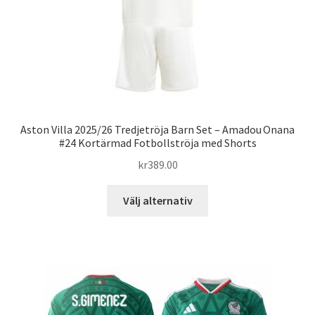
produktsidan
Aston Villa 2025/26 Tredjetröja Barn Set – Amadou Onana
#24 Kortärmad Fotbollströja med Shorts
kr
389.00
Den
Välj alternativ
här
produkten
har
flera
varianter.
De