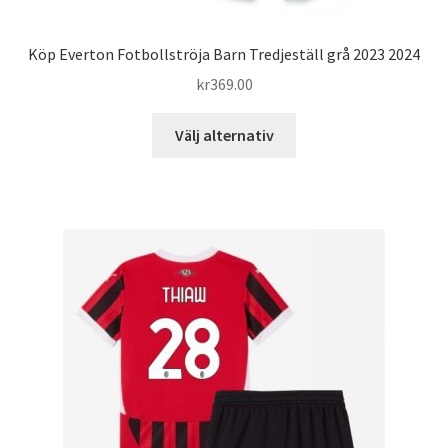
Köp Everton Fotbollströja Barn Tredjeställ grå 2023 2024
kr
369.00
Den
Välj alternativ
här
produkten
har
flera
varianter.
De
olika
alternativen
kan
väljas
på
produktsidan