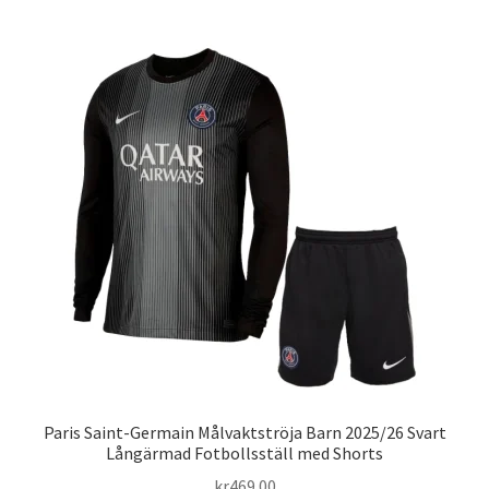
har
flera
varianter.
De
olika
alternativen
kan
väljas
på
produktsidan
Paris Saint-Germain Målvaktströja Barn 2025/26 Svart
Långärmad Fotbollsställ med Shorts
kr
469.00