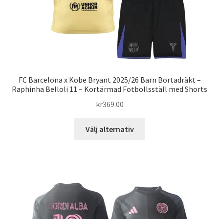
FC Barcelona x Kobe Bryant 2025/26 Barn Bortadräkt –
Raphinha Belloli 11 – Kortärmad Fotbollsställ med Shorts
kr
369.00
Den
Välj alternativ
här
produkten
har
flera
varianter.
De
olika