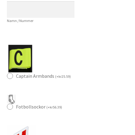
med
Shorts
Namn / Nummer
mängd
Captain Armbands
(
+
kr
25.59
)
Fotbollsockor
(
+
kr
56.39
)