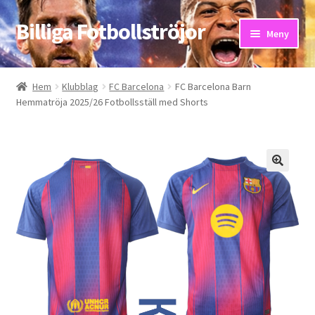
Billiga Fotbollströjor
Hoppa
Hoppa
Meny
till
till
navigering
innehåll
Hem
Hem
Klubblag
FC Barcelona
FC Barcelona Barn
Hemmatröja 2025/26 Fotbollsställ med Shorts
Bloggar
Butik
Kassa
Kontakta oss
Mitt konto
Storleksguiden