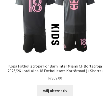
alternativen
kan
väljas
på
produktsidan
Köpa Fotbollströjor För Barn Inter Miami CF Bortatröja
2025/26 Jordi Alba 18 Fotbollssats Kortärmad (+ Shorts)
kr
369.00
Den
Välj alternativ
här
produkten
har