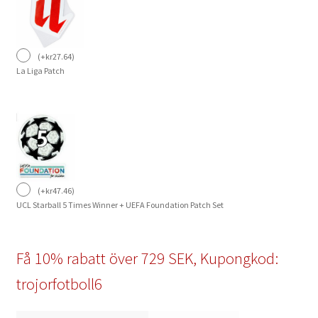
(
+
kr
27.64
)
La Liga Patch
(
+
kr
47.46
)
UCL Starball 5 Times Winner + UEFA Foundation Patch Set
Få 10% rabatt över 729 SEK, Kupongkod:
trojorfotboll6