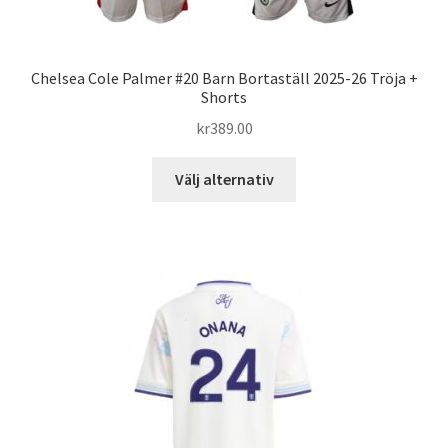
Chelsea Cole Palmer #20 Barn Bortaställ 2025-26 Tröja +
Shorts
kr
389.00
Den
Välj alternativ
här
produkten
har
flera
varianter.
De
olika
alternativen
kan
väljas
på