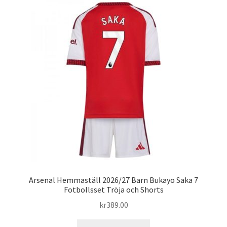
Arsenal Hemmaställ 2026/27 Barn Bukayo Saka 7
Fotbollsset Tröja och Shorts
kr
389.00
Den