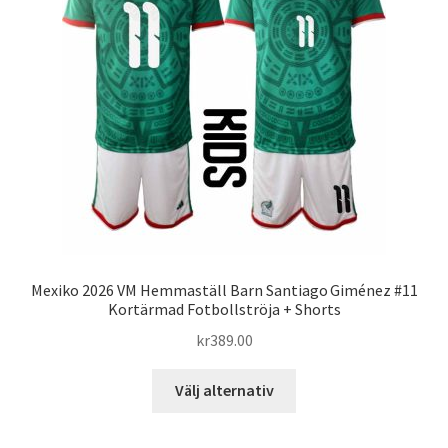
olika
alternativen
kan
väljas
på
produktsidan
Mexiko 2026 VM Hemmaställ Barn Santiago Giménez #11
Kortärmad Fotbollströja + Shorts
kr
389.00
Den
Välj alternativ
här
produkten