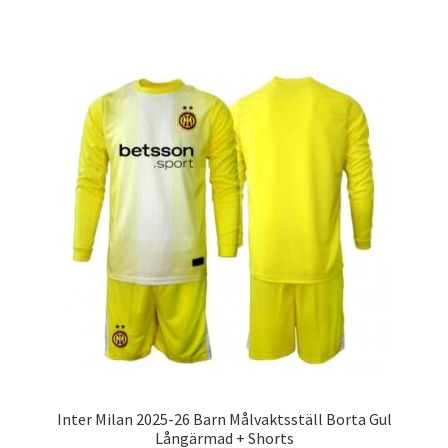
produkten
har
flera
varianter.
De
olika
alternativen
kan
väljas
på
produktsidan
Inter Milan 2025-26 Barn Målvaktsställ Borta Gul
Långärmad + Shorts