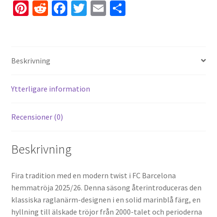
Pi
R
Fa
T
E
D
nt
e
ce
wi
m
el
er
d
b
tt
ai
a
es
di
o
er
l
Beskrivning
t
t
o
k
Ytterligare information
Recensioner (0)
Beskrivning
Fira tradition med en modern twist i FC Barcelona
hemmatröja 2025/26. Denna säsong återintroduceras den
klassiska raglanärm-designen i en solid marinblå färg, en
hyllning till älskade tröjor från 2000-talet och perioderna