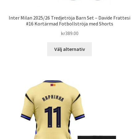
Inter Milan 2025/26 Tredjetröja Barn Set – Davide Frattesi
#16 Kortärmad Fotbollströja med Shorts
kr
389.00
Den
Välj alternativ
här
produkten
har
flera
varianter.
De
olika
alternativen
kan
väljas
på
produktsidan