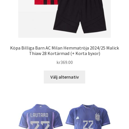
Köpa Billiga Barn AC Milan Hemmatröja 2024/25 Malick
Thiaw 28 Kortärmad (+ Korta byxor)
kr
369.00
Den
Välj alternativ
här
produkten
har
flera
varianter.
De
olika