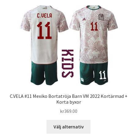
flera
varianter.
De
olika
alternativen
kan
väljas
på
produktsidan
C.VELA #11 Mexiko Bortatröja Barn VM 2022 Kortärmad +
Korta byxor
kr
369.00
Den
Välj alternativ
här