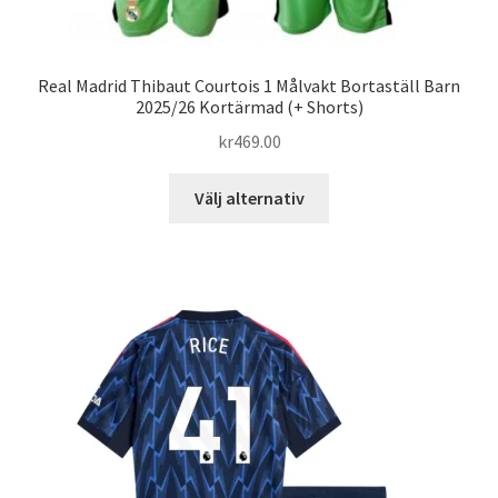
Real Madrid Thibaut Courtois 1 Målvakt Bortaställ Barn
2025/26 Kortärmad (+ Shorts)
kr
469.00
Den
Välj alternativ
här
produkten
har
flera
varianter.
De
olika
alternativen
kan
väljas
på