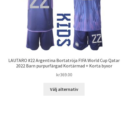
alternativen
kan
väljas
på
produktsidan
LAUTARO #22 Argentina Bortatröja FIFA World Cup Qatar
2022 Barn purpurfärgad Kortärmad + Korta byxor
kr
369.00
Den
Välj alternativ
här
produkten
har
flera
varianter.