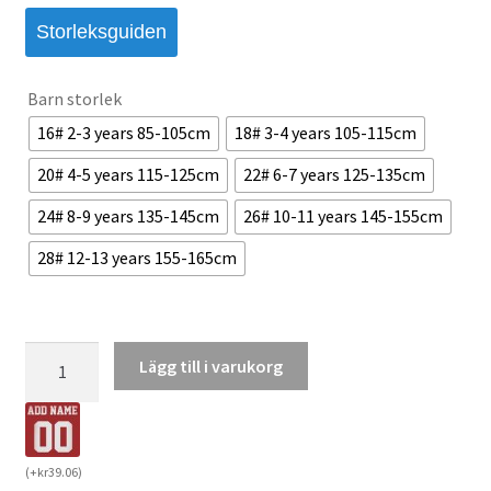
Storleksguiden
Barn storlek
16# 2-3 years 85-105cm
18# 3-4 years 105-115cm
20# 4-5 years 115-125cm
22# 6-7 years 125-135cm
24# 8-9 years 135-145cm
26# 10-11 years 145-155cm
28# 12-13 years 155-165cm
FC
Lägg till i varukorg
Barcelona
Barn
Hemmatröja
2025/26
(
+
kr
39.06
)
Fotbollsställ