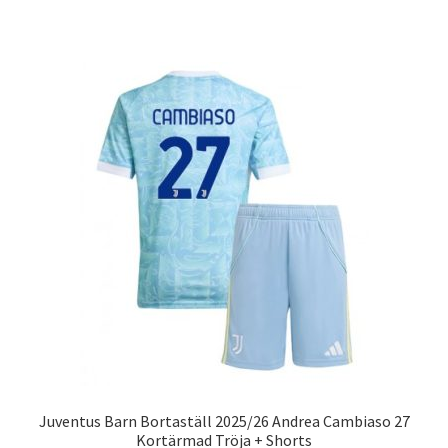
produkten
har
flera
varianter.
De
olika
alternativen
kan
väljas
på
produktsidan
Juventus Barn Bortaställ 2025/26 Andrea Cambiaso 27
Kortärmad Tröja + Shorts