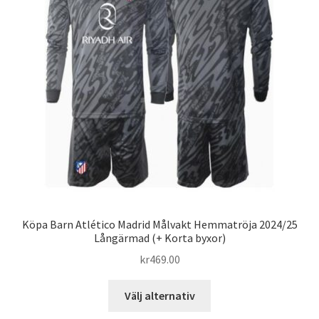
alternativen
kan
väljas
på
produktsidan
Köpa Barn Atlético Madrid Målvakt Hemmatröja 2024/25
Långärmad (+ Korta byxor)
kr
469.00
Den
Välj alternativ
här