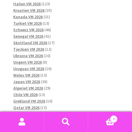
123
produkter
Italien VM 2026
123
produkter
35
Kroatien VM 2026
35
31
produkter
Kanada VM 2026
31
13
produkter
Turkiet VM 2026
13
produkter
46
Schweiz VM 2026
46
41
produkter
Senegal VM 2026
41
produkter
17
Skottland VM 2026
17
12
produkter
Tjeckien VM 2026
12
10
produkter
Ukraina VM 2026
10
8
produkter
Ungern VM 2026
8
produkter
16
Uruguay VM 2026
16
13
produkter
Wales VM 2026
13
produkter
38
Japan VM 2026
38
produkter
29
Algeriet VM 2026
29
13
produkter
Chile VM 2026
13
produkter
10
Grekland VM 2026
10
13
produkter
Qatar VM 2026
13
produkter
12
Nya Zeeland VM 2026
12
0
6
produkter
Nordirland VM 2026
6
Sök
Sök
11
produkter
Ecuador VM 2026
11