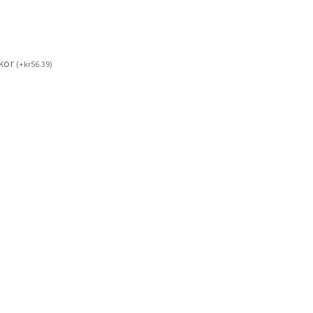
kor
(
+
kr
56.39
)