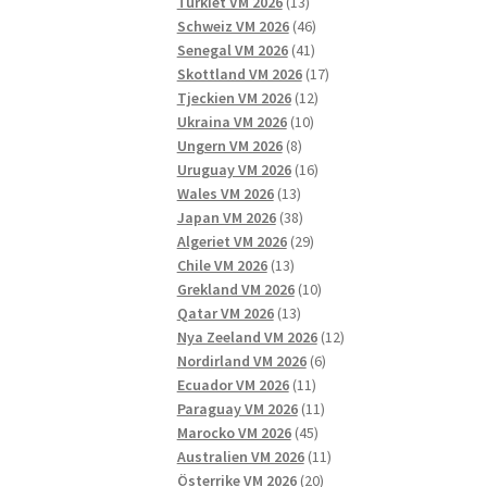
13
produkter
Turkiet VM 2026
13
produkter
46
Schweiz VM 2026
46
41
produkter
Senegal VM 2026
41
produkter
17
Skottland VM 2026
17
12
produkter
Tjeckien VM 2026
12
10
produkter
Ukraina VM 2026
10
8
produkter
Ungern VM 2026
8
produkter
16
Uruguay VM 2026
16
13
produkter
Wales VM 2026
13
produkter
38
Japan VM 2026
38
produkter
29
Algeriet VM 2026
29
13
produkter
Chile VM 2026
13
produkter
10
Grekland VM 2026
10
13
produkter
Qatar VM 2026
13
produkter
12
Nya Zeeland VM 2026
12
6
produkter
Nordirland VM 2026
6
11
produkter
Ecuador VM 2026
11
produkter
11
Paraguay VM 2026
11
45
produkter
Marocko VM 2026
45
produkter
11
Australien VM 2026
11
20
produkter
Österrike VM 2026
20