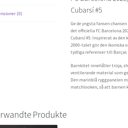
Cubarsí #5
nsioner (0)
Ge de yngsta fansen chansen
det officiella FC Barcelona 2
Cubarsí #5. Inspirerat av den
2000-talet gör den ikoniska 
tydliga referenser till Barça
Barnkitet innehåller tröja, sh
ventilerande material som ge
Den marinblå ryggpanelen me
matchlooken, så att barnen k
rwandte Produkte