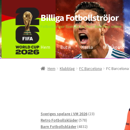
Billiga Fotbollströjor
Hoppa
Hoppa
till
till
Fotbollströjor Sverige för Herr Barn Köp online
navigering
innehåll
Hem
Butik
Kassa
Mitt konto
Hem
Bloggar
Butik
Kassa
Kontakta oss
Mitt 
Hem
Klubblag
FC Barcelona
FC Barcelona 
23
Sveriges spelare i VM 2026
23
578
produkter
Retro Fotbollskläder
578
produkter
4832
Barn Fotbollskläder
4832