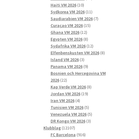
10
produkter
Haiti VM 2026
10
produkter
11
Sydkorea VM 2026
11
produkter
7
Saudiarabien VM 2026
7
15
produkter
Curaçao VM 2026
15
12
produkter
Ghana VM 2026
12
produkter
8
Egypten VM 2026
8
produkter
12
Sydafrika VM 2026
12
produkter
8
Elfenbenskusten VM 2026
8
3
produkter
Island VM 2026
3
produkter
9
Panama VM 2026
9
produkter
Bosnien och Hercegovina VM
22
2026
22
produkter
8
Kap Verde VM 2026
8
19
produkter
Jordan VM 2026
19
4
produkter
Iran VM 2026
4
produkter
5
Tunisien VM 2026
5
produkter
5
Venezuela VM 2026
5
3
produkter
DR Kongo VM 2026
3
12107
produkter
Klubblag
12107
produkter
916
FC Barcelona
916