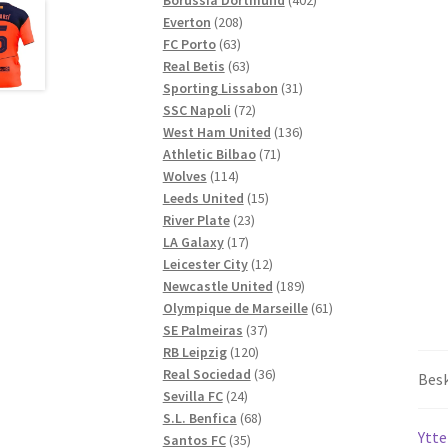
208
produkter
Everton
208
63
produkter
FC Porto
63
produkter
63
Real Betis
63
produkter
31
Sporting Lissabon
31
72
produkter
SSC Napoli
72
produkter
136
West Ham United
136
71
produkter
Athletic Bilbao
71
114
produkter
Wolves
114
produkter
15
Leeds United
15
23
produkter
River Plate
23
17
produkter
LA Galaxy
17
produkter
12
Leicester City
12
produkter
189
Newcastle United
189
produkter
61
Olympique de Marseille
61
37
produkter
SE Palmeiras
37
120
produkter
RB Leipzig
120
produkter
36
Real Sociedad
36
Besk
24
produkter
Sevilla FC
24
produkter
68
S.L. Benfica
68
Ytte
35
produkter
Santos FC
35