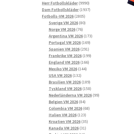
9990
produkter
Herr Fotbollskläder
9990
produkter
1937
Dam Fotbollskläder
1937
2805
produkter
Fotbolls-VM 2026
2805
produkter
80
Sverige VM 2026
80
76
produkter
Norge VM 2026
76
produkter
173
Argentina VM 2026
173
169
produkter
Portugal VM 2026
169
291
produkter
Spanien VM 2026
291
produkter
199
Frankrike VM 2026
199
166
produkter
England VM 2026
166
144
produkter
Mexiko VM 2026
144
132
produkter
USA VM 2026
132
produkter
189
Brasilien VM 2026
189
produkter
158
Tyskland VM 2026
158
produkter
99
Nederländerna VM 2026
99
84
produkter
Belgien VM 2026
84
produkter
68
Colombia VM 2026
68
123
produkter
Italien VM 2026
123
produkter
35
Kroatien VM 2026
35
31
produkter
Kanada VM 2026
31