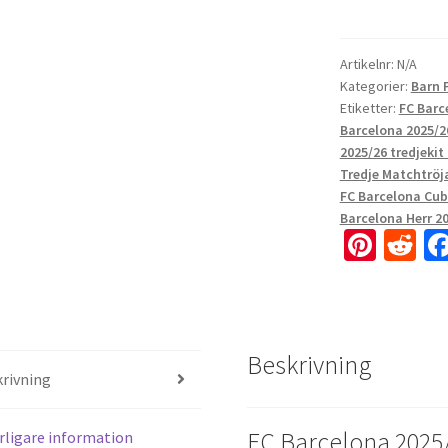
Artikelnr:
N/A
Kategorier:
Barn 
Etiketter:
FC Barc
Barcelona 2025/26
2025/26 tredjekit
Tredje Matchtröj
FC Barcelona Cuba
Barcelona Herr 20
Pi
R
nt
e
er
d
es
di
Beskrivning
t
t
rivning
FC Barcelona 2025/
rligare information