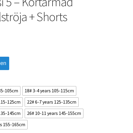
í 5 – Kortärmad
ströja + Shorts
den
 85-105cm
18# 3-4 years 105-115cm
 115-125cm
22# 6-7 years 125-135cm
 135-145cm
26# 10-11 years 145-155cm
rs 155-165cm