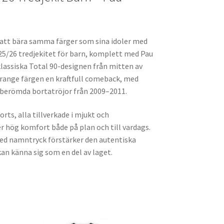
 att bära samma färger som sina idoler med
025/26 tredjekitet för barn, komplett med Pau
 klassiska Total 90-designen från mitten av
orange färgen en kraftfull comeback, med
s berömda bortatröjor från 2009–2011.
orts, alla tillverkade i mjukt och
r hög komfort både på plan och till vardags.
d namntryck förstärker den autentiska
an känna sig som en del av laget.