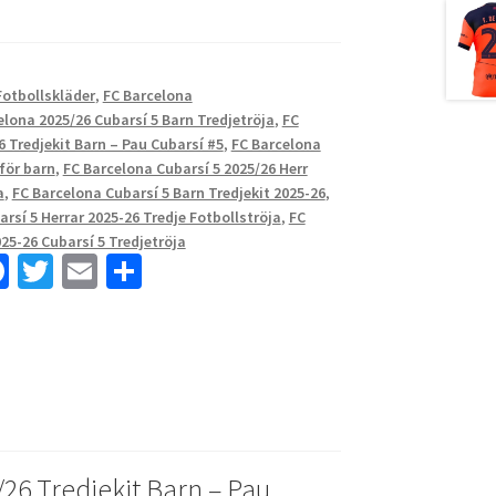
Fotbollskläder
,
FC Barcelona
elona 2025/26 Cubarsí 5 Barn Tredjetröja
,
FC
 Tredjekit Barn – Pau Cubarsí #5
,
FC Barcelona
 för barn
,
FC Barcelona Cubarsí 5 2025/26 Herr
a
,
FC Barcelona Cubarsí 5 Barn Tredjekit 2025-26
,
rsí 5 Herrar 2025-26 Tredje Fotbollströja
,
FC
25-26 Cubarsí 5 Tredjetröja
Fa
T
E
D
ce
wi
m
el
b
tt
ai
a
o
er
l
o
k
26 Tredjekit Barn – Pau