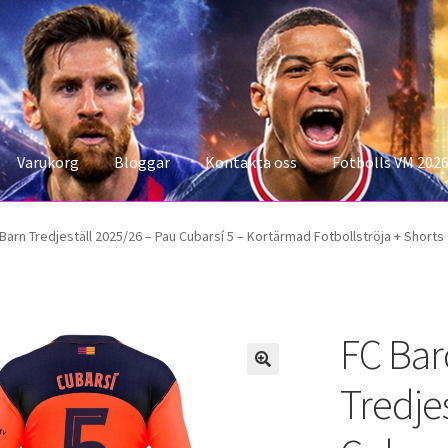
Varukorg
Bloggar
Kontakta oss
Fotbolls VM 202
konto
Storleksguiden
Varukorg
Barn Tredjeställ 2025/26 – Pau Cubarsí 5 – Kortärmad Fotbollströja + Shorts
FC Bar
Tredje