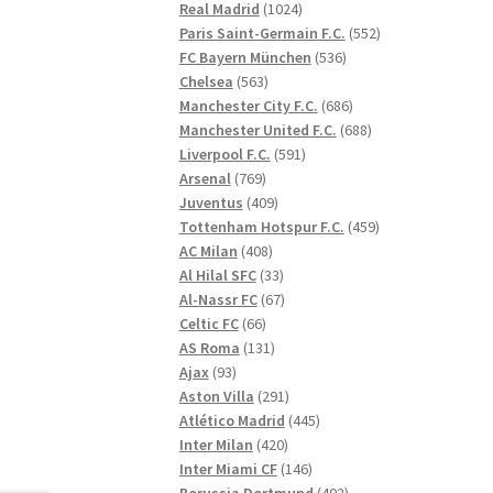
1024
produkter
Real Madrid
1024
produkter
552
Paris Saint-Germain F.C.
552
536
produkter
FC Bayern München
536
563
produkter
Chelsea
563
produkter
686
Manchester City F.C.
686
produkter
688
Manchester United F.C.
688
591
produkter
Liverpool F.C.
591
769
produkter
Arsenal
769
produkter
409
Juventus
409
produkter
459
Tottenham Hotspur F.C.
459
408
produkter
AC Milan
408
produkter
33
Al Hilal SFC
33
produkter
67
Al-Nassr FC
67
66
produkter
Celtic FC
66
produkter
131
AS Roma
131
93
produkter
Ajax
93
produkter
291
Aston Villa
291
produkter
445
Atlético Madrid
445
420
produkter
Inter Milan
420
produkter
146
Inter Miami CF
146
produkter
402
Borussia Dortmund
402