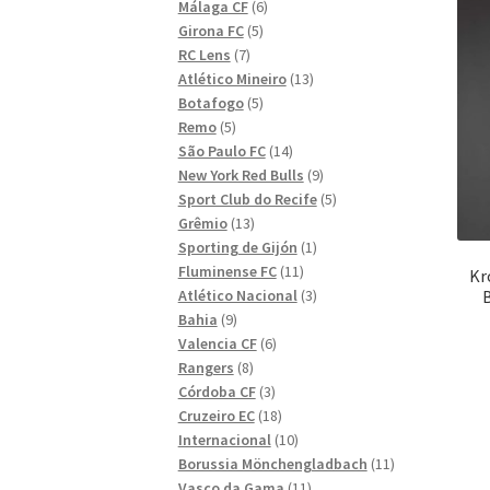
6
produkter
Málaga CF
6
5
produkter
Girona FC
5
7
produkter
RC Lens
7
produkter
13
Atlético Mineiro
13
5
produkter
Botafogo
5
5
produkter
Remo
5
produkter
14
São Paulo FC
14
produkter
9
New York Red Bulls
9
produkter
5
Sport Club do Recife
5
13
produkter
Grêmio
13
produkter
1
Sporting de Gijón
1
11
produkt
Fluminense FC
11
Kr
produkter
3
Atlético Nacional
3
9
produkter
Bahia
9
produkter
6
Valencia CF
6
8
produkter
Rangers
8
produkter
3
Córdoba CF
3
produkter
18
Cruzeiro EC
18
produkter
10
Internacional
10
produkter
11
Borussia Mönchengladbach
11
11
produkter
Vasco da Gama
11