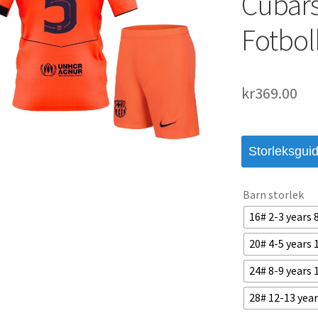
Cubars
Fotboll
kr
369.00
Storleksgui
Barn storlek
16# 2-3 years
20# 4-5 years
24# 8-9 years
28# 12-13 yea