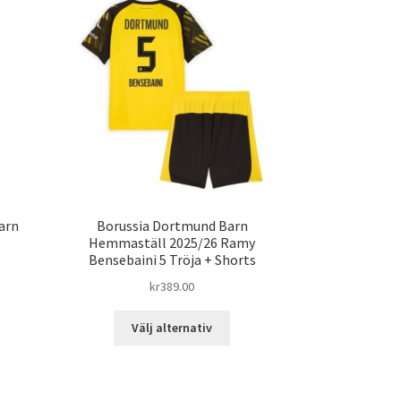
arn
Borussia Dortmund Barn
Hemmaställ 2025/26 Ramy
Bensebaini 5 Tröja + Shorts
kr
389.00
n
Den
Välj alternativ
här
dukten
produkten
har
ra
flera
ianter.