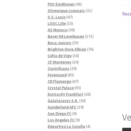
produkter
45
PSV Eindhoven
45
produkter
31
Olympique Lyonnais
31
Rece
47
produkter
S.S. Lazio
47
produkter
15
LOSC Lille
15
produkter
36
AS Monaco
36
produkter
171
Bayer 04 Leverkusen
171
25
produkter
Boca Juniors
25
produkter
76
Brighton Hove Albion
76
10
produkter
Celta de Vigo
10
10
produkter
CF Monterrey
10
29
produkter
Corinthians
29
83
produkter
Feyenoord
83
produkter
67
CR Flamengo
67
produkter
55
Crystal Palace
55
produkter
26
Eintracht Frankfurt
26
30
produkter
Galatasaray S.K.
30
19
produkter
Sunderland AFC
19
9
produkter
San Diego FC
9
Ve
produkter
9
Los Angeles FC
9
produkter
4
Deportivo La Coruña
4