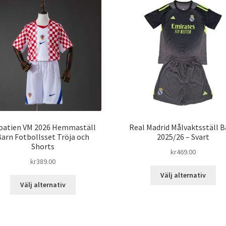
oatien VM 2026 Hemmaställ
Real Madrid Målvaktsställ B
Barn Fotbollsset Tröja och
2025/26 – Svart
Shorts
kr
469.00
kr
389.00
De
Välj alternativ
Den
här
Välj alternativ
här
pro
produkten
har
har
fle
flera
var