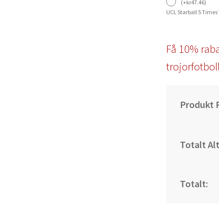
(
+
kr
47.46
)
UCL Starball 5 Times
Få 10% raba
trojorfotbol
Produkt P
Totalt Al
Totalt: