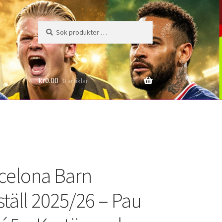
Sök
Sök
efter:
6
kr
0.00
0 artiklar
celona Barn
ställ 2025/26 – Pau