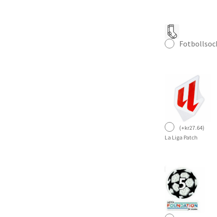
Fotbollsoc
(
+
kr
27.64
)
La Liga Patch