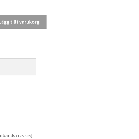
Lägg till i varukorg
rmbands
(
+
kr
25.59
)