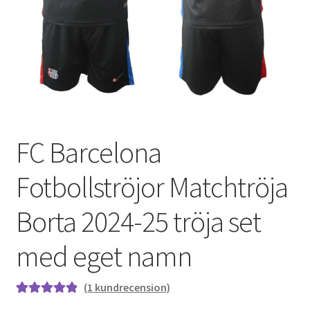
Varukorg
FC Barcelona
Fotbollströjor Matchtröja
Borta 2024-25 tröja set
med eget namn
(
1
kundrecension)
Betygsatt
1