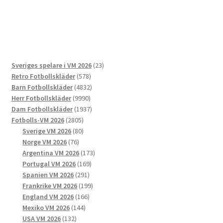
produkten
har
flera
varianter.
De
23
Sveriges spelare i VM 2026
23
olika
578
produkter
Retro Fotbollskläder
578
alternativen
produkter
4832
Barn Fotbollskläder
4832
kan
9990
produkter
Herr Fotbollskläder
9990
väljas
produkter
1937
Dam Fotbollskläder
1937
på
2805
produkter
Fotbolls-VM 2026
2805
produktsidan
produkter
80
Sverige VM 2026
80
76
produkter
Norge VM 2026
76
produkter
173
Argentina VM 2026
173
169
produkter
Portugal VM 2026
169
291
produkter
Spanien VM 2026
291
produkter
199
Frankrike VM 2026
199
166
produkter
England VM 2026
166
144
produkter
Mexiko VM 2026
144
132
produkter
USA VM 2026
132