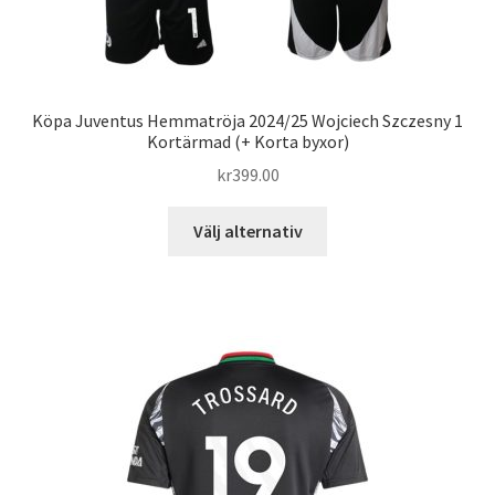
Köpa Juventus Hemmatröja 2024/25 Wojciech Szczesny 1
Kortärmad (+ Korta byxor)
kr
399.00
Den
Välj alternativ
här
produkten
har
flera
varianter.
De
olika
alternativen
kan