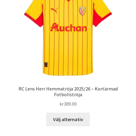
olika
alternativen
kan
väljas
på
produktsidan
RC Lens Herr Hemmatröja 2025/26 – Kortärmad
Fotbollströja
kr
389.00
Den
Välj alternativ
här
produkten