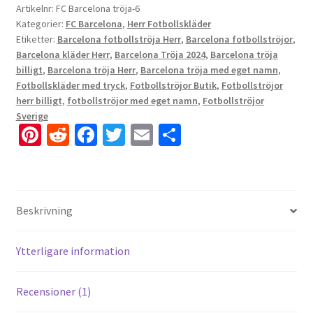
Artikelnr:
FC Barcelona tröja-6
Kategorier:
FC Barcelona
,
Herr Fotbollskläder
Etiketter:
Barcelona fotbollströja Herr
,
Barcelona fotbollströjor
,
Barcelona kläder Herr
,
Barcelona Tröja 2024
,
Barcelona tröja
billigt
,
Barcelona tröja Herr
,
Barcelona tröja med eget namn
,
Fotbollskläder med tryck
,
Fotbollströjor Butik
,
Fotbollströjor
herr billigt
,
fotbollströjor med eget namn
,
Fotbollströjor
Sverige
Pi
R
Fa
T
E
D
nt
e
ce
wi
m
el
er
d
b
tt
ai
a
es
di
o
er
l
Beskrivning
t
t
o
k
Ytterligare information
Recensioner (1)