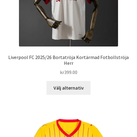
produktsidan
Liverpool FC 2025/26 Bortatröja Kortärmad Fotbollströja
Herr
kr
399.00
Den
Välj alternativ
här
produkten
har
flera
varianter.
De