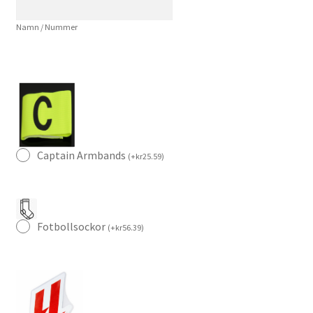
tröja
Namn / Nummer
set
med
eget
namn
mängd
Captain Armbands
(
+
kr
25.59
)
Fotbollsockor
(
+
kr
56.39
)