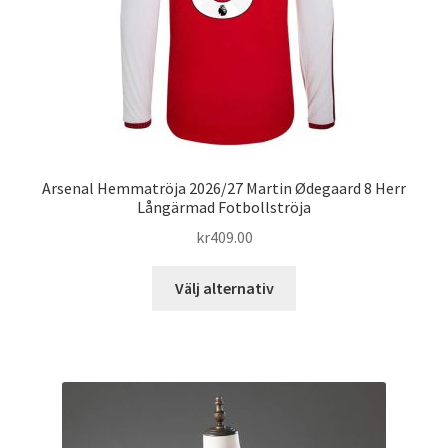
produktsidan
Arsenal Hemmatröja 2026/27 Martin Ødegaard 8 Herr
Långärmad Fotbollströja
kr
409.00
Den
Välj alternativ
här
produkten
har
flera
varianter.
De