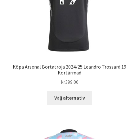
väljas
på
produktsidan
Köpa Arsenal Bortatröja 2024/25 Leandro Trossard 19
Kortärmad
kr
399.00
Den
Välj alternativ
här
produkten
har
flera
varianter.