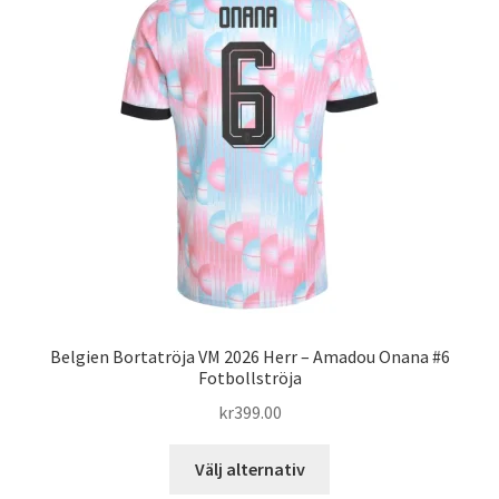
De
olika
alternativen
kan
väljas
på
produktsidan
Belgien Bortatröja VM 2026 Herr – Amadou Onana #6
Fotbollströja
kr
399.00
Den
Välj alternativ
här