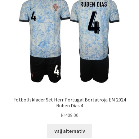
De
olika
alternativen
kan
väljas
på
produktsidan
Fotbollskläder Set Herr Portugal Bortatröja EM 2024
Ruben Dias 4
kr
409.00
Den
Välj alternativ
här