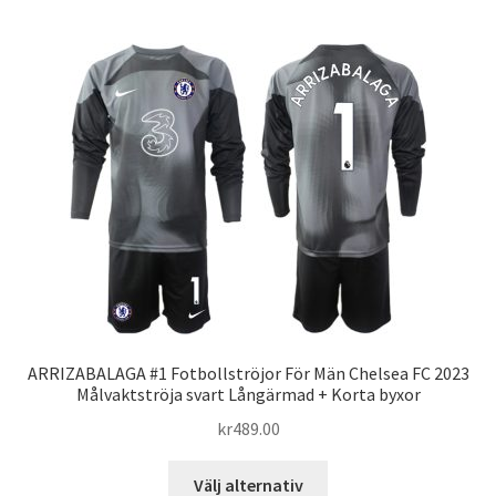
har
flera
varianter.
De
olika
alternativen
kan
väljas
på
produktsidan
ARRIZABALAGA #1 Fotbollströjor För Män Chelsea FC 2023
Målvaktströja svart Långärmad + Korta byxor
kr
489.00
Den
Välj alternativ