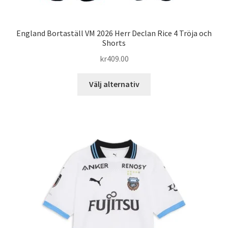
England Bortaställ VM 2026 Herr Declan Rice 4 Tröja och
Shorts
kr
409.00
Den
Välj alternativ
här
produkten
har
flera
varianter.
De
olika
alternativen
kan
väljas
på