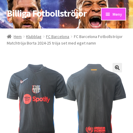
Billiga Fotbollströjor
Hoppa
Hoppa
Meny
till
till
navigering
innehåll
Hem
Hem
Klubblag
FC Barcelona
FC Barcelona Fotbollströjor
Matchtröja Borta 2024-25 tröja set med eget namn
Bloggar
Butik
Kassa
Kontakta oss
Mitt konto
Storleksguiden