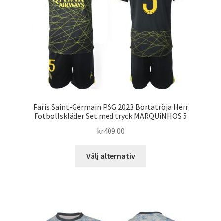
alternativen
kan
väljas
på
produktsidan
Paris Saint-Germain PSG 2023 Bortatröja Herr
Fotbollskläder Set med tryck MARQUiNHOS 5
kr
409.00
Den
Välj alternativ
här
produkten
har
flera
varianter.