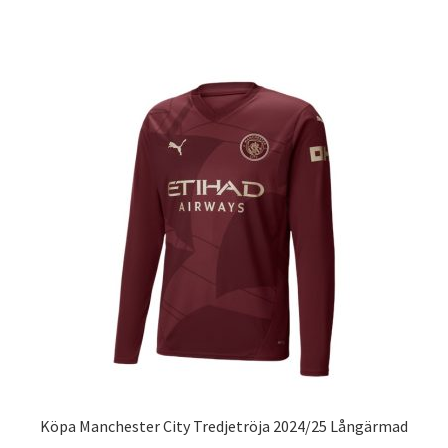
produkten
har
flera
varianter.
De
olika
alternativen
kan
väljas
på
produktsidan
Köpa Manchester City Tredjetröja 2024/25 Långärmad