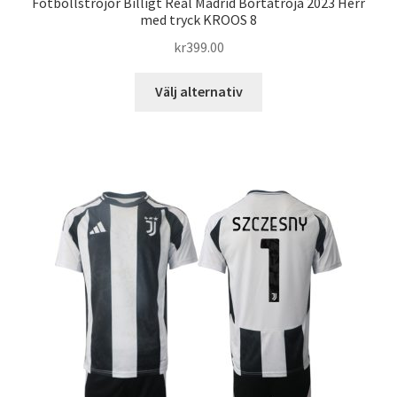
Fotbollströjor Billigt Real Madrid Bortatröja 2023 Herr
med tryck KROOS 8
kr
399.00
Den
Välj alternativ
här
produkten
har
flera
varianter.
De
olika
alternativen
kan
väljas
på
produktsidan