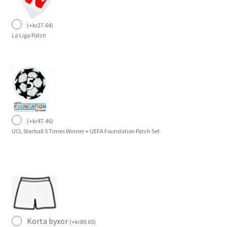
(
+
kr
27.64
)
La Liga Patch
(
+
kr
47.46
)
UCL Starball 5 Times Winner + UEFA Foundation Patch Set
Korta byxor
(
+
kr
89.65
)