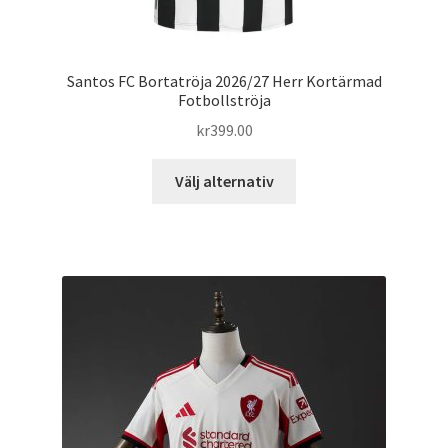
Santos FC Bortatröja 2026/27 Herr Kortärmad
Fotbollströja
kr
399.00
Den
Välj alternativ
här
produkten
har
flera
varianter.
De
olika
alternativen
kan
väljas
på