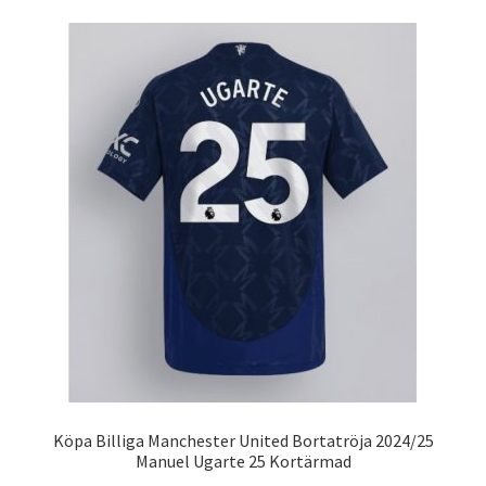
flera
varianter.
De
olika
alternativen
kan
väljas
på
produktsidan
Köpa Billiga Manchester United Bortatröja 2024/25
Manuel Ugarte 25 Kortärmad