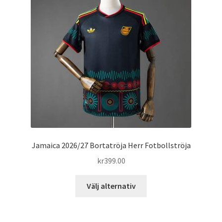
olika
alternativen
kan
väljas
på
produktsidan
Jamaica 2026/27 Bortatröja Herr Fotbollströja
kr
399.00
Den
Välj alternativ
här
produkten
har