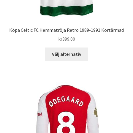
Köpa Celtic FC Hemmatröja Retro 1989-1991 Kortärmad
kr
399.00
Den
Välj alternativ
här
produkten
har
flera
varianter.
De
olika
alternativen
kan
väljas
på