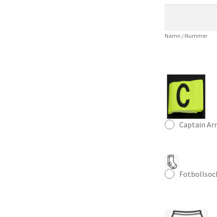
Hemmatröja
–
Klassisk
Namn / Nummer
Fotbollströja
mängd
Captain A
Fotbollsoc