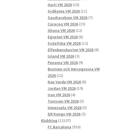
10
produkter
Haiti VM 2026
10
produkter
11
Sydkorea VM 2026
11
produkter
7
Saudiarabien VM 2026
7
15
produkter
Curaçao VM 2026
15
12
produkter
Ghana VM 2026
12
produkter
8
Egypten VM 2026
8
produkter
12
Sydafrika VM 2026
12
produkter
8
Elfenbenskusten VM 2026
8
3
produkter
Island VM 2026
3
produkter
9
Panama VM 2026
9
produkter
Bosnien och Hercegovina VM
22
2026
22
produkter
8
Kap Verde VM 2026
8
19
produkter
Jordan VM 2026
19
4
produkter
Iran VM 2026
4
produkter
5
Tunisien VM 2026
5
produkter
5
Venezuela VM 2026
5
3
produkter
DR Kongo VM 2026
3
12107
produkter
Klubblag
12107
produkter
916
FC Barcelona
916