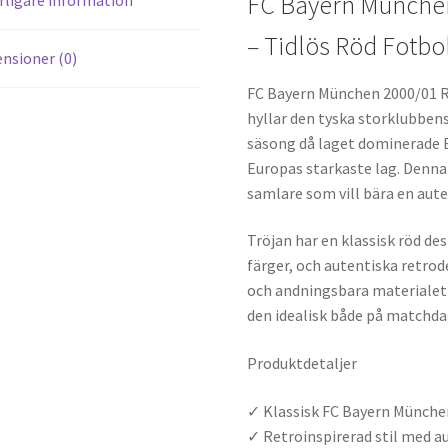
FC Bayern Münche
– Tidlös Röd Fotbol
nsioner (0)
FC Bayern München 2000/01 R
hyllar den tyska storklubben
säsong då laget dominerade B
Europas starkaste lag. Denna
samlare som vill bära en aute
Tröjan har en klassisk röd des
färger, och autentiska retrod
och andningsbara materialet
den idealisk både på matchda
Produktdetaljer
✓ Klassisk FC Bayern Münch
✓ Retroinspirerad stil med a