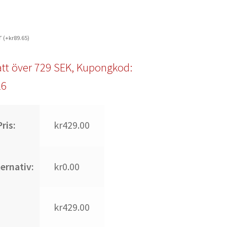
r
(
+
kr
89.65
)
tt över 729 SEK, Kupongkod:
l6
ris:
kr429.00
ternativ:
kr0.00
kr429.00