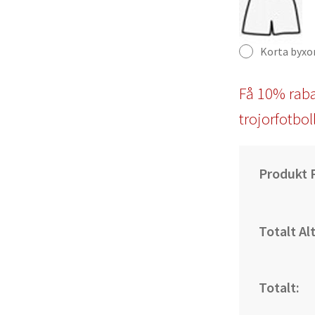
Korta byxo
Få 10% raba
trojorfotbol
Produkt P
Totalt Al
Totalt: