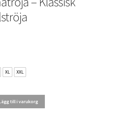
röja – Klassisk
ströja
XL
XXL
Lägg till i varukorg