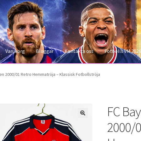
Varukorg
Bloggar
Kontakta oss
Fotbolls VM 202
konto
Storleksguiden
Varukorg
n 2000/01 Retro Hemmatröja – Klassisk Fotbollströja
FC Ba
2000/0