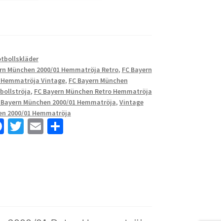
otbollskläder
rn München 2000/01 Hemmatröja Retro
,
FC Bayern
 Hemmatröja Vintage
,
FC Bayern München
bollströja
,
FC Bayern München Retro Hemmatröja
C Bayern München 2000/01 Hemmatröja
,
Vintage
en 2000/01 Hemmatröja
Fa
T
E
D
ce
wi
m
el
b
tt
ai
a
o
er
l
o
k