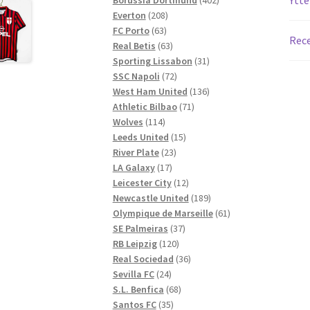
208
produkter
Everton
208
63
produkter
FC Porto
63
Rece
produkter
63
Real Betis
63
produkter
31
Sporting Lissabon
31
72
produkter
SSC Napoli
72
produkter
136
West Ham United
136
71
produkter
Athletic Bilbao
71
114
produkter
Wolves
114
produkter
15
Leeds United
15
23
produkter
River Plate
23
17
produkter
LA Galaxy
17
produkter
12
Leicester City
12
produkter
189
Newcastle United
189
produkter
61
Olympique de Marseille
61
37
produkter
SE Palmeiras
37
120
produkter
RB Leipzig
120
produkter
36
Real Sociedad
36
24
produkter
Sevilla FC
24
produkter
68
S.L. Benfica
68
35
produkter
Santos FC
35