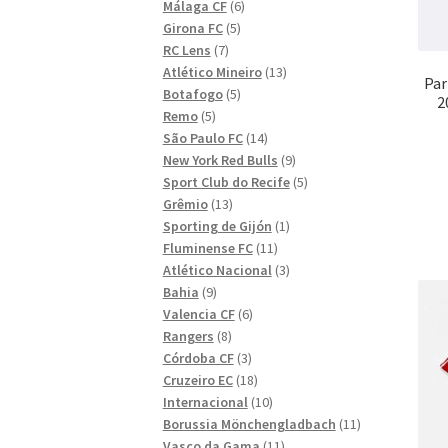
6
produkter
Málaga CF
6
5
produkter
Girona FC
5
7
produkter
RC Lens
7
produkter
13
Atlético Mineiro
13
Par
5
produkter
Botafogo
5
2
5
produkter
Remo
5
produkter
14
São Paulo FC
14
produkter
9
New York Red Bulls
9
produkter
5
Sport Club do Recife
5
13
produkter
Grêmio
13
produkter
1
Sporting de Gijón
1
11
produkt
Fluminense FC
11
produkter
3
Atlético Nacional
3
9
produkter
Bahia
9
produkter
6
Valencia CF
6
8
produkter
Rangers
8
produkter
3
Córdoba CF
3
produkter
18
Cruzeiro EC
18
produkter
10
Internacional
10
produkter
11
Borussia Mönchengladbach
11
11
produkter
Vasco da Gama
11