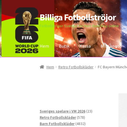
Billiga Fotbollströjor
Hoppa
Hoppa
till
till
Fotbollströjor Sverige för Herr Barn Köp online
navigering
innehåll
Hem
Butik
Kassa
Mitt konto
Hem
Bloggar
Butik
Kassa
Kontakta oss
Mitt 
Hem
Retro Fotbollskläder
FC Bayern Münche
23
Sveriges spelare i VM 2026
23
578
produkter
Retro Fotbollskläder
578
produkter
4832
Barn Fotbollskläder
4832