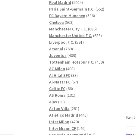
1024
produkter
Real Madrid
1024
produkter
552
Paris Saint-Germain F.C.
552
536
produkter
FC Bayern München
536
563
produkter
Chelsea
563
produkter
686
Manchester City F.C.
686
produkter
688
Manchester United F.C.
688
591
produkter
Liverpool F.C.
591
769
produkter
Arsenal
769
produkter
409
Juventus
409
produkter
459
Tottenham Hotspur F.C.
459
408
produkter
AC Milan
408
produkter
33
Al Hilal SFC
33
produkter
67
Al-Nassr FC
67
66
produkter
Celtic FC
66
produkter
131
AS Roma
131
93
produkter
Ajax
93
produkter
291
Aston Villa
291
produkter
445
Atlético Madrid
445
Besk
420
produkter
Inter Milan
420
produkter
146
Inter Miami CF
146
produkter
402
Ytte
Borussia Dortmund
402