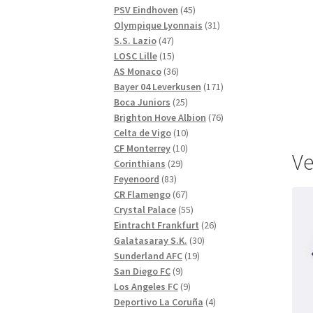
produkter
45
PSV Eindhoven
45
produkter
31
Olympique Lyonnais
31
47
produkter
S.S. Lazio
47
produkter
15
LOSC Lille
15
produkter
36
AS Monaco
36
produkter
171
Bayer 04 Leverkusen
171
25
produkter
Boca Juniors
25
produkter
76
Brighton Hove Albion
76
10
produkter
Celta de Vigo
10
10
produkter
CF Monterrey
10
Ve
29
produkter
Corinthians
29
83
produkter
Feyenoord
83
produkter
67
CR Flamengo
67
produkter
55
Crystal Palace
55
produkter
26
Eintracht Frankfurt
26
30
produkter
Galatasaray S.K.
30
19
produkter
Sunderland AFC
19
9
produkter
San Diego FC
9
produkter
9
Los Angeles FC
9
produkter
4
Deportivo La Coruña
4