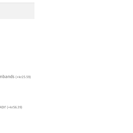
rmbands
(
+
kr
25.59
)
kor
(
+
kr
56.39
)