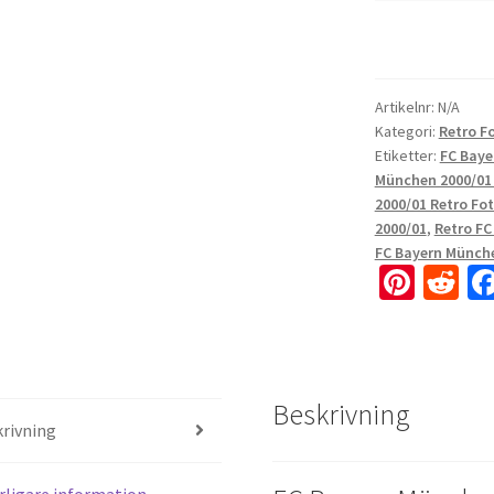
Artikelnr:
N/A
Kategori:
Retro F
Etiketter:
FC Baye
München 2000/01
2000/01 Retro Fot
2000/01
,
Retro F
FC Bayern Münch
Pi
R
nt
e
er
d
es
di
Beskrivning
t
t
rivning
rligare information