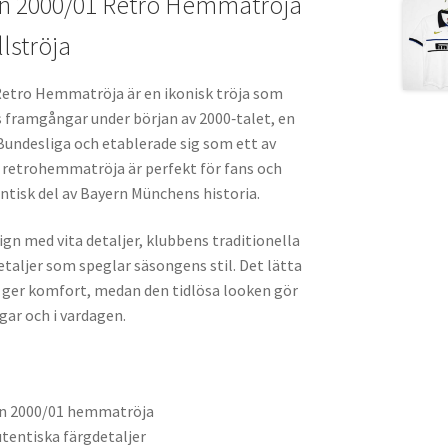
n 2000/01 Retro Hemmatröja
lströja
etro Hemmatröja är en ikonisk tröja som
s framgångar under början av 2000‑talet, en
undesliga och etablerade sig som ett av
 retrohemmatröja är perfekt för fans och
ntisk del av Bayern Münchens historia.
ign med vita detaljer, klubbens traditionella
etaljer som speglar säsongens stil. Det lätta
 ger komfort, medan den tidlösa looken gör
gar och i vardagen.
en 2000/01 hemmatröja
utentiska färgdetaljer