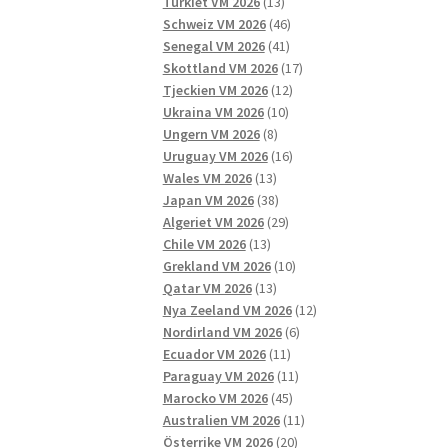
13
produkter
Turkiet VM 2026
13
produkter
46
Schweiz VM 2026
46
41
produkter
Senegal VM 2026
41
produkter
17
Skottland VM 2026
17
12
produkter
Tjeckien VM 2026
12
10
produkter
Ukraina VM 2026
10
8
produkter
Ungern VM 2026
8
produkter
16
Uruguay VM 2026
16
13
produkter
Wales VM 2026
13
produkter
38
Japan VM 2026
38
produkter
29
Algeriet VM 2026
29
13
produkter
Chile VM 2026
13
produkter
10
Grekland VM 2026
10
13
produkter
Qatar VM 2026
13
produkter
12
Nya Zeeland VM 2026
12
6
produkter
Nordirland VM 2026
6
11
produkter
Ecuador VM 2026
11
produkter
11
Paraguay VM 2026
11
45
produkter
Marocko VM 2026
45
produkter
11
Australien VM 2026
11
20
produkter
Österrike VM 2026
20