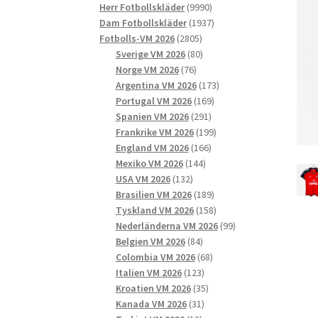
9990
produkter
Herr Fotbollskläder
9990
produkter
1937
Dam Fotbollskläder
1937
2805
produkter
Fotbolls-VM 2026
2805
produkter
80
Sverige VM 2026
80
76
produkter
Norge VM 2026
76
produkter
173
Argentina VM 2026
173
169
produkter
Portugal VM 2026
169
291
produkter
Spanien VM 2026
291
produkter
199
Frankrike VM 2026
199
166
produkter
England VM 2026
166
144
produkter
Mexiko VM 2026
144
132
produkter
USA VM 2026
132
produkter
189
Brasilien VM 2026
189
produkter
158
Tyskland VM 2026
158
produkter
99
Nederländerna VM 2026
99
84
produkter
Belgien VM 2026
84
produkter
68
Colombia VM 2026
68
123
produkter
Italien VM 2026
123
produkter
35
Kroatien VM 2026
35
31
produkter
Kanada VM 2026
31