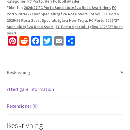
Kategorier:
FC Porto
,
Herr Fotbollskläder
Etiketter:
2026/27 FC Porto Specialutgåva Rosa Svart Herr
,
FC
Porto 2026/27 Herr Specialutgåva Rosa Svart Fotboll
,
FC Porto
2026/27 Rosa Svart Specialutgåva Herr Tröja
,
FC Porto 2026/27
Specialutgåva Rosa Svart
,
FC Porto Specialutgåva 2026/27 Rosa
Svart
Pi
R
Fa
T
E
D
nt
e
ce
wi
m
el
er
d
b
tt
ai
a
es
di
o
er
l
Beskrivning
t
t
o
k
Ytterligare information
Recensioner (0)
Beskrivning