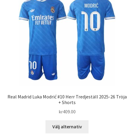
De
olika
alternativen
kan
väljas
på
produktsidan
Real Madrid Luka Modrić #10 Herr Tredjeställ 2025-26 Tröja
+ Shorts
kr
409.00
Den
Välj alternativ
här