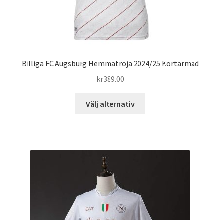
Billiga FC Augsburg Hemmatröja 2024/25 Kortärmad
kr
389.00
Den
Välj alternativ
här
produkten
har
flera
varianter.
De
olika
alternativen
kan