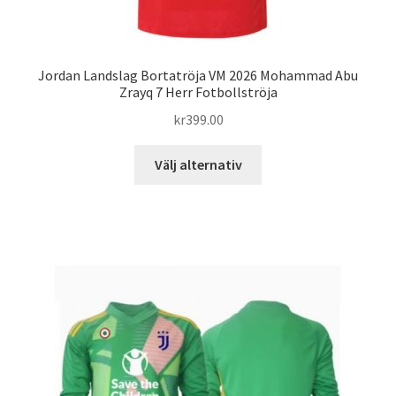
Jordan Landslag Bortatröja VM 2026 Mohammad Abu
Zrayq 7 Herr Fotbollströja
kr
399.00
Den
Välj alternativ
här
produkten
har
flera
varianter.
De
olika
alternativen
kan
väljas