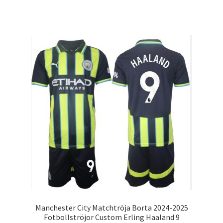
produkten
har
flera
varianter.
De
olika
alternativen
kan
väljas
på
produktsidan
Manchester City Matchtröja Borta 2024-2025
Fotbollströjor Custom Erling Haaland 9