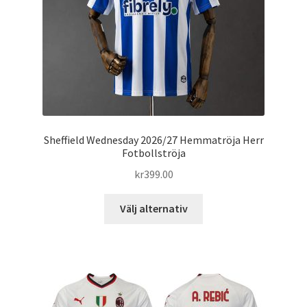
på
produktsidan
Sheffield Wednesday 2026/27 Hemmatröja Herr
Fotbollströja
kr
399.00
Den
Välj alternativ
här
produkten
har
flera
varianter.
De