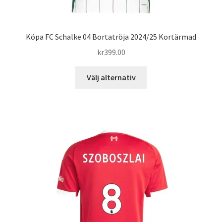
Köpa FC Schalke 04 Bortatröja 2024/25 Kortärmad
kr
399.00
Den
Välj alternativ
här
produkten
har
flera
varianter.
De
olika
alternativen
kan
väljas
på
produktsidan