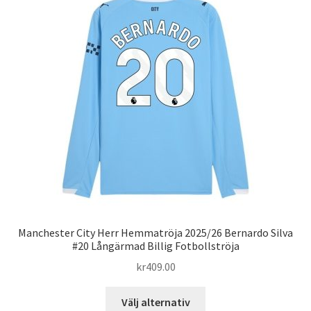
Manchester City Herr Hemmatröja 2025/26 Bernardo Silva
#20 Långärmad Billig Fotbollströja
kr
409.00
Den
Välj alternativ