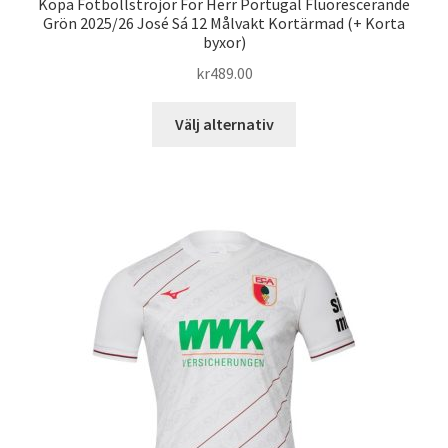
Köpa Fotbollströjor För Herr Portugal Fluorescerande
Grön 2025/26 José Sá 12 Målvakt Kortärmad (+ Korta
byxor)
kr
489.00
Den
Välj alternativ
här
produkten
har
flera
varianter.
De
olika
alternativen
kan
väljas
på
produktsidan