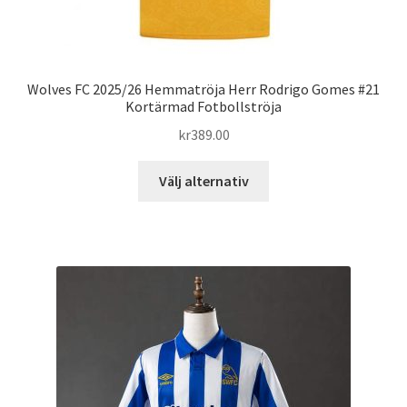
Wolves FC 2025/26 Hemmatröja Herr Rodrigo Gomes #21
Kortärmad Fotbollströja
kr
389.00
Den
Välj alternativ
här
produkten
har
flera
varianter.
De
olika
alternativen
kan
väljas