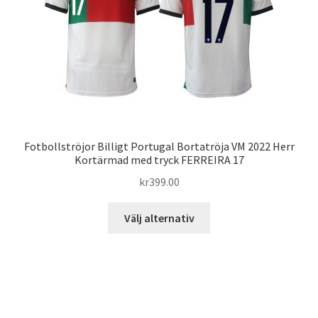
alternativen
kan
väljas
på
produktsidan
Fotbollströjor Billigt Portugal Bortatröja VM 2022 Herr
Kortärmad med tryck FERREIRA 17
kr
399.00
Den
Välj alternativ
här
produkten
har
flera
varianter.
De