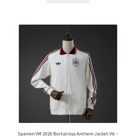
här
produkten
har
flera
varianter.
De
olika
alternativen
kan
väljas
på
produktsidan
Spanien VM 2026 Bortatröja Anthem Jacket Vit –