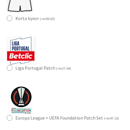
Korta byxor
(
+
kr
89.65
)
Liga Portugal Patch
(
+
kr
27.64
)
Europa League + UEFA Foundation Patch Set
(
+
kr
47.10
)