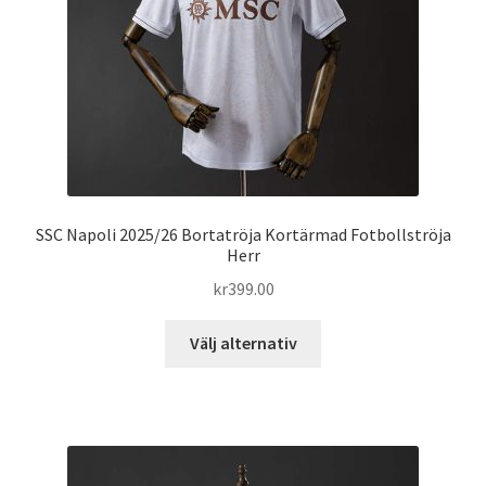
väljas
på
produktsidan
SSC Napoli 2025/26 Bortatröja Kortärmad Fotbollströja
Herr
kr
399.00
Den
Välj alternativ
här
produkten
har
flera
varianter.