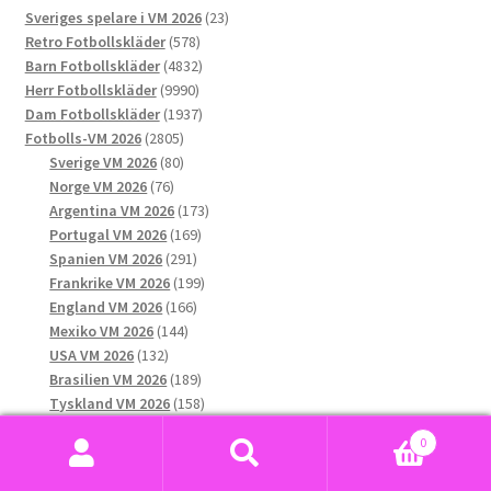
23
Sveriges spelare i VM 2026
23
olika
578
produkter
Retro Fotbollskläder
578
alternativen
produkter
4832
Barn Fotbollskläder
4832
kan
9990
produkter
Herr Fotbollskläder
9990
väljas
produkter
1937
Dam Fotbollskläder
1937
på
2805
produkter
Fotbolls-VM 2026
2805
produktsidan
produkter
80
Sverige VM 2026
80
76
produkter
Norge VM 2026
76
produkter
173
Argentina VM 2026
173
169
produkter
Portugal VM 2026
169
291
produkter
Spanien VM 2026
291
produkter
199
Frankrike VM 2026
199
166
produkter
England VM 2026
166
144
produkter
Mexiko VM 2026
144
132
produkter
USA VM 2026
132
produkter
189
Brasilien VM 2026
189
produkter
158
Tyskland VM 2026
158
produkter
99
Nederländerna VM 2026
99
0
84
produkter
Belgien VM 2026
84
Sök
Sök
produkter
68
Colombia VM 2026
68