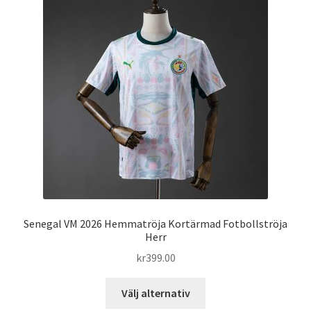
De
olika
alternativen
kan
väljas
på
produktsidan
Senegal VM 2026 Hemmatröja Kortärmad Fotbollströja
Herr
kr
399.00
Den
Välj alternativ
här