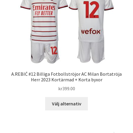
olika
alternativen
kan
väljas
på
produktsidan
A.REBIĆ #12 Billiga Fotbollströjor AC Milan Bortatröja
Herr 2023 Kortärmad + Korta byxor
kr
399.00
Den
Välj alternativ
här
produkten
har
flera