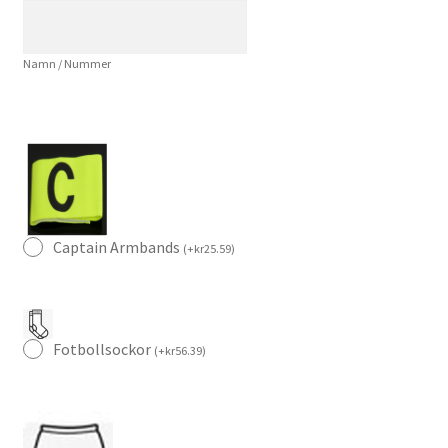
Fotbollströja
Herr
Namn / Nummer
mängd
Captain Armbands
(
+
kr
25.59
)
Fotbollsockor
(
+
kr
56.39
)