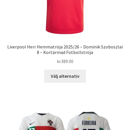
Liverpool Herr Hemmatröja 2025/26 – Dominik Szoboszlai
8 – Kortärmad Fotbollströja
kr
389.00
Den
Välj alternativ
här
produkten
har
flera
varianter.
De
olika