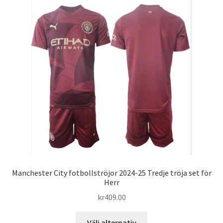
varianter.
De
olika
alternativen
kan
väljas
på
produktsidan
Manchester City fotbollströjor 2024-25 Tredje tröja set för
Herr
kr
409.00
Den
Välj alternativ