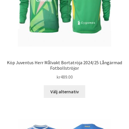
på
produktsidan
Köp Juventus Herr Målvakt Bortatröja 2024/25 Långärmad
Fotbollströjor
kr
489.00
Den
Välj alternativ
här
produkten
har
flera
varianter.