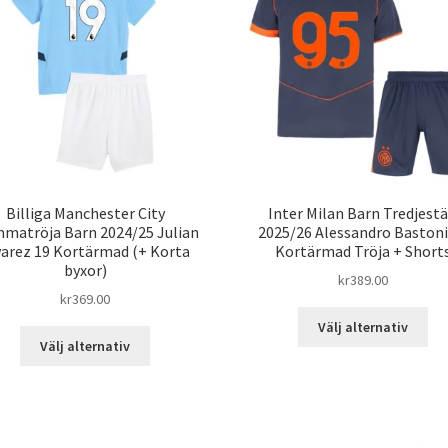
Billiga Manchester City
Inter Milan Barn Tredjestä
matröja Barn 2024/25 Julian
2025/26 Alessandro Bastoni
varez 19 Kortärmad (+ Korta
Kortärmad Tröja + Short
byxor)
kr
389.00
kr
369.00
De
Välj alternativ
Den
här
Välj alternativ
här
pro
produkten
har
har
fle
flera
var
varianter.