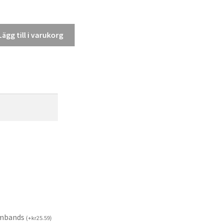
Lägg till i varukorg
rmbands
(
+
kr
25.59
)