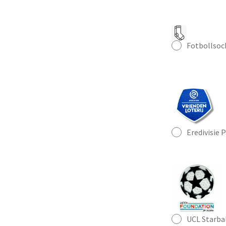
Fotbollsoc
Eredivisie 
UCL Starba