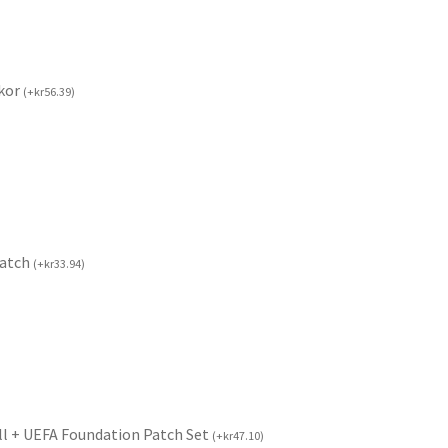
kor
(
+
kr
56.39
)
Patch
(
+
kr
33.94
)
ll + UEFA Foundation Patch Set
(
+
kr
47.10
)