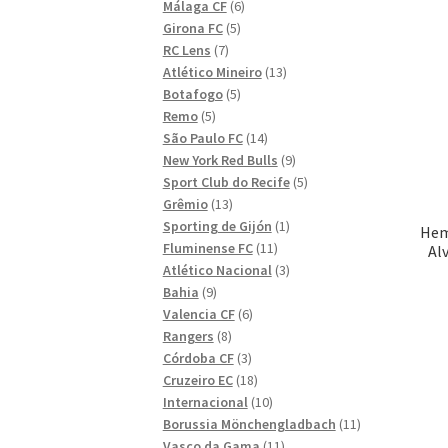
6
produkter
Málaga CF
6
5
produkter
Girona FC
5
7
produkter
RC Lens
7
produkter
13
Atlético Mineiro
13
5
produkter
Botafogo
5
5
produkter
Remo
5
produkter
14
São Paulo FC
14
produkter
9
New York Red Bulls
9
produkter
5
Sport Club do Recife
5
13
produkter
Grêmio
13
produkter
1
Sporting de Gijón
1
Hem
11
produkt
Fluminense FC
11
Al
produkter
3
Atlético Nacional
3
9
produkter
Bahia
9
produkter
6
Valencia CF
6
8
produkter
Rangers
8
produkter
3
Córdoba CF
3
produkter
18
Cruzeiro EC
18
produkter
10
Internacional
10
produkter
11
Borussia Mönchengladbach
11
11
produkter
Vasco da Gama
11