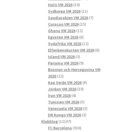
10
produkter
Haiti VM 2026
10
produkter
11
Sydkorea VM 2026
11
produkter
7
Saudiarabien VM 2026
7
15
produkter
Curaçao VM 2026
15
12
produkter
Ghana VM 2026
12
produkter
8
Egypten VM 2026
8
produkter
12
Sydafrika VM 2026
12
produkter
8
Elfenbenskusten VM 2026
8
3
produkter
Island VM 2026
3
produkter
9
Panama VM 2026
9
produkter
Bosnien och Hercegovina VM
22
2026
22
produkter
8
Kap Verde VM 2026
8
19
produkter
Jordan VM 2026
19
4
produkter
Iran VM 2026
4
produkter
5
Tunisien VM 2026
5
produkter
5
Venezuela VM 2026
5
3
produkter
DR Kongo VM 2026
3
12107
produkter
Klubblag
12107
produkter
916
FC Barcelona
916