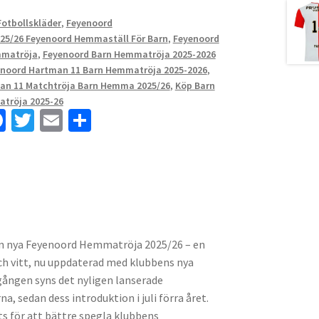
Fotbollskläder
,
Feyenoord
2025/26 Feyenoord Hemmaställ För Barn
,
Feyenoord
mmatröja
,
Feyenoord Barn Hemmatröja 2025-2026
noord Hartman 11 Barn Hemmatröja 2025-2026
,
an 11 Matchtröja Barn Hemma 2025/26
,
Köp Barn
tröja 2025-26
Fa
T
E
D
ce
wi
m
el
b
tt
ai
a
o
er
l
o
k
in nya Feyenoord Hemmatröja 2025/26 – en
 och vitt, nu uppdaterad med klubbens nya
a gången syns det nyligen lanserade
, sedan dess introduktion i juli förra året.
ts för att bättre spegla klubbens