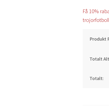
Få 10% raba
trojorfotbol
Produkt P
Totalt Al
Totalt: