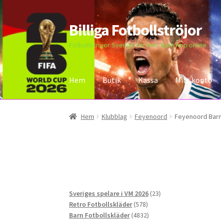
Billiga Fotbollströjor
Hoppa
Hoppa
till
till
Fotbollströjor Sverige för Herr Barn Köp online
navigering
innehåll
Hem
Butik
Kassa
Mitt konto
Hem
Bloggar
Butik
Kassa
Kontakta oss
Mitt 
Hem
Klubblag
Feyenoord
Feyenoord Barn
23
Sveriges spelare i VM 2026
23
578
produkter
Retro Fotbollskläder
578
produkter
4832
Barn Fotbollskläder
4832