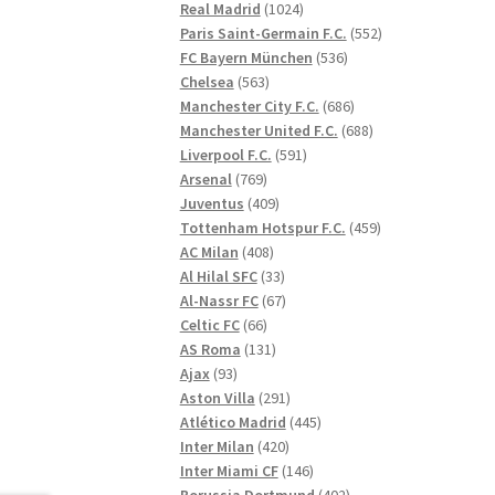
1024
produkter
Real Madrid
1024
produkter
552
Paris Saint-Germain F.C.
552
536
produkter
FC Bayern München
536
563
produkter
Chelsea
563
produkter
686
Manchester City F.C.
686
produkter
688
Manchester United F.C.
688
591
produkter
Liverpool F.C.
591
769
produkter
Arsenal
769
produkter
409
Juventus
409
produkter
459
Tottenham Hotspur F.C.
459
408
produkter
AC Milan
408
produkter
33
Al Hilal SFC
33
produkter
67
Al-Nassr FC
67
66
produkter
Celtic FC
66
produkter
131
AS Roma
131
93
produkter
Ajax
93
produkter
291
Aston Villa
291
produkter
445
Atlético Madrid
445
420
produkter
Inter Milan
420
produkter
146
Inter Miami CF
146
produkter
402
Borussia Dortmund
402