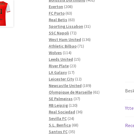
208
produkter
Everton
208
63
produkter
FC Porto
63
produkter
63
Real Betis
63
produkter
31
Sporting Lissabon
31
72
produkter
SSC Napoli
72
produkter
136
West Ham United
136
71
produkter
Athletic Bilbao
71
114
produkter
Wolves
114
produkter
15
Leeds United
15
23
produkter
River Plate
23
17
produkter
LA Galaxy
17
produkter
12
Leicester City
12
produkter
189
Newcastle United
189
Besk
produkter
61
Olympique de Marseille
61
37
produkter
SE Palmeiras
37
120
produkter
RB Leipzig
120
Ytte
produkter
36
Real Sociedad
36
24
produkter
Sevilla FC
24
produkter
68
S.L. Benfica
68
Rece
35
produkter
Santos FC
35