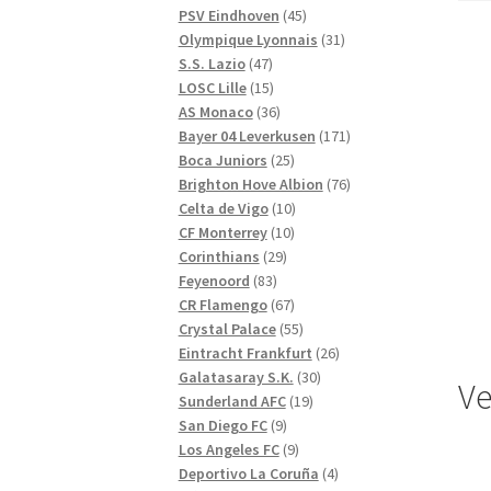
produkter
45
PSV Eindhoven
45
produkter
31
Olympique Lyonnais
31
47
produkter
S.S. Lazio
47
produkter
15
LOSC Lille
15
produkter
36
AS Monaco
36
produkter
171
Bayer 04 Leverkusen
171
25
produkter
Boca Juniors
25
produkter
76
Brighton Hove Albion
76
10
produkter
Celta de Vigo
10
10
produkter
CF Monterrey
10
29
produkter
Corinthians
29
83
produkter
Feyenoord
83
produkter
67
CR Flamengo
67
produkter
55
Crystal Palace
55
produkter
26
Eintracht Frankfurt
26
30
produkter
Galatasaray S.K.
30
Ve
19
produkter
Sunderland AFC
19
9
produkter
San Diego FC
9
produkter
9
Los Angeles FC
9
produkter
4
Deportivo La Coruña
4