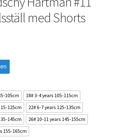
dschy Hartman #11
lsställ med Shorts
den
 85-105cm
18# 3-4 years 105-115cm
 115-125cm
22# 6-7 years 125-135cm
 135-145cm
26# 10-11 years 145-155cm
rs 155-165cm