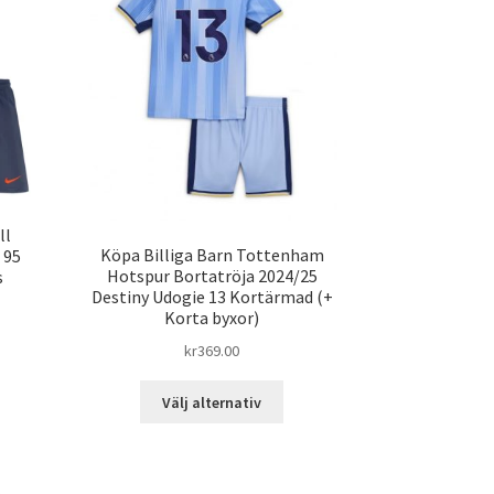
ll
Köpa Billiga Barn Tottenham
 95
Hotspur Bortatröja 2024/25
s
Destiny Udogie 13 Kortärmad (+
Korta byxor)
n
kr
369.00
Den
dukten
Välj alternativ
här
produkten
ra
har
ianter.
flera