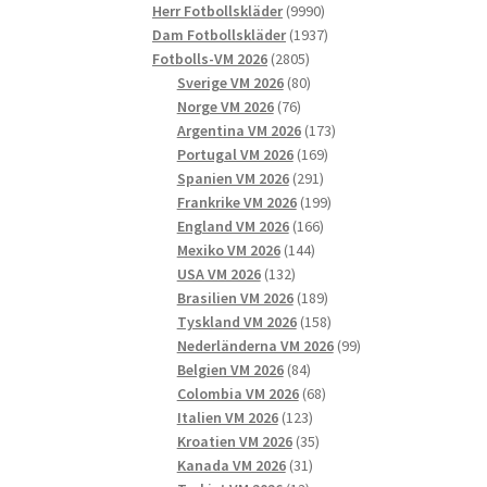
9990
produkter
Herr Fotbollskläder
9990
produkter
1937
Dam Fotbollskläder
1937
2805
produkter
Fotbolls-VM 2026
2805
produkter
80
Sverige VM 2026
80
76
produkter
Norge VM 2026
76
produkter
173
Argentina VM 2026
173
169
produkter
Portugal VM 2026
169
291
produkter
Spanien VM 2026
291
produkter
199
Frankrike VM 2026
199
166
produkter
England VM 2026
166
144
produkter
Mexiko VM 2026
144
132
produkter
USA VM 2026
132
produkter
189
Brasilien VM 2026
189
produkter
158
Tyskland VM 2026
158
produkter
99
Nederländerna VM 2026
99
84
produkter
Belgien VM 2026
84
produkter
68
Colombia VM 2026
68
123
produkter
Italien VM 2026
123
produkter
35
Kroatien VM 2026
35
31
produkter
Kanada VM 2026
31