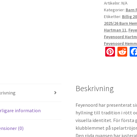
Artikelnr:
N/A
Kategorier:
Barn 
Etiketter:
Billig 
2025/26 Barn He
Hartman 11
,
Feye
Feyenoord Hartm
Feyenoord Hemma
Pi
R
nt
e
er
d
es
di
Beskrivning
t
t
rivning
Feyenoord har presenterat s
rligare information
hyllning till tradition i rött
visuella identitet. För först
klubblemmet på spelartröjorna
nsioner (0)
Den röda nyansen har justera