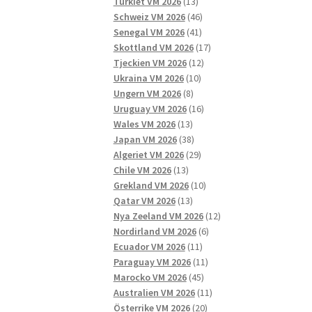
13
produkter
Turkiet VM 2026
13
produkter
46
Schweiz VM 2026
46
41
produkter
Senegal VM 2026
41
produkter
17
Skottland VM 2026
17
12
produkter
Tjeckien VM 2026
12
10
produkter
Ukraina VM 2026
10
8
produkter
Ungern VM 2026
8
produkter
16
Uruguay VM 2026
16
13
produkter
Wales VM 2026
13
produkter
38
Japan VM 2026
38
produkter
29
Algeriet VM 2026
29
13
produkter
Chile VM 2026
13
produkter
10
Grekland VM 2026
10
13
produkter
Qatar VM 2026
13
produkter
12
Nya Zeeland VM 2026
12
6
produkter
Nordirland VM 2026
6
11
produkter
Ecuador VM 2026
11
produkter
11
Paraguay VM 2026
11
45
produkter
Marocko VM 2026
45
produkter
11
Australien VM 2026
11
20
produkter
Österrike VM 2026
20