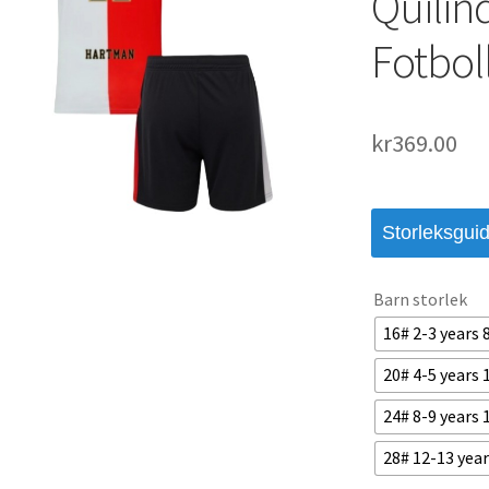
Quilin
Fotbol
kr
369.00
Storleksgui
Barn storlek
16# 2-3 years
20# 4-5 years
24# 8-9 years
28# 12-13 yea