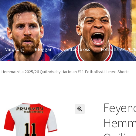
Varukorg
Bloggar
Kontakta oss
Fotbolls VM 202
konto
Storleksguiden
Varukorg
 Hemmatröja 2025/26 Quilindschy Hartman #11 Fotbollsställ med Shorts
Feyen
Hemma