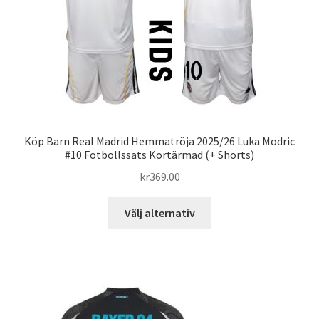
på
produktsidan
Köp Barn Real Madrid Hemmatröja 2025/26 Luka Modric
#10 Fotbollssats Kortärmad (+ Shorts)
kr
369.00
Den
Välj alternativ
här
produkten
har
flera
varianter.
De