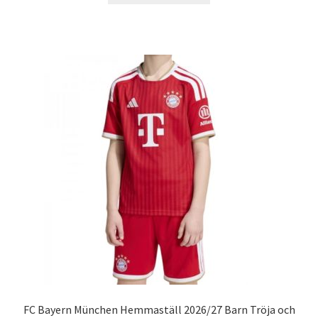
produkten
har
flera
varianter.
De
olika
alternativen
kan
väljas
på
produktsidan
FC Bayern München Hemmaställ 2026/27 Barn Tröja och