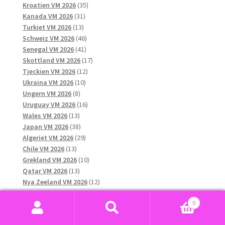
produkter
35
Kroatien VM 2026
35
31
produkter
Kanada VM 2026
31
13
produkter
Turkiet VM 2026
13
produkter
46
Schweiz VM 2026
46
41
produkter
Senegal VM 2026
41
produkter
17
Skottland VM 2026
17
12
produkter
Tjeckien VM 2026
12
10
produkter
Ukraina VM 2026
10
8
produkter
Ungern VM 2026
8
produkter
16
Uruguay VM 2026
16
13
produkter
Wales VM 2026
13
produkter
38
Japan VM 2026
38
produkter
29
Algeriet VM 2026
29
13
produkter
Chile VM 2026
13
produkter
10
Grekland VM 2026
10
13
produkter
Qatar VM 2026
13
produkter
12
Nya Zeeland VM 2026
12
6
produkter
Nordirland VM 2026
6
0
11
produkter
Ecuador VM 2026
11
Sök
Sök
produkter
11
Paraguay VM 2026
11