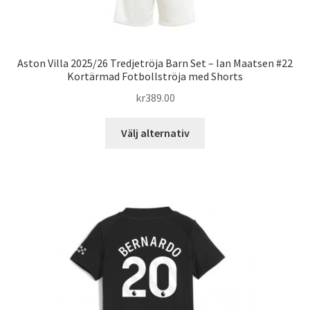
Aston Villa 2025/26 Tredjetröja Barn Set – Ian Maatsen #22
Kortärmad Fotbollströja med Shorts
kr
389.00
Den
Välj alternativ
här
produkten
har
flera
varianter.
De
olika
alternativen
kan
väljas