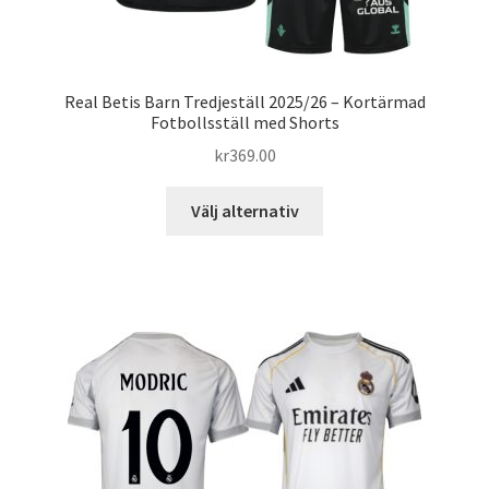
Real Betis Barn Tredjeställ 2025/26 – Kortärmad
Fotbollsställ med Shorts
kr
369.00
Den
Välj alternativ
här
produkten
har
flera
varianter.
De
olika
alternativen
kan
väljas