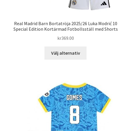
Real Madrid Barn Bortatröja 2025/26 Luka Modrić 10
Special Edition Kortärmad Fotbollsställ med Shorts
kr
369.00
Den
Välj alternativ
här
produkten
har
flera
varianter.
De
olika
alternativen
kan
väljas
på