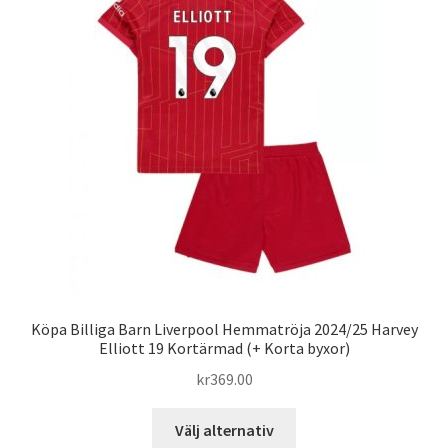
olika
alternativen
kan
väljas
på
produktsidan
Köpa Billiga Barn Liverpool Hemmatröja 2024/25 Harvey
Elliott 19 Kortärmad (+ Korta byxor)
kr
369.00
Den
Välj alternativ
här