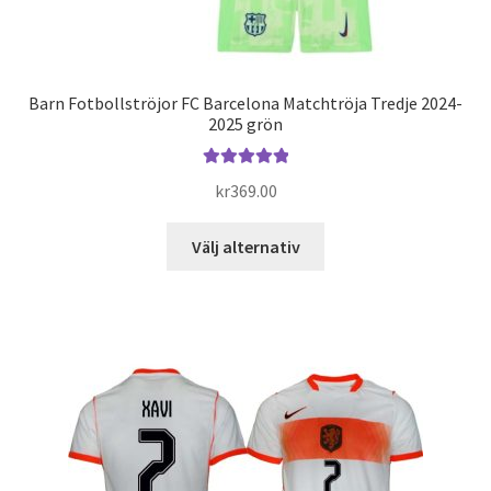
Barn Fotbollströjor FC Barcelona Matchtröja Tredje 2024-
2025 grön
Betygsatt
kr
369.00
5.00
av 5
Den
Välj alternativ
här
produkten
har
flera
varianter.
De
olika
alternativen
kan