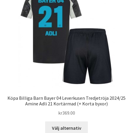
olika
alternativen
kan
väljas
på
produktsidan
Köpa Billiga Barn Bayer 04 Leverkusen Tredjetröja 2024/25
Amine Adli 21 Kortärmad (+ Korta byxor)
kr
369.00
Den
Välj alternativ
här