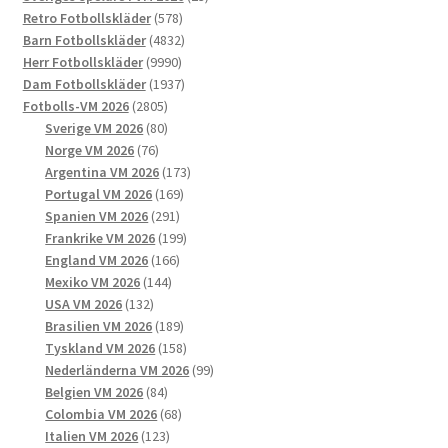
olika
578
produkter
Retro Fotbollskläder
578
alternativen
produkter
4832
Barn Fotbollskläder
4832
kan
9990
produkter
Herr Fotbollskläder
9990
väljas
produkter
1937
Dam Fotbollskläder
1937
på
2805
produkter
Fotbolls-VM 2026
2805
produktsidan
produkter
80
Sverige VM 2026
80
76
produkter
Norge VM 2026
76
produkter
173
Argentina VM 2026
173
169
produkter
Portugal VM 2026
169
291
produkter
Spanien VM 2026
291
produkter
199
Frankrike VM 2026
199
166
produkter
England VM 2026
166
144
produkter
Mexiko VM 2026
144
132
produkter
USA VM 2026
132
produkter
189
Brasilien VM 2026
189
produkter
158
Tyskland VM 2026
158
produkter
99
Nederländerna VM 2026
99
84
produkter
Belgien VM 2026
84
produkter
68
Colombia VM 2026
68
123
produkter
Italien VM 2026
123