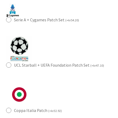
Serie A + Cygames Patch Set
(
+
kr
54.20
)
UCL Starball + UEFA Foundation Patch Set
(
+
kr
47.10
)
Coppa Italia Patch
(
+
kr
32.92
)