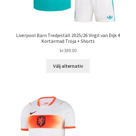
Liverpool Barn Tredjeställ 2025/26 Virgil van Dijk 4
Kortärmad Tröja + Shorts
kr
389.00
Den
Välj alternativ
här
produkten
har
flera
varianter.
De
olika
alternativen
kan