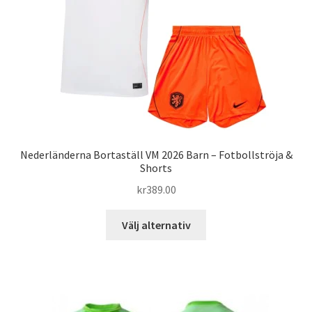
väljas
på
produktsidan
Nederländerna Bortaställ VM 2026 Barn – Fotbollströja &
Shorts
kr
389.00
Den
Välj alternativ
här
produkten
har
flera
varianter.