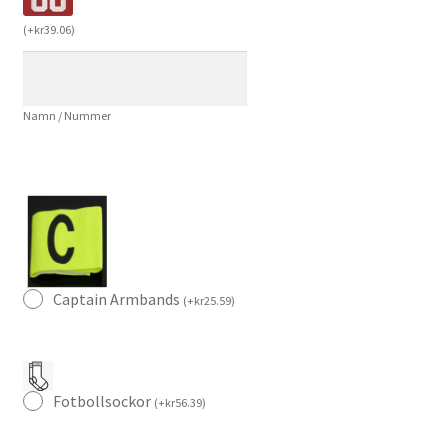
Tröja
(
+
kr
39.06
)
2023-
2024
med
Namn / Nummer
eget
namn
Adrien
Rabiot
25
mängd
Captain Armbands
(
+
kr
25.59
)
Fotbollsockor
(
+
kr
56.39
)