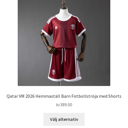
De
olika
alternativen
kan
väljas
på
produktsidan
Qatar VM 2026 Hemmaställ Barn Fotbollströja med Shorts
kr
389.00
Den
Välj alternativ
här