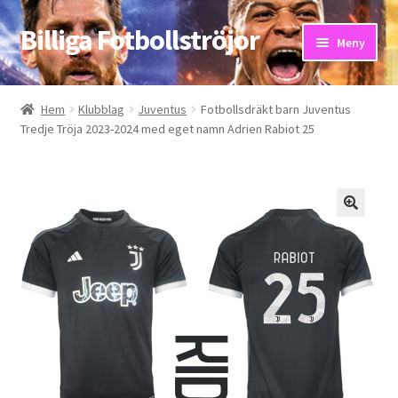
Billiga Fotbollströjor
Hoppa
Hoppa
Meny
till
till
navigering
innehåll
Hem
Hem
Klubblag
Juventus
Fotbollsdräkt barn Juventus
Tredje Tröja 2023-2024 med eget namn Adrien Rabiot 25
Bloggar
Butik
Kassa
Kontakta oss
Mitt konto
Storleksguiden