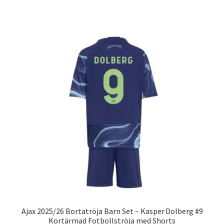
produkten
har
flera
varianter.
De
olika
alternativen
kan
väljas
på
produktsidan
Ajax 2025/26 Bortatröja Barn Set – Kasper Dolberg #9
Kortärmad Fotbollströja med Shorts