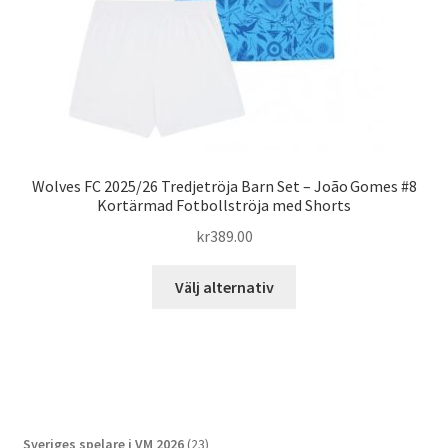
produktsidan
Wolves FC 2025/26 Tredjetröja Barn Set – João Gomes #8
Kortärmad Fotbollströja med Shorts
kr
389.00
Den
Välj alternativ
här
produkten
har
flera
varianter.
De
23
Sveriges spelare i VM 2026
23