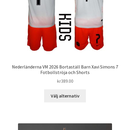
väljas
på
produktsidan
Nederländerna VM 2026 Bortaställ Barn Xavi Simons 7
Fotbollströja och Shorts
kr
389.00
Den
Välj alternativ
här
produkten
har
flera
varianter.