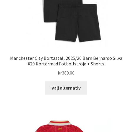
på
produktsidan
Manchester City Bortaställ 2025/26 Barn Bernardo Silva
#20 Kortärmad Fotbollströja + Shorts
kr
389.00
Den
Välj alternativ
här
produkten
har
flera
varianter.
De