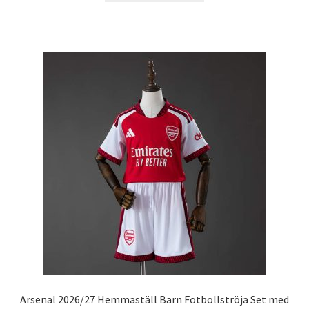
produkten
har
flera
varianter.
De
olika
alternativen
kan
väljas
på
produktsidan
Arsenal 2026/27 Hemmaställ Barn Fotbollströja Set med