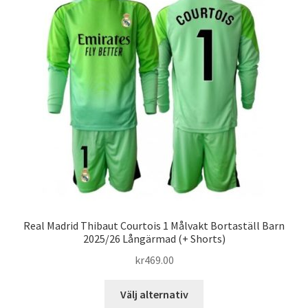
De
olika
alternativen
kan
väljas
på
produktsidan
Real Madrid Thibaut Courtois 1 Målvakt Bortaställ Barn
2025/26 Långärmad (+ Shorts)
kr
469.00
Den
Välj alternativ
här