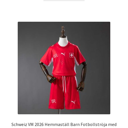
produkten
har
flera
varianter.
De
olika
alternativen
kan
väljas
på
produktsidan
Schweiz VM 2026 Hemmaställ Barn Fotbollströja med