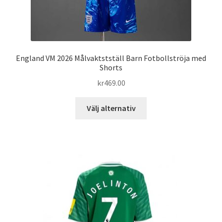
England VM 2026 Målvaktstställ Barn Fotbollströja med
Shorts
kr
469.00
Den
Välj alternativ
här
produkten
har
flera
varianter.
De
olika
alternativen
kan