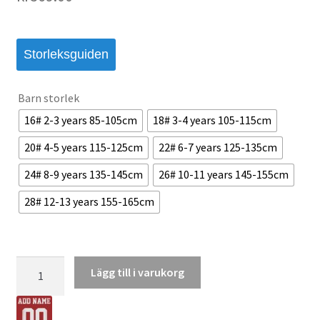
Storleksguiden
Barn storlek
16# 2-3 years 85-105cm
18# 3-4 years 105-115cm
20# 4-5 years 115-125cm
22# 6-7 years 125-135cm
24# 8-9 years 135-145cm
26# 10-11 years 145-155cm
28# 12-13 years 155-165cm
Fotbollsdräkt
Lägg till i varukorg
barn
Juventus
Tredje