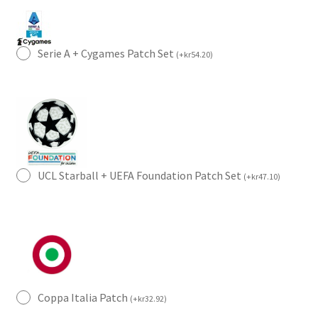
Serie A + Cygames Patch Set
(
+
kr
54.20
)
UCL Starball + UEFA Foundation Patch Set
(
+
kr
47.10
)
Coppa Italia Patch
(
+
kr
32.92
)