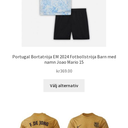
på
produktsidan
Portugal Bortatröja EM 2024 Fotbollströja Barn med
namn Joao Mario 15
kr
369.00
Den
Välj alternativ
här
produkten
har
flera
varianter.
De