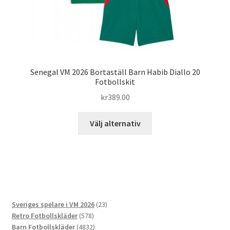
Senegal VM 2026 Bortaställ Barn Habib Diallo 20
Fotbollskit
kr
389.00
Den
Välj alternativ
här
produkten
har
flera
varianter.
De
23
Sveriges spelare i VM 2026
23
olika
578
produkter
Retro Fotbollskläder
578
alternativen
produkter
4832
Barn Fotbollskläder
4832