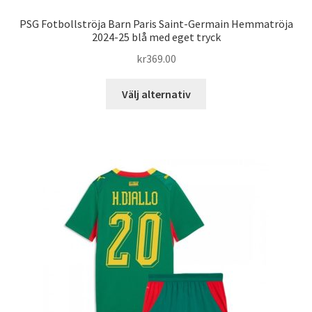
PSG Fotbollströja Barn Paris Saint-Germain Hemmatröja
2024-25 blå med eget tryck
kr
369.00
Den
Välj alternativ
här
produkten
har
flera
varianter.
De
olika
alternativen
kan
väljas
på
produktsidan