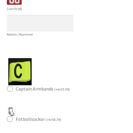
Tröja
(
+
kr
39.06
)
2023-
24
Fotbollströja
Namn / Nummer
set
på
nätet
mängd
Captain Armbands
(
+
kr
25.59
)
Fotbollsockor
(
+
kr
56.39
)