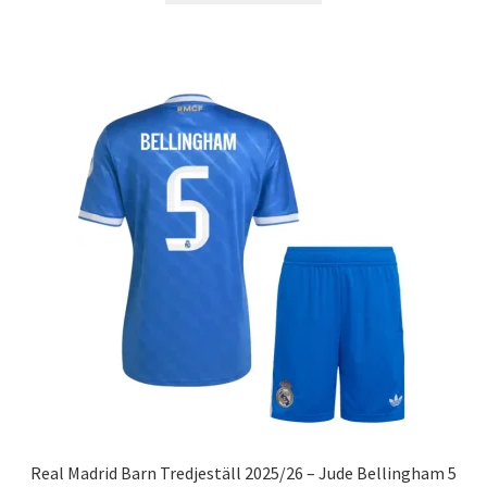
produkten
har
flera
varianter.
De
olika
alternativen
kan
väljas
på
produktsidan
Real Madrid Barn Tredjeställ 2025/26 – Jude Bellingham 5