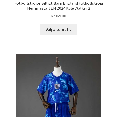
Fotbollströjor Billigt Barn England Fotbollströja
Hemmaställ EM 2024 Kyle Walker 2
kr
369.00
Den
Välj alternativ
här
produkten
har
flera
varianter.
De
olika
alternativen
kan
väljas
på
produktsidan