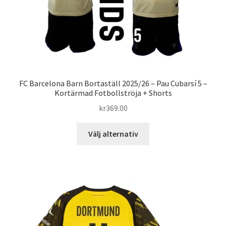
produktsidan
FC Barcelona Barn Bortaställ 2025/26 – Pau Cubarsí 5 –
Kortärmad Fotbollströja + Shorts
kr
369.00
Den
Välj alternativ
här
produkten
har
flera
varianter.
De
olika