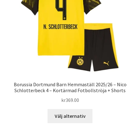
alternativen
kan
väljas
på
produktsidan
Borussia Dortmund Barn Hemmaställ 2025/26 – Nico
Schlotterbeck 4 – Kortärmad Fotbollströja + Shorts
kr
369.00
Den
Välj alternativ
här
produkten
har