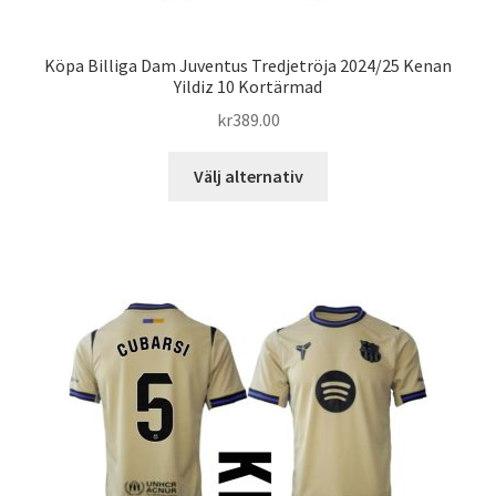
Köpa Billiga Dam Juventus Tredjetröja 2024/25 Kenan
Yildiz 10 Kortärmad
kr
389.00
Den
Välj alternativ
här
produkten
har
flera
varianter.
De
olika
alternativen
kan
väljas
på