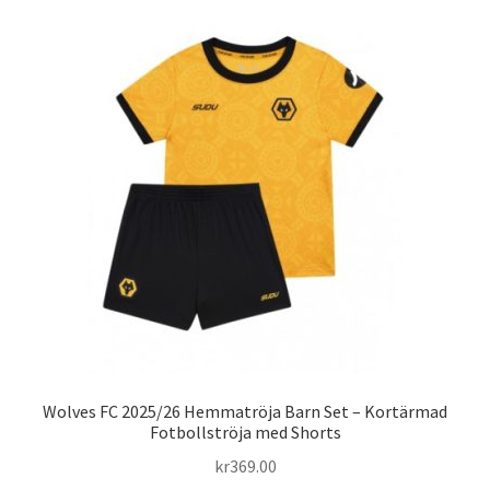
flera
varianter.
De
olika
alternativen
kan
väljas
på
produktsidan
Wolves FC 2025/26 Hemmatröja Barn Set – Kortärmad
Fotbollströja med Shorts
kr
369.00