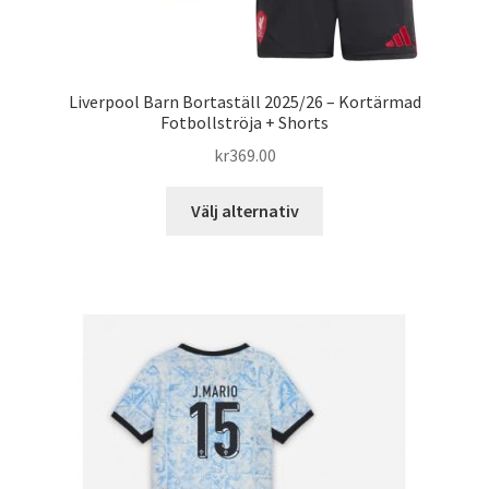
Liverpool Barn Bortaställ 2025/26 – Kortärmad
Fotbollströja + Shorts
kr
369.00
Den
Välj alternativ
här
produkten
har
flera
varianter.
De
olika
alternativen
kan
väljas