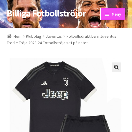
Billiga Fotbollströjor
Hoppa
Hoppa
Meny
till
till
navigering
innehåll
Hem
Hem
Klubblag
Juventus
Fotbollsdräkt barn Juventus
Tredje Tröja 2023-24 Fotbollströja set på nätet
Bloggar
Butik
Kassa
Kontakta oss
Mitt konto
Storleksguiden