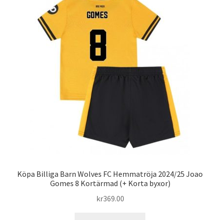
De
olika
alternativen
kan
väljas
på
produktsidan
Köpa Billiga Barn Wolves FC Hemmatröja 2024/25 Joao
Gomes 8 Kortärmad (+ Korta byxor)
kr
369.00
Den