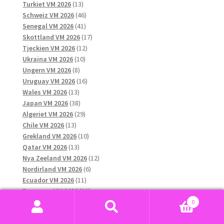
13
produkter
Turkiet VM 2026
13
produkter
46
Schweiz VM 2026
46
41
produkter
Senegal VM 2026
41
produkter
17
Skottland VM 2026
17
12
produkter
Tjeckien VM 2026
12
10
produkter
Ukraina VM 2026
10
8
produkter
Ungern VM 2026
8
produkter
16
Uruguay VM 2026
16
13
produkter
Wales VM 2026
13
produkter
38
Japan VM 2026
38
produkter
29
Algeriet VM 2026
29
13
produkter
Chile VM 2026
13
produkter
10
Grekland VM 2026
10
13
produkter
Qatar VM 2026
13
produkter
12
Nya Zeeland VM 2026
12
6
produkter
Nordirland VM 2026
6
11
produkter
Ecuador VM 2026
11
produkter
11
Paraguay VM 2026
11
45
produkter
Marocko VM 2026
45
0
produkter
11
Australien VM 2026
11
Sök
Sök
20
produkter
Österrike VM 2026
20