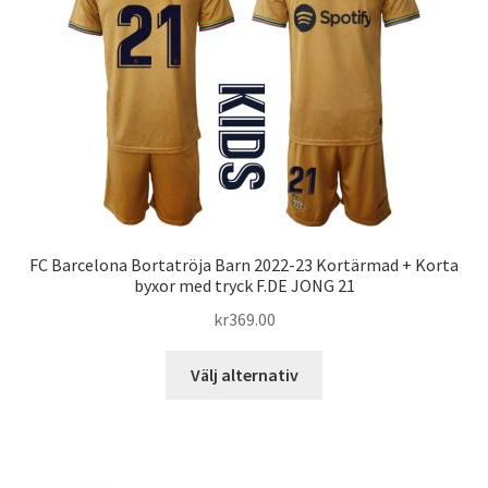
olika
alternativen
kan
väljas
på
produktsidan
FC Barcelona Bortatröja Barn 2022-23 Kortärmad + Korta
byxor med tryck F.DE JONG 21
kr
369.00
Den
Välj alternativ
här
produkten
har
flera