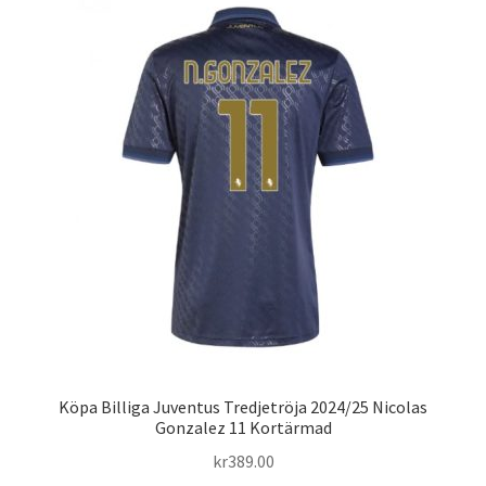
varianter.
De
olika
alternativen
kan
väljas
på
produktsidan
Köpa Billiga Juventus Tredjetröja 2024/25 Nicolas
Gonzalez 11 Kortärmad
kr
389.00