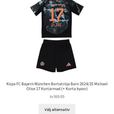
De
olika
alternativen
kan
väljas
på
produktsidan
Köpa FC Bayern München Bortatröja Barn 2024/25 Michael
Olise 17 Kortärmad (+ Korta byxor)
kr
369.00
Den
Välj alternativ
här