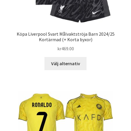
Köpa Liverpool Svart Målvaktströja Barn 2024/25
Kortärmad (+ Korta byxor)
kr
469.00
Den
Välj alternativ
här
produkten
har
flera
varianter.
De
olika
alternativen
kan