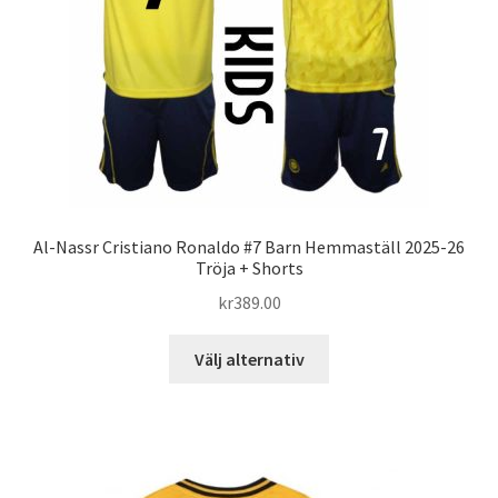
väljas
på
produktsidan
Al-Nassr Cristiano Ronaldo #7 Barn Hemmaställ 2025-26
Tröja + Shorts
kr
389.00
Den
Välj alternativ
här
produkten
har
flera
varianter.