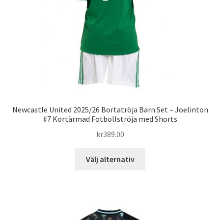
väljas
på
produktsidan
Newcastle United 2025/26 Bortatröja Barn Set – Joelinton
#7 Kortärmad Fotbollströja med Shorts
kr
389.00
Den
Välj alternativ
här
produkten
har
flera
varianter.