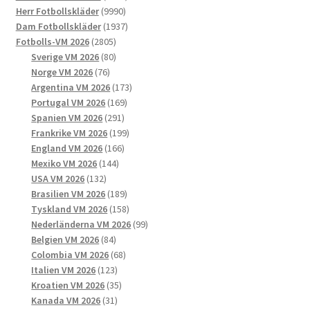
kan
9990
produkter
Herr Fotbollskläder
9990
väljas
produkter
1937
Dam Fotbollskläder
1937
på
2805
produkter
Fotbolls-VM 2026
2805
produktsidan
produkter
80
Sverige VM 2026
80
76
produkter
Norge VM 2026
76
produkter
173
Argentina VM 2026
173
169
produkter
Portugal VM 2026
169
291
produkter
Spanien VM 2026
291
produkter
199
Frankrike VM 2026
199
166
produkter
England VM 2026
166
144
produkter
Mexiko VM 2026
144
132
produkter
USA VM 2026
132
produkter
189
Brasilien VM 2026
189
produkter
158
Tyskland VM 2026
158
produkter
99
Nederländerna VM 2026
99
84
produkter
Belgien VM 2026
84
produkter
68
Colombia VM 2026
68
123
produkter
Italien VM 2026
123
produkter
35
Kroatien VM 2026
35
31
produkter
Kanada VM 2026
31