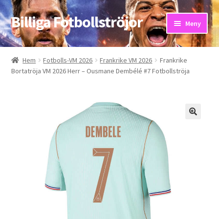
Billiga Fotbollströjor
Hoppa
Hoppa
Meny
till
till
navigering
innehåll
Hem
Hem
Fotbolls-VM 2026
Frankrike VM 2026
Frankrike
Bortatröja VM 2026 Herr – Ousmane Dembélé #7 Fotbollströja
Bloggar
Butik
Kassa
Kontakta oss
Mitt konto
Storleksguiden