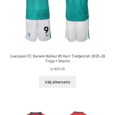
väljas
på
produktsidan
Liverpool FC Darwin Núñez #9 Herr Tredjeställ 2025-26
Tröja + Shorts
kr
409.00
Den
Välj alternativ
här
produkten
har
flera
varianter.