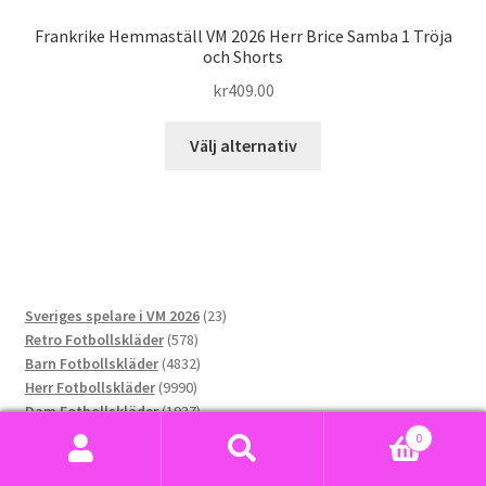
Frankrike Hemmaställ VM 2026 Herr Brice Samba 1 Tröja
och Shorts
kr
409.00
Den
Välj alternativ
här
produkten
har
flera
varianter.
De
23
Sveriges spelare i VM 2026
23
olika
578
produkter
Retro Fotbollskläder
578
alternativen
produkter
4832
Barn Fotbollskläder
4832
kan
9990
produkter
Herr Fotbollskläder
9990
väljas
produkter
1937
Dam Fotbollskläder
1937
på
2805
produkter
Fotbolls-VM 2026
2805
0
produktsidan
produkter
80
Sverige VM 2026
80
Sök
Sök
76
produkter
Norge VM 2026
76