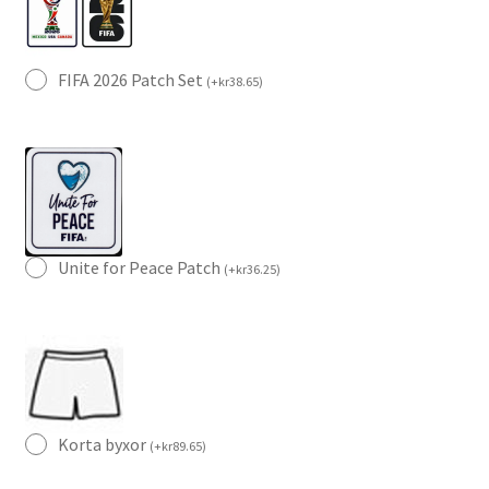
FIFA 2026 Patch Set
(
+
kr
38.65
)
Unite for Peace Patch
(
+
kr
36.25
)
Korta byxor
(
+
kr
89.65
)