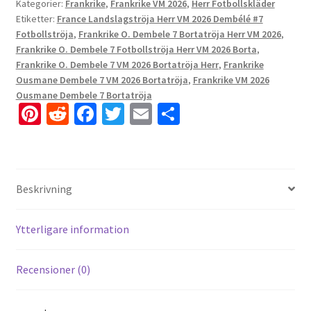
Kategorier:
Frankrike
,
Frankrike VM 2026
,
Herr Fotbollskläder
Etiketter:
France Landslagströja Herr VM 2026 Dembélé #7
Fotbollströja
,
Frankrike O. Dembele 7 Bortatröja Herr VM 2026
,
Frankrike O. Dembele 7 Fotbollströja Herr VM 2026 Borta
,
Frankrike O. Dembele 7 VM 2026 Bortatröja Herr
,
Frankrike
Ousmane Dembele 7 VM 2026 Bortatröja
,
Frankrike VM 2026
Ousmane Dembele 7 Bortatröja
Pi
R
Fa
T
E
D
nt
e
ce
wi
m
el
er
d
b
tt
ai
a
es
di
o
er
l
Beskrivning
t
t
o
k
Ytterligare information
Recensioner (0)