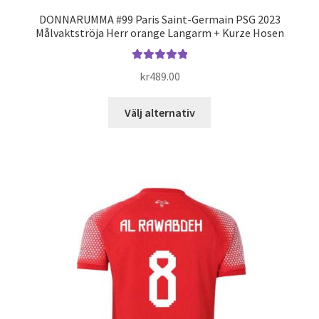
DONNARUMMA #99 Paris Saint-Germain PSG 2023
Målvaktströja Herr orange Langarm + Kurze Hosen
Betygsatt
kr
489.00
5.00
av 5
Den
Välj alternativ
här
produkten
har
flera
varianter.
De
olika
alternativen
kan
väljas
på
produktsidan