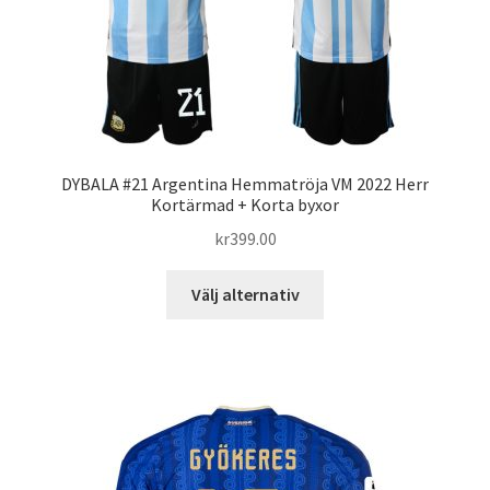
väljas
på
produktsidan
DYBALA #21 Argentina Hemmatröja VM 2022 Herr
Kortärmad + Korta byxor
kr
399.00
Den
Välj alternativ
här
produkten
har
flera
varianter.
De
olika