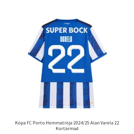
har
flera
varianter.
De
olika
alternativen
kan
väljas
på
produktsidan
Köpa FC Porto Hemmatröja 2024/25 Alan Varela 22
Kortärmad