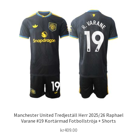
flera
varianter.
De
olika
alternativen
kan
väljas
på
produktsidan
Manchester United Tredjeställ Herr 2025/26 Raphael
Varane #19 Kortärmad Fotbollströja + Shorts
kr
409.00