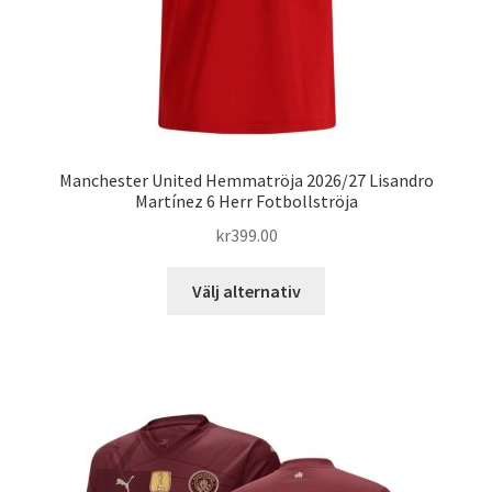
Manchester United Hemmatröja 2026/27 Lisandro
Martínez 6 Herr Fotbollströja
kr
399.00
Den
Välj alternativ
här
produkten
har
flera
varianter.
De
olika