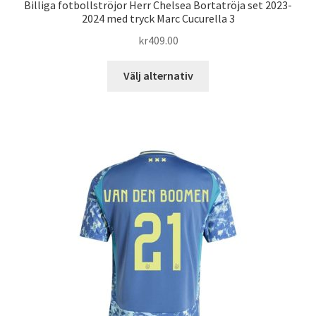
Billiga fotbollströjor Herr Chelsea Bortatröja set 2023-
2024 med tryck Marc Cucurella 3
kr
409.00
Den
Välj alternativ
här
produkten
har
flera
varianter.
De
olika
alternativen
kan
väljas
på
produktsidan