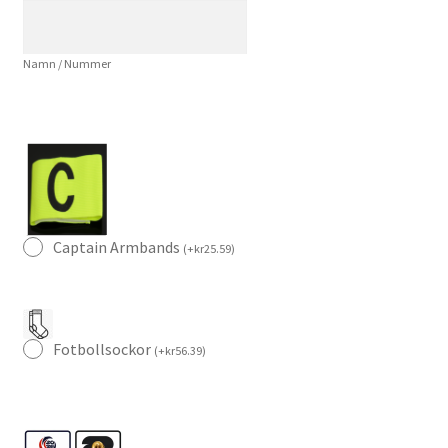
Ousmane
Dembélé
Namn / Nummer
#7
Fotbollströja
mängd
Captain Armbands
(
+
kr
25.59
)
Fotbollsockor
(
+
kr
56.39
)