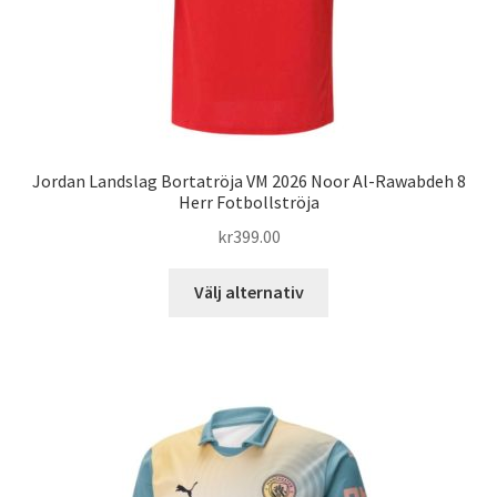
Jordan Landslag Bortatröja VM 2026 Noor Al-Rawabdeh 8
Herr Fotbollströja
kr
399.00
Den
Välj alternativ
här
produkten
har
flera
varianter.
De
olika