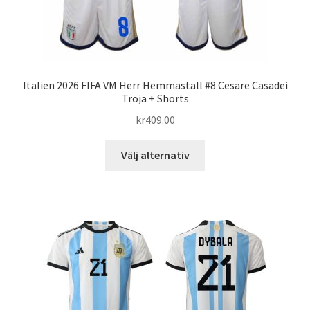
Italien 2026 FIFA VM Herr Hemmaställ #8 Cesare Casadei
Tröja + Shorts
kr
409.00
Den
Välj alternativ
här
produkten
har
flera
varianter.
De
olika
alternativen
kan