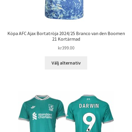
Köpa AFC Ajax Bortatröja 2024/25 Branco van den Boomen
21 Kortärmad
kr
399.00
Den
Välj alternativ
här
produkten
har
flera
varianter.
De
olika
alternativen
kan