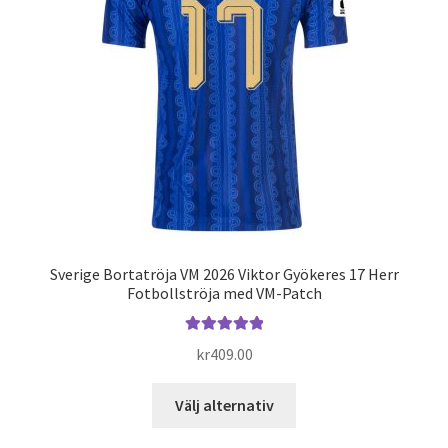
alternativen
kan
väljas
på
produktsidan
Sverige Bortatröja VM 2026 Viktor Gyökeres 17 Herr
Fotbollströja med VM-Patch
Betygsatt
kr
409.00
5.00
av 5
Den
Välj alternativ
här
produkten