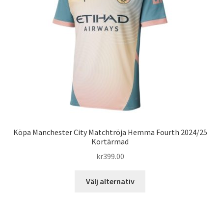
alternativen
kan
väljas
på
produktsidan
Köpa Manchester City Matchtröja Hemma Fourth 2024/25
Kortärmad
kr
399.00
Den
Välj alternativ
här
produkten
har