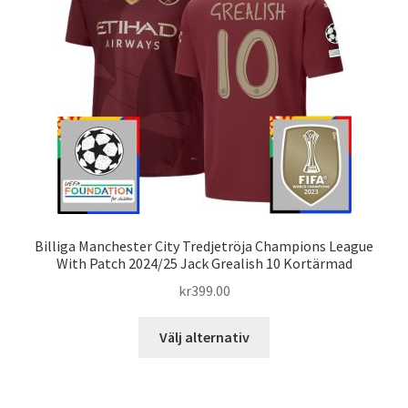
alternativen
kan
väljas
på
produktsidan
Billiga Manchester City Tredjetröja Champions League
With Patch 2024/25 Jack Grealish 10 Kortärmad
kr
399.00
Den
Välj alternativ
här
produkten
har