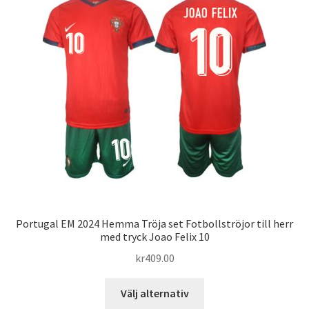
De
olika
alternativen
kan
väljas
på
produktsidan
Portugal EM 2024 Hemma Tröja set Fotbollströjor till herr
med tryck Joao Felix 10
kr
409.00
Den
Välj alternativ
här