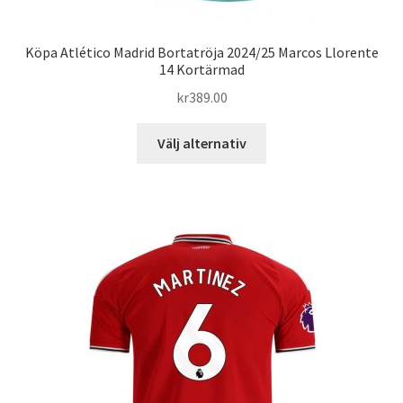
Köpa Atlético Madrid Bortatröja 2024/25 Marcos Llorente
14 Kortärmad
kr
389.00
Den
Välj alternativ
här
produkten
har
flera
varianter.
De
olika
alternativen
kan
väljas
på
produktsidan