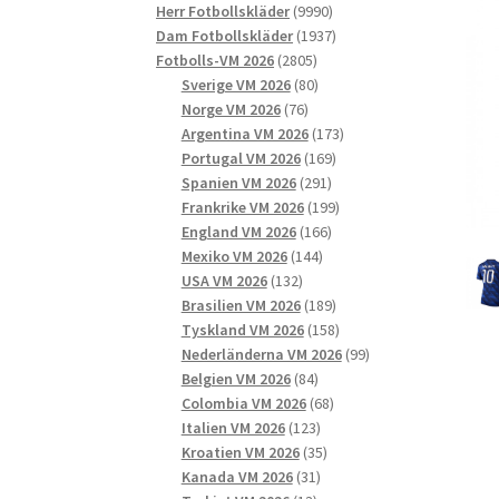
9990
produkter
Herr Fotbollskläder
9990
produkter
1937
Dam Fotbollskläder
1937
2805
produkter
Fotbolls-VM 2026
2805
produkter
80
Sverige VM 2026
80
76
produkter
Norge VM 2026
76
produkter
173
Argentina VM 2026
173
169
produkter
Portugal VM 2026
169
291
produkter
Spanien VM 2026
291
produkter
199
Frankrike VM 2026
199
166
produkter
England VM 2026
166
144
produkter
Mexiko VM 2026
144
132
produkter
USA VM 2026
132
produkter
189
Brasilien VM 2026
189
produkter
158
Tyskland VM 2026
158
produkter
99
Nederländerna VM 2026
99
84
produkter
Belgien VM 2026
84
produkter
68
Colombia VM 2026
68
123
produkter
Italien VM 2026
123
produkter
35
Kroatien VM 2026
35
31
produkter
Kanada VM 2026
31