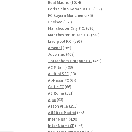
1024
produkter
Real Madrid
1024
produkter
552
Paris Saint-Germain F.C.
552
536
produkter
FC Bayern München
536
563
produkter
Chelsea
563
produkter
686
Manchester City F.C.
686
produkter
688
Manchester United F.C.
688
591
produkter
Liverpool F.C.
591
769
produkter
Arsenal
769
produkter
409
Juventus
409
produkter
459
Tottenham Hotspur F.C.
459
408
produkter
AC Milan
408
produkter
33
Al Hilal SFC
33
produkter
67
Al-Nassr FC
67
66
produkter
Celtic FC
66
produkter
131
AS Roma
131
93
produkter
Ajax
93
produkter
291
Aston Villa
291
produkter
445
Atlético Madrid
445
420
produkter
Inter Milan
420
produkter
146
Inter Miami CF
146
produkter
402
Borussia Dortmund
402