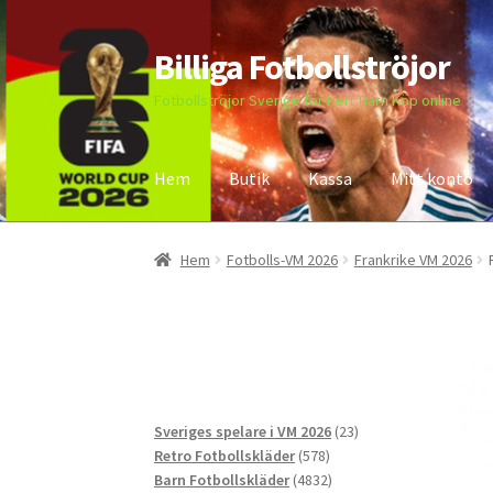
Billiga Fotbollströjor
Hoppa
Hoppa
till
till
Fotbollströjor Sverige för Herr Barn Köp online
navigering
innehåll
Hem
Butik
Kassa
Mitt konto
Hem
Bloggar
Butik
Kassa
Kontakta oss
Mitt 
Hem
Fotbolls-VM 2026
Frankrike VM 2026
23
Sveriges spelare i VM 2026
23
578
produkter
Retro Fotbollskläder
578
produkter
4832
Barn Fotbollskläder
4832