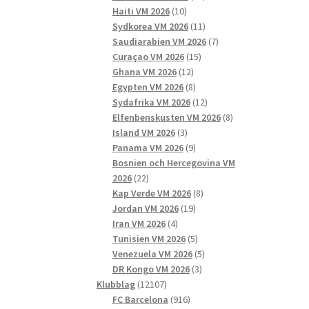
10
produkter
Haiti VM 2026
10
produkter
11
Sydkorea VM 2026
11
produkter
7
Saudiarabien VM 2026
7
15
produkter
Curaçao VM 2026
15
12
produkter
Ghana VM 2026
12
produkter
8
Egypten VM 2026
8
produkter
12
Sydafrika VM 2026
12
produkter
8
Elfenbenskusten VM 2026
8
3
produkter
Island VM 2026
3
produkter
9
Panama VM 2026
9
produkter
Bosnien och Hercegovina VM
22
2026
22
produkter
8
Kap Verde VM 2026
8
19
produkter
Jordan VM 2026
19
4
produkter
Iran VM 2026
4
produkter
5
Tunisien VM 2026
5
produkter
5
Venezuela VM 2026
5
3
produkter
DR Kongo VM 2026
3
12107
produkter
Klubblag
12107
produkter
916
FC Barcelona
916