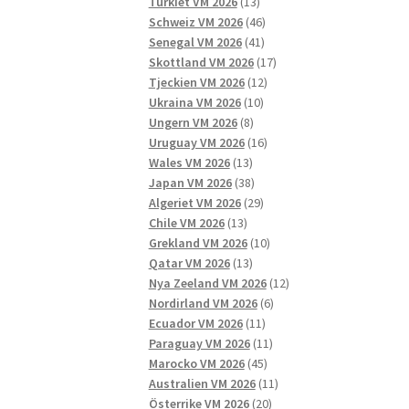
13
produkter
Turkiet VM 2026
13
produkter
46
Schweiz VM 2026
46
41
produkter
Senegal VM 2026
41
produkter
17
Skottland VM 2026
17
12
produkter
Tjeckien VM 2026
12
10
produkter
Ukraina VM 2026
10
8
produkter
Ungern VM 2026
8
produkter
16
Uruguay VM 2026
16
13
produkter
Wales VM 2026
13
produkter
38
Japan VM 2026
38
produkter
29
Algeriet VM 2026
29
13
produkter
Chile VM 2026
13
produkter
10
Grekland VM 2026
10
13
produkter
Qatar VM 2026
13
produkter
12
Nya Zeeland VM 2026
12
6
produkter
Nordirland VM 2026
6
11
produkter
Ecuador VM 2026
11
produkter
11
Paraguay VM 2026
11
45
produkter
Marocko VM 2026
45
produkter
11
Australien VM 2026
11
20
produkter
Österrike VM 2026
20