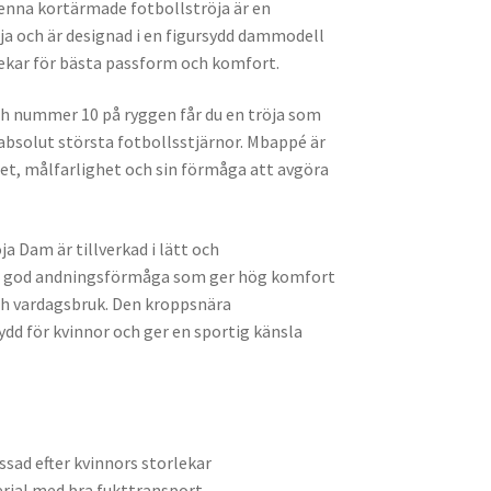
nna kortärmade fotbollströja är en
a och är designad i en figursydd dammodell
lekar för bästa passform och komfort.
 nummer 10 på ryggen får du en tröja som
absolut största fotbollsstjärnor. Mbappé är
het, målfarlighet och sin förmåga att avgöra
 Dam är tillverkad i lätt och
 god andningsförmåga som ger hög komfort
ch vardagsbruk. Den kroppsnära
d för kvinnor och ger en sportig känsla
ad efter kvinnors storlekar
rial med bra fukttransport