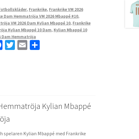
otbollskläder
,
Frankrike
,
Frankrike VM 2026
ke Dam Hemmatröja VM 2026 Mbappé #10
,
tröja VM 2026 Dam Kylian Mbappé 10
,
Frankrike
öja Kylian Mbappé 10 Dam
,
Kylian Mbappé 10
26 Dam Hemmatröja
Fa
T
E
D
ce
wi
m
el
b
tt
ai
a
o
er
l
o
k
 Hemmatröja Kylian Mbappé
öja
 och spelaren Kylian Mbappé med Frankrike