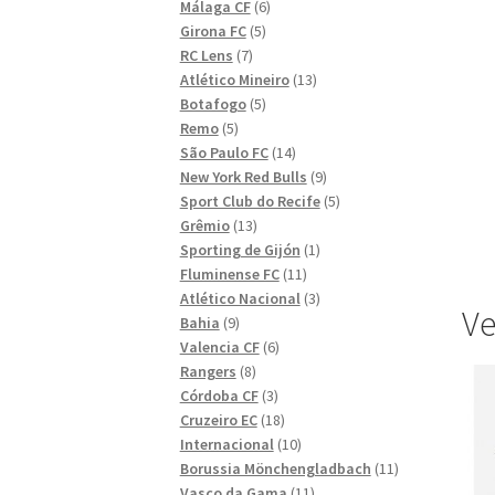
6
produkter
Málaga CF
6
5
produkter
Girona FC
5
7
produkter
RC Lens
7
produkter
13
Atlético Mineiro
13
5
produkter
Botafogo
5
5
produkter
Remo
5
produkter
14
São Paulo FC
14
produkter
9
New York Red Bulls
9
produkter
5
Sport Club do Recife
5
13
produkter
Grêmio
13
produkter
1
Sporting de Gijón
1
11
produkt
Fluminense FC
11
produkter
3
Atlético Nacional
3
Ve
9
produkter
Bahia
9
produkter
6
Valencia CF
6
8
produkter
Rangers
8
produkter
3
Córdoba CF
3
produkter
18
Cruzeiro EC
18
produkter
10
Internacional
10
produkter
11
Borussia Mönchengladbach
11
11
produkter
Vasco da Gama
11