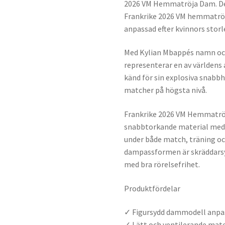
2026 VM Hemmatröja Dam. De
Frankrike 2026 VM hemmatröj
anpassad efter kvinnors stor
Med Kylian Mbappés namn och
representerar en av världens 
känd för sin explosiva snabb
matcher på högsta nivå.
Frankrike 2026 VM Hemmatröja
snabbtorkande material med
under både match, träning o
dampassformen är skräddarsyd
med bra rörelsefrihet.
Produktfördelar
✓ Figursydd dammodell anpass
✓ Lätt och ventilerande mate