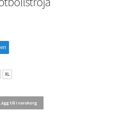
tbollströja
den
XL
Lägg till i varukorg