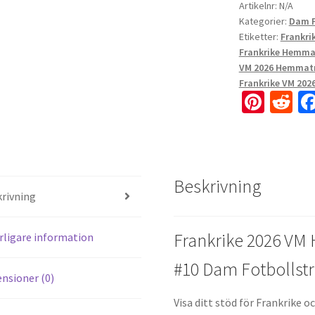
Artikelnr:
N/A
Kategorier:
Dam F
Etiketter:
Frankri
Frankrike Hemma
VM 2026 Hemmatr
Frankrike VM 20
Pi
R
nt
e
er
d
es
di
Beskrivning
t
t
rivning
Frankrike 2026 VM
rligare information
#10 Dam Fotbollstr
nsioner (0)
Visa ditt stöd för Frankrike