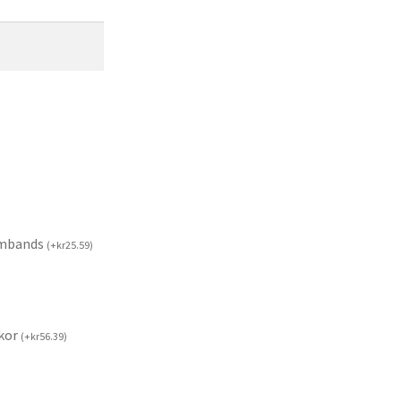
rmbands
(
+
kr
25.59
)
kor
(
+
kr
56.39
)