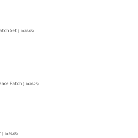
Patch Set
(
+
kr
38.65
)
Peace Patch
(
+
kr
36.25
)
r
(
+
kr
89.65
)