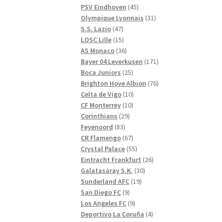
produkter
45
PSV Eindhoven
45
produkter
31
Olympique Lyonnais
31
47
produkter
S.S. Lazio
47
produkter
15
LOSC Lille
15
produkter
36
AS Monaco
36
produkter
171
Bayer 04 Leverkusen
171
25
produkter
Boca Juniors
25
produkter
76
Brighton Hove Albion
76
10
produkter
Celta de Vigo
10
10
produkter
CF Monterrey
10
29
produkter
Corinthians
29
83
produkter
Feyenoord
83
produkter
67
CR Flamengo
67
produkter
55
Crystal Palace
55
produkter
26
Eintracht Frankfurt
26
30
produkter
Galatasaray S.K.
30
19
produkter
Sunderland AFC
19
9
produkter
San Diego FC
9
produkter
9
Los Angeles FC
9
produkter
4
Deportivo La Coruña
4