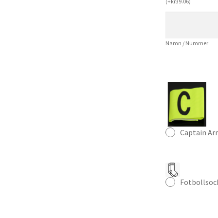
(
+
kr
39.06
)
Mbappé
#10
Dam
Namn / Nummer
Fotbollströja
mängd
Captain A
Fotbollsoc