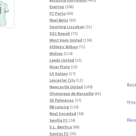
208
produkter
Everton
208
63
produkter
FC Porto
63
produkter
63
Real Betis
63
produkter
31
Sporting Lissabon
31
72
produkter
SSC Napoli
72
produkter
136
West Ham United
136
71
produkter
Athletic Bilbao
71
114
produkter
Wolves
114
produkter
15
Leeds United
15
23
produkter
River Plate
23
17
produkter
LA Galaxy
17
produkter
12
Leicester City
12
Besk
produkter
189
Newcastle United
189
produkter
61
Olympique de Marseille
61
37
produkter
SE Palmeiras
37
Ytte
120
produkter
RB Leipzig
120
produkter
36
Real Sociedad
36
Rece
24
produkter
Sevilla FC
24
produkter
68
S.L. Benfica
68
35
produkter
Santos FC
35