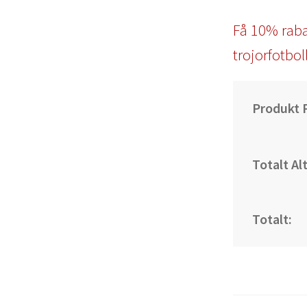
Få 10% raba
trojorfotbol
Produkt P
Totalt Al
Totalt: