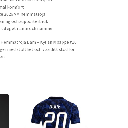
imal komfort
ike 2026 VM hemmatröja
räning och supporterbruk
g med eget namn och nummer
VM Hemmatröja Dam – Kylian Mbappé #10
rger med stolthet och visa ditt stöd för
on.