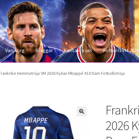
Varukorg
Bloggar
Kontakta oss
Fotbolls VM 202
konto
Storleksguiden
Varukorg
Frankrike Hemmatröja VM 2026 Kylian Mbappé #10 Dam Fotbollströja
Frankr
2026 K