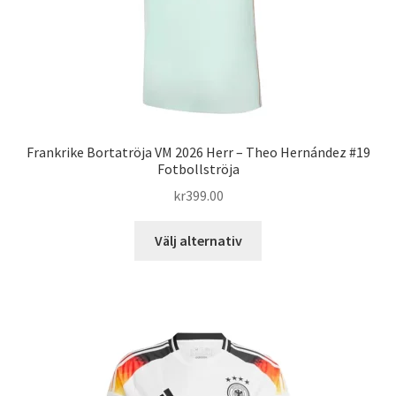
produktsidan
Frankrike Bortatröja VM 2026 Herr – Theo Hernández #19
Fotbollströja
kr
399.00
Den
Välj alternativ
här
produkten
har
flera
varianter.
De
olika