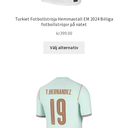
Turkiet Fotbollströja Hemmaställ EM 2024 Billiga
fotbollströjor på nätet
kr
399.00
Den
Välj alternativ
här
produkten
har
flera
varianter.
De
olika
alternativen
kan
väljas
på