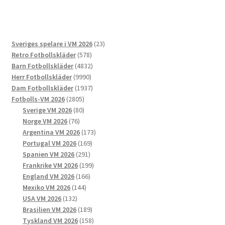
flera
varianter.
De
23
Sveriges spelare i VM 2026
23
olika
578
produkter
Retro Fotbollskläder
578
alternativen
produkter
4832
Barn Fotbollskläder
4832
kan
9990
produkter
Herr Fotbollskläder
9990
väljas
produkter
1937
Dam Fotbollskläder
1937
på
2805
produkter
Fotbolls-VM 2026
2805
produktsidan
produkter
80
Sverige VM 2026
80
76
produkter
Norge VM 2026
76
produkter
173
Argentina VM 2026
173
169
produkter
Portugal VM 2026
169
291
produkter
Spanien VM 2026
291
produkter
199
Frankrike VM 2026
199
166
produkter
England VM 2026
166
144
produkter
Mexiko VM 2026
144
132
produkter
USA VM 2026
132
produkter
189
Brasilien VM 2026
189
produkter
158
Tyskland VM 2026
158