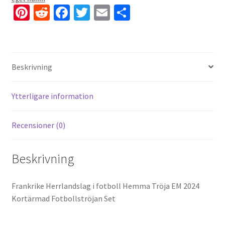
Pi
R
Fa
T
E
D
nt
e
ce
wi
m
el
er
d
b
tt
ai
a
es
di
o
er
l
Beskrivning
t
t
o
k
Ytterligare information
Recensioner (0)
Beskrivning
Frankrike Herrlandslag i fotboll Hemma Tröja EM 2024
Kortärmad Fotbollströjan Set