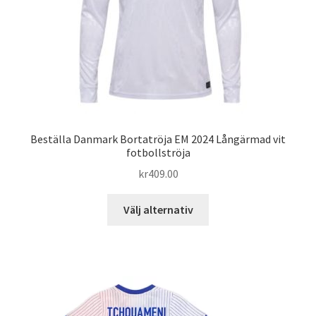
på
produktsidan
Beställa Danmark Bortatröja EM 2024 Långärmad vit
fotbollströja
kr
409.00
Den
Välj alternativ
här
produkten
har
flera
varianter.
De