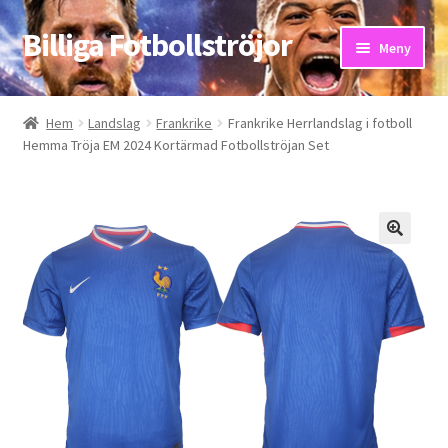
Billiga Fotbollströjor
Hoppa
Hoppa
Meny
till
till
navigering
innehåll
Hem
Hem
Landslag
Frankrike
Frankrike Herrlandslag i fotboll
Hemma Tröja EM 2024 Kortärmad Fotbollströjan Set
Bloggar
Butik
Kassa
Kontakta oss
Mitt konto
Storleksguiden