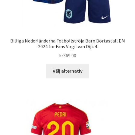
Billiga Nederländerna Fotbollströja Barn Bortaställ EM
2024 för Fans Virgil van Dijk 4
kr
369.00
Den
Välj alternativ
här
produkten
har
flera
varianter.
De
olika
alternativen