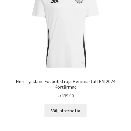
alternativen
kan
väljas
på
produktsidan
Herr Tyskland Fotbollströja Hemmaställ EM 2024
Kortärmad
kr
399.00
Den
Välj alternativ
här
produkten
har