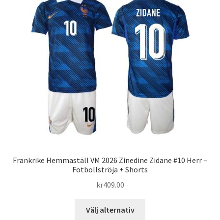
De
olika
alternativen
kan
väljas
på
produktsidan
Frankrike Hemmaställ VM 2026 Zinedine Zidane #10 Herr –
Fotbollströja + Shorts
kr
409.00
Den
Välj alternativ
här