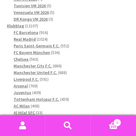
produkter
5
Tunisien VM 2026
5
produkter
5
Venezuela VM 2026
5
3
produkter
DR Kongo VM 2026
3
12107
produkter
Klubblag
12107
produkter
916
FC Barcelona
916
1024
produkter
Real Madrid
1024
produkter
552
Paris Saint-Germain F.C.
552
536
produkter
FC Bayern München
536
563
produkter
Chelsea
563
produkter
686
Manchester City F.C.
686
produkter
688
Manchester United F.C.
688
591
produkter
Liverpool F.C.
591
769
produkter
Arsenal
769
produkter
409
Juventus
409
produkter
459
Tottenham Hotspur F.C.
459
408
produkter
AC Milan
408
produkter
33
Al Hilal SFC
33
produkter
67
Al-Nassr FC
67
0
66
produkter
Celtic FC
66
Sök
Sök
produkter
131
AS Roma
131