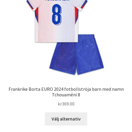
olika
alternativen
kan
väljas
på
produktsidan
Frankrike Borta EURO 2024 fotbollströja barn med namn
Tchouaméni 8
kr
369.00
Den
Välj alternativ
här
produkten