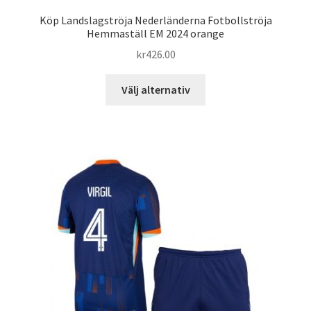
Köp Landslagströja Nederländerna Fotbollströja
Hemmaställ EM 2024 orange
kr
426.00
Den
Välj alternativ
här
produkten
har
flera
varianter.
De
olika
alternativen
kan
väljas
på
produktsidan