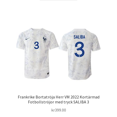
produkten
har
flera
varianter.
De
olika
alternativen
kan
väljas
på
produktsidan
Frankrike Bortatröja Herr VM 2022 Kortärmad
Fotbollströjor med tryck SALIBA 3
kr
399.00