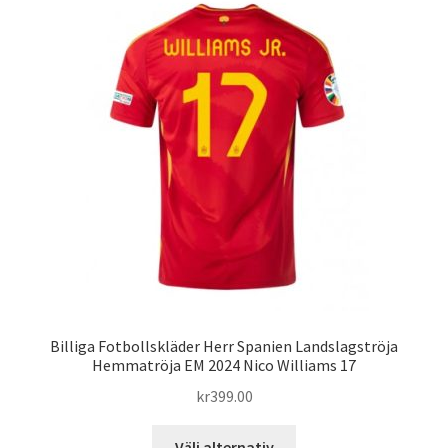
varianter.
De
olika
alternativen
kan
väljas
på
produktsidan
Billiga Fotbollskläder Herr Spanien Landslagströja
Hemmatröja EM 2024 Nico Williams 17
kr
399.00
Den
Välj alternativ