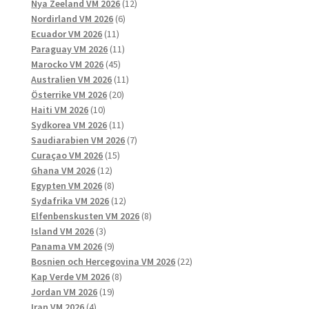
produkter
12
Nya Zeeland VM 2026
12
6
produkter
Nordirland VM 2026
6
11
produkter
Ecuador VM 2026
11
produkter
11
Paraguay VM 2026
11
45
produkter
Marocko VM 2026
45
produkter
11
Australien VM 2026
11
20
produkter
Österrike VM 2026
20
10
produkter
Haiti VM 2026
10
produkter
11
Sydkorea VM 2026
11
produkter
7
Saudiarabien VM 2026
7
15
produkter
Curaçao VM 2026
15
12
produkter
Ghana VM 2026
12
produkter
8
Egypten VM 2026
8
produkter
12
Sydafrika VM 2026
12
produkter
8
Elfenbenskusten VM 2026
8
3
produkter
Island VM 2026
3
produkter
9
Panama VM 2026
9
produkter
22
Bosnien och Hercegovina VM 2026
22
8
produkter
Kap Verde VM 2026
8
19
produkter
Jordan VM 2026
19
4
produkter
Iran VM 2026
4