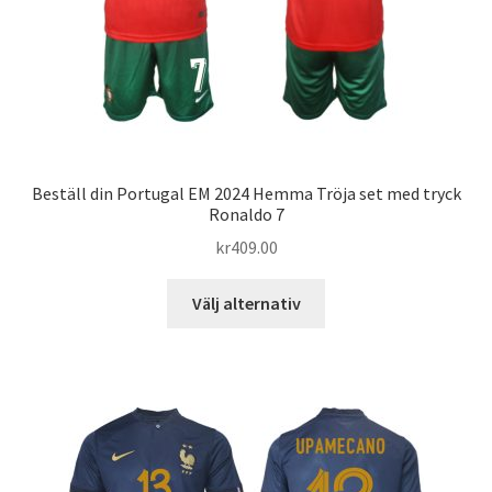
produktsidan
Beställ din Portugal EM 2024 Hemma Tröja set med tryck
Ronaldo 7
kr
409.00
Den
Välj alternativ
här
produkten
har
flera
varianter.
De
olika