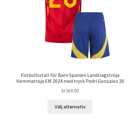
kan
väljas
på
produktsidan
Fotbollsställ för Barn Spanien Landslagströja
Hemmatröja EM 2024 med tryck Pedri Gonzalez 20
kr
369.00
Den
Välj alternativ
här
produkten
har
flera