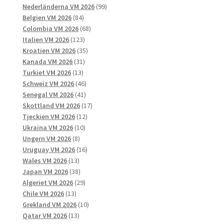
produkter
99
Nederländerna VM 2026
99
84
produkter
Belgien VM 2026
84
produkter
68
Colombia VM 2026
68
123
produkter
Italien VM 2026
123
produkter
35
Kroatien VM 2026
35
31
produkter
Kanada VM 2026
31
13
produkter
Turkiet VM 2026
13
produkter
46
Schweiz VM 2026
46
41
produkter
Senegal VM 2026
41
produkter
17
Skottland VM 2026
17
12
produkter
Tjeckien VM 2026
12
10
produkter
Ukraina VM 2026
10
8
produkter
Ungern VM 2026
8
produkter
16
Uruguay VM 2026
16
13
produkter
Wales VM 2026
13
produkter
38
Japan VM 2026
38
produkter
29
Algeriet VM 2026
29
13
produkter
Chile VM 2026
13
produkter
10
Grekland VM 2026
10
13
produkter
Qatar VM 2026
13