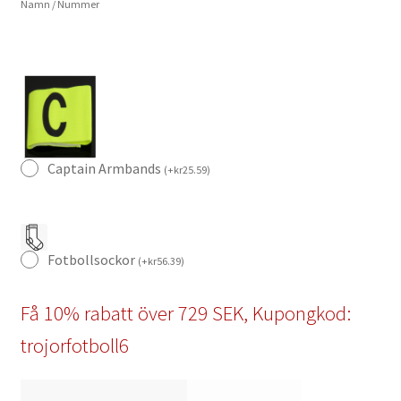
Namn / Nummer
Kortärmad
Fotbollströjan
Set
mängd
Captain Armbands
(
+
kr
25.59
)
Fotbollsockor
(
+
kr
56.39
)
Få 10% rabatt över 729 SEK, Kupongkod:
trojorfotboll6