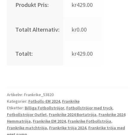
Produkt Pris:
kr429.00
Totalt Alternativ:
kr0.00
Totalt:
kr429.00
Artikelnr:
Frankrike_53820
Kategorier:
Fotbolls-EM 2024
,
Frankrike
Etiketter:
Billiga Fotbollströjor
,
Fotbollströjor med tryck
,
Fotbollströjor Outlet
,
Frankrike 2024 Bortatröja
,
Frankrike 2024
Hemmatröja
,
Frankrike EM 2024
,
Frankrike Fotbollströja
,
Frankrike matchtröja
,
Frankrike tröja 2024
,
Frankrike tröja med
eget namn