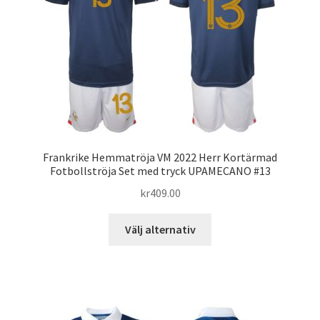
alternativen
kan
väljas
på
produktsidan
Frankrike Hemmatröja VM 2022 Herr Kortärmad
Fotbollströja Set med tryck UPAMECANO #13
kr
409.00
Den
Välj alternativ
här
produkten
har
flera
varianter.