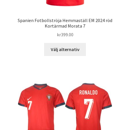
Spanien Fotbollströja Hemmaställ EM 2024 röd
Kortärmad Morata 7
kr
399.00
Den
Välj alternativ
här
produkten
har
flera
varianter.
De
olika
alternativen
kan
väljas
på