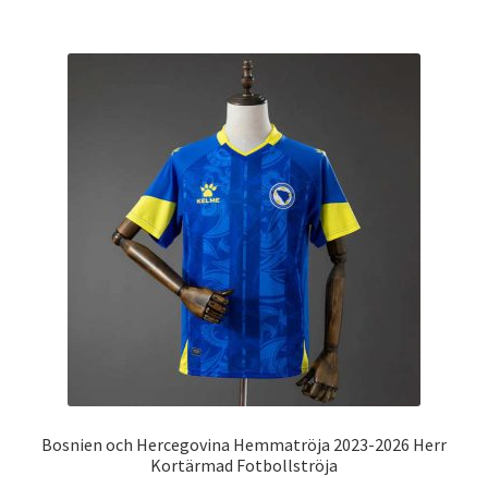
har
flera
varianter.
De
olika
alternativen
kan
väljas
på
produktsidan
Bosnien och Hercegovina Hemmatröja 2023-2026 Herr
Kortärmad Fotbollströja