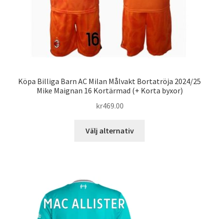
Köpa Billiga Barn AC Milan Målvakt Bortatröja 2024/25
Mike Maignan 16 Kortärmad (+ Korta byxor)
kr
469.00
Den
Välj alternativ
här
produkten
har
flera
varianter.
De
olika