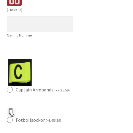
2025/26
(
+
kr
39.06
)
Nicolò
Barella
#23
Namn / Nummer
Fotbollsställ
med
Shorts
mängd
Captain Armbands
(
+
kr
25.59
)
Fotbollsockor
(
+
kr
56.39
)