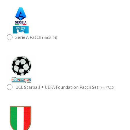
Serie A Patch
(
+
kr
33.94
)
UCL Starball + UEFA Foundation Patch Set
(
+
kr
47.10
)