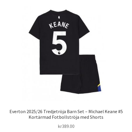
flera
varianter.
De
olika
alternativen
kan
väljas
på
produktsidan
Everton 2025/26 Tredjetröja Barn Set – Michael Keane #5
Kortärmad Fotbollströja med Shorts
kr
389.00