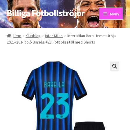
Billiga Fotbollströjor
Hoppa
Hoppa
Meny
till
till
navigering
innehåll
Hem
Hem
Klubblag
Inter Milan
Inter Milan Barn Hemmatröja
2025/26 Nicolò Barella #23 Fotbollsställ med Shorts
Bloggar
Butik
Kassa
Kontakta oss
Mitt konto
Storleksguiden