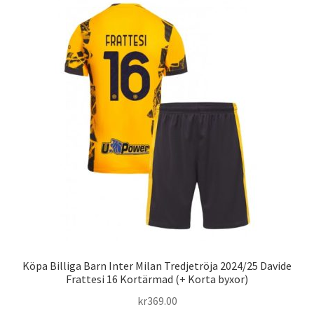
varianter.
De
olika
alternativen
kan
väljas
på
produktsidan
Köpa Billiga Barn Inter Milan Tredjetröja 2024/25 Davide
Frattesi 16 Kortärmad (+ Korta byxor)
kr
369.00