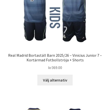
väljas
på
produktsidan
Real Madrid Bortaställ Barn 2025/26 – Vinicius Junior 7 –
Kortärmad Fotbollströja + Shorts
kr
369.00
Den
Välj alternativ
här
produkten
har
flera
varianter.