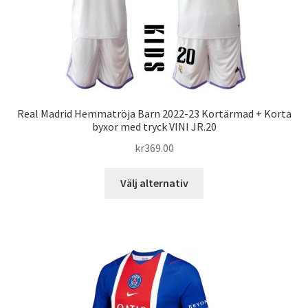
väljas
på
produktsidan
Real Madrid Hemmatröja Barn 2022-23 Kortärmad + Korta
byxor med tryck VINI JR.20
kr
369.00
Den
Välj alternativ
här
produkten
har
flera
varianter.
De
olika