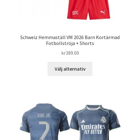
Schweiz Hemmaställ VM 2026 Barn Kortärmad
Fotbollströja + Shorts
kr
389.00
Den
Välj alternativ
här
produkten
har
flera
varianter.
De
olika
alternativen
kan