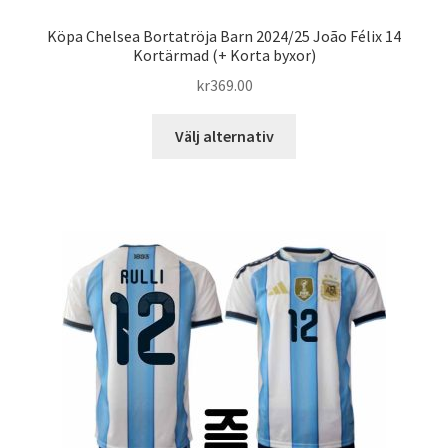
Köpa Chelsea Bortatröja Barn 2024/25 João Félix 14
Kortärmad (+ Korta byxor)
kr
369.00
Den
Välj alternativ
här
produkten
har
flera
varianter.
De
olika
alternativen
kan
väljas
på
produktsidan