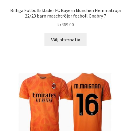
Billiga Fotbollskläder FC Bayern München Hemmatröja
22/23 barn matchtröjor fotboll Gnabry 7
kr
369.00
Den
Välj alternativ
här
produkten
har
flera
varianter.
De
olika
alternativen
kan
väljas
på
produktsidan