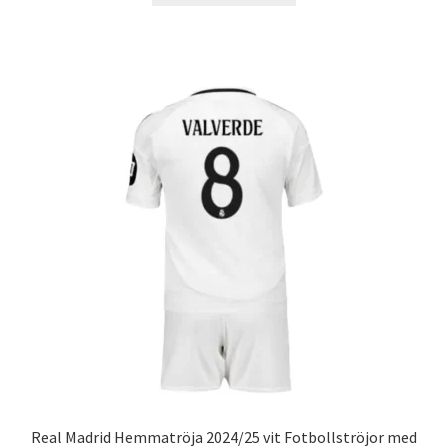
produkten
har
flera
varianter.
De
olika
alternativen
kan
väljas
på
produktsidan
Real Madrid Hemmatröja 2024/25 vit Fotbollströjor med