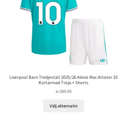
alternativen
kan
väljas
på
produktsidan
Liverpool Barn Tredjeställ 2025/26 Alexis Mac Allister 10
Kortärmad Tröja + Shorts
kr
389.00
Den
Välj alternativ
här
produkten
har