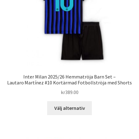
kan
väljas
på
produktsidan
Inter Milan 2025/26 Hemmatröja Barn Set –
Lautaro Martínez #10 Kortärmad Fotbollströja med Shorts
kr
389.00
Den
Välj alternativ
här
produkten
har
flera