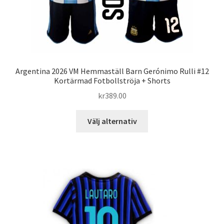
Argentina 2026 VM Hemmaställ Barn Gerónimo Rulli #12
Kortärmad Fotbollströja + Shorts
kr
389.00
Den
Välj alternativ
här
produkten
har
flera
varianter.
De
olika
alternativen