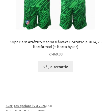
Köpa Barn Atlético Madrid Målvakt Bortatröja 2024/25
Kortärmad (+ Korta byxor)
kr
469.00
Den
Välj alternativ
här
produkten
har
flera
varianter.
De
23
Sveriges spelare i VM 2026
23
olika
578
produkter