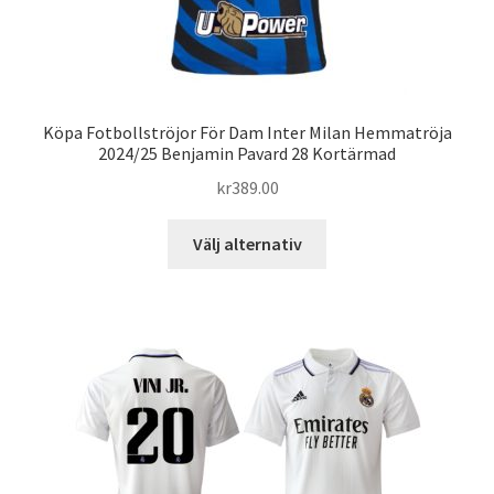
Köpa Fotbollströjor För Dam Inter Milan Hemmatröja
2024/25 Benjamin Pavard 28 Kortärmad
kr
389.00
Den
Välj alternativ
här
produkten
har
flera
varianter.
De
olika
alternativen
kan