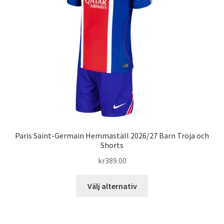
alternativen
kan
väljas
på
produktsidan
Paris Saint-Germain Hemmaställ 2026/27 Barn Tröja och
Shorts
kr
389.00
Den
Välj alternativ
här
produkten
har