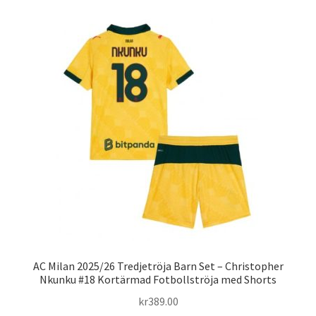
flera
varianter.
De
olika
alternativen
kan
väljas
på
produktsidan
AC Milan 2025/26 Tredjetröja Barn Set – Christopher
Nkunku #18 Kortärmad Fotbollströja med Shorts
kr
389.00