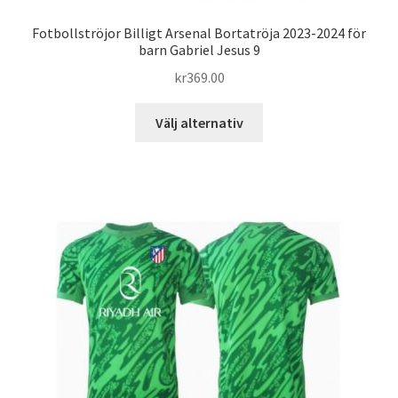
Fotbollströjor Billigt Arsenal Bortatröja 2023-2024 för
barn Gabriel Jesus 9
kr
369.00
Den
Välj alternativ
här
produkten
har
flera
varianter.
De
olika
alternativen
kan
väljas
på
produktsidan