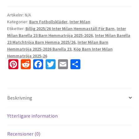
Artikelnr:
N/A
Kategorier:
Barn Fotbollskläder
,
Inter Milan
Etiketter:
Billig 2025/26 Inter Milan Hemmaställ För Barn
,
Inter
Milan Barella 23 Barn Hemmatröja 2025-2026
,
Inter Milan Barella
23 Matchtröja Barn Hemma 2025/26
,
Inter Milan Barn
Hemmatröja 2025-2026 Barella 23
,
Köp Barn Inter Milan
Hemmatröja 2025-26
Pi
R
Fa
T
E
D
nt
e
ce
wi
m
el
er
d
b
tt
ai
a
es
di
o
er
l
Beskrivning
t
t
o
k
Ytterligare information
Recensioner (0)