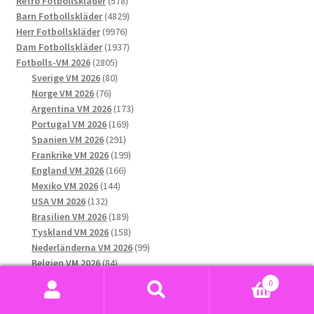
Retro Fotbollskläder
578
alternativen
produkter
4829
Barn Fotbollskläder
4829
kan
9976
produkter
Herr Fotbollskläder
9976
väljas
produkter
1937
Dam Fotbollskläder
1937
på
2805
produkter
Fotbolls-VM 2026
2805
produktsidan
produkter
80
Sverige VM 2026
80
76
produkter
Norge VM 2026
76
produkter
173
Argentina VM 2026
173
169
produkter
Portugal VM 2026
169
291
produkter
Spanien VM 2026
291
produkter
199
Frankrike VM 2026
199
166
produkter
England VM 2026
166
144
produkter
Mexiko VM 2026
144
132
produkter
USA VM 2026
132
produkter
189
Brasilien VM 2026
189
produkter
158
Tyskland VM 2026
158
produkter
99
Nederländerna VM 2026
99
84
produkter
Belgien VM 2026
84
produkter
68
Colombia VM 2026
68
0
123
produkter
Italien VM 2026
123
Sök
Sök
produkter
35
Kroatien VM 2026
35