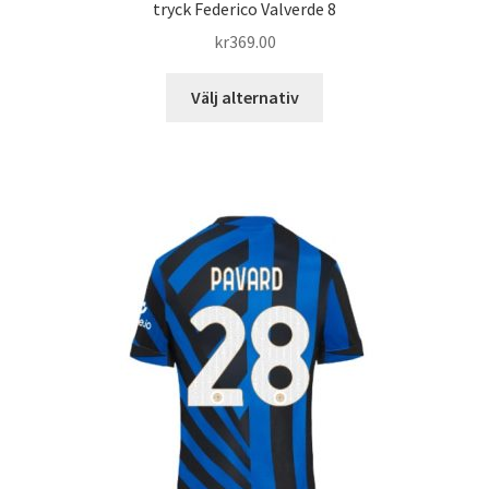
tryck Federico Valverde 8
kr
369.00
Den
Välj alternativ
här
produkten
har
flera
varianter.
De
olika
alternativen
kan
väljas
på
produktsidan