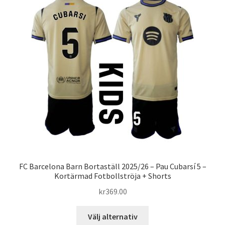
De
olika
alternativen
kan
väljas
på
produktsidan
FC Barcelona Barn Bortaställ 2025/26 – Pau Cubarsí 5 –
Kortärmad Fotbollströja + Shorts
kr
369.00
Den
Välj alternativ
här