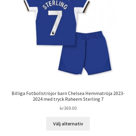
olika
alternativen
kan
väljas
på
produktsidan
Billiga Fotbollströjor barn Chelsea Hemmatröja 2023-
2024 med tryck Raheem Sterling 7
kr
369.00
Den
Välj alternativ
här
produkten