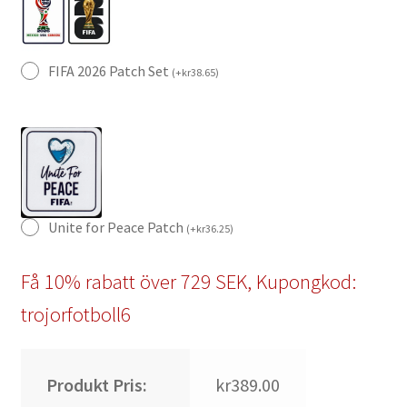
FIFA 2026 Patch Set
(
+
kr
38.65
)
Unite for Peace Patch
(
+
kr
36.25
)
Få 10% rabatt över 729 SEK, Kupongkod:
trojorfotboll6
Produkt Pris:
kr389.00