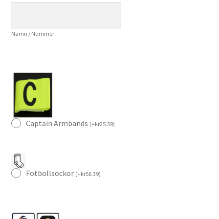
Chiesa
14
Namn / Nummer
Tröja
och
Shorts
mängd
Captain Armbands
(
+
kr
25.59
)
Fotbollsockor
(
+
kr
56.39
)