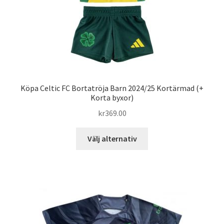
produktsidan
Köpa Celtic FC Bortatröja Barn 2024/25 Kortärmad (+
Korta byxor)
kr
369.00
Den
Välj alternativ
här
produkten
har
flera
varianter.
De
olika