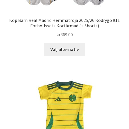
Köp Barn Real Madrid Hemmatröja 2025/26 Rodrygo #11
Fotbollssats Kortärmad (+ Shorts)
kr
369.00
Den
Välj alternativ
här
produkten
har
flera
varianter.
De
olika
alternativen
kan
väljas
på