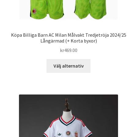
Köpa Billiga Barn AC Milan Målvakt Tredjetröja 2024/25
Långärmad (+ Korta byxor)
kr
469.00
Den
Välj alternativ
här
produkten
har
flera
varianter.
De
olika
alternativen
kan