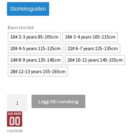
Storleksguiden
Barn storlek
16# 2-3 years 85-105cm
18# 3-4 years 105-115cm
20# 4-5 years 115-125cm
22# 6-7 years 125-135cm
24# 8-9 years 135-145cm
26# 10-11 years 145-155cm
28# 12-13 years 155-165cm
Italien
Lägg till i varukorg
Bortaställ
VM
2026
Barn
(
+
kr
39.06
)
Federico