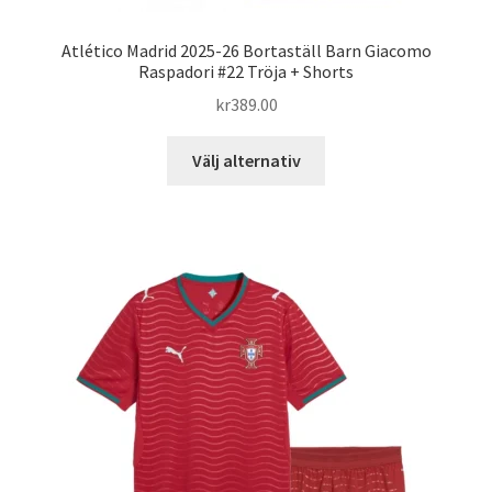
Atlético Madrid 2025-26 Bortaställ Barn Giacomo
Raspadori #22 Tröja + Shorts
kr
389.00
Den
Välj alternativ
här
produkten
har
flera
varianter.
De
olika
alternativen
kan
väljas
på
produktsidan