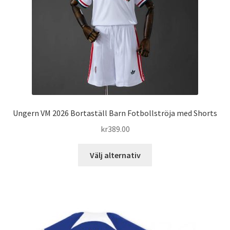
väljas
på
produktsidan
Ungern VM 2026 Bortaställ Barn Fotbollströja med Shorts
kr
389.00
Den
Välj alternativ
här
produkten
har
flera
varianter.
De