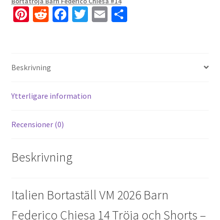
Bortatröja Barn Federico Chiesa #14
Pi
R
Fa
T
E
D
nt
e
ce
wi
m
el
er
d
b
tt
ai
a
es
di
o
er
l
Beskrivning
t
t
o
k
Ytterligare information
Recensioner (0)
Beskrivning
Italien Bortaställ VM 2026 Barn
Federico Chiesa 14 Tröja och Shorts –