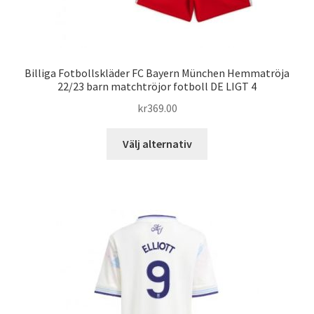
Billiga Fotbollskläder FC Bayern München Hemmatröja
22/23 barn matchtröjor fotboll DE LIGT 4
kr
369.00
Den
Välj alternativ
här
produkten
har
flera
varianter.
De
olika
alternativen
kan
väljas