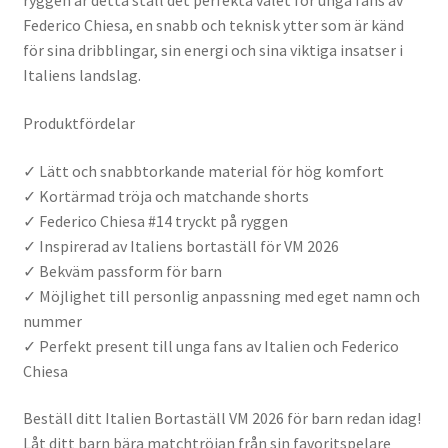
ryggen är detta ställ det perfekta valet för unga fans av
Federico Chiesa, en snabb och teknisk ytter som är känd
för sina dribblingar, sin energi och sina viktiga insatser i
Italiens landslag.
Produktfördelar
✓ Lätt och snabbtorkande material för hög komfort
✓ Kortärmad tröja och matchande shorts
✓ Federico Chiesa #14 tryckt på ryggen
✓ Inspirerad av Italiens bortaställ för VM 2026
✓ Bekväm passform för barn
✓ Möjlighet till personlig anpassning med eget namn och
nummer
✓ Perfekt present till unga fans av Italien och Federico
Chiesa
Beställ ditt Italien Bortaställ VM 2026 för barn redan idag!
Låt ditt barn bära matchtröjan från sin favoritspelare