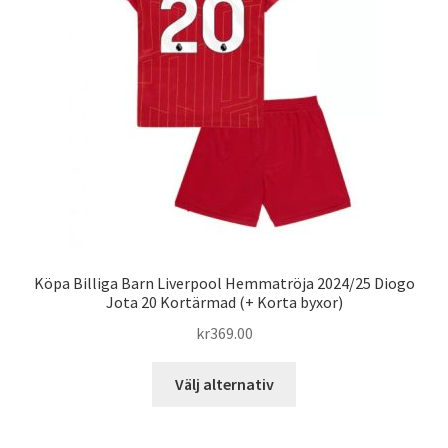
kan
väljas
på
produktsidan
Köpa Billiga Barn Liverpool Hemmatröja 2024/25 Diogo
Jota 20 Kortärmad (+ Korta byxor)
kr
369.00
Den
Välj alternativ
här
produkten
har