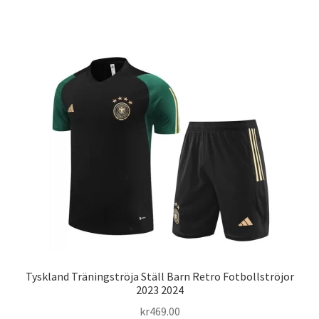
flera
varianter.
De
olika
alternativen
kan
väljas
på
produktsidan
Tyskland Träningströja Ställ Barn Retro Fotbollströjor
2023 2024
kr
469.00