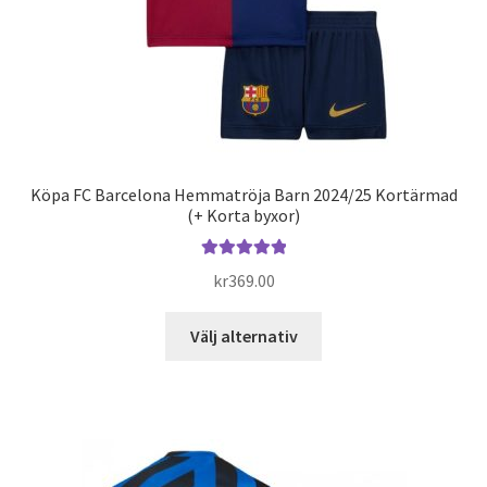
produktsidan
Köpa FC Barcelona Hemmatröja Barn 2024/25 Kortärmad
(+ Korta byxor)
Betygsatt
kr
369.00
5.00
av 5
Den
Välj alternativ
här
produkten
har
flera
varianter.