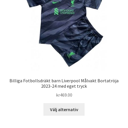
alternativen
kan
väljas
på
produktsidan
Billiga Fotbollsdräkt barn Liverpool Målvakt Bortatröja
2023-24 med eget tryck
kr
469.00
Den
Välj alternativ
här
produkten
har