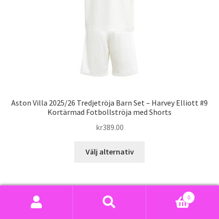
på
produktsidan
Aston Villa 2025/26 Tredjetröja Barn Set – Harvey Elliott #9
Kortärmad Fotbollströja med Shorts
kr
389.00
Den
Välj alternativ
här
produkten
har
flera
0
varianter.
Sök
Sök