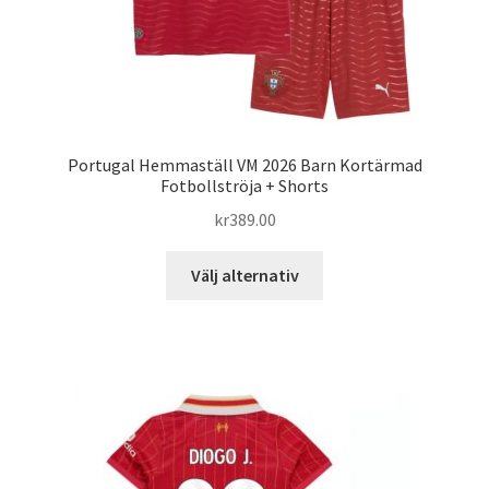
Portugal Hemmaställ VM 2026 Barn Kortärmad
Fotbollströja + Shorts
kr
389.00
Den
Välj alternativ
här
produkten
har
flera
varianter.
De
olika
alternativen