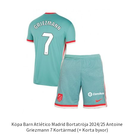
flera
varianter.
De
olika
alternativen
kan
väljas
på
produktsidan
Köpa Barn Atlético Madrid Bortatröja 2024/25 Antoine
Griezmann 7 Kortärmad (+ Korta byxor)