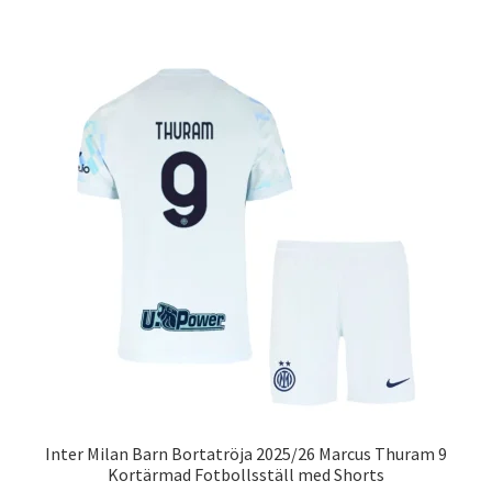
har
flera
varianter.
De
olika
alternativen
kan
väljas
på
produktsidan
Inter Milan Barn Bortatröja 2025/26 Marcus Thuram 9
Kortärmad Fotbollsställ med Shorts