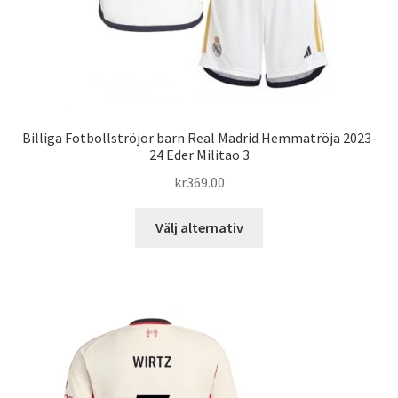
Billiga Fotbollströjor barn Real Madrid Hemmatröja 2023-
24 Eder Militao 3
kr
369.00
Den
Välj alternativ
här
produkten
har
flera
varianter.
De
olika
alternativen