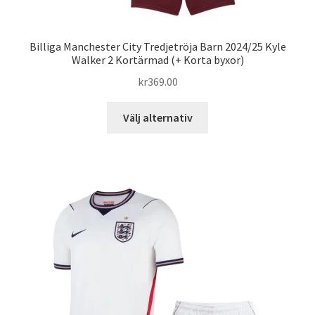
Billiga Manchester City Tredjetröja Barn 2024/25 Kyle
Walker 2 Kortärmad (+ Korta byxor)
kr
369.00
Den
Välj alternativ
här
produkten
har
flera
varianter.
De
olika
alternativen
kan
väljas
på