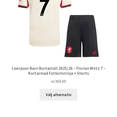
kan
väljas
på
produktsidan
Liverpool Barn Bortaställ 2025/26 – Florian Wirtz 7 –
Kortärmad Fotbollströja + Shorts
kr
369.00
Den
Välj alternativ
här
produkten
har