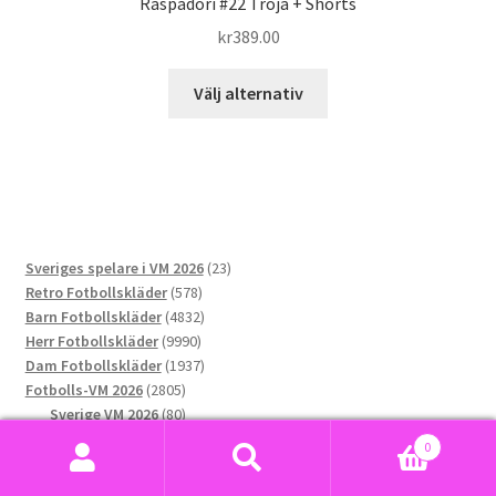
Raspadori #22 Tröja + Shorts
kr
389.00
Den
Välj alternativ
här
produkten
har
flera
varianter.
De
23
Sveriges spelare i VM 2026
23
olika
578
produkter
Retro Fotbollskläder
578
alternativen
produkter
4832
Barn Fotbollskläder
4832
kan
9990
produkter
Herr Fotbollskläder
9990
väljas
produkter
1937
Dam Fotbollskläder
1937
på
2805
produkter
Fotbolls-VM 2026
2805
produktsidan
produkter
80
Sverige VM 2026
80
76
produkter
Norge VM 2026
76
0
produkter
173
Argentina VM 2026
173
Sök
Sök
169
produkter
Portugal VM 2026
169