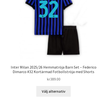
alternativen
kan
väljas
på
produktsidan
Inter Milan 2025/26 Hemmatröja Barn Set – Federico
Dimarco #32 Kortärmad Fotbollströja med Shorts
kr
389.00
Den
Välj alternativ
här
produkten
har