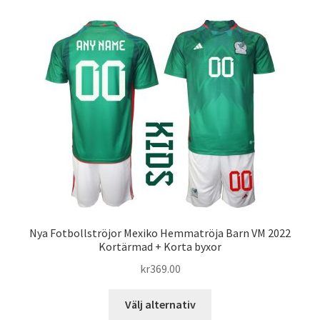
flera
varianter.
De
olika
alternativen
kan
väljas
på
produktsidan
Nya Fotbollströjor Mexiko Hemmatröja Barn VM 2022
Kortärmad + Korta byxor
kr
369.00
Den
Välj alternativ
här