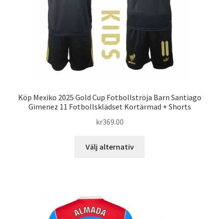
på
produktsidan
Köp Mexiko 2025 Gold Cup Fotbollströja Barn Santiago
Gimenez 11 Fotbollsklädset Kortärmad + Shorts
kr
369.00
Den
Välj alternativ
här
produkten
har
flera
varianter.
De