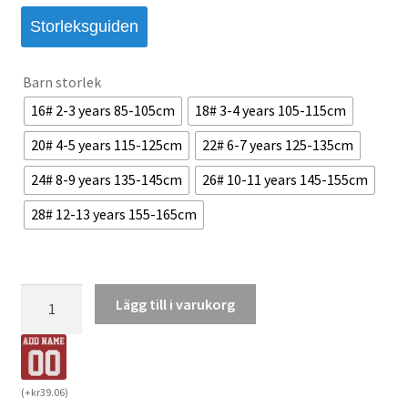
Storleksguiden
Barn storlek
16# 2-3 years 85-105cm
18# 3-4 years 105-115cm
20# 4-5 years 115-125cm
22# 6-7 years 125-135cm
24# 8-9 years 135-145cm
26# 10-11 years 145-155cm
28# 12-13 years 155-165cm
Italien
Lägg till i varukorg
Bortaställ
VM
2026
Barn
(
+
kr
39.06
)
Sandro