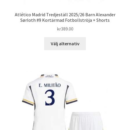
Atlético Madrid Tredjeställ 2025/26 Barn Alexander
Sørloth #9 Kortärmad Fotbollströja + Shorts
kr
389.00
Den
Välj alternativ
här
produkten
har
flera
varianter.
De
olika
alternativen
kan
väljas
på
produktsidan