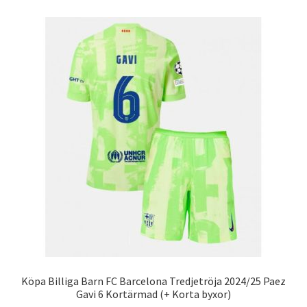
flera
varianter.
De
olika
alternativen
kan
väljas
på
produktsidan
Köpa Billiga Barn FC Barcelona Tredjetröja 2024/25 Paez
Gavi 6 Kortärmad (+ Korta byxor)