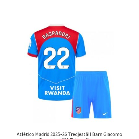
produkten
har
flera
varianter.
De
olika
alternativen
kan
väljas
på
produktsidan
Atlético Madrid 2025-26 Tredjeställ Barn Giacomo