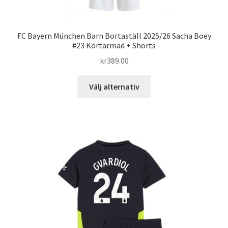
FC Bayern München Barn Bortaställ 2025/26 Sacha Boey
#23 Kortärmad + Shorts
kr
389.00
Den
Välj alternativ
här
produkten
har
flera
varianter.
De
olika
alternativen
kan
väljas
på