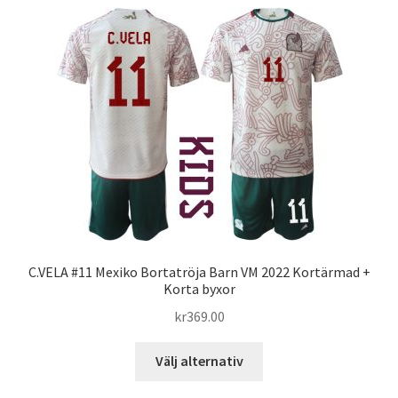
flera
varianter.
De
olika
alternativen
kan
väljas
på
produktsidan
C.VELA #11 Mexiko Bortatröja Barn VM 2022 Kortärmad +
Korta byxor
kr
369.00
Den
Välj alternativ
här
produkten