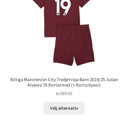
alternativen
kan
väljas
på
produktsidan
Billiga Manchester City Tredjetröja Barn 2024/25 Julian
Alvarez 19 Kortärmad (+ Korta byxor)
kr
369.00
Den
Välj alternativ
här
produkten
har