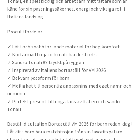
Tonali, en spelskicklig och arbetsam mittfältare som är
känd för sin passningssäkerhet, energi och viktiga roll i
Italiens landslag.
Produktfördelar
✓ Lätt och snabbtorkande material för hög komfort
✓ Kortärmad tröja och matchande shorts
✓ Sandro Tonali #8 tryckt på ryggen
✓ Inspirerad av Italiens bortaställ för VM 2026
✓ Bekväm passform för barn
✓ Möjlighet till personlig anpassning med eget namn och
nummer
✓ Perfekt present till unga fans av Italien och Sandro
Tonali
Beställ ditt Italien Bortaställ VM 2026 för barn redan idag!
Låt ditt barn bära matchtröjan från sin favoritspelare
eller skapa ett personligt ställ med eget namn och