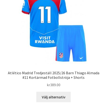
olika
alternativen
kan
väljas
på
produktsidan
Atlético Madrid Tredjeställ 2025/26 Barn Thiago Almada
#11 Kortärmad Fotbollströja + Shorts
kr
389.00
Den
Välj alternativ
här
produkten