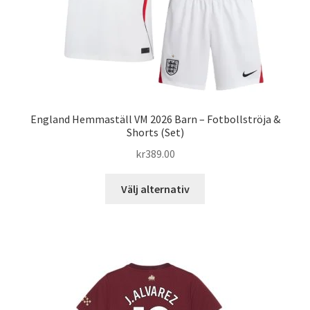
produktsidan
England Hemmaställ VM 2026 Barn – Fotbollströja &
Shorts (Set)
kr
389.00
Den
Välj alternativ
här
produkten
har
flera
varianter.
De
olika