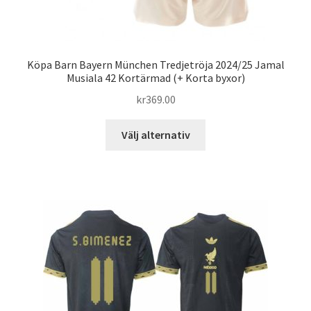
Köpa Barn Bayern München Tredjetröja 2024/25 Jamal
Musiala 42 Kortärmad (+ Korta byxor)
kr
369.00
Den
Välj alternativ
här
produkten
har
flera
varianter.
De
olika
alternativen
kan
väljas