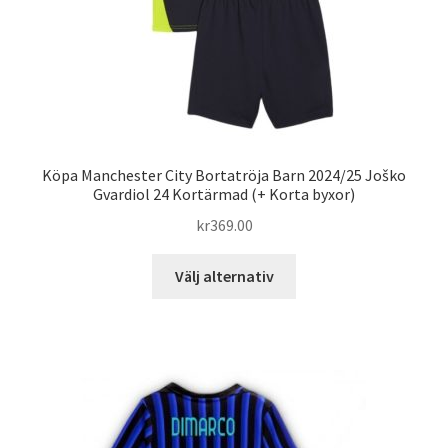
produktsidan
Köpa Manchester City Bortatröja Barn 2024/25 Joško
Gvardiol 24 Kortärmad (+ Korta byxor)
kr
369.00
Den
Välj alternativ
här
produkten
har
flera
varianter.
De
olika