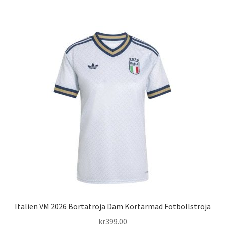
har
flera
varianter.
De
olika
alternativen
kan
väljas
på
produktsidan
Italien VM 2026 Bortatröja Dam Kortärmad Fotbollströja
kr
399.00