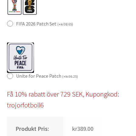
FIFA 2026 Patch Set
(
+
kr
38.65
)
Unite for Peace Patch
(
+
kr
36.25
)
Få 10% rabatt över 729 SEK, Kupongkod:
trojorfotboll6
Produkt Pris:
kr389.00