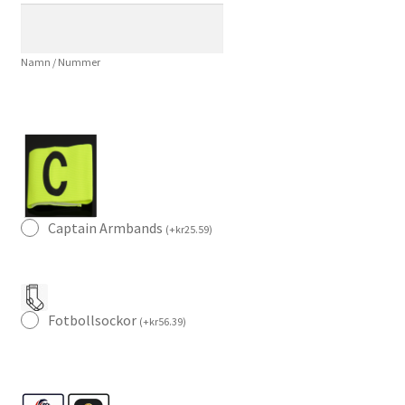
Tonali
8
Namn / Nummer
Tröja
och
Shorts
mängd
Captain Armbands
(
+
kr
25.59
)
Fotbollsockor
(
+
kr
56.39
)