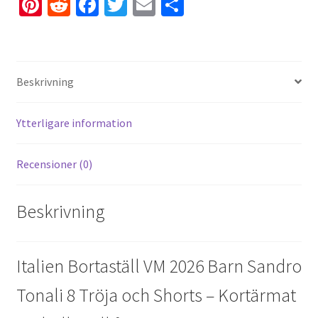
Pi
R
Fa
T
E
D
nt
e
ce
wi
m
el
er
d
b
tt
ai
a
es
di
o
er
l
Beskrivning
t
t
o
k
Ytterligare information
Recensioner (0)
Beskrivning
Italien Bortaställ VM 2026 Barn Sandro
Tonali 8 Tröja och Shorts – Kortärmat