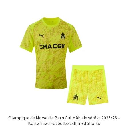
har
flera
varianter.
De
olika
alternativen
kan
väljas
på
produktsidan
Olympique de Marseille Barn Gul Målvaktsdräkt 2025/26 –
Kortärmad Fotbollsställ med Shorts