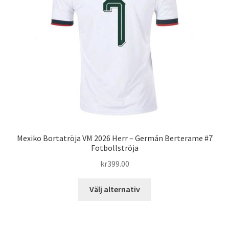
alternativen
kan
väljas
på
produktsidan
Mexiko Bortatröja VM 2026 Herr – Germán Berterame #7
Fotbollströja
kr
399.00
Den
Välj alternativ
här
produkten
har