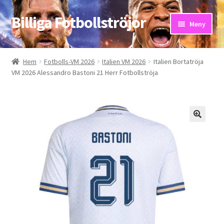
Billiga Fotbollströjor
Hoppa
Hoppa
Meny
till
till
navigering
innehåll
Hem
Hem
Fotbolls-VM 2026
Italien VM 2026
Italien Bortatröja
VM 2026 Alessandro Bastoni 21 Herr Fotbollströja
Bloggar
Butik
Kassa
Kontakta oss
Mitt konto
Storleksguiden