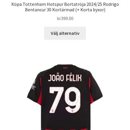
Köpa Tottenham Hotspur Bortatröja 2024/25 Rodrigo
Bentancur 30 Kortärmad (+ Korta byxor)
kr
399.00
Den
Välj alternativ
här
produkten
har
flera
varianter.
De
olika
alternativen
kan
väljas
på
produktsidan