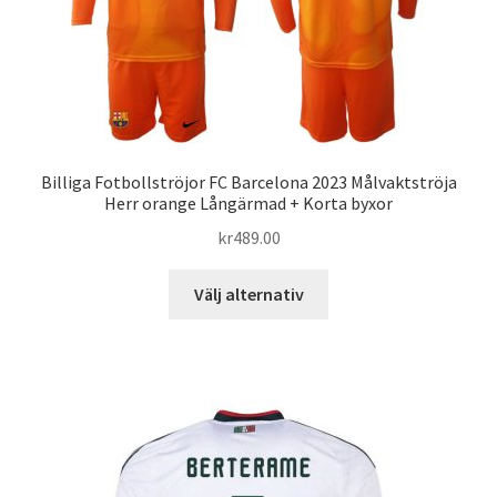
väljas
på
produktsidan
Billiga Fotbollströjor FC Barcelona 2023 Målvaktströja
Herr orange Långärmad + Korta byxor
kr
489.00
Den
Välj alternativ
här
produkten
har
flera
varianter.
De
olika