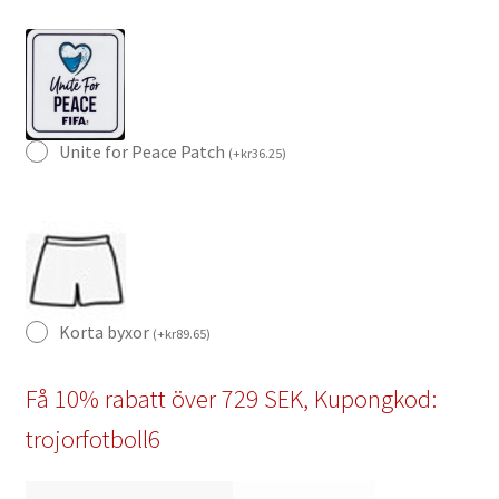
Unite for Peace Patch
(
+
kr
36.25
)
Korta byxor
(
+
kr
89.65
)
Få 10% rabatt över 729 SEK, Kupongkod:
trojorfotboll6