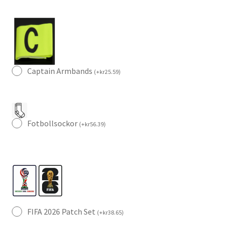
Captain Armbands
(
+
kr
25.59
)
Fotbollsockor
(
+
kr
56.39
)
FIFA 2026 Patch Set
(
+
kr
38.65
)