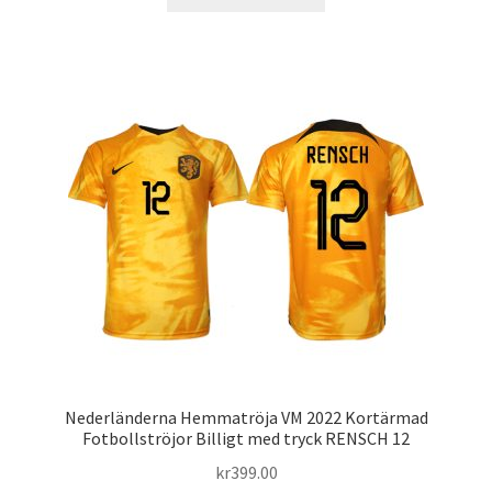
här
produkten
har
flera
varianter.
De
olika
alternativen
kan
väljas
på
produktsidan
Nederländerna Hemmatröja VM 2022 Kortärmad
Fotbollströjor Billigt med tryck RENSCH 12
kr
399.00