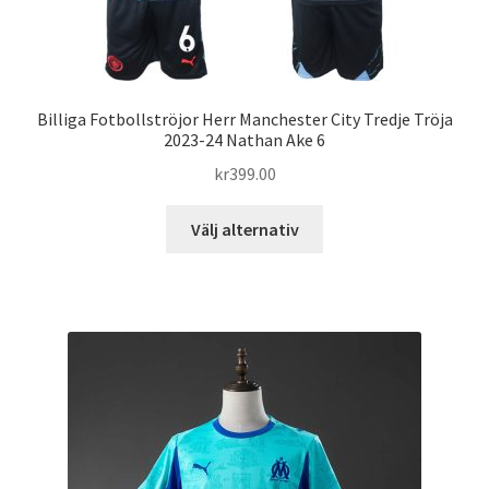
produktsidan
Billiga Fotbollströjor Herr Manchester City Tredje Tröja
2023-24 Nathan Ake 6
kr
399.00
Den
Välj alternativ
här
produkten
har
flera
varianter.
De
olika
alternativen
kan