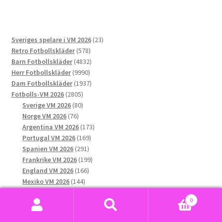
flera
varianter.
De
23
Sveriges spelare i VM 2026
23
olika
578
produkter
Retro Fotbollskläder
578
alternativen
produkter
4832
Barn Fotbollskläder
4832
kan
9990
produkter
Herr Fotbollskläder
9990
väljas
produkter
1937
Dam Fotbollskläder
1937
på
2805
produkter
Fotbolls-VM 2026
2805
produktsidan
produkter
80
Sverige VM 2026
80
76
produkter
Norge VM 2026
76
produkter
173
Argentina VM 2026
173
169
produkter
Portugal VM 2026
169
291
produkter
Spanien VM 2026
291
produkter
199
Frankrike VM 2026
199
166
produkter
England VM 2026
166
144
produkter
Mexiko VM 2026
144
132
produkter
USA VM 2026
132
0
produkter
189
Brasilien VM 2026
189
Sök
Sök
produkter
158
Tyskland VM 2026
158