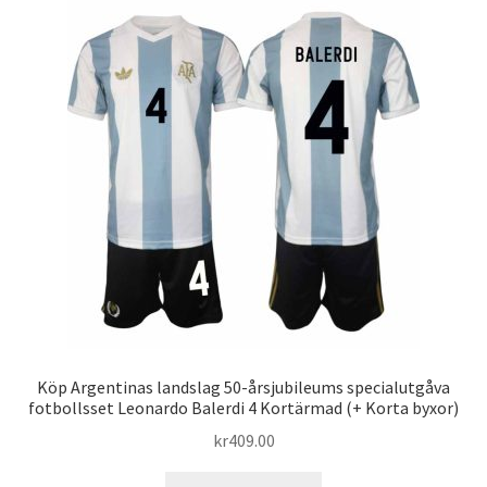
varianter.
De
olika
alternativen
kan
väljas
på
produktsidan
Köp Argentinas landslag 50-årsjubileums specialutgåva
fotbollsset Leonardo Balerdi 4 Kortärmad (+ Korta byxor)
kr
409.00
Den