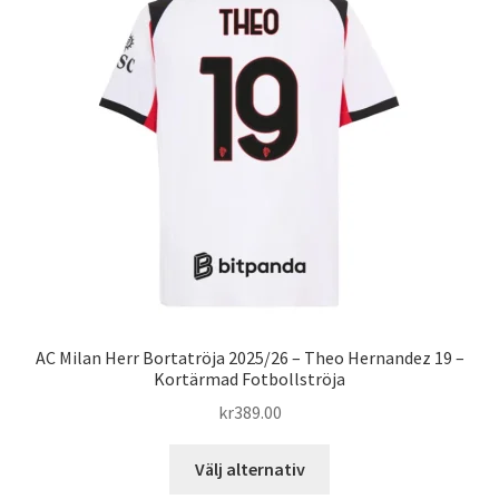
De
olika
alternativen
kan
väljas
på
produktsidan
AC Milan Herr Bortatröja 2025/26 – Theo Hernandez 19 –
Kortärmad Fotbollströja
kr
389.00
Den
Välj alternativ
här