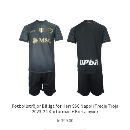
produkten
har
flera
varianter.
De
olika
alternativen
kan
väljas
på
produktsidan
Fotbollströjor Billigt för Herr SSC Napoli Tredje Tröja
2023-24 Kortärmad + Korta byxor
kr
399.00