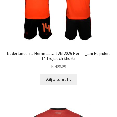
på
produktsidan
Nederländerna Hemmaställ VM 2026 Herr Tijjani Reijnders
14 Tröja och Shorts
kr
409.00
Den
Välj alternativ
här
produkten
har
flera
varianter.
De