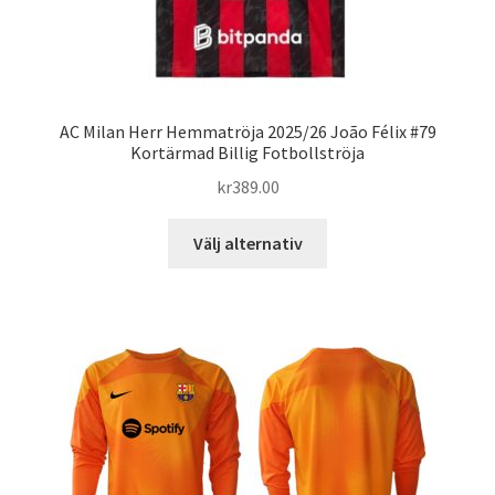
AC Milan Herr Hemmatröja 2025/26 João Félix #79
Kortärmad Billig Fotbollströja
kr
389.00
Den
Välj alternativ
här
produkten
har
flera
varianter.
De
olika
alternativen
kan