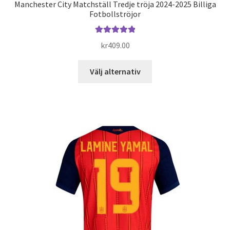
Manchester City Matchställ Tredje tröja 2024-2025 Billiga
Fotbollströjor
Betygsatt
kr
409.00
5.00
av 5
Den
Välj alternativ
här
produkten
har
flera
varianter.
De
olika
alternativen
kan
väljas
på
produktsidan