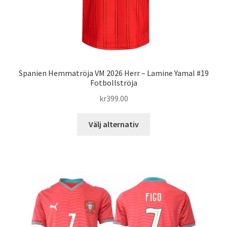
Spanien Hemmatröja VM 2026 Herr – Lamine Yamal #19
Fotbollströja
kr
399.00
Den
Välj alternativ
här
produkten
har
flera
varianter.
De
olika
alternativen