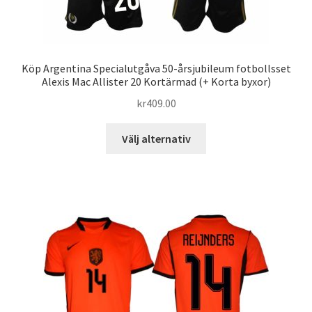
Köp Argentina Specialutgåva 50-årsjubileum fotbollsset
Alexis Mac Allister 20 Kortärmad (+ Korta byxor)
kr
409.00
Den
Välj alternativ
här
produkten
har
flera
varianter.
De
olika
alternativen
kan
väljas