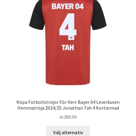
olika
alternativen
kan
väljas
på
produktsidan
Köpa Fotbollströjor För Herr Bayer 04 Leverkusen
Hemmatröja 2024/25 Jonathan Tah 4 Kortärmad
kr
389.00
Den
Välj alternativ