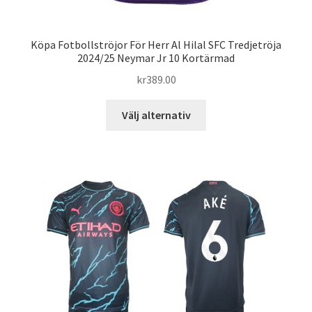
Köpa Fotbollströjor För Herr Al Hilal SFC Tredjetröja
2024/25 Neymar Jr 10 Kortärmad
kr
389.00
Den
Välj alternativ
här
produkten
har
flera
varianter.
De
olika
alternativen
kan
väljas
på