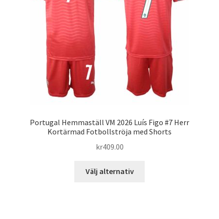
kan
väljas
på
produktsidan
Portugal Hemmaställ VM 2026 Luís Figo #7 Herr
Kortärmad Fotbollströja med Shorts
kr
409.00
Den
Välj alternativ
här
produkten
har
flera