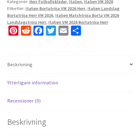
Kategorier:
Herr Fotbollskläder
,
Italien
,
Italien VM 2026
Etiketter:
Italien Bortatröja VM 2026 Herr
,
Italien Landslag
Bortatröja Herr VM 2026
,
Italien Matchtröja Borta VM 2026
Landslagströja Herr
,
Italien VM 2026 Bortatröja Herr
Pi
R
Fa
T
E
D
nt
e
ce
wi
m
el
er
d
b
tt
ai
a
es
di
o
er
l
Beskrivning
t
t
o
k
Ytterligare information
Recensioner (0)
Beskrivning