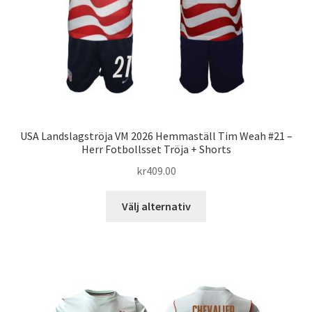
på
produktsidan
USA Landslagströja VM 2026 Hemmaställ Tim Weah #21 –
Herr Fotbollsset Tröja + Shorts
kr
409.00
Den
Välj alternativ
här
produkten
har
flera
varianter.
De