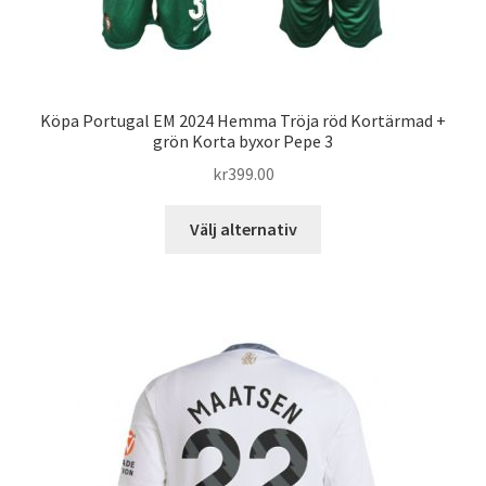
Köpa Portugal EM 2024 Hemma Tröja röd Kortärmad +
grön Korta byxor Pepe 3
kr
399.00
Den
Välj alternativ
här
produkten
har
flera
varianter.
De
olika
alternativen
kan