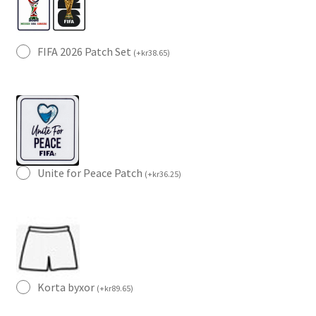
FIFA 2026 Patch Set
(
+
kr
38.65
)
Unite for Peace Patch
(
+
kr
36.25
)
Korta byxor
(
+
kr
89.65
)