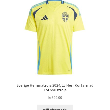
varianter.
De
olika
alternativen
kan
väljas
på
produktsidan
Sverige Hemmatröja 2024/25 Herr Kortärmad
Fotbollströja
kr
399.00
Den
Välj alternativ