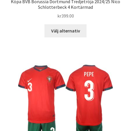
Köpa BVB Borussia Dortmund Tredjetröja 2024/25 Nico
Schlotterbeck 4 Kortärmad
kr
399.00
Den
Välj alternativ
här
produkten
har
flera
varianter.
De
olika
alternativen
kan
väljas
på
produktsidan