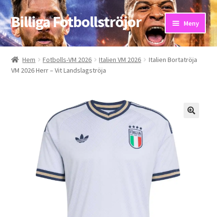
Billiga Fotbollströjor
Hoppa
Hoppa
Meny
till
till
navigering
innehåll
Hem
Hem
Fotbolls-VM 2026
Italien VM 2026
Italien Bortatröja
VM 2026 Herr – Vit Landslagströja
Bloggar
Butik
Kassa
Kontakta oss
Mitt konto
Storleksguiden