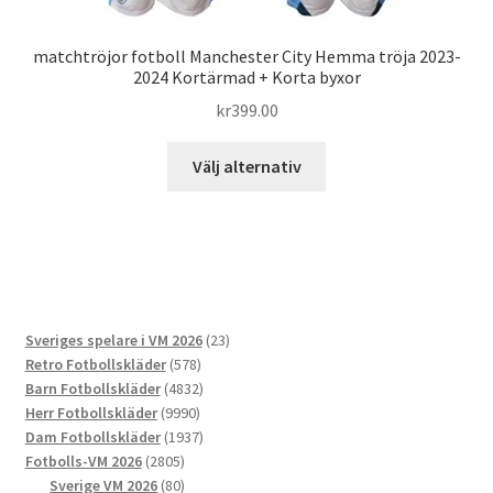
matchtröjor fotboll Manchester City Hemma tröja 2023-
2024 Kortärmad + Korta byxor
kr
399.00
Den
Välj alternativ
här
produkten
har
flera
varianter.
De
23
Sveriges spelare i VM 2026
23
olika
578
produkter
Retro Fotbollskläder
578
alternativen
produkter
4832
Barn Fotbollskläder
4832
kan
9990
produkter
Herr Fotbollskläder
9990
väljas
produkter
1937
Dam Fotbollskläder
1937
på
2805
produkter
Fotbolls-VM 2026
2805
produktsidan
produkter
80
Sverige VM 2026
80