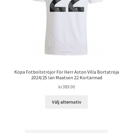
väljas
på
produktsidan
Köpa Fotbollströjor För Herr Aston Villa Bortatröja
2024/25 Ian Maatsen 22 Kortärmad
kr
389.00
Den
Välj alternativ
här
produkten
har
flera