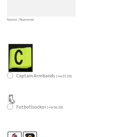
Vit
Landslagströja
Namn / Nummer
mängd
Captain Armbands
(
+
kr
25.59
)
Fotbollsockor
(
+
kr
56.39
)