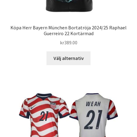
Köpa Herr Bayern München Bortatröja 2024/25 Raphael
Guerreiro 22 Kortärmad
kr
389.00
Den
Välj alternativ
här
produkten
har
flera
varianter.
De
olika
alternativen
kan
väljas