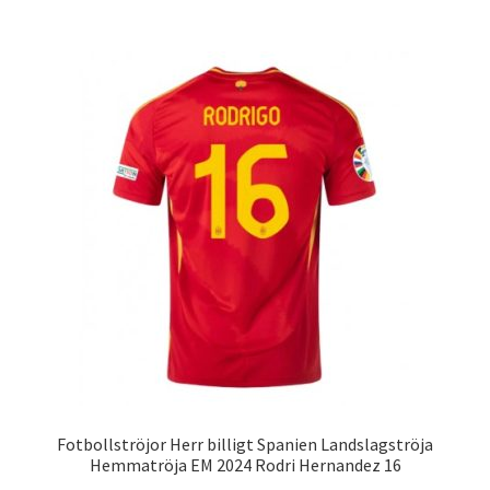
har
flera
varianter.
De
olika
alternativen
kan
väljas
på
produktsidan
Fotbollströjor Herr billigt Spanien Landslagströja
Hemmatröja EM 2024 Rodri Hernandez 16