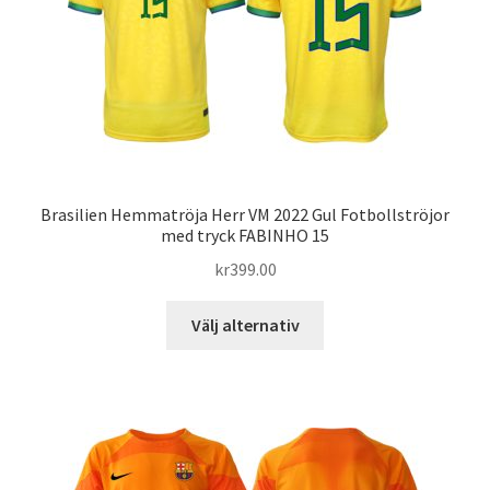
kan
väljas
på
produktsidan
Brasilien Hemmatröja Herr VM 2022 Gul Fotbollströjor
med tryck FABINHO 15
kr
399.00
Den
Välj alternativ
här
produkten
har
flera
varianter.
De