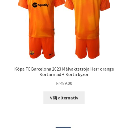
olika
alternativen
kan
väljas
på
produktsidan
Köpa FC Barcelona 2023 Målvaktströja Herr orange
Kortärmad + Korta byxor
kr
489.00
Den
Välj alternativ
här
produkten
har
flera