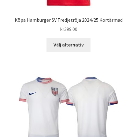
Köpa Hamburger SV Tredjetröja 2024/25 Kortärmad
kr
399.00
Den
Välj alternativ
här
produkten
har
flera
varianter.
De
olika
alternativen
kan
väljas
på
produktsidan