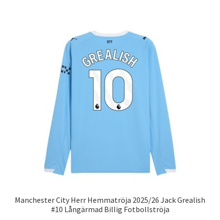
har
flera
varianter.
De
olika
alternativen
kan
väljas
på
produktsidan
Manchester City Herr Hemmatröja 2025/26 Jack Grealish
#10 Långärmad Billig Fotbollströja