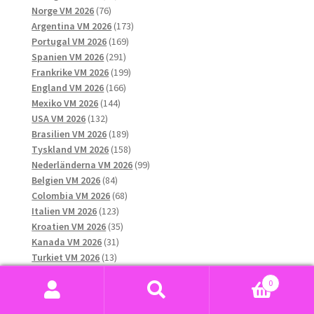
76
produkter
Norge VM 2026
76
produkter
173
Argentina VM 2026
173
169
produkter
Portugal VM 2026
169
291
produkter
Spanien VM 2026
291
produkter
199
Frankrike VM 2026
199
166
produkter
England VM 2026
166
144
produkter
Mexiko VM 2026
144
132
produkter
USA VM 2026
132
produkter
189
Brasilien VM 2026
189
produkter
158
Tyskland VM 2026
158
produkter
99
Nederländerna VM 2026
99
84
produkter
Belgien VM 2026
84
produkter
68
Colombia VM 2026
68
123
produkter
Italien VM 2026
123
produkter
35
Kroatien VM 2026
35
31
produkter
Kanada VM 2026
31
13
produkter
Turkiet VM 2026
13
produkter
46
Schweiz VM 2026
46
0
41
produkter
Senegal VM 2026
41
Sök
Sök
produkter
17
Skottland VM 2026
17