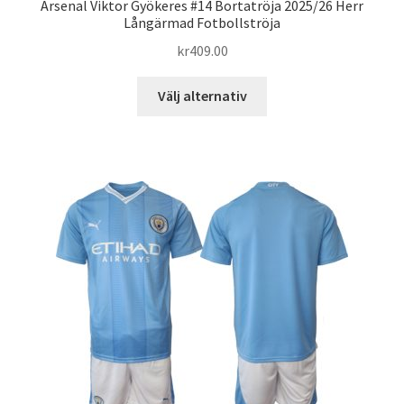
Arsenal Viktor Gyökeres #14 Bortatröja 2025/26 Herr
Långärmad Fotbollströja
kr
409.00
Den
Välj alternativ
här
produkten
har
flera
varianter.
De
olika
alternativen
kan
väljas
på
produktsidan