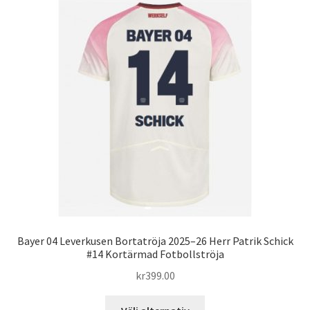
varianter.
De
olika
alternativen
kan
väljas
på
produktsidan
Bayer 04 Leverkusen Bortatröja 2025–26 Herr Patrik Schick
#14 Kortärmad Fotbollströja
kr
399.00
Den