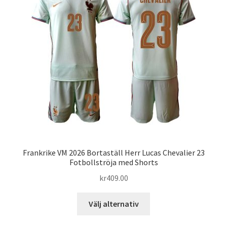
olika
alternativen
kan
väljas
på
produktsidan
Frankrike VM 2026 Bortaställ Herr Lucas Chevalier 23
Fotbollströja med Shorts
kr
409.00
Den
Välj alternativ
här
produkten