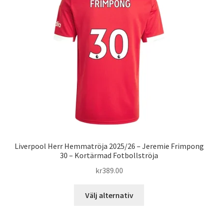
olika
alternativen
kan
väljas
på
produktsidan
Liverpool Herr Hemmatröja 2025/26 – Jeremie Frimpong
30 – Kortärmad Fotbollströja
kr
389.00
Den
Välj alternativ
här
produkten