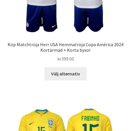
Köp Matchtröja Herr USA Hemmatröja Copa América 2024
Kortärmad + Korta byxor
kr
399.00
Den
Välj alternativ
här
produkten
har
flera
varianter.
De
olika
alternativen