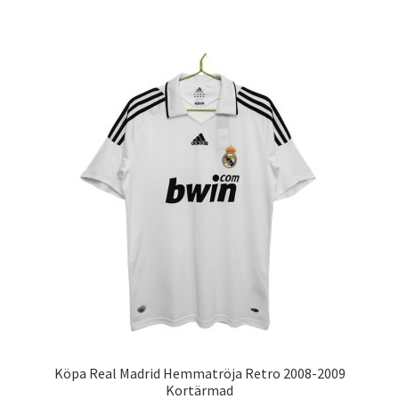
produkten
har
flera
varianter.
De
olika
alternativen
kan
väljas
på
produktsidan
Köpa Real Madrid Hemmatröja Retro 2008-2009
Kortärmad