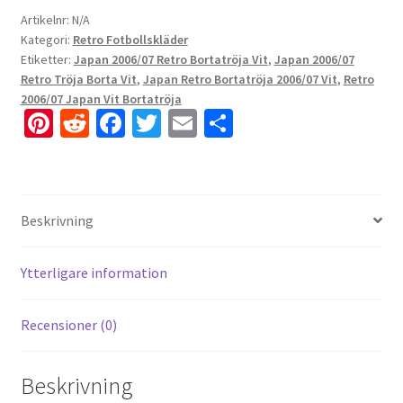
Artikelnr:
N/A
Kategori:
Retro Fotbollskläder
Etiketter:
Japan 2006/07 Retro Bortatröja Vit
,
Japan 2006/07
Retro Tröja Borta Vit
,
Japan Retro Bortatröja 2006/07 Vit
,
Retro
2006/07 Japan Vit Bortatröja
Pi
R
Fa
T
E
D
nt
e
ce
wi
m
el
er
d
b
tt
ai
a
es
di
o
er
l
Beskrivning
t
t
o
k
Ytterligare information
Recensioner (0)
Beskrivning