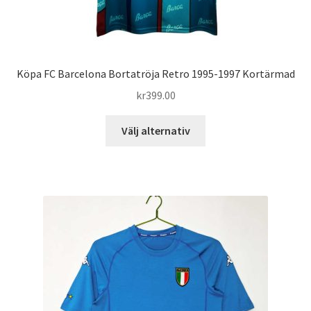
Köpa FC Barcelona Bortatröja Retro 1995-1997 Kortärmad
kr
399.00
Den
Välj alternativ
här
produkten
har
flera
varianter.
De
olika
alternativen
kan
väljas