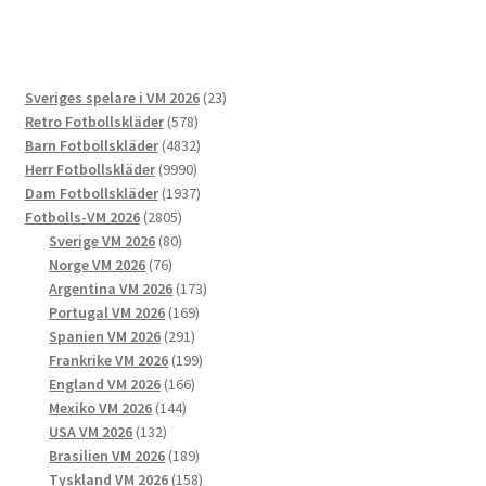
flera
varianter.
De
23
Sveriges spelare i VM 2026
23
olika
578
produkter
Retro Fotbollskläder
578
alternativen
produkter
4832
Barn Fotbollskläder
4832
kan
9990
produkter
Herr Fotbollskläder
9990
väljas
produkter
1937
Dam Fotbollskläder
1937
på
2805
produkter
Fotbolls-VM 2026
2805
produktsidan
produkter
80
Sverige VM 2026
80
76
produkter
Norge VM 2026
76
produkter
173
Argentina VM 2026
173
169
produkter
Portugal VM 2026
169
291
produkter
Spanien VM 2026
291
produkter
199
Frankrike VM 2026
199
166
produkter
England VM 2026
166
144
produkter
Mexiko VM 2026
144
132
produkter
USA VM 2026
132
produkter
189
Brasilien VM 2026
189
produkter
158
Tyskland VM 2026
158