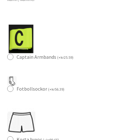
mängd
Captain Armbands
(
+
kr
25.59
)
Fotbollsockor
(
+
kr
56.39
)
Korta byxor
(
+
kr
89.65
)