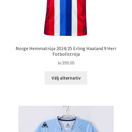
Norge Hemmatröja 2024/25 Erling Haaland 9 Herr
Fotbollströja
kr
399.00
Den
Välj alternativ
här
produkten
har
flera
varianter.
De
olika