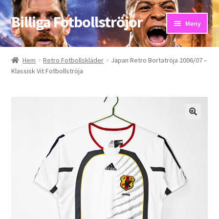
Billiga Fotbollströjor
Hoppa
Hoppa
Meny
till
till
navigering
innehåll
Hem
Hem
Retro Fotbollskläder
Japan Retro Bortatröja 2006/07 –
Klassisk Vit Fotbollströja
Bloggar
Butik
Kassa
Kontakta oss
Mitt konto
Storleksguiden