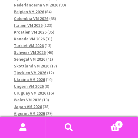
produkter
99
Nederländerna VM 2026
99
84
produkter
Belgien VM 2026
84
produkter
68
Colombia VM 2026
68
123
produkter
Italien VM 2026
123
produkter
35
Kroatien VM 2026
35
31
produkter
Kanada VM 2026
31
13
produkter
Turkiet VM 2026
13
produkter
46
Schweiz VM 2026
46
41
produkter
Senegal VM 2026
41
produkter
17
Skottland VM 2026
17
12
produkter
Tjeckien VM 2026
12
10
produkter
Ukraina VM 2026
10
8
produkter
Ungern VM 2026
8
produkter
16
Uruguay VM 2026
16
13
produkter
Wales VM 2026
13
produkter
38
Japan VM 2026
38
produkter
29
Algeriet VM 2026
29
13
produkter
Chile VM 2026
13
0
produkter
10
Grekland VM 2026
10
Sök
Sök
13
produkter
Qatar VM 2026
13