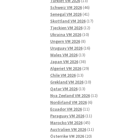
13
produkter
Turkiet VM 2026
13
produkter
46
Schweiz VM 2026
46
41
produkter
Senegal VM 2026
41
produkter
17
Skottland VM 2026
17
12
produkter
Tjeckien VM 2026
12
10
produkter
Ukraina VM 2026
10
8
produkter
Ungern VM 2026
8
produkter
16
Uruguay VM 2026
16
13
produkter
Wales VM 2026
13
produkter
38
Japan VM 2026
38
produkter
29
Algeriet VM 2026
29
13
produkter
Chile VM 2026
13
produkter
10
Grekland VM 2026
10
13
produkter
Qatar VM 2026
13
produkter
12
Nya Zeeland VM 2026
12
6
produkter
Nordirland VM 2026
6
11
produkter
Ecuador VM 2026
11
produkter
11
Paraguay VM 2026
11
45
produkter
Marocko VM 2026
45
produkter
11
Australien VM 2026
11
20
produkter
Österrike VM 2026
20