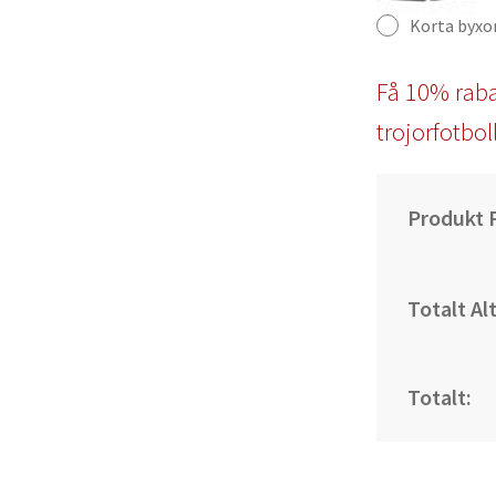
Korta byxo
Få 10% raba
trojorfotbol
Produkt P
Totalt Al
Totalt: