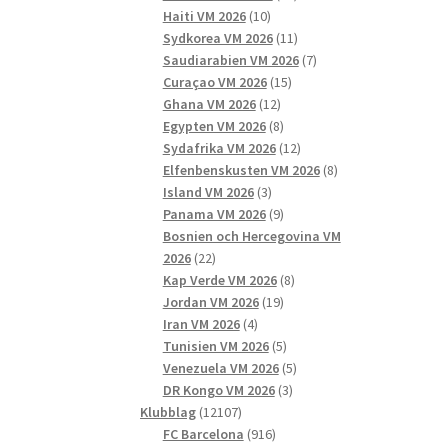
10
produkter
Haiti VM 2026
10
produkter
11
Sydkorea VM 2026
11
produkter
7
Saudiarabien VM 2026
7
15
produkter
Curaçao VM 2026
15
12
produkter
Ghana VM 2026
12
produkter
8
Egypten VM 2026
8
produkter
12
Sydafrika VM 2026
12
produkter
8
Elfenbenskusten VM 2026
8
3
produkter
Island VM 2026
3
produkter
9
Panama VM 2026
9
produkter
Bosnien och Hercegovina VM
22
2026
22
produkter
8
Kap Verde VM 2026
8
19
produkter
Jordan VM 2026
19
4
produkter
Iran VM 2026
4
produkter
5
Tunisien VM 2026
5
produkter
5
Venezuela VM 2026
5
3
produkter
DR Kongo VM 2026
3
12107
produkter
Klubblag
12107
produkter
916
FC Barcelona
916