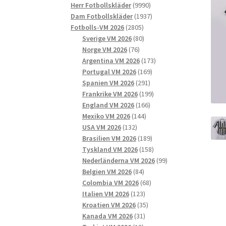
9990
produkter
Herr Fotbollskläder
9990
produkter
1937
Dam Fotbollskläder
1937
2805
produkter
Fotbolls-VM 2026
2805
produkter
80
Sverige VM 2026
80
76
produkter
Norge VM 2026
76
produkter
173
Argentina VM 2026
173
169
produkter
Portugal VM 2026
169
291
produkter
Spanien VM 2026
291
produkter
199
Frankrike VM 2026
199
166
produkter
England VM 2026
166
144
produkter
Mexiko VM 2026
144
132
produkter
USA VM 2026
132
produkter
189
Brasilien VM 2026
189
produkter
158
Tyskland VM 2026
158
produkter
99
Nederländerna VM 2026
99
84
produkter
Belgien VM 2026
84
produkter
68
Colombia VM 2026
68
123
produkter
Italien VM 2026
123
produkter
35
Kroatien VM 2026
35
31
produkter
Kanada VM 2026
31