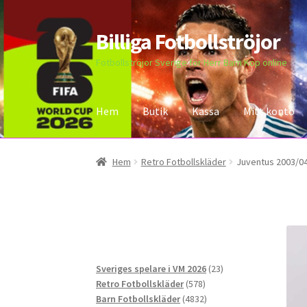
Billiga Fotbollströjor
Hoppa
Hoppa
till
till
Fotbollströjor Sverige för Herr Barn Köp online
navigering
innehåll
Hem
Butik
Kassa
Mitt konto
Hem
Bloggar
Butik
Kassa
Kontakta oss
Mitt 
Hem
Retro Fotbollskläder
Juventus 2003/04
23
Sveriges spelare i VM 2026
23
578
produkter
Retro Fotbollskläder
578
produkter
4832
Barn Fotbollskläder
4832