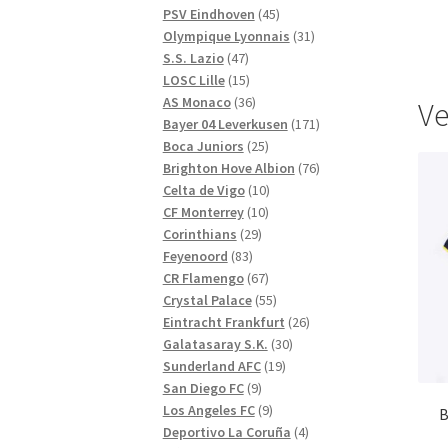
produkter
45
PSV Eindhoven
45
produkter
31
Olympique Lyonnais
31
47
produkter
S.S. Lazio
47
produkter
15
LOSC Lille
15
produkter
36
AS Monaco
36
Ve
produkter
171
Bayer 04 Leverkusen
171
25
produkter
Boca Juniors
25
produkter
76
Brighton Hove Albion
76
10
produkter
Celta de Vigo
10
10
produkter
CF Monterrey
10
29
produkter
Corinthians
29
83
produkter
Feyenoord
83
produkter
67
CR Flamengo
67
produkter
55
Crystal Palace
55
produkter
26
Eintracht Frankfurt
26
30
produkter
Galatasaray S.K.
30
19
produkter
Sunderland AFC
19
9
produkter
San Diego FC
9
produkter
9
Los Angeles FC
9
B
produkter
4
Deportivo La Coruña
4