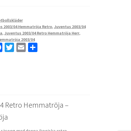
otbollskläder
s 2003/04 Hemmatröja Retro
,
Juventus 2003/04
ja
,
Juventus 2003/04 Retro Hemmatröja Herr
,
Hemmatröja 2003/04
Fa
T
E
D
ce
wi
m
el
b
tt
ai
a
o
er
l
o
k
04 Retro Hemmatröja –
öja
-säsong med denna ikoniska retro