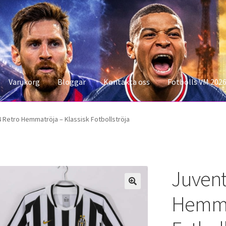
Varukorg
Bloggar
Kontakta oss
Fotbolls VM 202
konto
Storleksguiden
Varukorg
 Retro Hemmatröja – Klassisk Fotbollströja
Juvent
Hemmat