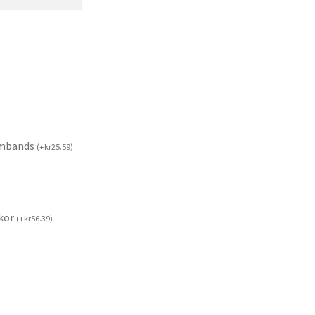
rmbands
(
+
kr
25.59
)
kor
(
+
kr
56.39
)