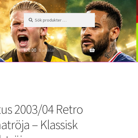
Sök
Sök
efter:
6
kr
0.00
0 artiklar
us 2003/04 Retro
röja – Klassisk