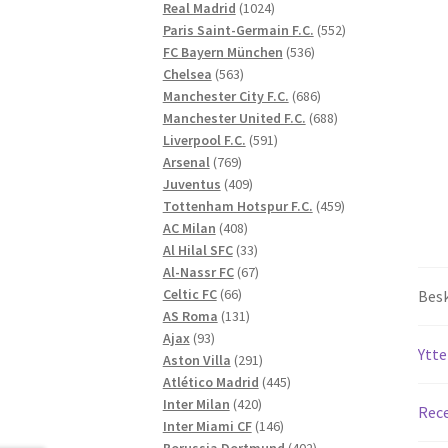
1024
produkter
Real Madrid
1024
produkter
552
Paris Saint-Germain F.C.
552
536
produkter
FC Bayern München
536
563
produkter
Chelsea
563
produkter
686
Manchester City F.C.
686
produkter
688
Manchester United F.C.
688
591
produkter
Liverpool F.C.
591
769
produkter
Arsenal
769
produkter
409
Juventus
409
produkter
459
Tottenham Hotspur F.C.
459
408
produkter
AC Milan
408
produkter
33
Al Hilal SFC
33
produkter
67
Al-Nassr FC
67
66
produkter
Celtic FC
66
Besk
produkter
131
AS Roma
131
93
produkter
Ajax
93
Ytte
produkter
291
Aston Villa
291
produkter
445
Atlético Madrid
445
420
produkter
Inter Milan
420
Rece
produkter
146
Inter Miami CF
146
produkter
402
Borussia Dortmund
402