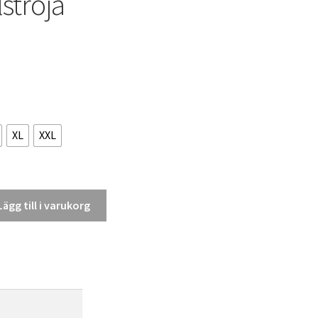
ströja
XL
XXL
Lägg till i varukorg