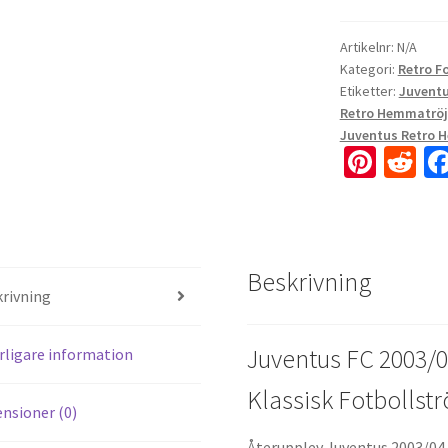
Artikelnr:
N/A
Kategori:
Retro F
Etiketter:
Juventu
Retro Hemmatrö
Juventus Retro 
Pi
R
nt
e
er
d
es
di
Beskrivning
t
t
rivning
Juventus FC 2003/
rligare information
Klassisk Fotbollstr
nsioner (0)
Återupplev Juventus 2003/04