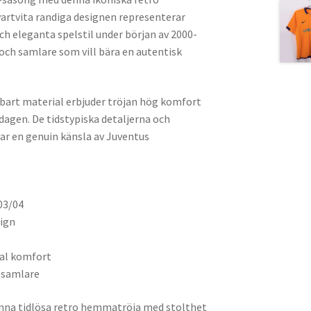
artvita randiga designen representerar
ch eleganta spelstil under början av 2000-
 och samlare som vill bära en autentisk
sbart material erbjuder tröjan hög komfort
dagen. De tidstypiska detaljerna och
r en genuin känsla av Juventus
03/04
sign
l
mal komfort
 samlare
enna tidlösa retro hemmatröja med stolthet