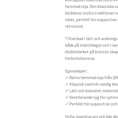
hemmatröja. Den klassiska sv
klubbens stolta traditioner o
talet, perfekt för supportrar
retrolook.
Tillverkad i lätt och andning
både på matchdagar och i var
klubbmärket på bröstet skapa
fotbollshistoria.
Egenskaper:
✓ Retro hemmatröja från 20
✓ Klassisk svartvit randig de
✓ Lätt och bekvämt materia
✓ Ventilerande tyg för opti
✓ Perfekt för supportrar och
Hylla Juventus arv och bär d