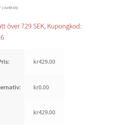
r
(
+
kr
89.65
)
tt över 729 SEK, Kupongkod:
l6
ris:
kr429.00
ternativ:
kr0.00
kr429.00