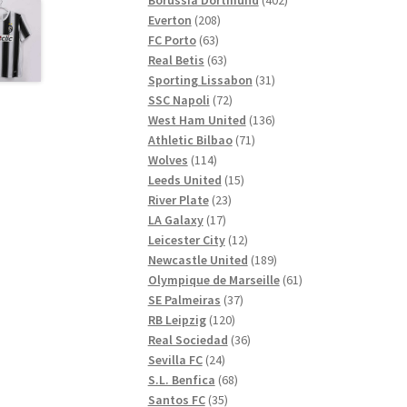
208
produkter
Everton
208
63
produkter
FC Porto
63
produkter
63
Real Betis
63
produkter
31
Sporting Lissabon
31
72
produkter
SSC Napoli
72
produkter
136
West Ham United
136
71
produkter
Athletic Bilbao
71
114
produkter
Wolves
114
produkter
15
Leeds United
15
23
produkter
River Plate
23
17
produkter
LA Galaxy
17
produkter
12
Leicester City
12
produkter
189
Newcastle United
189
produkter
61
Olympique de Marseille
61
37
produkter
SE Palmeiras
37
120
produkter
RB Leipzig
120
produkter
36
Real Sociedad
36
24
produkter
Sevilla FC
24
produkter
68
S.L. Benfica
68
35
produkter
Santos FC
35