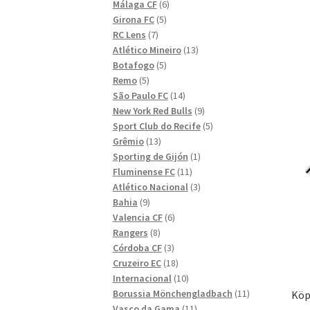
6
produkter
Málaga CF
6
5
produkter
Girona FC
5
7
produkter
RC Lens
7
produkter
13
Atlético Mineiro
13
5
produkter
Botafogo
5
5
produkter
Remo
5
produkter
14
São Paulo FC
14
produkter
9
New York Red Bulls
9
produkter
5
Sport Club do Recife
5
13
produkter
Grêmio
13
produkter
1
Sporting de Gijón
1
11
produkt
Fluminense FC
11
produkter
3
Atlético Nacional
3
9
produkter
Bahia
9
produkter
6
Valencia CF
6
8
produkter
Rangers
8
produkter
3
Córdoba CF
3
produkter
18
Cruzeiro EC
18
produkter
10
Internacional
10
produkter
11
Borussia Mönchengladbach
11
Köp
11
produkter
Vasco da Gama
11