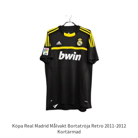
har
flera
varianter.
De
olika
alternativen
kan
väljas
på
produktsidan
Köpa Real Madrid Målvakt Bortatröja Retro 2011-2012
Kortärmad