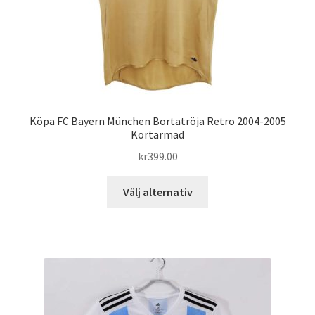
produktsidan
Köpa FC Bayern München Bortatröja Retro 2004-2005
Kortärmad
kr
399.00
Den
Välj alternativ
här
produkten
har
flera
varianter.
De
olika