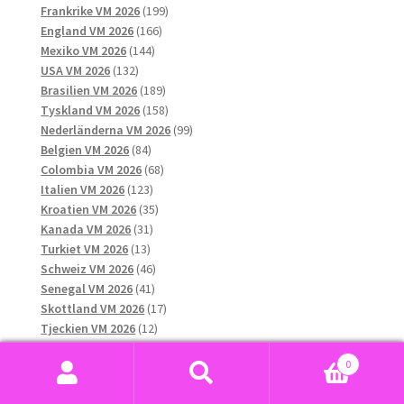
produkter
199
Frankrike VM 2026
199
166
produkter
England VM 2026
166
144
produkter
Mexiko VM 2026
144
132
produkter
USA VM 2026
132
produkter
189
Brasilien VM 2026
189
produkter
158
Tyskland VM 2026
158
produkter
99
Nederländerna VM 2026
99
84
produkter
Belgien VM 2026
84
produkter
68
Colombia VM 2026
68
123
produkter
Italien VM 2026
123
produkter
35
Kroatien VM 2026
35
31
produkter
Kanada VM 2026
31
13
produkter
Turkiet VM 2026
13
produkter
46
Schweiz VM 2026
46
41
produkter
Senegal VM 2026
41
produkter
17
Skottland VM 2026
17
12
produkter
Tjeckien VM 2026
12
10
produkter
Ukraina VM 2026
10
0
8
produkter
Ungern VM 2026
8
Sök
Sök
produkter
16
Uruguay VM 2026
16