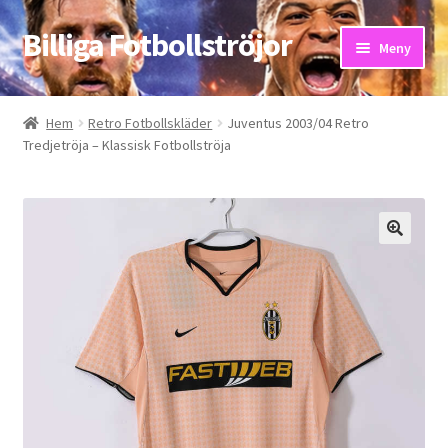
Billiga Fotbollströjor
Hoppa
Hoppa
Meny
till
till
navigering
innehåll
Hem
Hem
Retro Fotbollskläder
Juventus 2003/04 Retro
Tredjetröja – Klassisk Fotbollströja
Bloggar
Butik
Kassa
Kontakta oss
Mitt konto
Storleksguiden