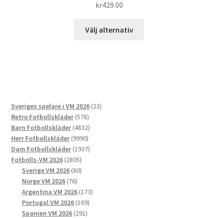
kr
429.00
Den
Välj alternativ
här
produkten
har
flera
varianter.
De
23
Sveriges spelare i VM 2026
23
olika
578
produkter
Retro Fotbollskläder
578
alternativen
produkter
4832
Barn Fotbollskläder
4832
kan
9990
produkter
Herr Fotbollskläder
9990
väljas
produkter
1937
Dam Fotbollskläder
1937
på
2805
produkter
Fotbolls-VM 2026
2805
produktsidan
produkter
80
Sverige VM 2026
80
76
produkter
Norge VM 2026
76
produkter
173
Argentina VM 2026
173
169
produkter
Portugal VM 2026
169
291
produkter
Spanien VM 2026
291