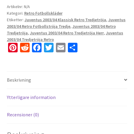
Artikelnr:
N/A
Kategori:
Retro Fotbollskläder
Etiketter:
Juventus 2003/04 Klassisk Retro Tredjetröja
,
Juventus
2003/04 Retro Fotbollströja Tredje
,
Juventus 2003/04 Retro
Tredjetröja
,
Juventus 2003/04 Retro Tredjetröja Herr
,
Juventus
2003/04 Tredjetröja Retro
Pi
R
Fa
T
E
D
nt
e
ce
wi
m
el
er
d
b
tt
ai
a
es
di
o
er
l
Beskrivning
t
t
o
k
Ytterligare information
Recensioner (0)