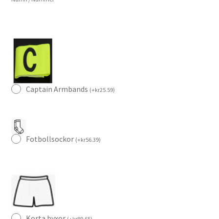
Captain Armbands
(
+
kr
25.59
)
Fotbollsockor
(
+
kr
56.39
)
Korta byxor
(
+
kr
89.65
)