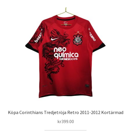
flera
varianter.
De
olika
alternativen
kan
väljas
på
produktsidan
Köpa Corinthians Tredjetröja Retro 2011-2012 Kortärmad
kr
399.00