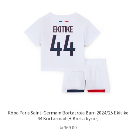
flera
varianter.
De
olika
alternativen
kan
väljas
på
produktsidan
Köpa Paris Saint-Germain Bortatröja Barn 2024/25 Ekitike
44 Kortärmad (+ Korta byxor)
kr
369.00