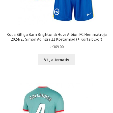
Köpa Billiga Barn Brighton & Hove Albion FC Hemmatröja
2024/25 Simon Adingra 11 Kortärmad (+ Korta byxor)
kr
369.00
Den
Välj alternativ
här
produkten
har
flera
varianter.
De
olika
alternativen