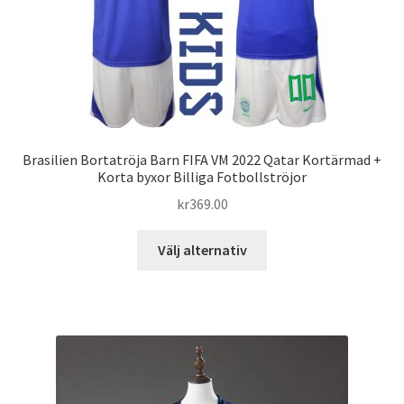
väljas
på
produktsidan
Brasilien Bortatröja Barn FIFA VM 2022 Qatar Kortärmad +
Korta byxor Billiga Fotbollströjor
kr
369.00
Den
Välj alternativ
här
produkten
har
flera
varianter.
De
olika