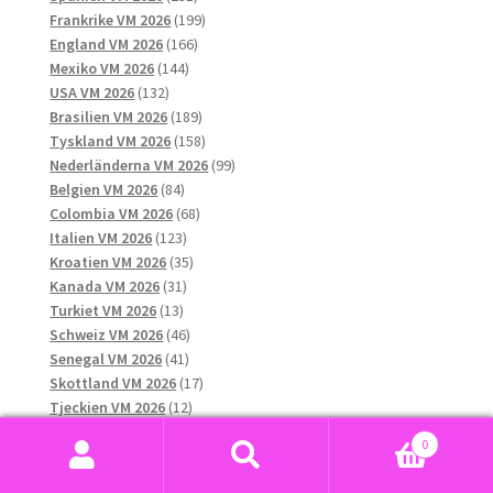
produkter
199
Frankrike VM 2026
199
166
produkter
England VM 2026
166
144
produkter
Mexiko VM 2026
144
132
produkter
USA VM 2026
132
produkter
189
Brasilien VM 2026
189
produkter
158
Tyskland VM 2026
158
produkter
99
Nederländerna VM 2026
99
84
produkter
Belgien VM 2026
84
produkter
68
Colombia VM 2026
68
123
produkter
Italien VM 2026
123
produkter
35
Kroatien VM 2026
35
31
produkter
Kanada VM 2026
31
13
produkter
Turkiet VM 2026
13
produkter
46
Schweiz VM 2026
46
41
produkter
Senegal VM 2026
41
produkter
17
Skottland VM 2026
17
12
produkter
Tjeckien VM 2026
12
10
produkter
Ukraina VM 2026
10
0
8
produkter
Ungern VM 2026
8
Sök
Sök
produkter
16
Uruguay VM 2026
16