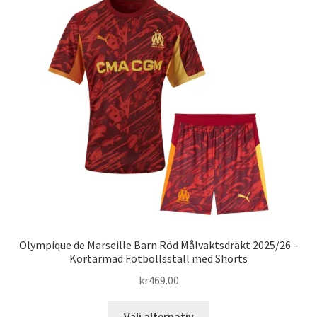
varianter.
De
olika
alternativen
kan
väljas
på
produktsidan
Olympique de Marseille Barn Röd Målvaktsdräkt 2025/26 –
Kortärmad Fotbollsställ med Shorts
kr
469.00
Den
Välj alternativ