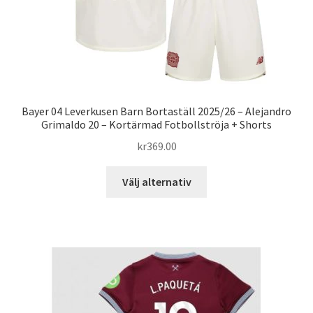
Bayer 04 Leverkusen Barn Bortaställ 2025/26 – Alejandro
Grimaldo 20 – Kortärmad Fotbollströja + Shorts
kr
369.00
Den
Välj alternativ
här
produkten
har
flera
varianter.
De
olika