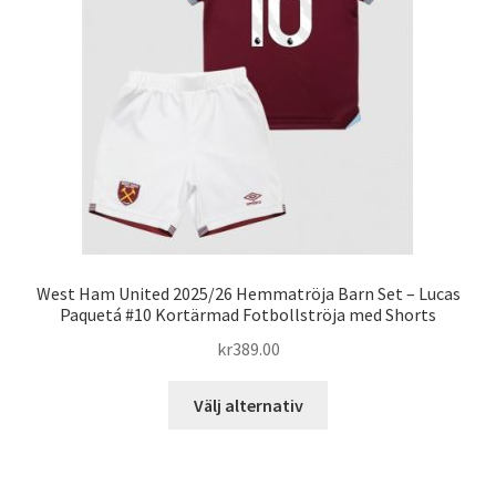
alternativen
kan
väljas
på
produktsidan
West Ham United 2025/26 Hemmatröja Barn Set – Lucas
Paquetá #10 Kortärmad Fotbollströja med Shorts
kr
389.00
Den
Välj alternativ
här
produkten
har