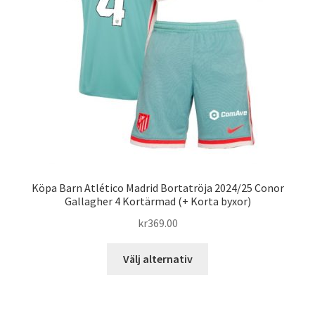
kan
väljas
på
produktsidan
Köpa Barn Atlético Madrid Bortatröja 2024/25 Conor
Gallagher 4 Kortärmad (+ Korta byxor)
kr
369.00
Den
Välj alternativ
här
produkten
har