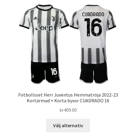
flera
varianter.
De
olika
alternativen
kan
väljas
på
produktsidan
Fotbollsset Herr Juventus Hemmatröja 2022-23
Kortärmad + Korta byxor CUADRADO 16
kr
409.00
Den
Välj alternativ
här