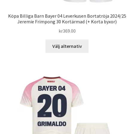
Köpa Billiga Barn Bayer 04 Leverkusen Bortatröja 2024/25
Jeremie Frimpong 30 Kortärmad (+ Korta byxor)
kr
369.00
Den
Välj alternativ
här
produkten
har
flera
varianter.
De
olika
alternativen
kan
väljas
på
produktsidan