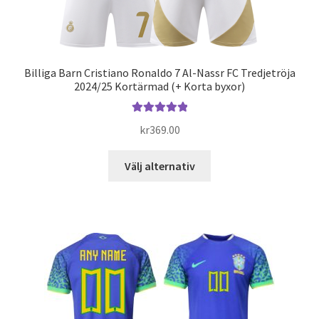
Billiga Barn Cristiano Ronaldo 7 Al-Nassr FC Tredjetröja
2024/25 Kortärmad (+ Korta byxor)
Betygsatt
kr
369.00
5.00
av 5
Den
Välj alternativ
här
produkten
har
flera
varianter.
De
olika
alternativen
kan