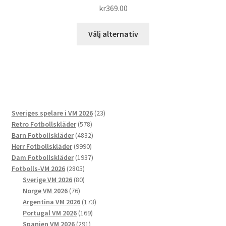
kr
369.00
Den
Välj alternativ
här
produkten
har
flera
varianter.
De
23
Sveriges spelare i VM 2026
23
olika
578
produkter
Retro Fotbollskläder
578
alternativen
produkter
4832
Barn Fotbollskläder
4832
kan
9990
produkter
Herr Fotbollskläder
9990
väljas
produkter
1937
Dam Fotbollskläder
1937
på
2805
produkter
Fotbolls-VM 2026
2805
produktsidan
produkter
80
Sverige VM 2026
80
76
produkter
Norge VM 2026
76
produkter
173
Argentina VM 2026
173
169
produkter
Portugal VM 2026
169
291
produkter
Spanien VM 2026
291