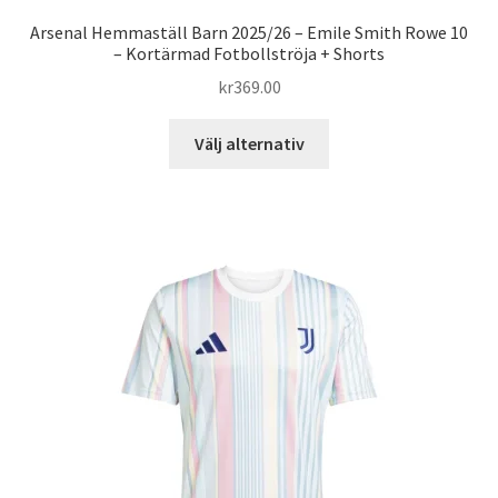
Arsenal Hemmaställ Barn 2025/26 – Emile Smith Rowe 10
– Kortärmad Fotbollströja + Shorts
kr
369.00
Den
Välj alternativ
här
produkten
har
flera
varianter.
De
olika
alternativen
kan
väljas
på
produktsidan