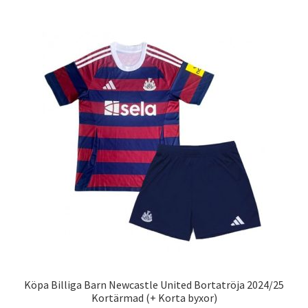
flera
varianter.
De
olika
alternativen
kan
väljas
på
produktsidan
Köpa Billiga Barn Newcastle United Bortatröja 2024/25
Kortärmad (+ Korta byxor)