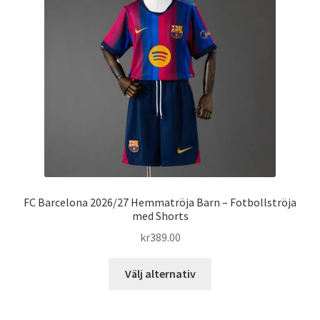
alternativen
kan
väljas
på
produktsidan
FC Barcelona 2026/27 Hemmatröja Barn – Fotbollströja
med Shorts
kr
389.00
Den
Välj alternativ
här
produkten
har