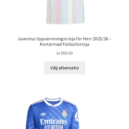
Juventus Uppvärmningströja för Herr 2025/26 –
Kortärmad Fotbollströja
kr
389.00
Den
Välj alternativ
här
produkten
har
flera
varianter.
De
olika
alternativen