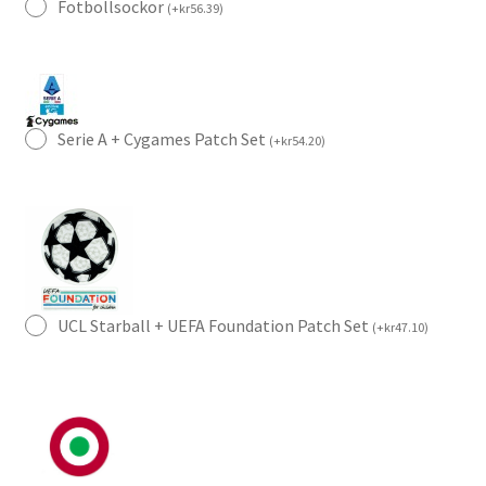
Fotbollsockor
(
+
kr
56.39
)
Serie A + Cygames Patch Set
(
+
kr
54.20
)
UCL Starball + UEFA Foundation Patch Set
(
+
kr
47.10
)