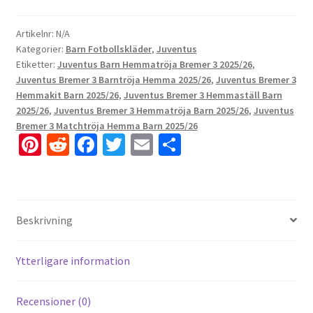
Artikelnr:
N/A
Kategorier:
Barn Fotbollskläder
,
Juventus
Etiketter:
Juventus Barn Hemmatröja Bremer 3 2025/26
,
Juventus Bremer 3 Barntröja Hemma 2025/26
,
Juventus Bremer 3
Hemmakit Barn 2025/26
,
Juventus Bremer 3 Hemmaställ Barn
2025/26
,
Juventus Bremer 3 Hemmatröja Barn 2025/26
,
Juventus
Bremer 3 Matchtröja Hemma Barn 2025/26
Pi
R
Fa
T
E
D
nt
e
ce
wi
m
el
er
d
b
tt
ai
a
es
di
o
er
l
Beskrivning
t
t
o
k
Ytterligare information
Recensioner (0)