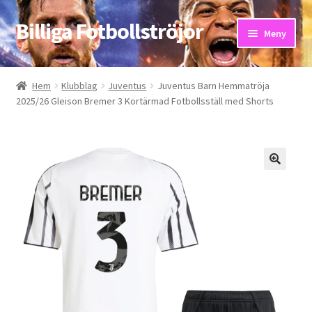
Billiga Fotbollströjor
Hoppa
Hoppa
Meny
till
till
navigering
innehåll
Hem
Hem
Klubblag
Juventus
Juventus Barn Hemmatröja
2025/26 Gleison Bremer 3 Kortärmad Fotbollsställ med Shorts
Bloggar
Butik
Kassa
Kontakta oss
Mitt konto
Storleksguiden