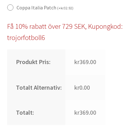
Coppa Italia Patch
(
+
kr
32.92
)
Få 10% rabatt över 729 SEK, Kupongkod:
trojorfotboll6
Produkt Pris:
kr369.00
Totalt Alternativ:
kr0.00
Totalt:
kr369.00