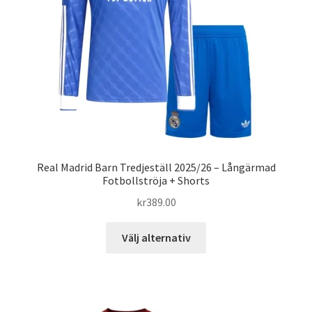
kan
väljas
på
produktsidan
Real Madrid Barn Tredjeställ 2025/26 – Långärmad
Fotbollströja + Shorts
kr
389.00
Den
Välj alternativ
här
produkten
har
flera