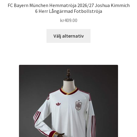
FC Bayern München Hemmatröja 2026/27 Joshua Kimmich
6 Herr Långärmad Fotbollströja
kr
409.00
Den
Välj alternativ
här
produkten
har
flera
varianter.
De
olika
alternativen
kan
väljas
på
produktsidan