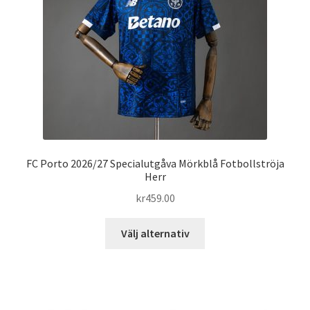
väljas
på
produktsidan
FC Porto 2026/27 Specialutgåva Mörkblå Fotbollströja
Herr
kr
459.00
Den
Välj alternativ
här
produkten
har
flera