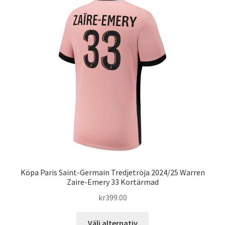
varianter.
De
olika
alternativen
kan
väljas
på
produktsidan
Köpa Paris Saint-Germain Tredjetröja 2024/25 Warren
Zaire-Emery 33 Kortärmad
kr
399.00
Den
Välj alternativ