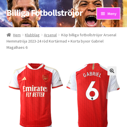
Billiga Fotbollströjor
Hoppa
Hoppa
Meny
till
till
navigering
innehåll
Hem
Hem
Klubblag
Arsenal
Köp billiga fotbollströjor Arsenal
Hemmatröja 2023-24 röd Kortärmad + Korta byxor Gabriel
Bloggar
Magalhaes 6
Butik
Kassa
Kontakta oss
Mitt konto
Storleksguiden