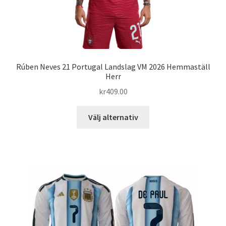
Rúben Neves 21 Portugal Landslag VM 2026 Hemmaställ
Herr
kr
409.00
Den
Välj alternativ
här
produkten
har
flera
varianter.
De
olika
alternativen
kan