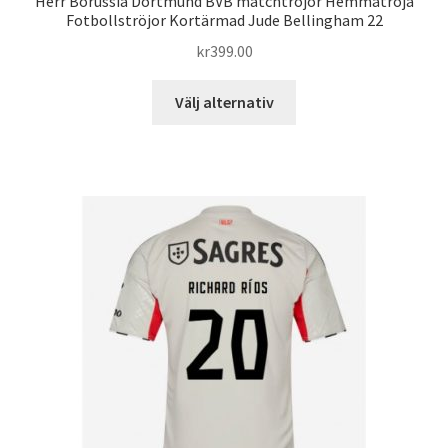
Herr Borussia Dortmund BVB matchtröjor Hemmatröja
Fotbollströjor Kortärmad Jude Bellingham 22
kr
399.00
Den
Välj alternativ
här
produkten
har
flera
varianter.
De
olika
alternativen
kan
väljas
på
produktsidan