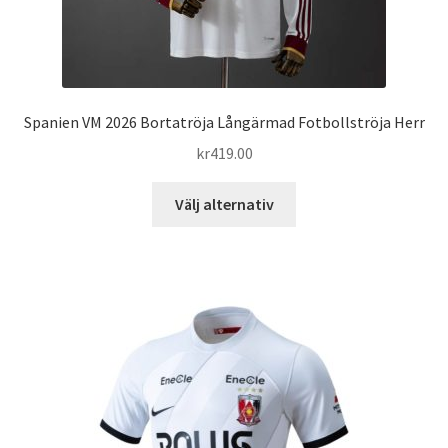
Spanien VM 2026 Bortatröja Långärmad Fotbollströja Herr
kr
419.00
Den
Välj alternativ
här
produkten
har
flera
varianter.
De
olika
alternativen
kan
väljas