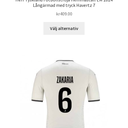
Långärmad med tryck Havertz 7
kr
409.00
Den
Välj alternativ
här
produkten
har
flera
varianter.
De
olika
alternativen
kan
väljas
på
produktsidan