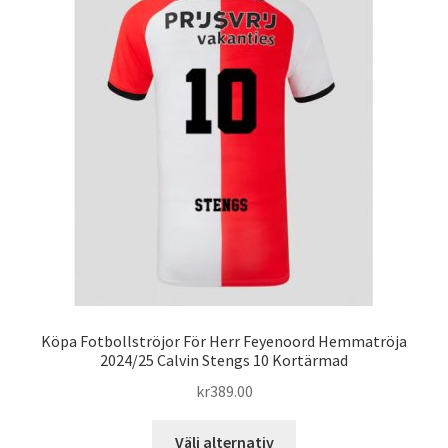
De
olika
alternativen
kan
väljas
på
produktsidan
Köpa Fotbollströjor För Herr Feyenoord Hemmatröja
2024/25 Calvin Stengs 10 Kortärmad
kr
389.00
Den
Välj alternativ