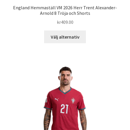
England Hemmaställ VM 2026 Herr Trent Alexander-
Arnold 8 Tröja och Shorts
kr
409.00
Den
Välj alternativ
här
produkten
har
flera
varianter.
De
olika
alternativen
kan
väljas
på
produktsidan