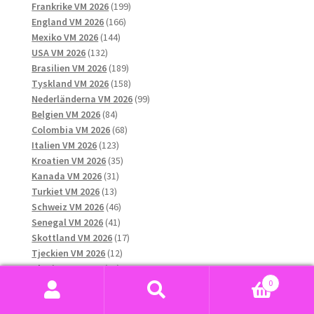
produkter
199
Frankrike VM 2026
199
166
produkter
England VM 2026
166
144
produkter
Mexiko VM 2026
144
132
produkter
USA VM 2026
132
produkter
189
Brasilien VM 2026
189
produkter
158
Tyskland VM 2026
158
produkter
99
Nederländerna VM 2026
99
84
produkter
Belgien VM 2026
84
produkter
68
Colombia VM 2026
68
123
produkter
Italien VM 2026
123
produkter
35
Kroatien VM 2026
35
31
produkter
Kanada VM 2026
31
13
produkter
Turkiet VM 2026
13
produkter
46
Schweiz VM 2026
46
41
produkter
Senegal VM 2026
41
produkter
17
Skottland VM 2026
17
12
produkter
Tjeckien VM 2026
12
10
produkter
Ukraina VM 2026
10
8
produkter
0
Ungern VM 2026
8
Sök
Sök
produkter
16
Uruguay VM 2026
16