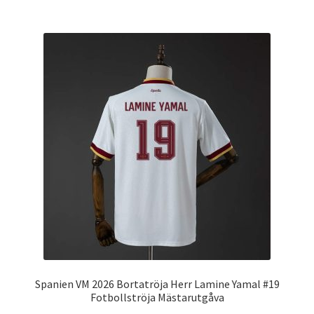
har
flera
varianter.
De
olika
alternativen
kan
väljas
på
produktsidan
Spanien VM 2026 Bortatröja Herr Lamine Yamal #19
Fotbollströja Mästarutgåva