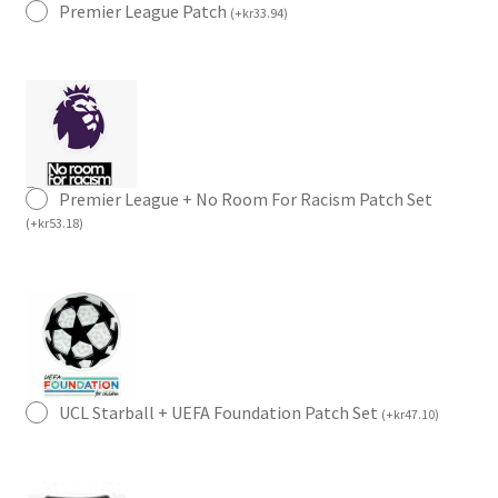
Premier League Patch
(
+
kr
33.94
)
Premier League + No Room For Racism Patch Set
(
+
kr
53.18
)
UCL Starball + UEFA Foundation Patch Set
(
+
kr
47.10
)