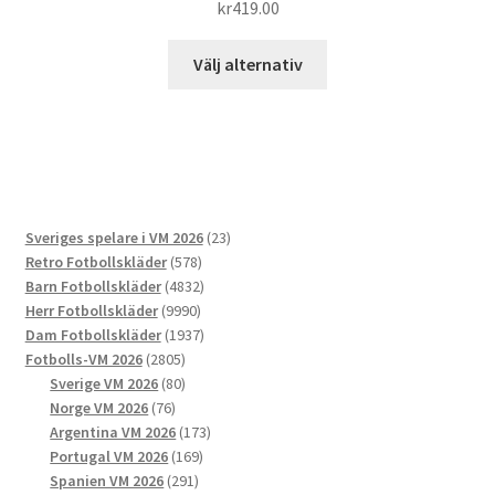
kr
419.00
Den
Välj alternativ
här
produkten
har
flera
varianter.
De
23
Sveriges spelare i VM 2026
23
olika
578
produkter
Retro Fotbollskläder
578
alternativen
produkter
4832
Barn Fotbollskläder
4832
kan
9990
produkter
Herr Fotbollskläder
9990
väljas
produkter
1937
Dam Fotbollskläder
1937
på
2805
produkter
Fotbolls-VM 2026
2805
produktsidan
produkter
80
Sverige VM 2026
80
76
produkter
Norge VM 2026
76
produkter
173
Argentina VM 2026
173
169
produkter
Portugal VM 2026
169
291
produkter
Spanien VM 2026
291