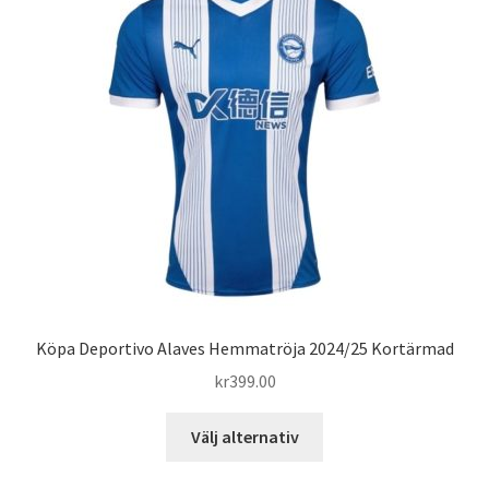
De
olika
alternativen
kan
väljas
på
produktsidan
Köpa Deportivo Alaves Hemmatröja 2024/25 Kortärmad
kr
399.00
Den
Välj alternativ
här
produkten