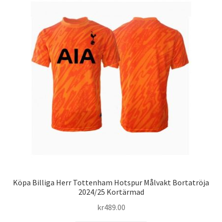
varianter.
De
olika
alternativen
kan
väljas
på
produktsidan
Köpa Billiga Herr Tottenham Hotspur Målvakt Bortatröja
2024/25 Kortärmad
kr
489.00