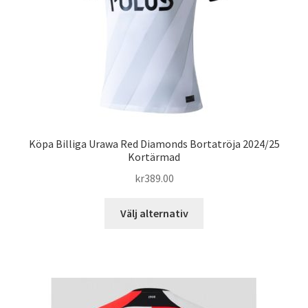
på
produktsidan
Köpa Billiga Urawa Red Diamonds Bortatröja 2024/25
Kortärmad
kr
389.00
Den
Välj alternativ
här
produkten
har
flera
varianter.