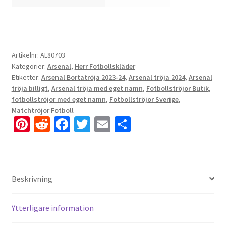
Artikelnr:
AL80703
Kategorier:
Arsenal
,
Herr Fotbollskläder
Etiketter:
Arsenal Bortatröja 2023-24
,
Arsenal tröja 2024
,
Arsenal
tröja billigt
,
Arsenal tröja med eget namn
,
Fotbollströjor Butik
,
fotbollströjor med eget namn
,
Fotbollströjor Sverige
,
Matchtröjor Fotboll
Pi
R
Fa
T
E
D
nt
e
ce
wi
m
el
er
d
b
tt
ai
a
es
di
o
er
l
Beskrivning
t
t
o
k
Ytterligare information