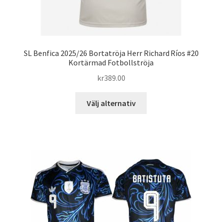
SL Benfica 2025/26 Bortatröja Herr Richard Ríos #20
Kortärmad Fotbollströja
kr
389.00
Den
Välj alternativ
här
produkten
har
flera
varianter.
De
olika
alternativen
kan
väljas