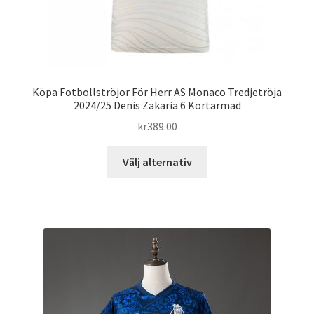
Köpa Fotbollströjor För Herr AS Monaco Tredjetröja
2024/25 Denis Zakaria 6 Kortärmad
kr
389.00
Den
Välj alternativ
här
produkten
har
flera
varianter.
De
olika
alternativen
kan