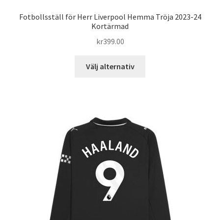
Fotbollsställ för Herr Liverpool Hemma Tröja 2023-24
Kortärmad
kr
399.00
Den
Välj alternativ
här
produkten
har
flera
varianter.
De
olika
alternativen
kan
väljas
på
produktsidan