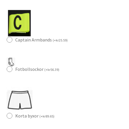
mängd
Captain Armbands
(
+
kr
25.59
)
Fotbollsockor
(
+
kr
56.39
)
Korta byxor
(
+
kr
89.65
)