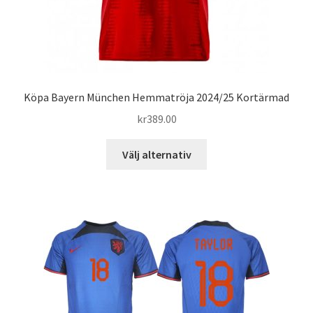
Köpa Bayern München Hemmatröja 2024/25 Kortärmad
kr
389.00
Den
Välj alternativ
här
produkten
har
flera
varianter.
De
olika
alternativen
kan