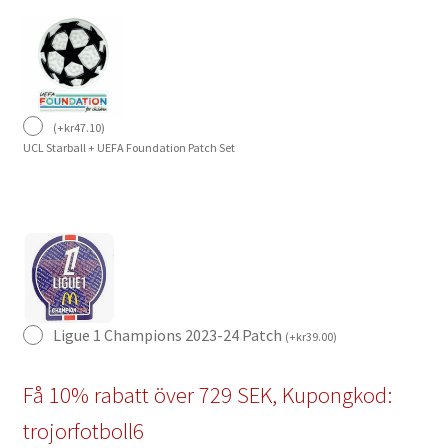
(
+
kr
47.10
)
UCL Starball + UEFA Foundation Patch Set
Ligue 1 Champions 2023-24 Patch
(
+
kr
39.00
)
Få 10% rabatt över 729 SEK, Kupongkod:
trojorfotboll6