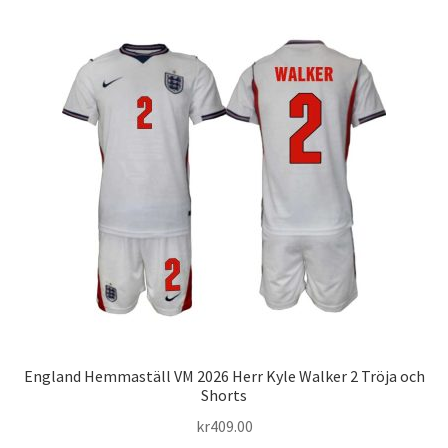
flera
varianter.
De
olika
alternativen
kan
väljas
på
produktsidan
England Hemmaställ VM 2026 Herr Kyle Walker 2 Tröja och
Shorts
kr
409.00