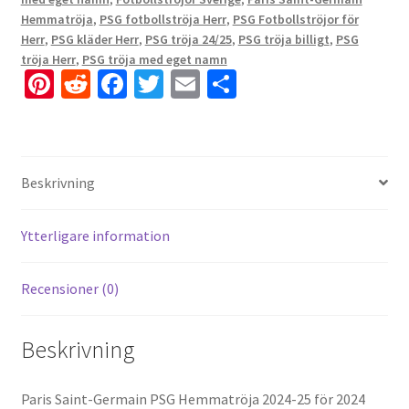
Hemmatröja
,
PSG fotbollströja Herr
,
PSG Fotbollströjor för
Herr
,
PSG kläder Herr
,
PSG tröja 24/25
,
PSG tröja billigt
,
PSG
tröja Herr
,
PSG tröja med eget namn
Pi
R
Fa
T
E
D
nt
e
ce
wi
m
el
er
d
b
tt
ai
a
es
di
o
er
l
Beskrivning
t
t
o
k
Ytterligare information
Recensioner (0)
Beskrivning
Paris Saint-Germain PSG Hemmatröja 2024-25 för 2024