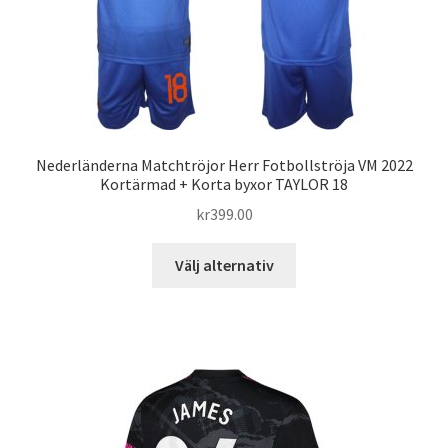
väljas
på
produktsidan
Nederländerna Matchtröjor Herr Fotbollströja VM 2022
Kortärmad + Korta byxor TAYLOR 18
kr
399.00
Den
Välj alternativ
här
produkten
har
flera
varianter.
De
olika