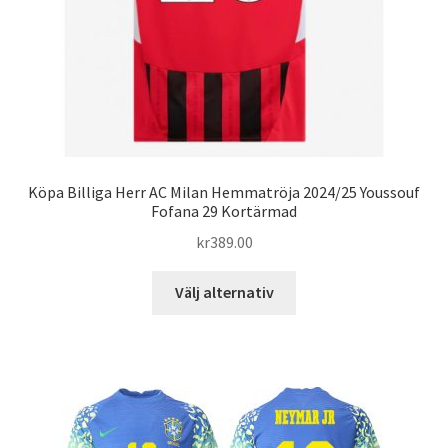
produktsidan
Köpa Billiga Herr AC Milan Hemmatröja 2024/25 Youssouf
Fofana 29 Kortärmad
kr
389.00
Den
Välj alternativ
här
produkten
har
flera
varianter.
De