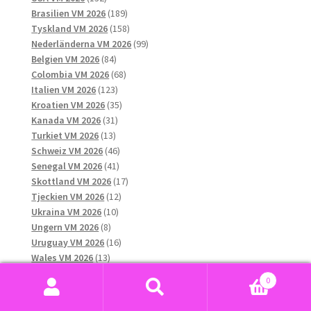
produkter
189
Brasilien VM 2026
189
produkter
158
Tyskland VM 2026
158
produkter
99
Nederländerna VM 2026
99
84
produkter
Belgien VM 2026
84
produkter
68
Colombia VM 2026
68
123
produkter
Italien VM 2026
123
produkter
35
Kroatien VM 2026
35
31
produkter
Kanada VM 2026
31
13
produkter
Turkiet VM 2026
13
produkter
46
Schweiz VM 2026
46
41
produkter
Senegal VM 2026
41
produkter
17
Skottland VM 2026
17
12
produkter
Tjeckien VM 2026
12
10
produkter
Ukraina VM 2026
10
8
produkter
Ungern VM 2026
8
produkter
16
Uruguay VM 2026
16
13
produkter
Wales VM 2026
13
produkter
38
Japan VM 2026
38
0
produkter
29
Algeriet VM 2026
29
Sök
Sök
13
produkter
Chile VM 2026
13