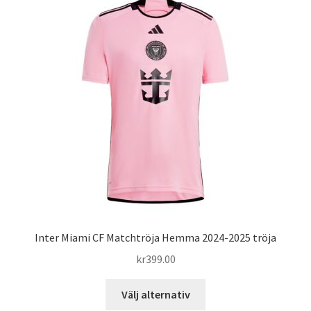
varianter.
De
olika
alternativen
kan
väljas
på
produktsidan
Inter Miami CF Matchtröja Hemma 2024-2025 tröja
kr
399.00
Den
Välj alternativ
här