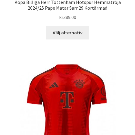
Köpa Billiga Herr Tottenham Hotspur Hemmatröja
2024/25 Pape Matar Sarr 29 Kortärmad
kr
389.00
Den
Välj alternativ
här
produkten
har
flera
varianter.
De
olika
alternativen
kan
väljas
på
produktsidan