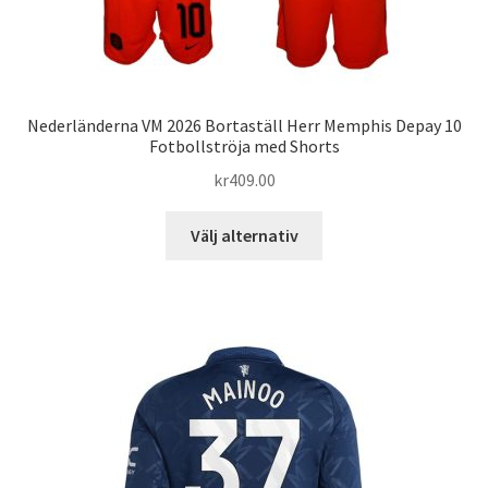
Nederländerna VM 2026 Bortaställ Herr Memphis Depay 10
Fotbollströja med Shorts
kr
409.00
Den
Välj alternativ
här
produkten
har
flera
varianter.
De
olika
alternativen
kan