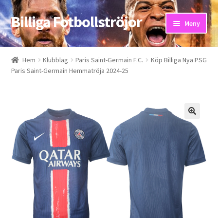
Billiga Fotbollströjor
Hoppa
Hoppa
Meny
till
till
navigering
innehåll
Hem
Hem
Klubblag
Paris Saint-Germain F.C.
Köp Billiga Nya PSG
Paris Saint-Germain Hemmatröja 2024-25
Bloggar
Butik
Kassa
Kontakta oss
Mitt konto
Storleksguiden