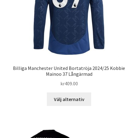
väljas
på
produktsidan
Billiga Manchester United Bortatröja 2024/25 Kobbie
Mainoo 37 Långärmad
kr
409.00
Den
Välj alternativ
här
produkten
har
flera
varianter.