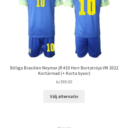
olika
alternativen
kan
väljas
på
produktsidan
Billiga Brasilien Neymar jR #10 Herr Bortatröja VM 2022
Kortärmad (+ Korta byxor)
kr
399.00
Den
Välj alternativ
här
produkten
har
flera