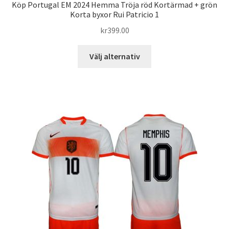
Köp Portugal EM 2024 Hemma Tröja röd Kortärmad + grön
Korta byxor Rui Patricio 1
kr
399.00
Den
Välj alternativ
här
produkten
har
flera
varianter.
De
olika
alternativen
kan
väljas
på
produktsidan