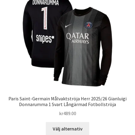
De
olika
alternativen
kan
väljas
på
produktsidan
Paris Saint-Germain Målvaktströja Herr 2025/26 Gianluigi
Donnarumma 1 Svart Långärmad Fotbollströja
kr
489.00
Den
Välj alternativ
här