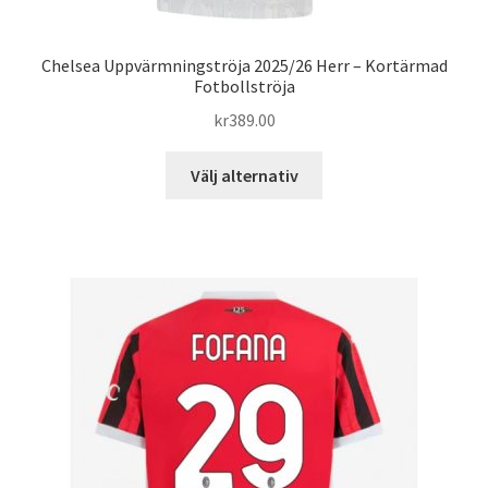
Chelsea Uppvärmningströja 2025/26 Herr – Kortärmad
Fotbollströja
kr
389.00
Den
Välj alternativ
här
produkten
har
flera
varianter.
De
olika
alternativen
kan
väljas
på