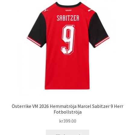
varianter.
De
olika
alternativen
kan
väljas
på
produktsidan
Österrike VM 2026 Hemmatröja Marcel Sabitzer 9 Herr
Fotbollströja
kr
399.00
Den