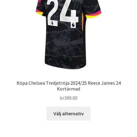
alternativen
kan
väljas
på
produktsidan
Köpa Chelsea Tredjetröja 2024/25 Reece James 24
Kortärmad
kr
399.00
Den
Välj alternativ
här
produkten
har