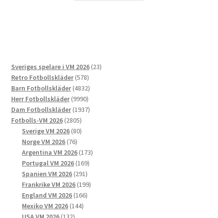
produkten
har
flera
varianter.
De
23
Sveriges spelare i VM 2026
23
olika
578
produkter
Retro Fotbollskläder
578
alternativen
produkter
4832
Barn Fotbollskläder
4832
kan
9990
produkter
Herr Fotbollskläder
9990
väljas
produkter
1937
Dam Fotbollskläder
1937
på
2805
produkter
Fotbolls-VM 2026
2805
produktsidan
produkter
80
Sverige VM 2026
80
76
produkter
Norge VM 2026
76
produkter
173
Argentina VM 2026
173
169
produkter
Portugal VM 2026
169
291
produkter
Spanien VM 2026
291
produkter
199
Frankrike VM 2026
199
166
produkter
England VM 2026
166
144
produkter
Mexiko VM 2026
144
132
produkter
USA VM 2026
132