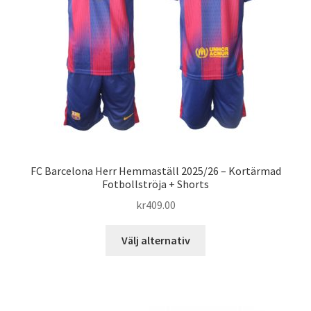
kan
väljas
på
produktsidan
FC Barcelona Herr Hemmaställ 2025/26 – Kortärmad
Fotbollströja + Shorts
kr
409.00
Den
Välj alternativ
här
produkten
har
flera