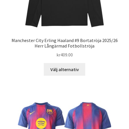
Manchester City Erling Haaland #9 Bortatröja 2025/26
Herr Långärmad Fotbollströja
kr
409.00
Den
Välj alternativ
här
produkten
har
flera
varianter.
De
olika
alternativen