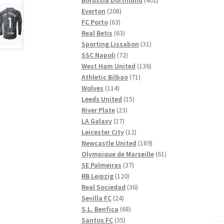
208
produkter
Everton
208
63
produkter
FC Porto
63
produkter
63
Real Betis
63
produkter
31
Sporting Lissabon
31
72
produkter
SSC Napoli
72
produkter
136
West Ham United
136
71
produkter
Athletic Bilbao
71
114
produkter
Wolves
114
produkter
15
Leeds United
15
23
produkter
River Plate
23
17
produkter
LA Galaxy
17
produkter
12
Leicester City
12
produkter
189
Newcastle United
189
produkter
61
Olympique de Marseille
61
37
produkter
SE Palmeiras
37
120
produkter
RB Leipzig
120
produkter
36
Real Sociedad
36
24
produkter
Sevilla FC
24
produkter
68
S.L. Benfica
68
35
produkter
Santos FC
35