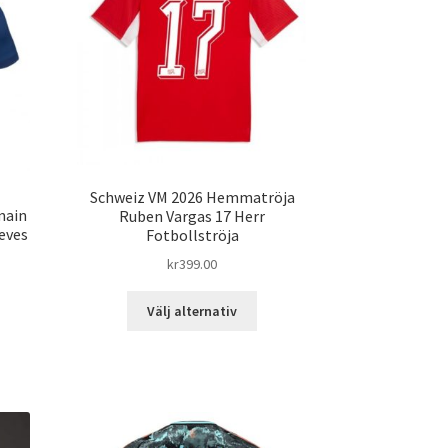
Schweiz VM 2026 Hemmatröja
main
Ruben Vargas 17 Herr
eves
Fotbollströja
kr
399.00
Den
Välj alternativ
n
här
produkten
dukten
har
flera
ra
varianter.
ianter.
De