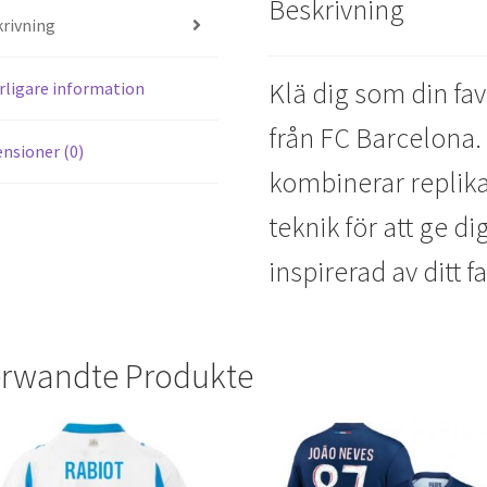
Beskrivning
t
t
rivning
Klä dig som din fa
rligare information
från FC Barcelona.
nsioner (0)
kombinerar replik
teknik för att ge d
inspirerad av ditt f
rwandte Produkte