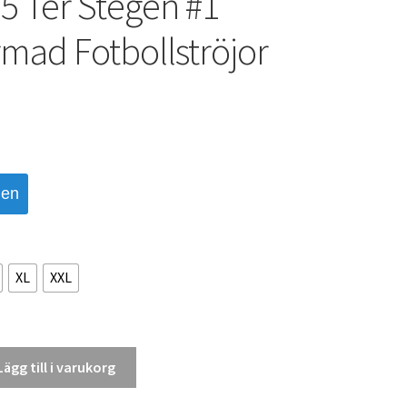
5 Ter Stegen #1
mad Fotbollströjor
den
XL
XXL
Lägg till i varukorg