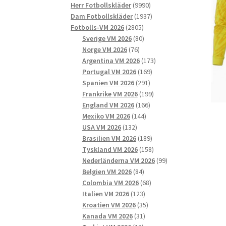
9990
produkter
Herr Fotbollskläder
9990
produkter
1937
Dam Fotbollskläder
1937
2805
produkter
Fotbolls-VM 2026
2805
produkter
80
Sverige VM 2026
80
76
produkter
Norge VM 2026
76
produkter
173
Argentina VM 2026
173
169
produkter
Portugal VM 2026
169
291
produkter
Spanien VM 2026
291
produkter
199
Frankrike VM 2026
199
166
produkter
England VM 2026
166
144
produkter
Mexiko VM 2026
144
132
produkter
USA VM 2026
132
produkter
189
Brasilien VM 2026
189
produkter
158
Tyskland VM 2026
158
produkter
99
Nederländerna VM 2026
99
84
produkter
Belgien VM 2026
84
produkter
68
Colombia VM 2026
68
123
produkter
Italien VM 2026
123
produkter
35
Kroatien VM 2026
35
31
produkter
Kanada VM 2026
31