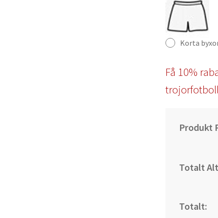
Korta byxo
Få 10% raba
trojorfotbol
Produkt P
Totalt Al
Totalt: