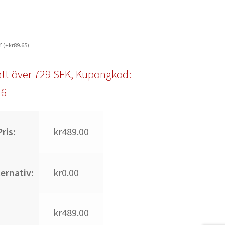
r
(
+
kr
89.65
)
tt över 729 SEK, Kupongkod:
l6
ris:
kr489.00
ternativ:
kr0.00
kr489.00