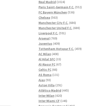
1024
produkter
Real Madrid
1024
produkter
552
Paris Saint-Germain F.C.
552
536
produkter
FC Bayern München
536
563
produkter
Chelsea
563
produkter
686
Manchester City F.C.
686
produkter
688
Manchester United F.C.
688
591
produkter
Liverpool F.C.
591
769
produkter
Arsenal
769
produkter
409
Juventus
409
produkter
459
Tottenham Hotspur F.C.
459
408
produkter
AC Milan
408
produkter
33
Al Hilal SFC
33
produkter
67
Al-Nassr FC
67
66
produkter
Celtic FC
66
produkter
131
AS Roma
131
93
produkter
Ajax
93
produkter
291
Aston Villa
291
produkter
445
Atlético Madrid
445
420
produkter
Inter Milan
420
produkter
146
Inter Miami CF
146
produkter
402
Borussia Dortmund
402