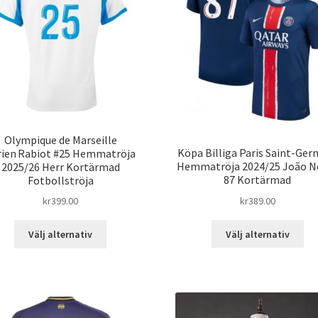
Olympique de Marseille
Köpa Billiga Paris Saint-Ger
rien Rabiot #25 Hemmatröja
Hemmatröja 2024/25 João N
2025/26 Herr Kortärmad
87 Kortärmad
Fotbollströja
kr
389.00
kr
399.00
De
Den
Välj alternativ
Välj alternativ
här
här
pro
produkten
har
har
fle
flera
var
varianter.