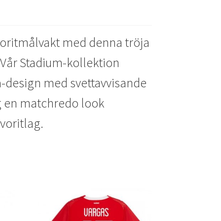
o
k
voritmålvakt med denna tröja
 Vår Stadium-kollektion
a-design med svettavvisande
ig en matchredo look
avoritlag.