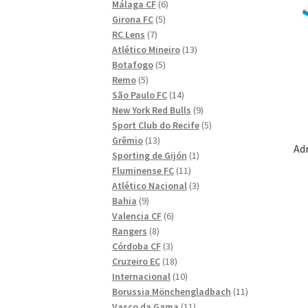
6
produkter
Málaga CF
6
5
produkter
Girona FC
5
7
produkter
RC Lens
7
produkter
13
Atlético Mineiro
13
5
produkter
Botafogo
5
5
produkter
Remo
5
produkter
14
São Paulo FC
14
produkter
9
New York Red Bulls
9
produkter
5
Sport Club do Recife
5
13
produkter
Grêmio
13
Ad
produkter
1
Sporting de Gijón
1
11
produkt
Fluminense FC
11
produkter
3
Atlético Nacional
3
9
produkter
Bahia
9
produkter
6
Valencia CF
6
8
produkter
Rangers
8
produkter
3
Córdoba CF
3
produkter
18
Cruzeiro EC
18
produkter
10
Internacional
10
produkter
11
Borussia Mönchengladbach
11
11
produkter
Vasco da Gama
11