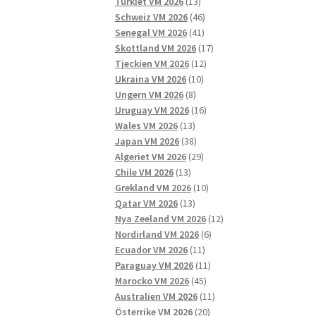
13
produkter
Turkiet VM 2026
13
produkter
46
Schweiz VM 2026
46
41
produkter
Senegal VM 2026
41
produkter
17
Skottland VM 2026
17
12
produkter
Tjeckien VM 2026
12
10
produkter
Ukraina VM 2026
10
8
produkter
Ungern VM 2026
8
produkter
16
Uruguay VM 2026
16
13
produkter
Wales VM 2026
13
produkter
38
Japan VM 2026
38
produkter
29
Algeriet VM 2026
29
13
produkter
Chile VM 2026
13
produkter
10
Grekland VM 2026
10
13
produkter
Qatar VM 2026
13
produkter
12
Nya Zeeland VM 2026
12
6
produkter
Nordirland VM 2026
6
11
produkter
Ecuador VM 2026
11
produkter
11
Paraguay VM 2026
11
45
produkter
Marocko VM 2026
45
produkter
11
Australien VM 2026
11
20
produkter
Österrike VM 2026
20