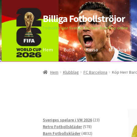
Billiga Fotbollströjor
Hoppa
Hoppa
till
till
Fotbollströjor Sverige för Herr Barn Köp online
navigering
innehåll
Hem
Butik
Kassa
Mitt konto
Hem
Bloggar
Butik
Kassa
Kontakta oss
Mitt 
Hem
Klubblag
FC Barcelona
Köp Herr Barc
23
Sveriges spelare i VM 2026
23
578
produkter
Retro Fotbollskläder
578
produkter
4832
Barn Fotbollskläder
4832