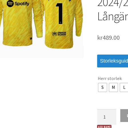
2024/2
Långär
kr
489.00
Storleksgui
Herr storlek
S
M
L
Köp
Herr
Barcelona