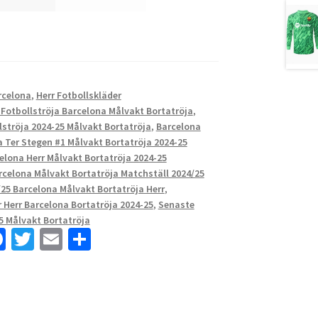
rcelona
,
Herr Fotbollskläder
 Fotbollströja Barcelona Målvakt Bortatröja
,
lströja 2024-25 Målvakt Bortatröja
,
Barcelona
a Ter Stegen #1 Målvakt Bortatröja 2024-25
elona Herr Målvakt Bortatröja 2024-25
rcelona Målvakt Bortatröja Matchställ 2024/25
/25 Barcelona Målvakt Bortatröja Herr
,
r Herr Barcelona Bortatröja 2024-25
,
Senaste
5 Målvakt Bortatröja
Fa
T
E
D
ce
wi
m
el
b
tt
ai
a
o
er
l