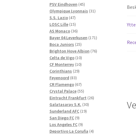
produkter
45
PSV Eindhoven
45
Besk
produkter
31
Olympique Lyonnais
31
47
produkter
S.S. Lazio
47
produkter
15
LOSC Lille
15
Ytte
produkter
36
AS Monaco
36
produkter
171
Bayer 04 Leverkusen
171
Rece
25
produkter
Boca Juniors
25
produkter
76
Brighton Hove Albion
76
10
produkter
Celta de Vigo
10
10
produkter
CF Monterrey
10
29
produkter
Corinthians
29
83
produkter
Feyenoord
83
produkter
67
CR Flamengo
67
produkter
55
Crystal Palace
55
produkter
26
Eintracht Frankfurt
26
Ve
30
produkter
Galatasaray S.K.
30
19
produkter
Sunderland AFC
19
9
produkter
San Diego FC
9
produkter
9
Los Angeles FC
9
produkter
4
Deportivo La Coruña
4