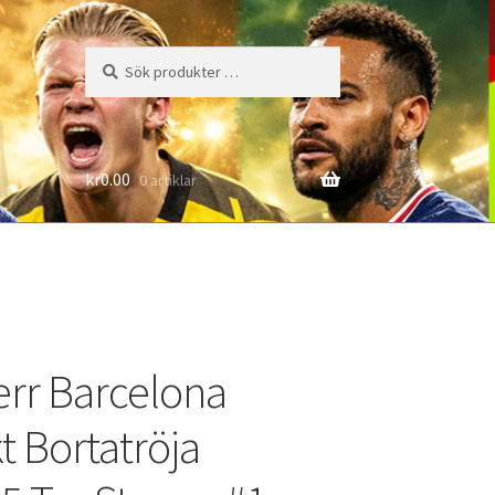
Sök
Sök
efter:
6
kr
0.00
0 artiklar
rr Barcelona
t Bortatröja