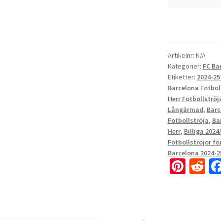
Artikelnr:
N/A
Kategorier:
FC Ba
Etiketter:
2024-25
Barcelona Fotbol
Herr Fotbollströj
Långärmad
,
Barc
Fotbollströja
,
Ba
Herr
,
Billiga 2024
Fotbollströjor fö
Barcelona 2024-2
Pi
R
nt
e
er
d
es
di