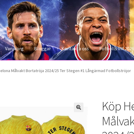
Varukorg
Bloggar
Kontakta oss
Fotbolls VM 202
konto
Storleksguiden
Varukorg
elona Målvakt Bortatröja 2024/25 Ter Stegen #1 Långärmad Fotbollströjor
Köp He
Målvak