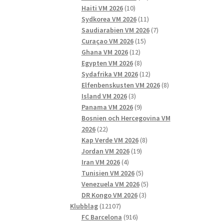
10
produkter
Haiti VM 2026
10
produkter
11
Sydkorea VM 2026
11
produkter
7
Saudiarabien VM 2026
7
15
produkter
Curaçao VM 2026
15
12
produkter
Ghana VM 2026
12
produkter
8
Egypten VM 2026
8
produkter
12
Sydafrika VM 2026
12
produkter
8
Elfenbenskusten VM 2026
8
3
produkter
Island VM 2026
3
produkter
9
Panama VM 2026
9
produkter
Bosnien och Hercegovina VM
22
2026
22
produkter
8
Kap Verde VM 2026
8
19
produkter
Jordan VM 2026
19
4
produkter
Iran VM 2026
4
produkter
5
Tunisien VM 2026
5
produkter
5
Venezuela VM 2026
5
3
produkter
DR Kongo VM 2026
3
12107
produkter
Klubblag
12107
produkter
916
FC Barcelona
916