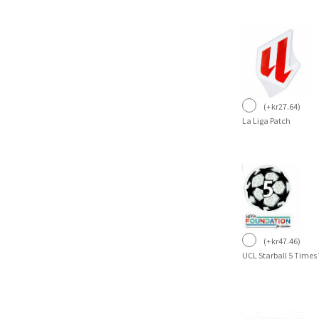
(
+
kr
27.64
)
La Liga Patch
(
+
kr
47.46
)
UCL Starball 5 Times