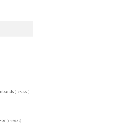
rmbands
(
+
kr
25.59
)
kor
(
+
kr
56.39
)