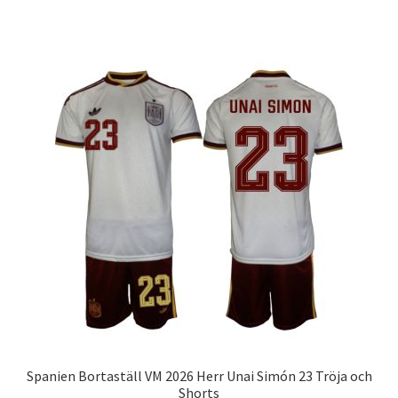
produkten
har
flera
varianter.
De
olika
alternativen
kan
väljas
på
produktsidan
Spanien Bortaställ VM 2026 Herr Unai Simón 23 Tröja och
Shorts