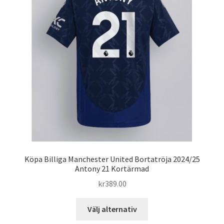
olika
alternativen
kan
väljas
på
produktsidan
Köpa Billiga Manchester United Bortatröja 2024/25
Antony 21 Kortärmad
kr
389.00
Den
Välj alternativ
här