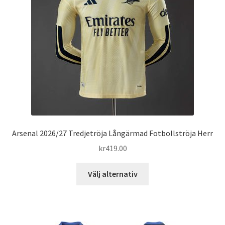
alternativen
kan
väljas
på
produktsidan
Arsenal 2026/27 Tredjetröja Långärmad Fotbollströja Herr
kr
419.00
Den
Välj alternativ
här
produkten
har
flera