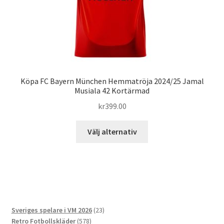
Köpa FC Bayern München Hemmatröja 2024/25 Jamal
Musiala 42 Kortärmad
kr
399.00
Den
Välj alternativ
här
produkten
har
flera
varianter.
De
23
Sveriges spelare i VM 2026
23
olika
578
produkter
Retro Fotbollskläder
578