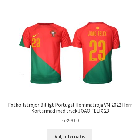
har
flera
varianter.
De
olika
alternativen
kan
väljas
på
produktsidan
Fotbollströjor Billigt Portugal Hemmatröja VM 2022 Herr
Kortärmad med tryck JOAO FELIX 23
kr
399.00
Den
Välj alternativ