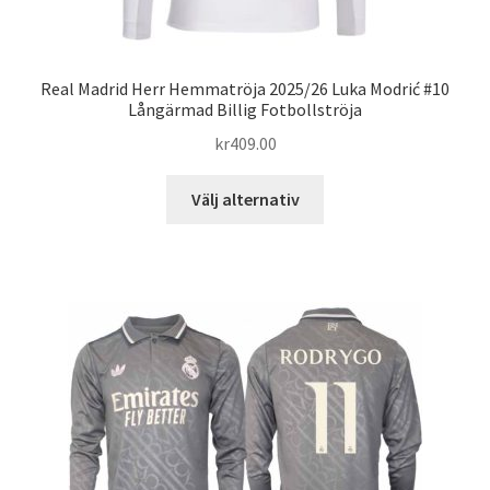
Real Madrid Herr Hemmatröja 2025/26 Luka Modrić #10
Långärmad Billig Fotbollströja
kr
409.00
Den
Välj alternativ
här
produkten
har
flera
varianter.
De
olika
alternativen
kan
väljas
på