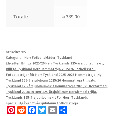
Totalt:
kr389.00
Artikelnr:
N/A
Kategorier:
Herr Fotbollskläder
,
Tyskland
Etiketter:
Billiga 2025/26 Herr Tysklands 125-årsjubileumskit
,
Billiga Tyskland Herr Hemmatröja 2025/26 Fotbollsställ
,
Fotbollströjor för Herr Tyskland 2025-2026 Hemmatröja
,
Ny
Tyskland 125-årsjubileum 2025/26 Hemmatröja till salu
,
Tyskland 125-årsjubileumskit Hemmatröja 2025/26 Kortärmad
,
Tyskland 2025/26 Herr 125-årsjubileum Kortärmad Tröja
,
Tysklands 125-årsjubileumskit För Herr
,
Tysklands
specialutgåva 125-årsjubileum fotbollströja
Pi
R
Fa
T
E
D