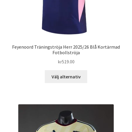
Feyenoord Träningströja Herr 2025/26 Blå Kortärmad
Fotbollströja
kr
519.00
Den
Välj alternativ
här
produkten
har
flera
varianter.
De
olika