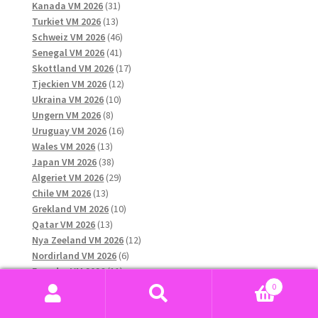
31
produkter
Kanada VM 2026
31
13
produkter
Turkiet VM 2026
13
produkter
46
Schweiz VM 2026
46
41
produkter
Senegal VM 2026
41
produkter
17
Skottland VM 2026
17
12
produkter
Tjeckien VM 2026
12
10
produkter
Ukraina VM 2026
10
8
produkter
Ungern VM 2026
8
produkter
16
Uruguay VM 2026
16
13
produkter
Wales VM 2026
13
produkter
38
Japan VM 2026
38
produkter
29
Algeriet VM 2026
29
13
produkter
Chile VM 2026
13
produkter
10
Grekland VM 2026
10
13
produkter
Qatar VM 2026
13
produkter
12
Nya Zeeland VM 2026
12
6
produkter
Nordirland VM 2026
6
11
produkter
Ecuador VM 2026
11
produkter
11
Paraguay VM 2026
11
0
45
produkter
Marocko VM 2026
45
Sök
Sök
produkter
11
Australien VM 2026
11