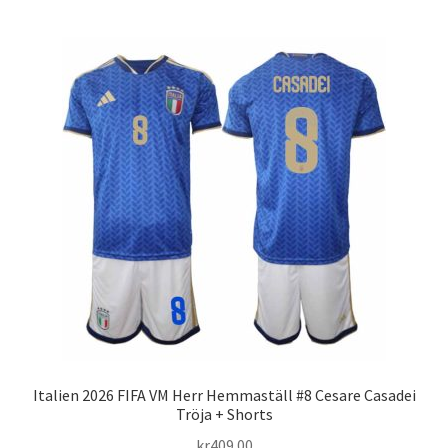
har
flera
varianter.
De
olika
alternativen
kan
väljas
på
produktsidan
Italien 2026 FIFA VM Herr Hemmaställ #8 Cesare Casadei
Tröja + Shorts
kr
409.00