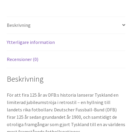
nt
e
ce
wi
m
el
er
d
b
tt
ai
a
es
di
o
er
l
Beskrivning
t
t
o
k
Ytterligare information
Recensioner (0)
Beskrivning
För att fira 125 år av DFB:s historia lanserar Tyskland en
limiterad jubileumströja i retrostil – en hyllning till
landets rika fotbollarv. Deutscher Fussball-Bund (DFB)
firar 125 år sedan grundandet år 1900, och samtidigt de
otroliga framgångar som gjort Tyskland till en av världens
mest framstående fotbollsnationer.