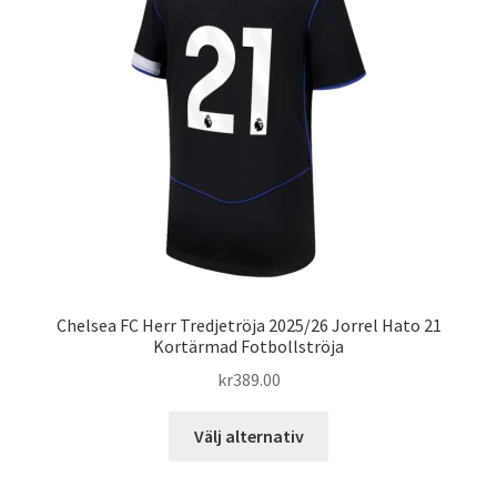
olika
alternativen
kan
väljas
på
produktsidan
Chelsea FC Herr Tredjetröja 2025/26 Jorrel Hato 21
Kortärmad Fotbollströja
kr
389.00
Den
Välj alternativ
här
produkten