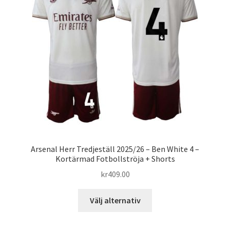
Arsenal Herr Tredjeställ 2025/26 – Ben White 4 –
Kortärmad Fotbollströja + Shorts
kr
409.00
Den
Välj alternativ
här
produkten