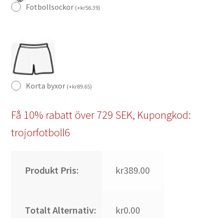
Fotbollsockor
(
+
kr
56.39
)
Korta byxor
(
+
kr
89.65
)
Få 10% rabatt över 729 SEK, Kupongkod:
trojorfotboll6
Produkt Pris:
kr389.00
Totalt Alternativ:
kr0.00