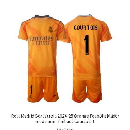
har
flera
varianter.
De
olika
alternativen
kan
väljas
på
produktsidan
Real Madrid Bortatröja 2024-25 Orange Fotbollskläder
med namn Thibaut Courtois 1