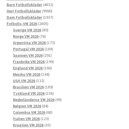
alternativen
produkter
4832
Barn Fotbollskläder
4832
kan
9990
produkter
Herr Fotbollskläder
9990
väljas
produkter
1937
Dam Fotbollskläder
1937
på
2805
produkter
Fotbolls-VM 2026
2805
produktsidan
produkter
80
Sverige VM 2026
80
76
produkter
Norge VM 2026
76
produkter
173
Argentina VM 2026
173
169
produkter
Portugal VM 2026
169
291
produkter
Spanien VM 2026
291
produkter
199
Frankrike VM 2026
199
166
produkter
England VM 2026
166
144
produkter
Mexiko VM 2026
144
132
produkter
USA VM 2026
132
produkter
189
Brasilien VM 2026
189
produkter
158
Tyskland VM 2026
158
produkter
99
Nederländerna VM 2026
99
84
produkter
Belgien VM 2026
84
produkter
68
Colombia VM 2026
68
123
produkter
Italien VM 2026
123
produkter
35
Kroatien VM 2026
35