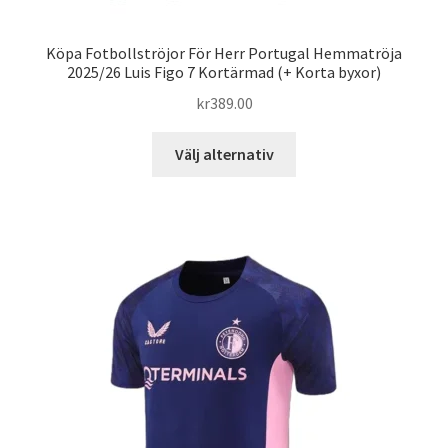
Köpa Fotbollströjor För Herr Portugal Hemmatröja
2025/26 Luis Figo 7 Kortärmad (+ Korta byxor)
kr
389.00
Den
Välj alternativ
här
produkten
har
flera
varianter.
De
olika
alternativen
kan
väljas
på
produktsidan