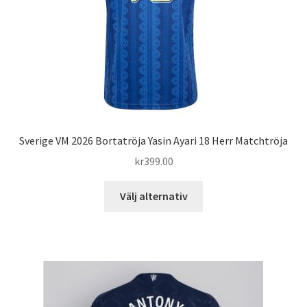
på
produktsidan
Sverige VM 2026 Bortatröja Yasin Ayari 18 Herr Matchtröja
kr
399.00
Den
Välj alternativ
här
produkten
har
flera
varianter.
De