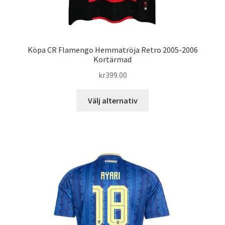
Köpa CR Flamengo Hemmatröja Retro 2005-2006
Kortärmad
kr
399.00
Den
Välj alternativ
här
produkten
har
flera
varianter.
De
olika
alternativen
kan
väljas