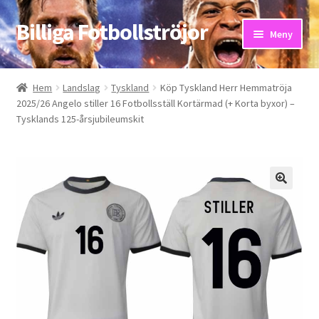
Billiga Fotbollströjor
Hoppa
Hoppa
Meny
till
till
navigering
innehåll
Hem
Hem
Landslag
Tyskland
Köp Tyskland Herr Hemmatröja
2025/26 Angelo stiller 16 Fotbollsställ Kortärmad (+ Korta byxor) –
Bloggar
Tysklands 125-årsjubileumskit
Butik
Kassa
Kontakta oss
Mitt konto
Storleksguiden