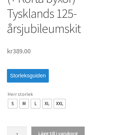
Tysklands 125-
årsjubileumskit
kr
389.00
Storleksguiden
Herr storlek
S
M
L
XL
XXL
Köp
Lägg till i varukorg