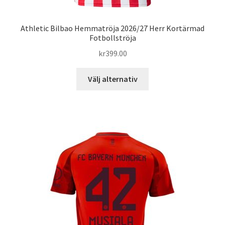
Athletic Bilbao Hemmatröja 2026/27 Herr Kortärmad
Fotbollströja
kr
399.00
Den
Välj alternativ
här
produkten
har
flera
varianter.
De
olika
alternativen
kan
väljas
på
produktsidan