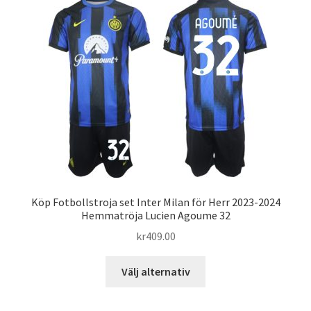
varianter.
De
olika
alternativen
kan
väljas
på
produktsidan
Köp Fotbollstroja set Inter Milan för Herr 2023-2024
Hemmatröja Lucien Agoume 32
kr
409.00
Den
Välj alternativ
här
produkten