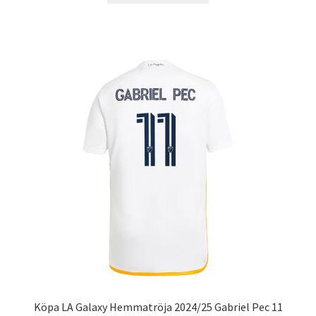
produkten
har
flera
varianter.
De
olika
alternativen
kan
väljas
på
produktsidan
Köpa LA Galaxy Hemmatröja 2024/25 Gabriel Pec 11