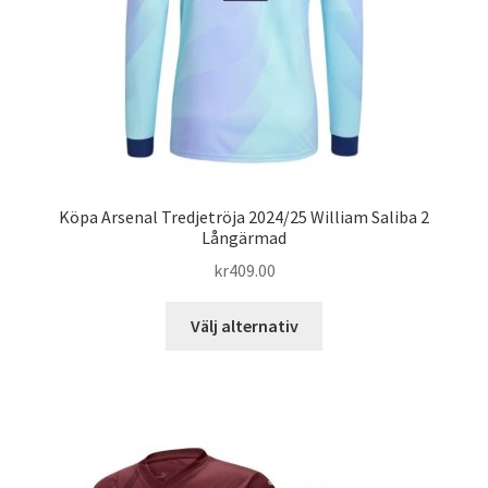
på
produktsidan
Köpa Arsenal Tredjetröja 2024/25 William Saliba 2
Långärmad
kr
409.00
Den
Välj alternativ
här
produkten
har
flera
varianter.
De