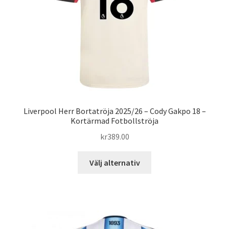
Liverpool Herr Bortatröja 2025/26 – Cody Gakpo 18 –
Kortärmad Fotbollströja
kr
389.00
Den
Välj alternativ
här
produkten
har
flera
varianter.