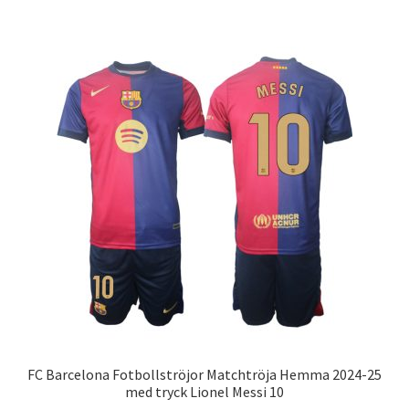
har
flera
varianter.
De
olika
alternativen
kan
väljas
på
produktsidan
FC Barcelona Fotbollströjor Matchtröja Hemma 2024-25
med tryck Lionel Messi 10