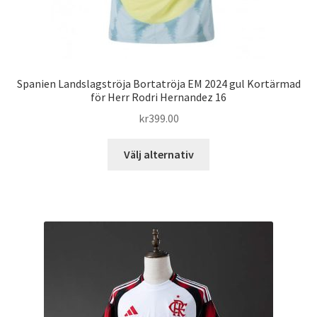
Spanien Landslagströja Bortatröja EM 2024 gul Kortärmad
för Herr Rodri Hernandez 16
kr
399.00
Den
Välj alternativ
här
produkten
har
flera
varianter.
De
olika
alternativen
kan