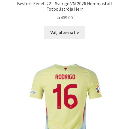
Besfort Zeneli 22 – Sverige VM 2026 Hemmaställ
Fotbollströja Herr
kr
409.00
Den
Välj alternativ
här
produkten
har
flera
varianter.
De
olika
alternativen
kan
väljas
på
produktsidan