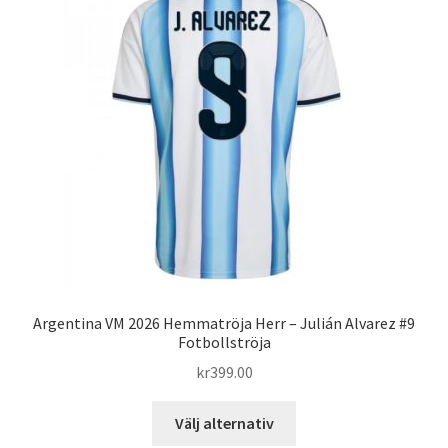
De
olika
alternativen
kan
väljas
på
produktsidan
Argentina VM 2026 Hemmatröja Herr – Julián Alvarez #9
Fotbollströja
kr
399.00
Den
Välj alternativ
här