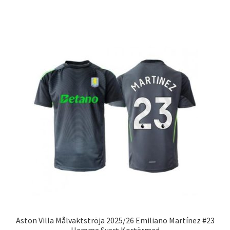
produkten
har
flera
varianter.
De
olika
alternativen
kan
väljas
på
produktsidan
Aston Villa Målvaktströja 2025/26 Emiliano Martínez #23
Hemma Svart Kortärmad