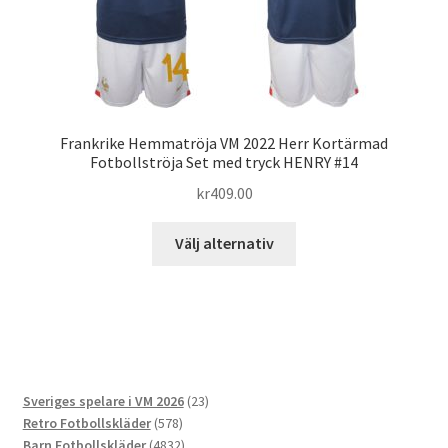
på
produktsidan
Frankrike Hemmatröja VM 2022 Herr Kortärmad
Fotbollströja Set med tryck HENRY #14
kr
409.00
Den
Välj alternativ
här
produkten
har
flera
varianter.
De
23
Sveriges spelare i VM 2026
23
olika
578
produkter
Retro Fotbollskläder
578
alternativen
produkter
4832
Barn Fotbollskläder
4832