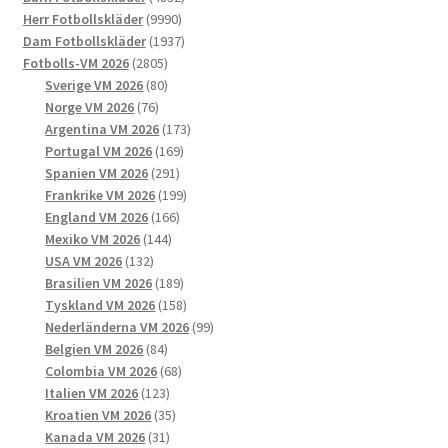
kan
9990
produkter
Herr Fotbollskläder
9990
väljas
produkter
1937
Dam Fotbollskläder
1937
på
2805
produkter
Fotbolls-VM 2026
2805
produktsidan
produkter
80
Sverige VM 2026
80
76
produkter
Norge VM 2026
76
produkter
173
Argentina VM 2026
173
169
produkter
Portugal VM 2026
169
291
produkter
Spanien VM 2026
291
produkter
199
Frankrike VM 2026
199
166
produkter
England VM 2026
166
144
produkter
Mexiko VM 2026
144
132
produkter
USA VM 2026
132
produkter
189
Brasilien VM 2026
189
produkter
158
Tyskland VM 2026
158
produkter
99
Nederländerna VM 2026
99
84
produkter
Belgien VM 2026
84
produkter
68
Colombia VM 2026
68
123
produkter
Italien VM 2026
123
produkter
35
Kroatien VM 2026
35
31
produkter
Kanada VM 2026
31