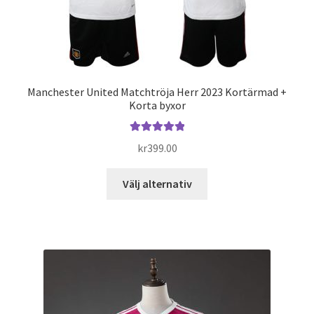
på
produktsidan
Manchester United Matchtröja Herr 2023 Kortärmad +
Korta byxor
Betygsatt
kr
399.00
5.00
av 5
Den
Välj alternativ
här
produkten
har
flera
varianter.
De
olika