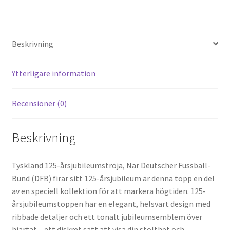
nt
e
ce
wi
m
el
er
d
b
tt
ai
a
es
di
o
er
l
Beskrivning
t
t
o
k
Ytterligare information
Recensioner (0)
Beskrivning
Tyskland 125-årsjubileumströja, När Deutscher Fussball-
Bund (DFB) firar sitt 125-årsjubileum är denna topp en del
av en speciell kollektion för att markera högtiden. 125-
årsjubileumstoppen har en elegant, helsvart design med
ribbade detaljer och ett tonalt jubileumsemblem över
hjärtat – ett diskret sätt att visa din stolthet och