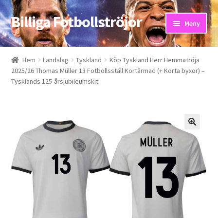
Billiga Fotbollströjor
Hoppa
Hoppa
Meny
till
till
navigering
innehåll
Hem
Hem
Landslag
Tyskland
Köp Tyskland Herr Hemmatröja
2025/26 Thomas Müller 13 Fotbollsställ Kortärmad (+ Korta byxor) –
Bloggar
Tysklands 125-årsjubileumskit
Butik
Kassa
Kontakta oss
Mitt konto
Storleksguiden