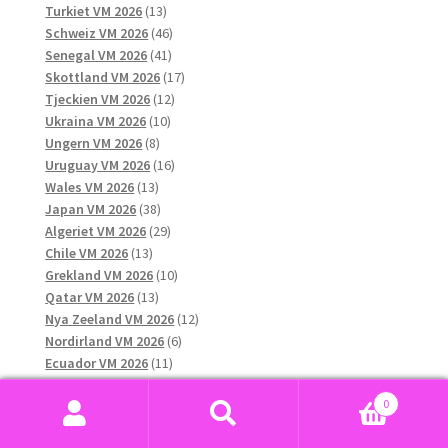
13
produkter
Turkiet VM 2026
13
produkter
46
Schweiz VM 2026
46
41
produkter
Senegal VM 2026
41
produkter
17
Skottland VM 2026
17
12
produkter
Tjeckien VM 2026
12
10
produkter
Ukraina VM 2026
10
8
produkter
Ungern VM 2026
8
produkter
16
Uruguay VM 2026
16
13
produkter
Wales VM 2026
13
produkter
38
Japan VM 2026
38
produkter
29
Algeriet VM 2026
29
13
produkter
Chile VM 2026
13
produkter
10
Grekland VM 2026
10
13
produkter
Qatar VM 2026
13
produkter
12
Nya Zeeland VM 2026
12
6
produkter
Nordirland VM 2026
6
11
produkter
Ecuador VM 2026
11
produkter
11
Paraguay VM 2026
11
0
45
produkter
Marocko VM 2026
45
Sök
Sök
produkter
11
Australien VM 2026
11