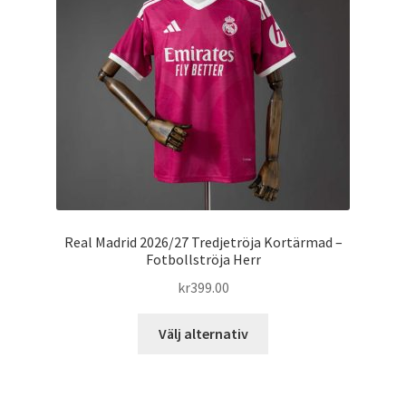
alternativen
kan
väljas
på
produktsidan
Real Madrid 2026/27 Tredjetröja Kortärmad –
Fotbollströja Herr
kr
399.00
Den
Välj alternativ
här
produkten
har