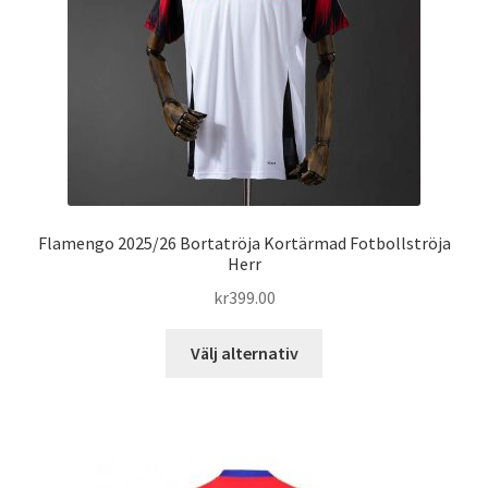
väljas
på
produktsidan
Flamengo 2025/26 Bortatröja Kortärmad Fotbollströja
Herr
kr
399.00
Den
Välj alternativ
här
produkten
har
flera
varianter.