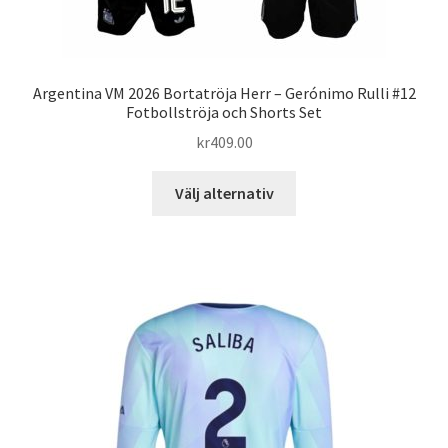
Argentina VM 2026 Bortatröja Herr – Gerónimo Rulli #12
Fotbollströja och Shorts Set
kr
409.00
Den
Välj alternativ
här
produkten
har
flera
varianter.
De
olika
alternativen
kan
väljas