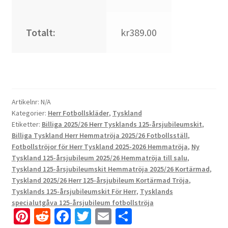
Totalt:
kr389.00
Artikelnr:
N/A
Kategorier:
Herr Fotbollskläder
,
Tyskland
Etiketter:
Billiga 2025/26 Herr Tysklands 125-årsjubileumskit
,
Billiga Tyskland Herr Hemmatröja 2025/26 Fotbollsställ
,
Fotbollströjor för Herr Tyskland 2025-2026 Hemmatröja
,
Ny
Tyskland 125-årsjubileum 2025/26 Hemmatröja till salu
,
Tyskland 125-årsjubileumskit Hemmatröja 2025/26 Kortärmad
,
Tyskland 2025/26 Herr 125-årsjubileum Kortärmad Tröja
,
Tysklands 125-årsjubileumskit För Herr
,
Tysklands
specialutgåva 125-årsjubileum fotbollströja
Pi
R
Fa
T
E
D