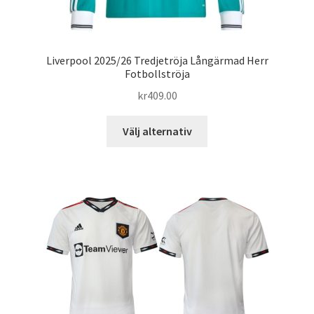
Liverpool 2025/26 Tredjetröja Långärmad Herr
Fotbollströja
kr
409.00
Den
Välj alternativ
här
produkten
har
flera
varianter.
De
olika
alternativen
kan
väljas