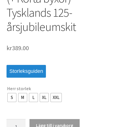
Tysklands 125-
årsjubileumskit
kr
389.00
Storleksguiden
Herr storlek
S
M
L
XL
XXL
Köp
Lägg till i varukorg