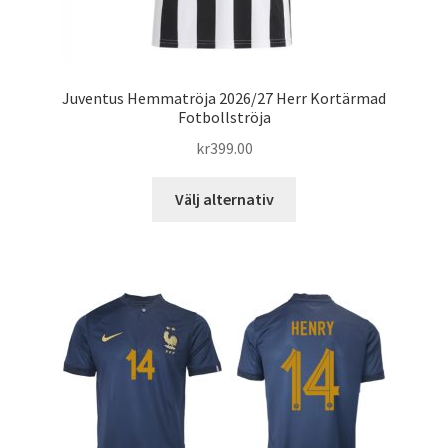
Juventus Hemmatröja 2026/27 Herr Kortärmad
Fotbollströja
kr
399.00
Den
Välj alternativ
här
produkten
har
flera
varianter.
De
olika
alternativen
kan
väljas