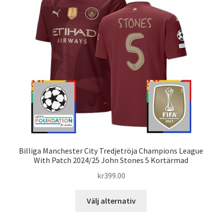
olika
alternativen
kan
väljas
på
produktsidan
Billiga Manchester City Tredjetröja Champions League
With Patch 2024/25 John Stones 5 Kortärmad
kr
399.00
Den
Välj alternativ
här
produkten