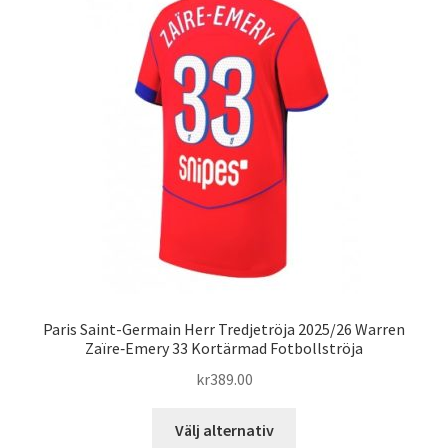
De
olika
alternativen
kan
väljas
på
produktsidan
Paris Saint-Germain Herr Tredjetröja 2025/26 Warren
Zaïre‑Emery 33 Kortärmad Fotbollströja
kr
389.00
Den
Välj alternativ
här