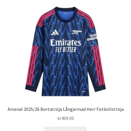
flera
varianter.
De
olika
alternativen
kan
väljas
på
produktsidan
Arsenal 2025/26 Bortatröja Långärmad Herr Fotbollströja
kr
409.00
Den