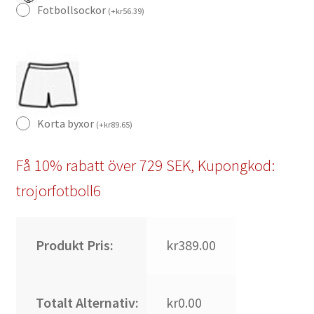
Fotbollsockor
(
+
kr
56.39
)
Korta byxor
(
+
kr
89.65
)
Få 10% rabatt över 729 SEK, Kupongkod:
trojorfotboll6
Produkt Pris:
kr389.00
Totalt Alternativ:
kr0.00