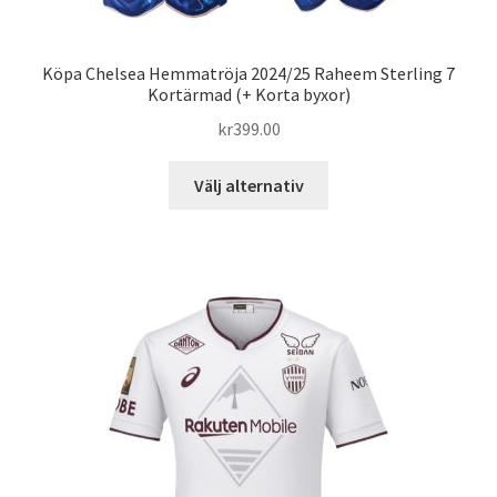
Köpa Chelsea Hemmatröja 2024/25 Raheem Sterling 7
Kortärmad (+ Korta byxor)
kr
399.00
Den
Välj alternativ
här
produkten
har
flera
varianter.
De
olika
alternativen
kan
väljas
på