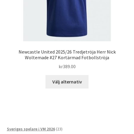
produktsidan
Newcastle United 2025/26 Tredjetröja Herr Nick
Woltemade #27 Kortärmad Fotbollströja
kr
389.00
Den
Välj alternativ
här
produkten
har
flera
varianter.
De
23
Sveriges spelare i VM 2026
23
olika