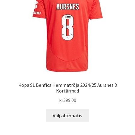
alternativen
kan
väljas
på
produktsidan
Köpa SL Benfica Hemmatröja 2024/25 Aursnes 8
Kortärmad
kr
399.00
Den
Välj alternativ
här
produkten
har