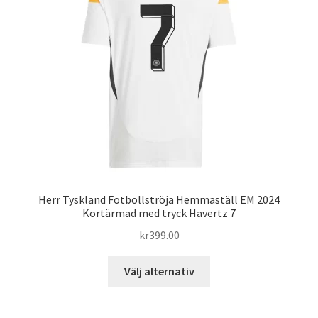
Herr Tyskland Fotbollströja Hemmaställ EM 2024
Kortärmad med tryck Havertz 7
kr
399.00
Den
Välj alternativ
här
produkten
har