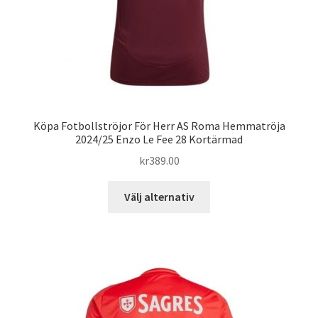
Köpa Fotbollströjor För Herr AS Roma Hemmatröja
2024/25 Enzo Le Fee 28 Kortärmad
kr
389.00
Den
Välj alternativ
här
produkten
har
flera
varianter.
De
olika