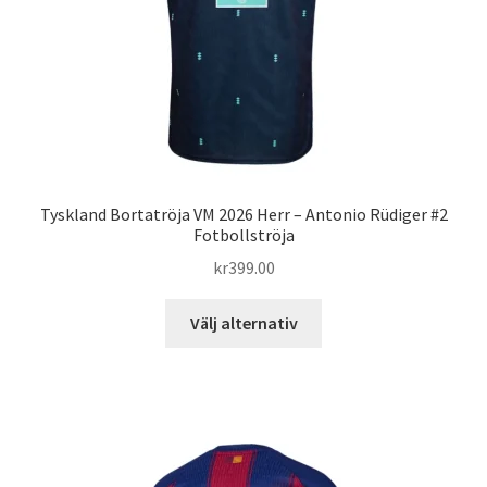
på
produktsidan
Tyskland Bortatröja VM 2026 Herr – Antonio Rüdiger #2
Fotbollströja
kr
399.00
Den
Välj alternativ
här
produkten
har
flera
varianter.
De