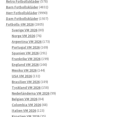
578
produkter
Retro Fotbollskläder
578
alternativen
produkter
4832
Barn Fotbollskläder
4832
kan
9990
produkter
Herr Fotbollskläder
9990
väljas
produkter
1937
Dam Fotbollskläder
1937
på
2805
produkter
Fotbolls-VM 2026
2805
produktsidan
produkter
80
Sverige VM 2026
80
76
produkter
Norge VM 2026
76
produkter
173
Argentina VM 2026
173
169
produkter
Portugal VM 2026
169
291
produkter
Spanien VM 2026
291
produkter
199
Frankrike VM 2026
199
166
produkter
England VM 2026
166
144
produkter
Mexiko VM 2026
144
132
produkter
USA VM 2026
132
produkter
189
Brasilien VM 2026
189
produkter
158
Tyskland VM 2026
158
produkter
99
Nederländerna VM 2026
99
84
produkter
Belgien VM 2026
84
produkter
68
Colombia VM 2026
68
123
produkter
Italien VM 2026
123
produkter
35
Kroatien VM 2026
35