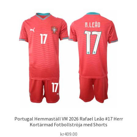
flera
varianter.
De
olika
alternativen
kan
väljas
på
produktsidan
Portugal Hemmaställ VM 2026 Rafael Leão #17 Herr
Kortärmad Fotbollströja med Shorts
kr
409.00