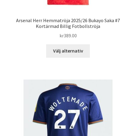
Arsenal Herr Hemmatröja 2025/26 Bukayo Saka #7
Kortärmad Billig Fotbollströja
kr
389.00
Den
Välj alternativ
här
produkten
har
flera
varianter.
De
olika
alternativen
kan
väljas
på