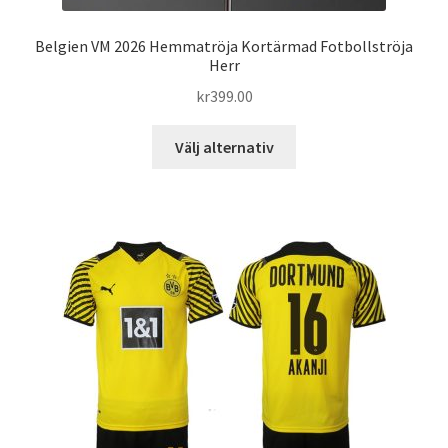
Belgien VM 2026 Hemmatröja Kortärmad Fotbollströja
Herr
kr
399.00
Den
Välj alternativ
här
produkten
har
flera
varianter.
De
olika
alternativen
kan
väljas
på
produktsidan