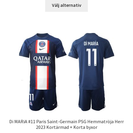
Den
Välj alternativ
här
produkten
har
flera
varianter.
De
olika
alternativen
kan
väljas
på
produktsidan
Di MARiA #11 Paris Saint-Germain PSG Hemmatröja Herr
2023 Kortärmad + Korta byxor