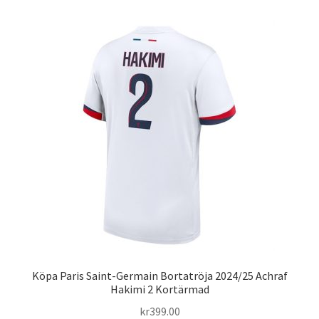
flera
varianter.
De
olika
alternativen
kan
väljas
på
produktsidan
Köpa Paris Saint-Germain Bortatröja 2024/25 Achraf
Hakimi 2 Kortärmad
kr
399.00