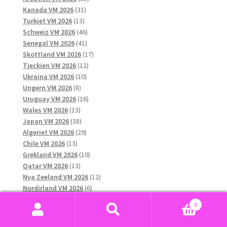
31
produkter
Kanada VM 2026
31
13
produkter
Turkiet VM 2026
13
produkter
46
Schweiz VM 2026
46
41
produkter
Senegal VM 2026
41
produkter
17
Skottland VM 2026
17
12
produkter
Tjeckien VM 2026
12
10
produkter
Ukraina VM 2026
10
8
produkter
Ungern VM 2026
8
produkter
16
Uruguay VM 2026
16
13
produkter
Wales VM 2026
13
produkter
38
Japan VM 2026
38
produkter
29
Algeriet VM 2026
29
13
produkter
Chile VM 2026
13
produkter
10
Grekland VM 2026
10
13
produkter
Qatar VM 2026
13
produkter
12
Nya Zeeland VM 2026
12
6
produkter
Nordirland VM 2026
6
11
produkter
Ecuador VM 2026
11
0
produkter
11
Paraguay VM 2026
11
Sök
Sök
45
produkter
Marocko VM 2026
45