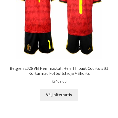
kan
väljas
på
produktsidan
Belgien 2026 VM Hemmaställ Herr Thibaut Courtois #1
Kortärmad Fotbollströja + Shorts
kr
409.00
Den
Välj alternativ
här
produkten
har