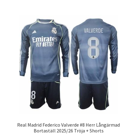
har
flera
varianter.
De
olika
alternativen
kan
väljas
på
produktsidan
Real Madrid Federico Valverde #8 Herr Långärmad
Bortaställ 2025/26 Tröja + Shorts