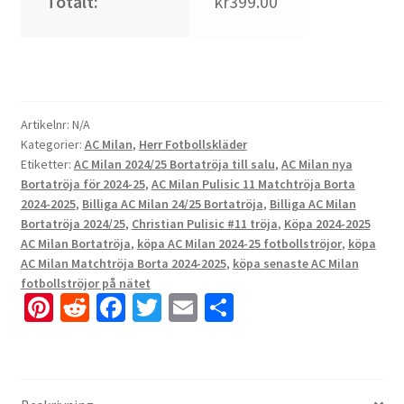
Totalt:
kr399.00
Artikelnr:
N/A
Kategorier:
AC Milan
,
Herr Fotbollskläder
Etiketter:
AC Milan 2024/25 Bortatröja till salu
,
AC Milan nya
Bortatröja för 2024-25
,
AC Milan Pulisic 11 Matchtröja Borta
2024-2025
,
Billiga AC Milan 24/25 Bortatröja
,
Billiga AC Milan
Bortatröja 2024/25
,
Christian Pulisic #11 tröja
,
Köpa 2024-2025
AC Milan Bortatröja
,
köpa AC Milan 2024-25 fotbollströjor
,
köpa
AC Milan Matchtröja Borta 2024-2025
,
köpa senaste AC Milan
fotbollströjor på nätet
Pi
R
Fa
T
E
D
nt
e
ce
wi
m
el
er
d
b
tt
ai
a
es
di
o
er
l