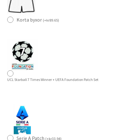
Korta byxor
(
+
kr
89.65
)
UCL Starball 7 Times Winner + UEFA Foundation Patch Set
Serie A Patch
(
+
kr
33.94
)