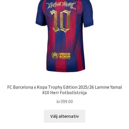
olika
alternativen
kan
väljas
på
produktsidan
FC Barcelona x Kopa Trophy Edition 2025/26 Lamine Yamal
#10 Herr Fotbollströja
kr
399.00
Den
Välj alternativ
här
produkten