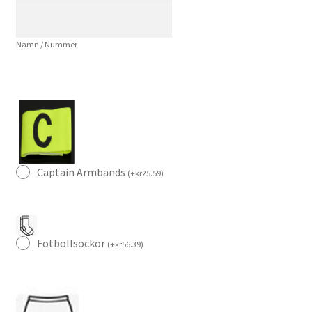
Pulisic
11
Namn / Nummer
Kortärmad
mängd
Captain Armbands
(
+
kr
25.59
)
Fotbollsockor
(
+
kr
56.39
)