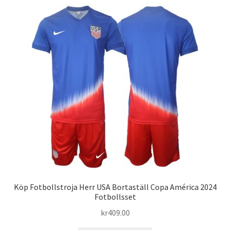
flera
varianter.
De
olika
alternativen
kan
väljas
på
produktsidan
Köp Fotbollstroja Herr USA Bortaställ Copa América 2024
Fotbollsset
kr
409.00