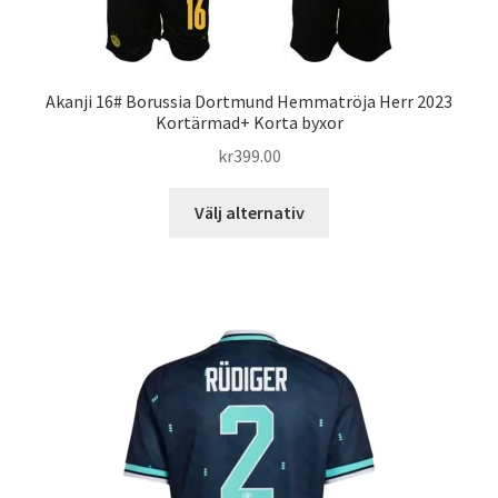
Akanji 16# Borussia Dortmund Hemmatröja Herr 2023
Kortärmad+ Korta byxor
kr
399.00
Den
Välj alternativ
här
produkten
har
flera
varianter.
De
olika
alternativen
kan
väljas