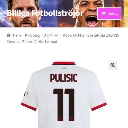
Billiga Fotbollströjor
Hoppa
Hoppa
Meny
till
till
navigering
innehåll
Hem
Hem
Klubblag
AC Milan
Köpa AC Milan Bortatröja 2024/25
Christian Pulisic 11 Kortärmad
Bloggar
Butik
Kassa
Kontakta oss
Mitt konto
Storleksguiden