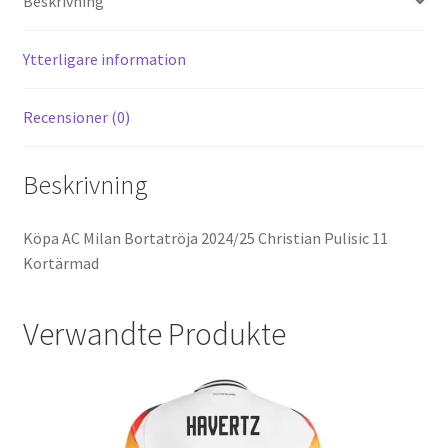
Beskrivning
t
t
o
k
Ytterligare information
Recensioner (0)
Beskrivning
Köpa AC Milan Bortatröja 2024/25 Christian Pulisic 11
Kortärmad
Verwandte Produkte