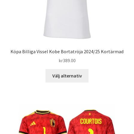
produktsidan
Köpa Billiga Vissel Kobe Bortatröja 2024/25 Kortärmad
kr
389.00
Den
Välj alternativ
här
produkten
har
flera
varianter.
De
olika
alternativen