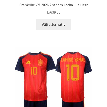
Frankrike VM 2026 Anthem Jacka Lila Herr
kr
639.00
Den
Välj alternativ
här
produkten
har
flera
varianter.
De
olika
alternativen
kan
väljas
på
produktsidan