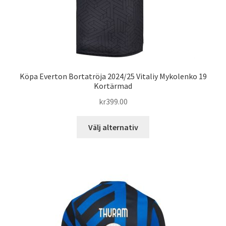
Köpa Everton Bortatröja 2024/25 Vitaliy Mykolenko 19
Kortärmad
kr
399.00
Den
Välj alternativ
här
produkten
har
flera
varianter.
De
olika
alternativen