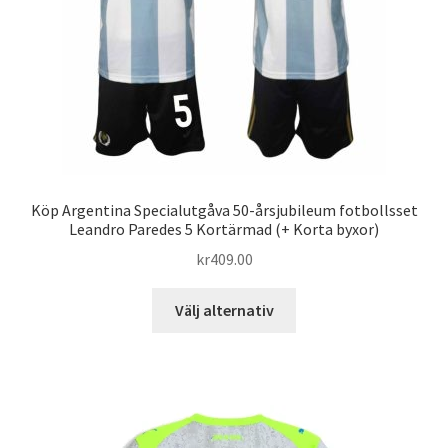
på
produktsidan
Köp Argentina Specialutgåva 50-årsjubileum fotbollsset
Leandro Paredes 5 Kortärmad (+ Korta byxor)
kr
409.00
Den
Välj alternativ
här
produkten
har
flera
varianter.