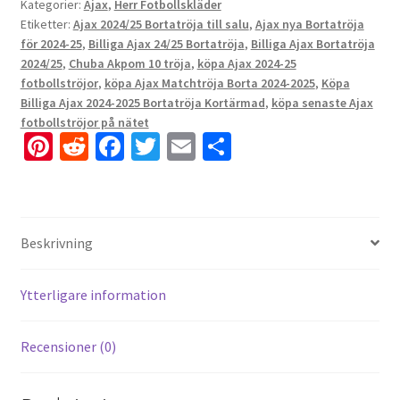
Kategorier:
Ajax
,
Herr Fotbollskläder
Etiketter:
Ajax 2024/25 Bortatröja till salu
,
Ajax nya Bortatröja
för 2024-25
,
Billiga Ajax 24/25 Bortatröja
,
Billiga Ajax Bortatröja
2024/25
,
Chuba Akpom 10 tröja
,
köpa Ajax 2024-25
fotbollströjor
,
köpa Ajax Matchtröja Borta 2024-2025
,
Köpa
Billiga Ajax 2024-2025 Bortatröja Kortärmad
,
köpa senaste Ajax
fotbollströjor på nätet
Pi
R
Fa
T
E
D
nt
e
ce
wi
m
el
er
d
b
tt
ai
a
es
di
o
er
l
Beskrivning
t
t
o
k
Ytterligare information
Recensioner (0)