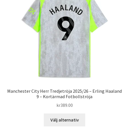
De
olika
alternativen
kan
väljas
på
produktsidan
Manchester City Herr Tredjetröja 2025/26 – Erling Haaland
9 – Kortärmad Fotbollströja
kr
389.00
Den
Välj alternativ
här