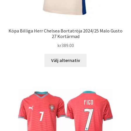
Köpa Billiga Herr Chelsea Bortatröja 2024/25 Malo Gusto
27 Kortärmad
kr
389.00
Den
Välj alternativ
här
produkten
har
flera
varianter.
De
olika
alternativen
kan
väljas