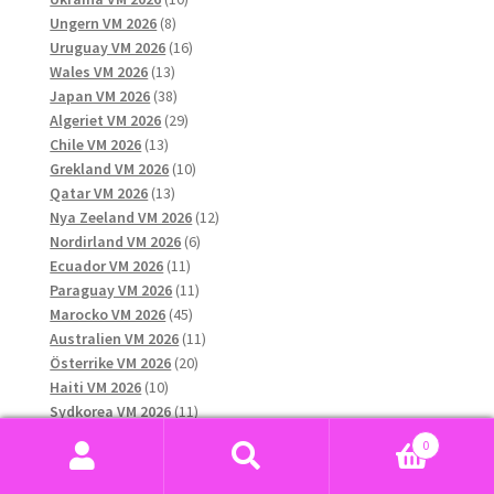
8
produkter
Ungern VM 2026
8
produkter
16
Uruguay VM 2026
16
13
produkter
Wales VM 2026
13
produkter
38
Japan VM 2026
38
produkter
29
Algeriet VM 2026
29
13
produkter
Chile VM 2026
13
produkter
10
Grekland VM 2026
10
13
produkter
Qatar VM 2026
13
produkter
12
Nya Zeeland VM 2026
12
6
produkter
Nordirland VM 2026
6
11
produkter
Ecuador VM 2026
11
produkter
11
Paraguay VM 2026
11
45
produkter
Marocko VM 2026
45
produkter
11
Australien VM 2026
11
20
produkter
Österrike VM 2026
20
10
produkter
Haiti VM 2026
10
produkter
11
Sydkorea VM 2026
11
produkter
7
Saudiarabien VM 2026
7
0
15
produkter
Curaçao VM 2026
15
Sök
Sök
12
produkter
Ghana VM 2026
12