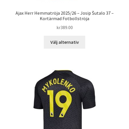
Ajax Herr Hemmatröja 2025/26 – Josip Šutalo 37 –
Kortärmad Fotbollströja
kr
389.00
Den
Välj alternativ
här
produkten
har
flera
varianter.
De
olika
alternativen
kan
väljas
på
produktsidan