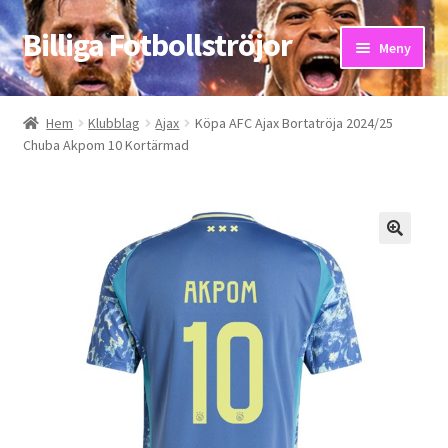
Billiga Fotbollströjor
Hoppa
Hoppa
Meny
till
till
navigering
innehåll
Hem
Hem
Klubblag
Ajax
Köpa AFC Ajax Bortatröja 2024/25
Chuba Akpom 10 Kortärmad
Bloggar
Butik
Kassa
Kontakta oss
Mitt konto
Storleksguiden