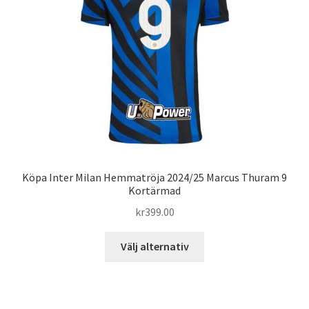
kan
väljas
på
produktsidan
Köpa Inter Milan Hemmatröja 2024/25 Marcus Thuram 9
Kortärmad
kr
399.00
Den
Välj alternativ
här
produkten
har
flera