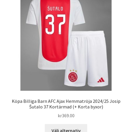
De
olika
alternativen
kan
väljas
på
produktsidan
Köpa Billiga Barn AFC Ajax Hemmatröja 2024/25 Josip
Šutalo 37 Kortärmad (+ Korta byxor)
kr
369.00
Den
Välj alternativ