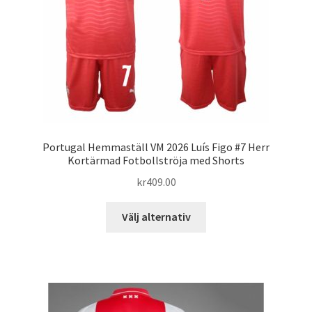
på
produktsidan
Portugal Hemmaställ VM 2026 Luís Figo #7 Herr
Kortärmad Fotbollströja med Shorts
kr
409.00
Den
Välj alternativ
här
produkten
har
flera
varianter.