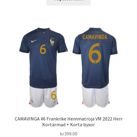
här
produkten
har
flera
varianter.
De
olika
alternativen
kan
väljas
på
produktsidan
CAMAVINGA #6 Frankrike Hemmatröja VM 2022 Herr
Kortärmad + Korta byxor
kr
399.00