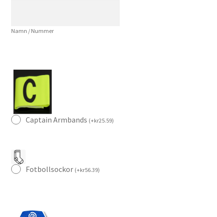
Akpom
10
Namn / Nummer
Kortärmad
mängd
Captain Armbands
(
+
kr
25.59
)
Fotbollsockor
(
+
kr
56.39
)