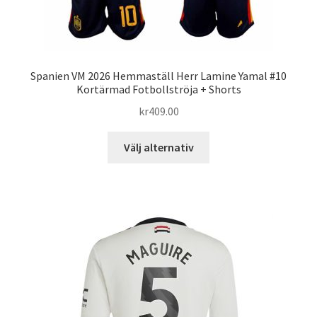
Spanien VM 2026 Hemmaställ Herr Lamine Yamal #10
Kortärmad Fotbollströja + Shorts
kr
409.00
Den
Välj alternativ
här
produkten
har
flera
varianter.
De
olika
alternativen
kan
väljas