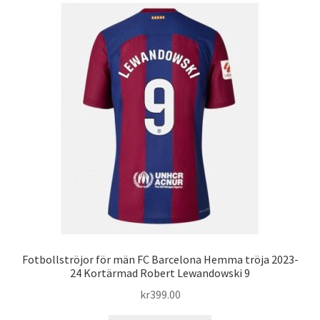
varianter.
De
olika
alternativen
kan
väljas
på
produktsidan
Fotbollströjor för män FC Barcelona Hemma tröja 2023-
24 Kortärmad Robert Lewandowski 9
kr
399.00