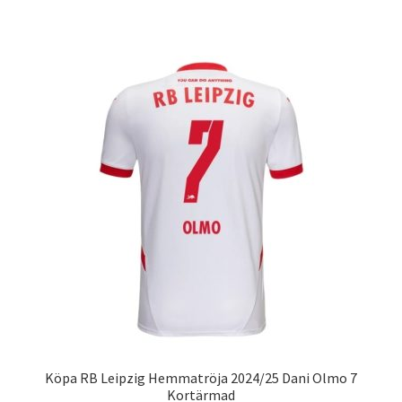
produkten
har
flera
varianter.
De
olika
alternativen
kan
väljas
på
produktsidan
Köpa RB Leipzig Hemmatröja 2024/25 Dani Olmo 7
Kortärmad