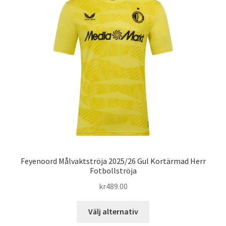
De
olika
alternativen
kan
väljas
på
produktsidan
Feyenoord Målvaktströja 2025/26 Gul Kortärmad Herr
Fotbollströja
kr
489.00
Den
Välj alternativ
här