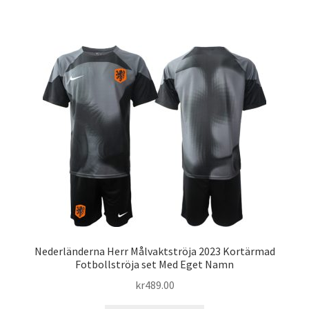
produkten
har
flera
varianter.
De
olika
alternativen
kan
väljas
på
produktsidan
Nederländerna Herr Målvaktströja 2023 Kortärmad
Fotbollströja set Med Eget Namn
kr
489.00