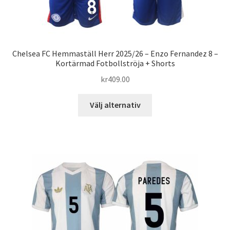
Chelsea FC Hemmaställ Herr 2025/26 – Enzo Fernandez 8 –
Kortärmad Fotbollströja + Shorts
kr
409.00
Den
Välj alternativ
här
produkten
har
flera
varianter.
De
olika
alternativen
kan
väljas