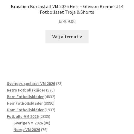
Brasilien Bortaställ VM 2026 Herr – Gleison Bremer #14
Fotbollsset Tröja & Shorts
kr
409.00
Den
Välj alternativ
här
produkten
har
flera
varianter.
De
23
Sveriges spelare i VM 2026
23
olika
578
produkter
Retro Fotbollskläder
578
alternativen
produkter
4832
Barn Fotbollskläder
4832
kan
9990
produkter
Herr Fotbollskläder
9990
väljas
produkter
1937
Dam Fotbollskläder
1937
på
2805
produkter
Fotbolls-VM 2026
2805
produktsidan
produkter
80
Sverige VM 2026
80
76
produkter
Norge VM 2026
76