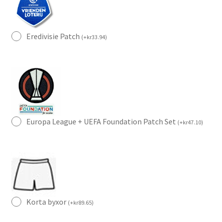
Eredivisie Patch
(
+
kr
33.94
)
Europa League + UEFA Foundation Patch Set
(
+
kr
47.10
)
Korta byxor
(
+
kr
89.65
)