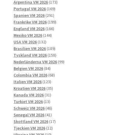
produkter
173
Argentina VM 2026
173
169
produkter
Portugal VM 2026
169
291
produkter
Spanien VM 2026
291
produkter
199
Frankrike VM 2026
199
166
produkter
England VM 2026
166
144
produkter
Mexiko VM 2026
144
132
produkter
USA VM 2026
132
produkter
189
Brasilien VM 2026
189
produkter
158
Tyskland VM 2026
158
produkter
99
Nederländerna VM 2026
99
84
produkter
Belgien VM 2026
84
produkter
68
Colombia VM 2026
68
123
produkter
Italien VM 2026
123
produkter
35
Kroatien VM 2026
35
31
produkter
Kanada VM 2026
31
13
produkter
Turkiet VM 2026
13
produkter
46
Schweiz VM 2026
46
41
produkter
Senegal VM 2026
41
produkter
17
Skottland VM 2026
17
12
produkter
Tjeckien VM 2026
12
10
produkter
Ukraina VM 2026
10