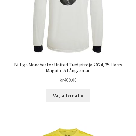
på
produktsidan
Billiga Manchester United Tredjetröja 2024/25 Harry
Maguire 5 Långärmad
kr
409.00
Den
Välj alternativ
här
produkten
har
flera
varianter.