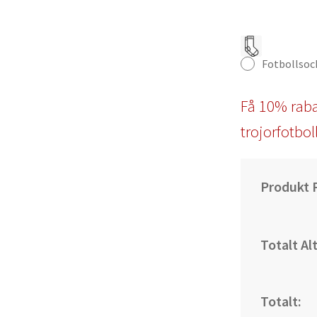
Fotbollsoc
Få 10% raba
trojorfotbol
Produkt P
Totalt Al
Totalt: