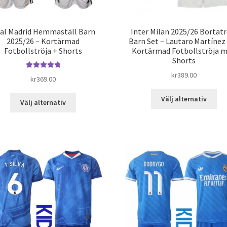
al Madrid Hemmaställ Barn
Inter Milan 2025/26 Bortatr
2025/26 – Kortärmad
Barn Set – Lautaro Martínez
Fotbollströja + Shorts
Kortärmad Fotbollströja 
Shorts
kr
389.00
Betygsatt
5.00
kr
369.00
av 5
De
Den
Välj alternativ
Välj alternativ
här
här
pro
produkten
har
har
fle
flera
var
varianter.
De
De
oli
olika
alt
alternativen
kan
kan
väl
väljas
på
på