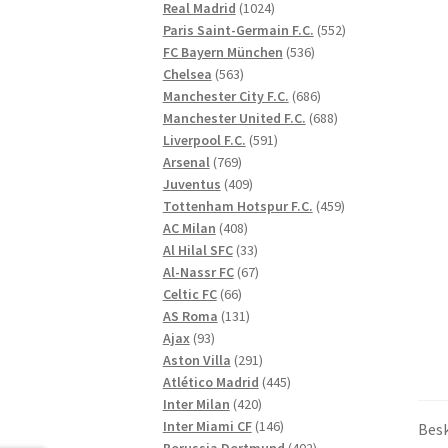
1024
produkter
Real Madrid
1024
produkter
552
Paris Saint-Germain F.C.
552
536
produkter
FC Bayern München
536
563
produkter
Chelsea
563
produkter
686
Manchester City F.C.
686
produkter
688
Manchester United F.C.
688
591
produkter
Liverpool F.C.
591
769
produkter
Arsenal
769
produkter
409
Juventus
409
produkter
459
Tottenham Hotspur F.C.
459
408
produkter
AC Milan
408
produkter
33
Al Hilal SFC
33
produkter
67
Al-Nassr FC
67
66
produkter
Celtic FC
66
produkter
131
AS Roma
131
93
produkter
Ajax
93
produkter
291
Aston Villa
291
produkter
445
Atlético Madrid
445
420
produkter
Inter Milan
420
produkter
146
Inter Miami CF
146
Besk
produkter
402
Borussia Dortmund
402