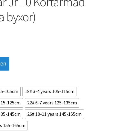
 Jr 10 Kortärmad
a byxor)
den
 85-105cm
18# 3-4 years 105-115cm
 115-125cm
22# 6-7 years 125-135cm
 135-145cm
26# 10-11 years 145-155cm
rs 155-165cm