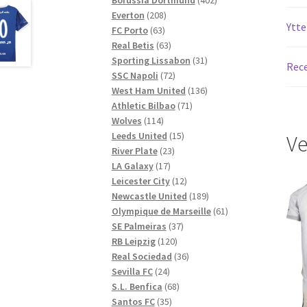
208
produkter
Everton
208
Ytte
63
produkter
FC Porto
63
produkter
63
Real Betis
63
produkter
31
Sporting Lissabon
31
Rece
72
produkter
SSC Napoli
72
produkter
136
West Ham United
136
71
produkter
Athletic Bilbao
71
114
produkter
Wolves
114
produkter
15
Leeds United
15
Ve
23
produkter
River Plate
23
17
produkter
LA Galaxy
17
produkter
12
Leicester City
12
produkter
189
Newcastle United
189
produkter
61
Olympique de Marseille
61
37
produkter
SE Palmeiras
37
120
produkter
RB Leipzig
120
produkter
36
Real Sociedad
36
24
produkter
Sevilla FC
24
produkter
68
S.L. Benfica
68
35
produkter
Santos FC
35