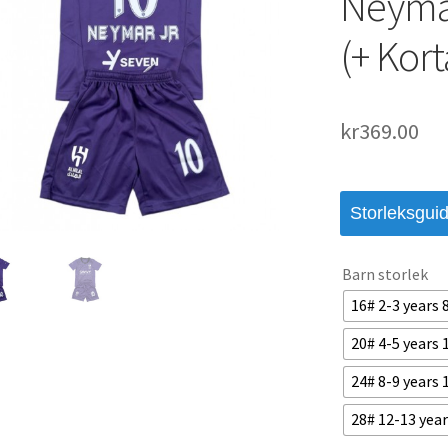
Neymar
(+ Kort
kr
369.00
Storleksgui
Barn storlek
16# 2-3 years
20# 4-5 years
24# 8-9 years
28# 12-13 yea