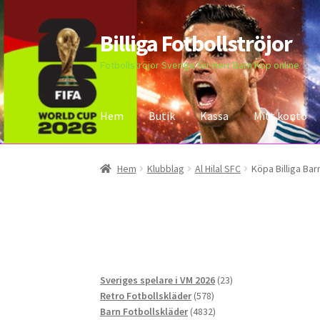
Billiga Fotbollströjor
Hoppa
Hoppa
till
till
Fotbollströjor Sverige för Herr Barn Köp online
navigering
innehåll
Hem
Butik
Kassa
Mitt konto
Hem
Bloggar
Butik
Kassa
Kontakta oss
Mitt 
Hem
Klubblag
Al Hilal SFC
Köpa Billiga Bar
23
Sveriges spelare i VM 2026
23
578
produkter
Retro Fotbollskläder
578
produkter
4832
Barn Fotbollskläder
4832