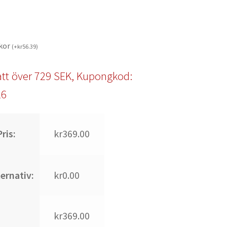
kor
(
+
kr
56.39
)
tt över 729 SEK, Kupongkod:
l6
ris:
kr369.00
ternativ:
kr0.00
kr369.00