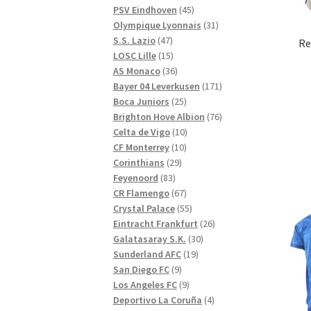
produkter
45
PSV Eindhoven
45
produkter
31
Olympique Lyonnais
31
47
produkter
S.S. Lazio
47
Re
produkter
15
LOSC Lille
15
produkter
36
AS Monaco
36
produkter
171
Bayer 04 Leverkusen
171
25
produkter
Boca Juniors
25
produkter
76
Brighton Hove Albion
76
10
produkter
Celta de Vigo
10
10
produkter
CF Monterrey
10
29
produkter
Corinthians
29
83
produkter
Feyenoord
83
produkter
67
CR Flamengo
67
produkter
55
Crystal Palace
55
produkter
26
Eintracht Frankfurt
26
30
produkter
Galatasaray S.K.
30
19
produkter
Sunderland AFC
19
9
produkter
San Diego FC
9
produkter
9
Los Angeles FC
9
produkter
4
Deportivo La Coruña
4