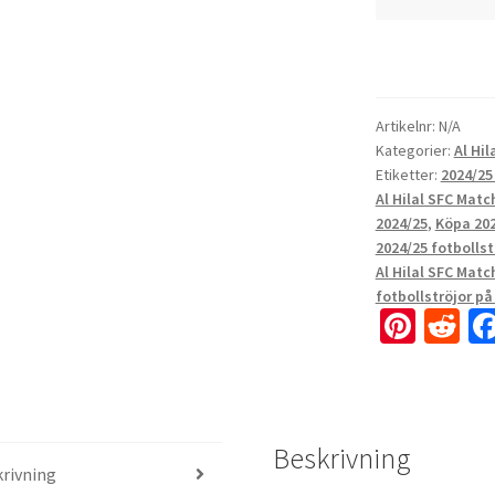
Artikelnr:
N/A
Kategorier:
Al Hil
Etiketter:
2024/25 
Al Hilal SFC Matc
2024/25
,
Köpa 202
2024/25 fotbollst
Al Hilal SFC Matc
fotbollströjor på
Pi
R
nt
e
er
d
es
di
Beskrivning
t
t
rivning