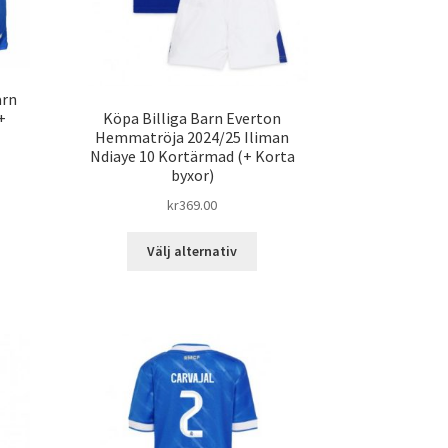
duktsidan
arn
Köpa Billiga Barn Everton
+
Hemmatröja 2024/25 Iliman
Ndiaye 10 Kortärmad (+ Korta
byxor)
n
kr
369.00
Den
dukten
Välj alternativ
här
produkten
ra
har
ianter.
flera
varianter.
ka
De
ernativen
olika
alternativen
jas
kan