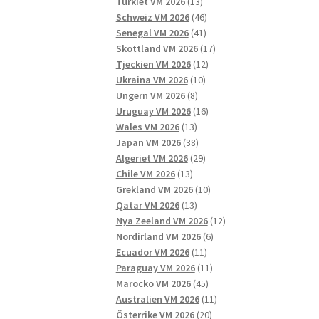
13
produkter
Turkiet VM 2026
13
produkter
46
Schweiz VM 2026
46
41
produkter
Senegal VM 2026
41
produkter
17
Skottland VM 2026
17
12
produkter
Tjeckien VM 2026
12
10
produkter
Ukraina VM 2026
10
8
produkter
Ungern VM 2026
8
produkter
16
Uruguay VM 2026
16
13
produkter
Wales VM 2026
13
produkter
38
Japan VM 2026
38
produkter
29
Algeriet VM 2026
29
13
produkter
Chile VM 2026
13
produkter
10
Grekland VM 2026
10
13
produkter
Qatar VM 2026
13
produkter
12
Nya Zeeland VM 2026
12
6
produkter
Nordirland VM 2026
6
11
produkter
Ecuador VM 2026
11
produkter
11
Paraguay VM 2026
11
45
produkter
Marocko VM 2026
45
produkter
11
Australien VM 2026
11
20
produkter
Österrike VM 2026
20