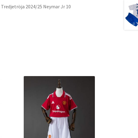
k
C Tredjetröja 2024/25 Neymar Jr 10