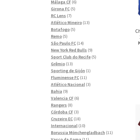
6
produkter
Málaga CF
6
5
produkter
Girona FC
5
7
produkter
RC Lens
7
produkter
13
Atlético Mineiro
13
5
produkter
Botafogo
5
C
5
produkter
Remo
5
produkter
14
São Paulo FC
14
produkter
9
New York Red Bulls
9
produkter
5
Sport Club do Recife
5
13
produkter
Grêmio
13
produkter
1
Sporting de Gijón
1
11
produkt
Fluminense FC
11
produkter
3
Atlético Nacional
3
9
produkter
Bahia
9
produkter
6
Valencia CF
6
8
produkter
Rangers
8
produkter
3
Córdoba CF
3
produkter
18
Cruzeiro EC
18
produkter
10
Internacional
10
produkter
11
Borussia Mönchengladbach
11
11
produkter
Vasco da Gama
11