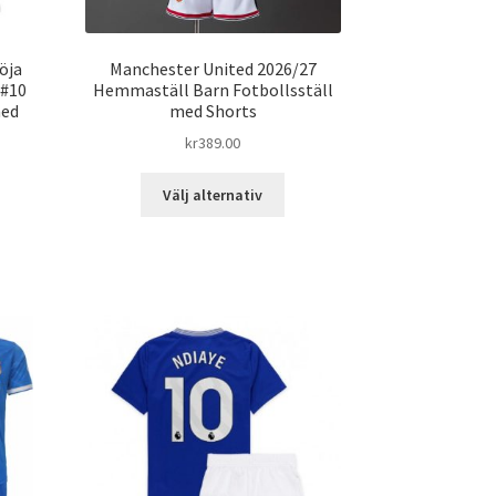
öja
Manchester United 2026/27
 #10
Hemmaställ Barn Fotbollsställ
med
med Shorts
kr
389.00
Den
Välj alternativ
n
här
produkten
dukten
har
flera
ra
varianter.
ianter.
De
olika
ka
alternativen
ernativen
kan
väljas
jas
på
produktsidan