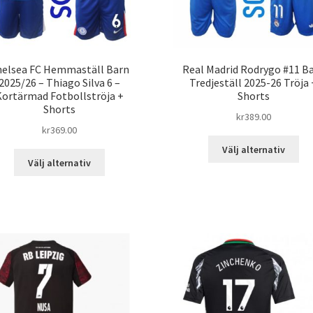
pro
produktsidan
helsea FC Hemmaställ Barn
Real Madrid Rodrygo #11 B
2025/26 – Thiago Silva 6 –
Tredjeställ 2025-26 Tröja 
Kortärmad Fotbollströja +
Shorts
Shorts
kr
389.00
kr
369.00
De
Välj alternativ
Den
här
Välj alternativ
här
pro
produkten
har
har
fle
flera
var
varianter.
De
De
oli
olika
alt
alternativen
kan
kan
väl
väljas
på