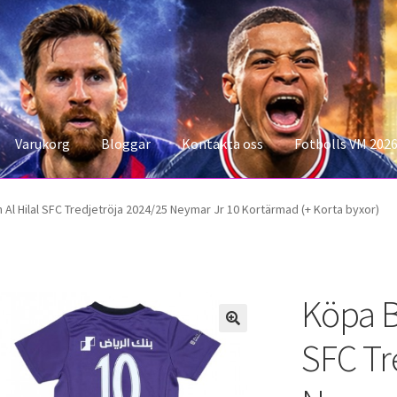
Varukorg
Bloggar
Kontakta oss
Fotbolls VM 202
konto
Storleksguiden
Varukorg
n Al Hilal SFC Tredjetröja 2024/25 Neymar Jr 10 Kortärmad (+ Korta byxor)
Köpa Bi
SFC Tr