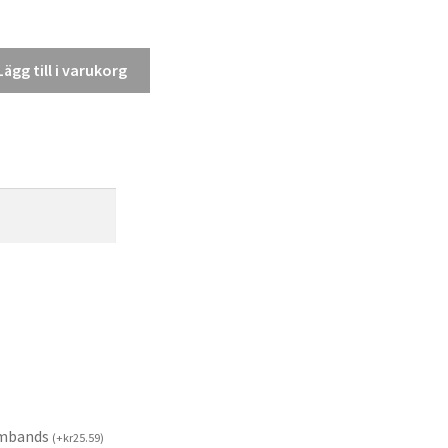
Lägg till i varukorg
rmbands
(
+
kr
25.59
)