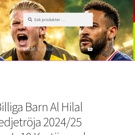
Sök
Sök
efter:
6
kr
0.00
0 artiklar
lliga Barn Al Hilal
edjetröja 2024/25