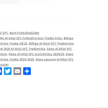
al SFC
,
Barn Fotbollskläder
Ny Al Hilal SFC Fotbollströjor Tredje tröja
,
Billiga
htröja Tredje 24/25
,
Billiga Al Hilal SFC Tredjetröja
4-2025 Al Hilal SFC Tredjetröja
,
köpa Al Hilal SFC
röjor
,
Köpa Al Hilal SFC matchtröja 2024/25
,
köpa
htröja Tredje 2024-2025
,
köpa senaste Al Hilal SFC
 nätet
Fa
T
E
D
ce
wi
m
el
b
tt
ai
a
o
er
l
o