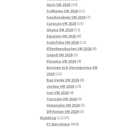
10
produkter
Haiti VM 2026
10
produkter
11
Sydkorea VM 2026
11
produkter
7
Saudiarabien VM 2026
7
15
produkter
Curaçao VM 2026
15
12
produkter
Ghana VM 2026
12
produkter
8
Egypten VM 2026
8
produkter
12
Sydafrika VM 2026
12
produkter
8
Elfenbenskusten VM 2026
8
3
produkter
Island VM 2026
3
produkter
9
Panama VM 2026
9
produkter
Bosnien och Hercegovina VM
22
2026
22
produkter
8
Kap Verde VM 2026
8
19
produkter
Jordan VM 2026
19
4
produkter
Iran VM 2026
4
produkter
5
Tunisien VM 2026
5
produkter
5
Venezuela VM 2026
5
3
produkter
DR Kongo VM 2026
3
12107
produkter
Klubblag
12107
produkter
916
FC Barcelona
916