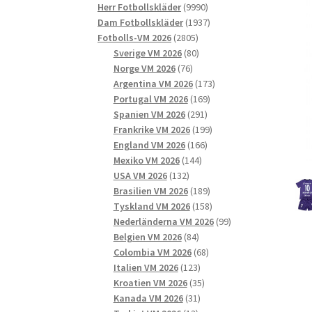
9990
produkter
Herr Fotbollskläder
9990
produkter
1937
Dam Fotbollskläder
1937
2805
produkter
Fotbolls-VM 2026
2805
produkter
80
Sverige VM 2026
80
76
produkter
Norge VM 2026
76
produkter
173
Argentina VM 2026
173
169
produkter
Portugal VM 2026
169
291
produkter
Spanien VM 2026
291
produkter
199
Frankrike VM 2026
199
166
produkter
England VM 2026
166
144
produkter
Mexiko VM 2026
144
132
produkter
USA VM 2026
132
produkter
189
Brasilien VM 2026
189
produkter
158
Tyskland VM 2026
158
produkter
99
Nederländerna VM 2026
99
84
produkter
Belgien VM 2026
84
produkter
68
Colombia VM 2026
68
123
produkter
Italien VM 2026
123
produkter
35
Kroatien VM 2026
35
31
produkter
Kanada VM 2026
31