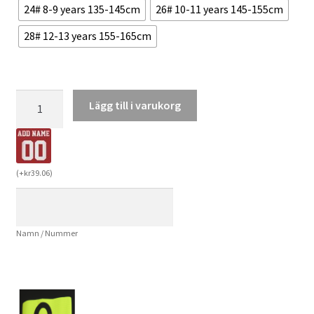
24# 8-9 years 135-145cm
26# 10-11 years 145-155cm
28# 12-13 years 155-165cm
Köpa
Lägg till i varukorg
Billiga
Barn
Atlético
Madrid
(
+
kr
39.06
)
Hemmatröja
2024/25
Robin
Namn / Nummer
Le
Normand
24
Kortärmad
(+