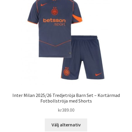
De
olika
alternativen
kan
väljas
på
produktsidan
Inter Milan 2025/26 Tredjetröja Barn Set – Kortärmad
Fotbollströja med Shorts
kr
389.00
Den
Välj alternativ
här