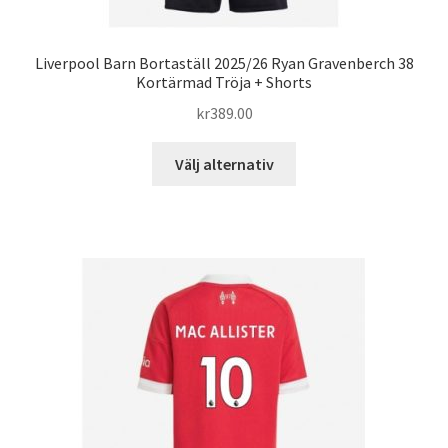
Liverpool Barn Bortaställ 2025/26 Ryan Gravenberch 38
Kortärmad Tröja + Shorts
kr
389.00
Den
Välj alternativ
här
produkten
har
flera
varianter.
De
olika
alternativen
kan
väljas
på