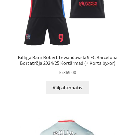
på
produktsidan
Billiga Barn Robert Lewandowski 9 FC Barcelona
Bortatröja 2024/25 Kortärmad (+ Korta byxor)
kr
369.00
Den
Välj alternativ
här
produkten
har
flera
varianter.
De