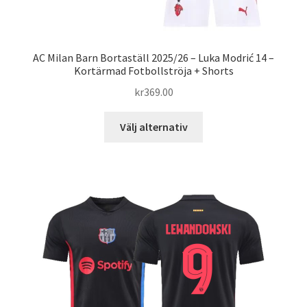
AC Milan Barn Bortaställ 2025/26 – Luka Modrić 14 –
Kortärmad Fotbollströja + Shorts
kr
369.00
Den
Välj alternativ
här
produkten
har
flera
varianter.
De
olika
alternativen
kan
väljas