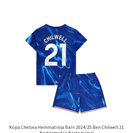
produkten
har
flera
varianter.
De
olika
alternativen
kan
väljas
på
produktsidan
Köpa Chelsea Hemmatröja Barn 2024/25 Ben Chilwell 21
Kortärmad (+ Korta byxor)