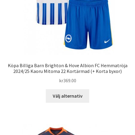
på
produktsidan
Köpa Billiga Barn Brighton & Hove Albion FC Hemmatröja
2024/25 Kaoru Mitoma 22 Kortärmad (+ Korta byxor)
kr
369.00
Den
Välj alternativ
här
produkten
har
flera
varianter.