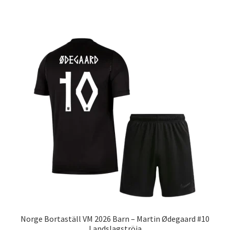
produkten
har
flera
varianter.
De
olika
alternativen
kan
väljas
på
produktsidan
Norge Bortaställ VM 2026 Barn – Martin Ødegaard #10
Landslagströja