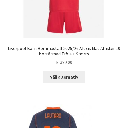
produktsidan
Liverpool Barn Hemmaställ 2025/26 Alexis Mac Allister 10
Kortärmad Tröja + Shorts
kr
389.00
Den
Välj alternativ
här
produkten
har
flera
varianter.
De
olika