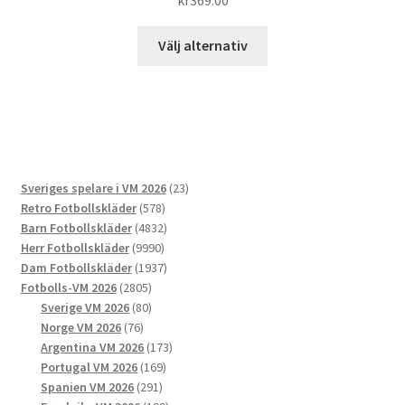
5.00
av 5
Den
Välj alternativ
här
produkten
har
flera
varianter.
De
23
Sveriges spelare i VM 2026
23
olika
578
produkter
Retro Fotbollskläder
578
alternativen
produkter
4832
Barn Fotbollskläder
4832
kan
9990
produkter
Herr Fotbollskläder
9990
väljas
produkter
1937
Dam Fotbollskläder
1937
på
2805
produkter
Fotbolls-VM 2026
2805
produktsidan
produkter
80
Sverige VM 2026
80
76
produkter
Norge VM 2026
76
produkter
173
Argentina VM 2026
173
169
produkter
Portugal VM 2026
169
291
produkter
Spanien VM 2026
291