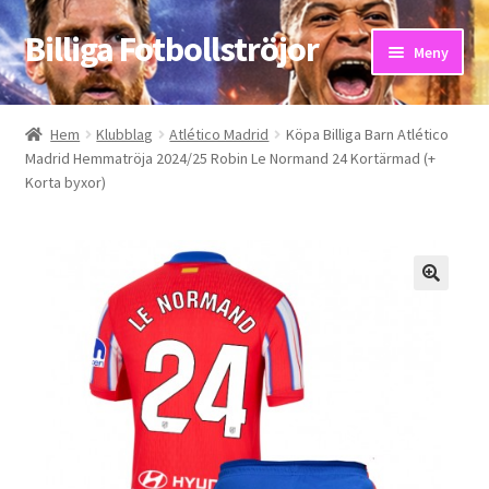
Billiga Fotbollströjor
Hoppa
Hoppa
Meny
till
till
navigering
innehåll
Hem
Hem
Klubblag
Atlético Madrid
Köpa Billiga Barn Atlético
Madrid Hemmatröja 2024/25 Robin Le Normand 24 Kortärmad (+
Bloggar
Korta byxor)
Butik
Kassa
Kontakta oss
Mitt konto
Storleksguiden