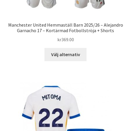
Manchester United Hemmaställ Barn 2025/26 – Alejandro
Garnacho 17 – Kortärmad Fotbollströja + Shorts
kr
369.00
Den
Välj alternativ
här
produkten
har
flera
varianter.
De
olika
alternativen
kan
väljas