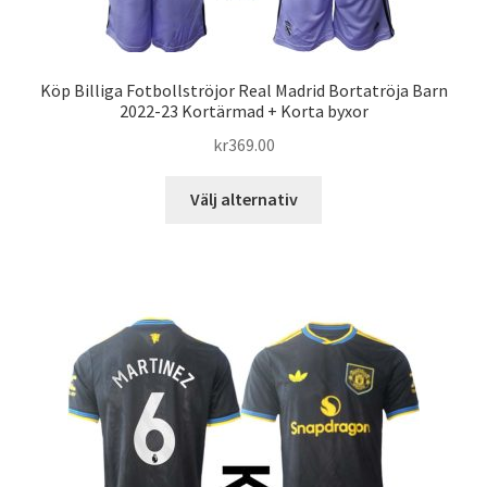
Köp Billiga Fotbollströjor Real Madrid Bortatröja Barn
2022-23 Kortärmad + Korta byxor
kr
369.00
Den
Välj alternativ
här
produkten
har
flera
varianter.
De
olika
alternativen
kan
väljas
på