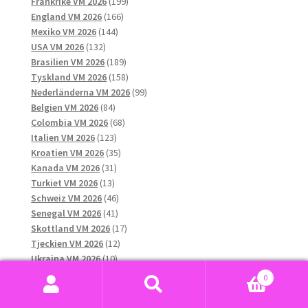
produkter
199
Frankrike VM 2026
199
166
produkter
England VM 2026
166
144
produkter
Mexiko VM 2026
144
132
produkter
USA VM 2026
132
produkter
189
Brasilien VM 2026
189
produkter
158
Tyskland VM 2026
158
produkter
99
Nederländerna VM 2026
99
84
produkter
Belgien VM 2026
84
produkter
68
Colombia VM 2026
68
123
produkter
Italien VM 2026
123
produkter
35
Kroatien VM 2026
35
31
produkter
Kanada VM 2026
31
13
produkter
Turkiet VM 2026
13
produkter
46
Schweiz VM 2026
46
41
produkter
Senegal VM 2026
41
produkter
17
Skottland VM 2026
17
12
produkter
Tjeckien VM 2026
12
10
produkter
Ukraina VM 2026
10
8
produkter
Ungern VM 2026
8
0
produkter
16
Uruguay VM 2026
16
Sök
Sök
13
produkter
Wales VM 2026
13