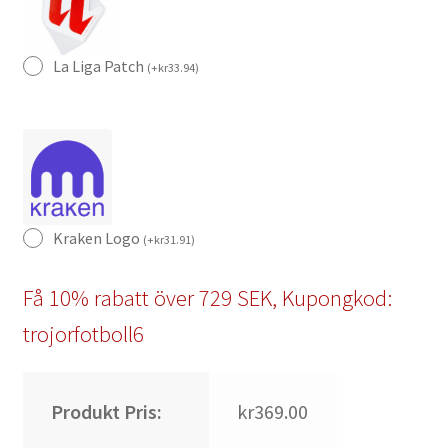
La Liga Patch
(
+
kr
33.94
)
Kraken Logo
(
+
kr
31.91
)
Få 10% rabatt över 729 SEK, Kupongkod:
trojorfotboll6
Produkt Pris:
kr369.00