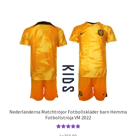
produkten
har
flera
varianter.
De
olika
alternativen
kan
väljas
på
produktsidan
Nederländerna Matchtröjor Fotbollskläder barn Hemma
Fotbollströja VM 2022
Betygsatt
kr
369.00