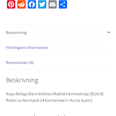
Pi
R
Fa
T
E
D
nt
e
ce
wi
m
el
er
d
b
tt
ai
a
es
di
o
er
l
Beskrivning
t
t
o
k
Ytterligare information
Recensioner (0)
Beskrivning
Köpa Billiga Barn Atlético Madrid Hemmatröja 2024/25
Robin Le Normand 24 Kortärmad (+ Korta byxor)