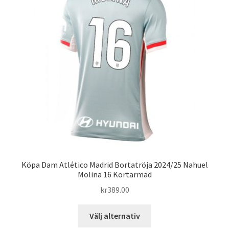
olika
alternativen
kan
väljas
på
produktsidan
Köpa Dam Atlético Madrid Bortatröja 2024/25 Nahuel
Molina 16 Kortärmad
kr
389.00
Den
Välj alternativ
här