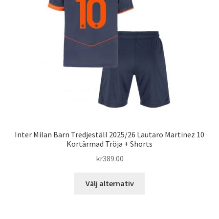
alternativen
kan
väljas
på
produktsidan
Inter Milan Barn Tredjeställ 2025/26 Lautaro Martinez 10
Kortärmad Tröja + Shorts
kr
389.00
Den
Välj alternativ
här
produkten
har