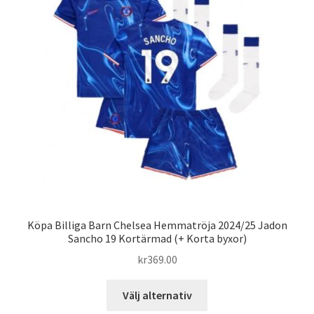
olika
alternativen
kan
väljas
på
produktsidan
Köpa Billiga Barn Chelsea Hemmatröja 2024/25 Jadon
Sancho 19 Kortärmad (+ Korta byxor)
kr
369.00
Den
Välj alternativ
här