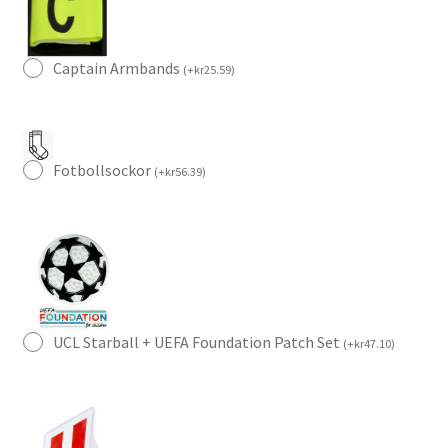
Korta
byxor)
mängd
Captain Armbands
(
+
kr
25.59
)
Fotbollsockor
(
+
kr
56.39
)
UCL Starball + UEFA Foundation Patch Set
(
+
kr
47.10
)