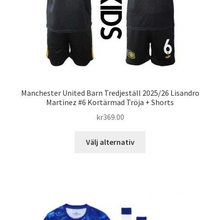
produktsidan
Manchester United Barn Tredjeställ 2025/26 Lisandro
Martinez #6 Kortärmad Tröja + Shorts
kr
369.00
Den
Välj alternativ
här
produkten
har
flera
varianter.
De