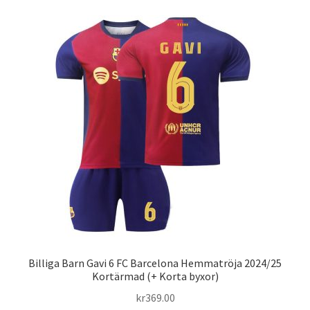
flera
varianter.
De
olika
alternativen
kan
väljas
på
produktsidan
Billiga Barn Gavi 6 FC Barcelona Hemmatröja 2024/25
Kortärmad (+ Korta byxor)
kr
369.00