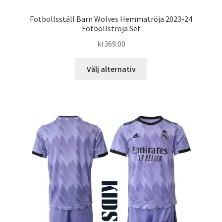
Fotbollsställ Barn Wolves Hemmatröja 2023-24
Fotbollströja Set
kr
369.00
Den
Välj alternativ
här
produkten
har
flera
varianter.
De
olika
alternativen
kan
väljas
på
produktsidan