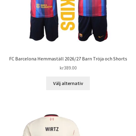
på
produktsidan
FC Barcelona Hemmaställ 2026/27 Barn Tröja och Shorts
kr
389.00
Den
Välj alternativ
här
produkten
har
flera
varianter.
De
olika