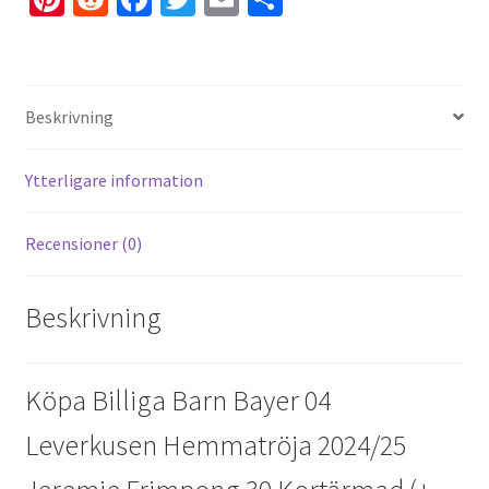
nt
e
ce
wi
m
el
er
d
b
tt
ai
a
es
di
o
er
l
Beskrivning
t
t
o
k
Ytterligare information
Recensioner (0)
Beskrivning
Köpa Billiga Barn Bayer 04
Leverkusen Hemmatröja 2024/25