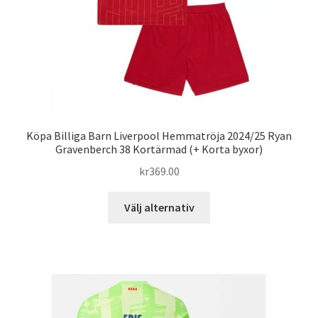
produktsidan
Köpa Billiga Barn Liverpool Hemmatröja 2024/25 Ryan
Gravenberch 38 Kortärmad (+ Korta byxor)
kr
369.00
Den
Välj alternativ
här
produkten
har
flera
varianter.
De