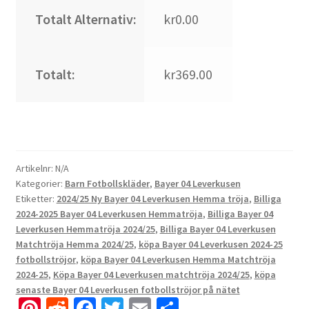
Totalt Alternativ:
kr0.00
Totalt:
kr369.00
Artikelnr:
N/A
Kategorier:
Barn Fotbollskläder
,
Bayer 04 Leverkusen
Etiketter:
2024/25 Ny Bayer 04 Leverkusen Hemma tröja
,
Billiga
2024-2025 Bayer 04 Leverkusen Hemmatröja
,
Billiga Bayer 04
Leverkusen Hemmatröja 2024/25
,
Billiga Bayer 04 Leverkusen
Matchtröja Hemma 2024/25
,
köpa Bayer 04 Leverkusen 2024-25
fotbollströjor
,
köpa Bayer 04 Leverkusen Hemma Matchtröja
2024-25
,
Köpa Bayer 04 Leverkusen matchtröja 2024/25
,
köpa
senaste Bayer 04 Leverkusen fotbollströjor på nätet
Pi
R
Fa
T
E
D