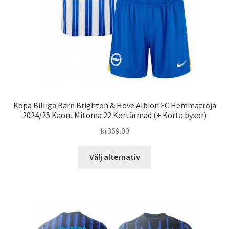
produktsidan
Köpa Billiga Barn Brighton & Hove Albion FC Hemmatröja
2024/25 Kaoru Mitoma 22 Kortärmad (+ Korta byxor)
kr
369.00
Den
Välj alternativ
här
produkten
har
flera
varianter.
De