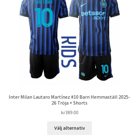
olika
alternativen
kan
väljas
på
produktsidan
Inter Milan Lautaro Martínez #10 Barn Hemmaställ 2025-
26 Tröja + Shorts
kr
389.00
Den
Välj alternativ
här