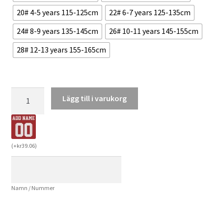
20# 4-5 years 115-125cm
22# 6-7 years 125-135cm
24# 8-9 years 135-145cm
26# 10-11 years 145-155cm
28# 12-13 years 155-165cm
Köpa
Lägg till i varukorg
Billiga
Barn
Bayer
04
(
+
kr
39.06
)
Leverkusen
Hemmatröja
2024/25
Namn / Nummer
Jeremie
Frimpong
30