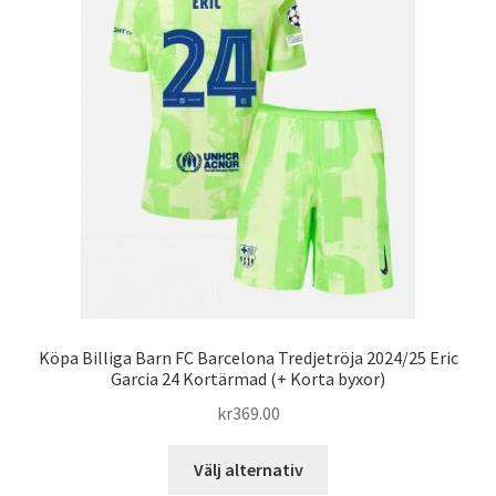
olika
alternativen
kan
väljas
på
produktsidan
Köpa Billiga Barn FC Barcelona Tredjetröja 2024/25 Eric
Garcia 24 Kortärmad (+ Korta byxor)
kr
369.00
Den
Välj alternativ
här