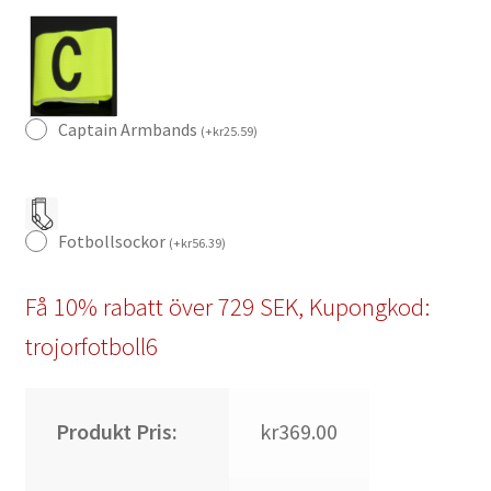
Kortärmad
(+
Korta
byxor)
mängd
Captain Armbands
(
+
kr
25.59
)
Fotbollsockor
(
+
kr
56.39
)
Få 10% rabatt över 729 SEK, Kupongkod:
trojorfotboll6
Produkt Pris:
kr369.00