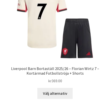
alternativen
kan
väljas
på
produktsidan
Liverpool Barn Bortaställ 2025/26 – Florian Wirtz 7 –
Kortärmad Fotbollströja + Shorts
kr
369.00
Den
Välj alternativ
här
produkten
har