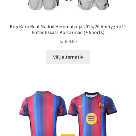
Köp Barn Real Madrid Hemmatröja 2025/26 Rodrygo #11
Fotbollssats Kortärmad (+ Shorts)
kr
369.00
Den
Välj alternativ
här
produkten
har
flera
varianter.
De
olika
alternativen
kan
väljas