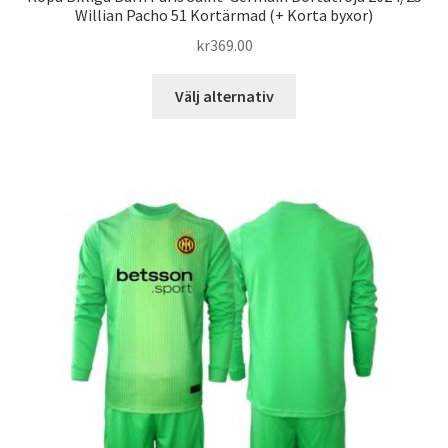
Willian Pacho 51 Kortärmad (+ Korta byxor)
kr
369.00
Den
Välj alternativ
här
produkten
har
flera
varianter.
De
olika
alternativen
kan
väljas
på
produktsidan