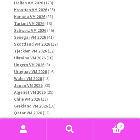
123
produkter
Italien VM 2026
123
produkter
35
Kroatien VM 2026
35
31
produkter
Kanada VM 2026
31
13
produkter
Turkiet VM 2026
13
produkter
46
Schweiz VM 2026
46
41
produkter
Senegal VM 2026
41
produkter
17
Skottland VM 2026
17
12
produkter
Tjeckien VM 2026
12
10
produkter
Ukraina VM 2026
10
8
produkter
Ungern VM 2026
8
produkter
16
Uruguay VM 2026
16
13
produkter
Wales VM 2026
13
produkter
38
Japan VM 2026
38
produkter
29
Algeriet VM 2026
29
13
produkter
Chile VM 2026
13
produkter
10
Grekland VM 2026
10
13
produkter
Qatar VM 2026
13
produkter
12
Nya Zeeland VM 2026
12
6
produkter
0
Nordirland VM 2026
6
Sök
Sök
11
produkter
Ecuador VM 2026
11