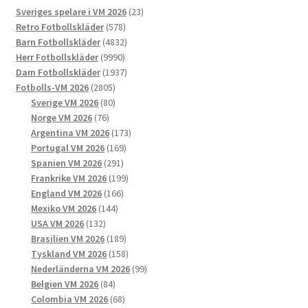
23
Sveriges spelare i VM 2026
23
olika
578
produkter
Retro Fotbollskläder
578
alternativen
produkter
4832
Barn Fotbollskläder
4832
kan
9990
produkter
Herr Fotbollskläder
9990
väljas
produkter
1937
Dam Fotbollskläder
1937
på
2805
produkter
Fotbolls-VM 2026
2805
produktsidan
produkter
80
Sverige VM 2026
80
76
produkter
Norge VM 2026
76
produkter
173
Argentina VM 2026
173
169
produkter
Portugal VM 2026
169
291
produkter
Spanien VM 2026
291
produkter
199
Frankrike VM 2026
199
166
produkter
England VM 2026
166
144
produkter
Mexiko VM 2026
144
132
produkter
USA VM 2026
132
produkter
189
Brasilien VM 2026
189
produkter
158
Tyskland VM 2026
158
produkter
99
Nederländerna VM 2026
99
84
produkter
Belgien VM 2026
84
produkter
68
Colombia VM 2026
68