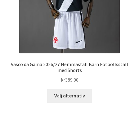
på
produktsidan
Vasco da Gama 2026/27 Hemmaställ Barn Fotbollsställ
med Shorts
kr
389.00
Den
Välj alternativ
här
produkten
har
flera
varianter.
De