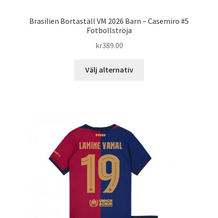
Brasilien Bortaställ VM 2026 Barn – Casemiro #5
Fotbollströja
kr
389.00
Den
Välj alternativ
här
produkten
har
flera
varianter.
De
olika
alternativen
kan
väljas
på
produktsidan