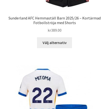
Sunderland AFC Hemmaställ Barn 2025/26 – Kortärmad
Fotbollströja med Shorts
kr
389.00
Den
Välj alternativ
här
produkten
har
flera
varianter.
De
olika
alternativen
kan
väljas
på