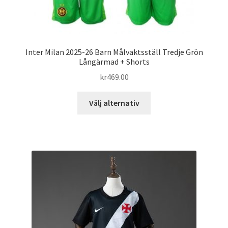
Inter Milan 2025-26 Barn Målvaktsställ Tredje Grön
Långärmad + Shorts
kr
469.00
Den
Välj alternativ
här
produkten
har
flera
varianter.
De
olika
alternativen
kan
väljas