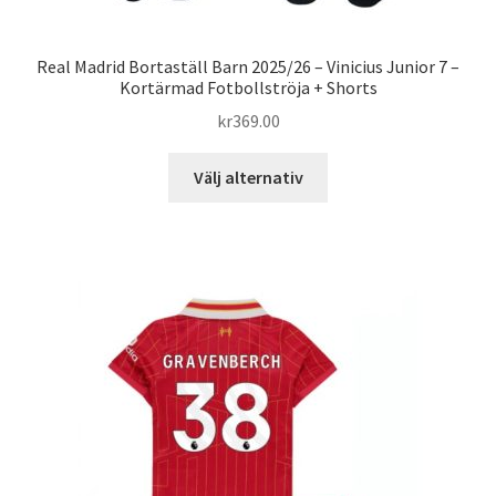
Real Madrid Bortaställ Barn 2025/26 – Vinicius Junior 7 –
Kortärmad Fotbollströja + Shorts
kr
369.00
Den
Välj alternativ
här
produkten
har
flera
varianter.
De
olika
alternativen
kan
väljas
på