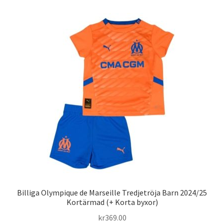
flera
varianter.
De
olika
alternativen
kan
väljas
på
produktsidan
Billiga Olympique de Marseille Tredjetröja Barn 2024/25
Kortärmad (+ Korta byxor)
kr
369.00