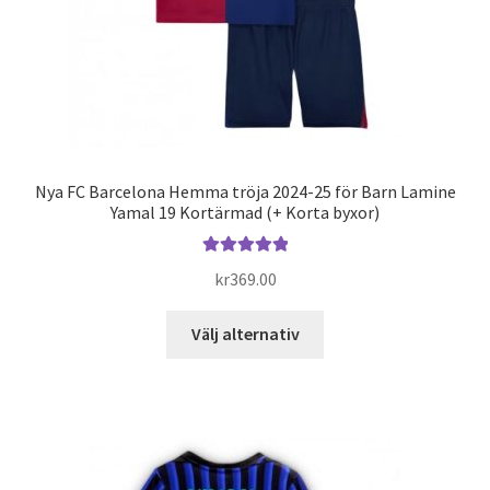
Nya FC Barcelona Hemma tröja 2024-25 för Barn Lamine
Yamal 19 Kortärmad (+ Korta byxor)
Betygsatt
kr
369.00
5.00
av 5
Den
Välj alternativ
här
produkten
har
flera
varianter.
De