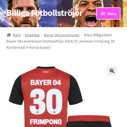
Billiga Fotbollströjor
Hoppa
Hoppa
Meny
till
till
navigering
innehåll
Hem
Hem
Klubblag
Bayer 04 Leverkusen
Köpa Billiga Barn
Bayer 04 Leverkusen Hemmatröja 2024/25 Jeremie Frimpong 30
Bloggar
Kortärmad (+ Korta byxor)
Butik
Kassa
Kontakta oss
Mitt konto
Storleksguiden