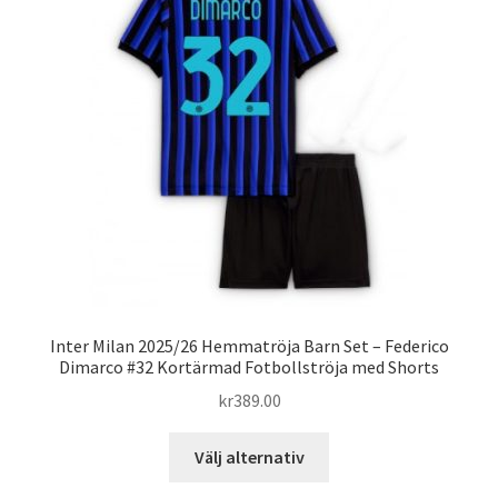
olika
alternativen
kan
väljas
på
produktsidan
Inter Milan 2025/26 Hemmatröja Barn Set – Federico
Dimarco #32 Kortärmad Fotbollströja med Shorts
kr
389.00
Den
Välj alternativ
här