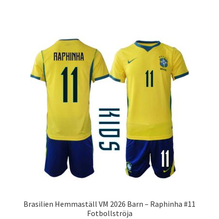
produkten
har
flera
varianter.
De
olika
alternativen
kan
väljas
på
produktsidan
Brasilien Hemmaställ VM 2026 Barn – Raphinha #11
Fotbollströja