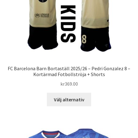
väljas
på
produktsidan
FC Barcelona Barn Bortaställ 2025/26 – Pedri Gonzalez 8 –
Kortärmad Fotbollströja + Shorts
kr
369.00
Den
Välj alternativ
här
produkten
har
flera
varianter.