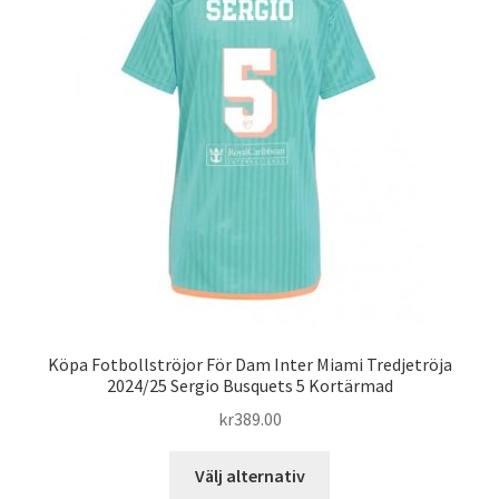
olika
alternativen
kan
väljas
på
produktsidan
Köpa Fotbollströjor För Dam Inter Miami Tredjetröja
2024/25 Sergio Busquets 5 Kortärmad
kr
389.00
Den
Välj alternativ
här