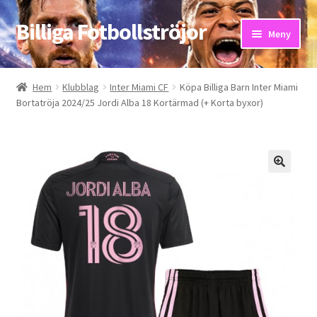
Billiga Fotbollströjor
Hoppa
Hoppa
Meny
till
till
navigering
innehåll
Hem
Hem
Klubblag
Inter Miami CF
Köpa Billiga Barn Inter Miami
Bortatröja 2024/25 Jordi Alba 18 Kortärmad (+ Korta byxor)
Bloggar
Butik
Kassa
Kontakta oss
Mitt konto
Storleksguiden