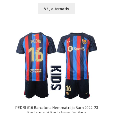
Den
Välj alternativ
här
produkten
har
flera
varianter.
De
olika
alternativen
kan
väljas
på
produktsidan
PEDRI #16 Barcelona Hemmatröja Barn 2022-23
Kortärmad + Korta byxor för Barn