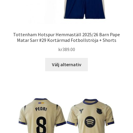
Tottenham Hotspur Hemmaställ 2025/26 Barn Pape
Matar Sarr #29 Kortärmad Fotbollströja + Shorts
kr
389.00
Den
Välj alternativ
här
produkten
har
flera
varianter.
De
olika
alternativen
kan