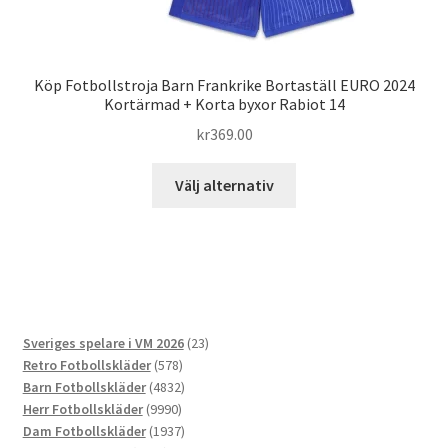
Köp Fotbollstroja Barn Frankrike Bortaställ EURO 2024
Kortärmad + Korta byxor Rabiot 14
kr
369.00
Den
Välj alternativ
här
produkten
har
flera
varianter.
De
23
Sveriges spelare i VM 2026
23
olika
578
produkter
Retro Fotbollskläder
578
alternativen
produkter
4832
Barn Fotbollskläder
4832
kan
9990
produkter
Herr Fotbollskläder
9990
väljas
produkter
1937
Dam Fotbollskläder
1937