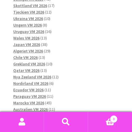
produkter
17
Skottland VM 2026
17
12
produkter
Tjeckien VM 2026
12
10
produkter
Ukraina VM 2026
10
8
produkter
Ungern VM 2026
8
produkter
16
Uruguay VM 2026
16
13
produkter
Wales VM 2026
13
produkter
38
Japan VM 2026
38
produkter
29
Algeriet VM 2026
29
13
produkter
Chile VM 2026
13
produkter
10
Grekland VM 2026
10
13
produkter
Qatar VM 2026
13
produkter
12
Nya Zeeland VM 2026
12
6
produkter
Nordirland VM 2026
6
11
produkter
Ecuador VM 2026
11
produkter
11
Paraguay VM 2026
11
45
produkter
Marocko VM 2026
45
produkter
11
Australien VM 2026
11
20
produkter
Österrike VM 2026
20
0
10
produkter
Haiti VM 2026
10
Sök
Sök
produkter
11
Sydkorea VM 2026
11