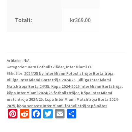
Totalt:
kr369.00
Artikelnr:
N/A
Kategorier:
Barn Fotbollskläder
,
Inter Miami CF
Etiketter:
2024/25 Ny Inter Miami Fotbollströjor Borta tröja
,
Billiga Inter Miami Bortatröja 2024/25
,
Billiga Inter Miami
Matchtröja Borta 24/25
,
Köpa 2024-2025 Inter Miami Bortatröja
,
köpa Inter Miami 2024/25 fotbollströjor
,
Köpa Inter Miami
matchtröja 2024/25
,
köpa Inter Miami Matchtröja Borta 2024-
2025
,
köpa senaste Inter Miami fotbollströjor på nätet
Pi
R
Fa
T
E
D
nt
e
ce
wi
m
el