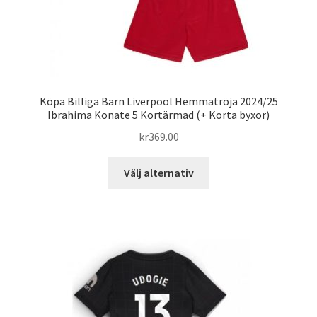
Köpa Billiga Barn Liverpool Hemmatröja 2024/25
Ibrahima Konate 5 Kortärmad (+ Korta byxor)
kr
369.00
Den
Välj alternativ
här
produkten
har
flera
varianter.
De
olika
alternativen