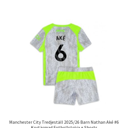
produkten
har
flera
varianter.
De
olika
alternativen
kan
väljas
på
produktsidan
Manchester City Tredjeställ 2025/26 Barn Nathan Aké #6
Kortärmad Fotbollströja + Shorts