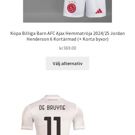
Köpa Billiga Barn AFC Ajax Hemmatröja 2024/25 Jordan
Henderson 6 Kortärmad (+ Korta byxor)
kr
369.00
Den
Välj alternativ
här
produkten
har
flera
varianter.
De
olika
alternativen
kan