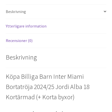
er
d
b
tt
ai
a
es
di
o
er
l
Beskrivning
t
t
o
k
Ytterligare information
Recensioner (0)
Beskrivning
Köpa Billiga Barn Inter Miami
Bortatröja 2024/25 Jordi Alba 18
Kortärmad (+ Korta byxor)