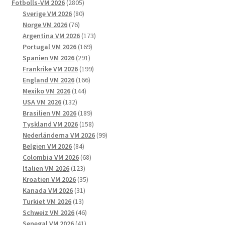
på
2805
produkter
Fotbolls-VM 2026
2805
produktsidan
produkter
80
Sverige VM 2026
80
76
produkter
Norge VM 2026
76
produkter
173
Argentina VM 2026
173
169
produkter
Portugal VM 2026
169
291
produkter
Spanien VM 2026
291
produkter
199
Frankrike VM 2026
199
166
produkter
England VM 2026
166
144
produkter
Mexiko VM 2026
144
132
produkter
USA VM 2026
132
produkter
189
Brasilien VM 2026
189
produkter
158
Tyskland VM 2026
158
produkter
99
Nederländerna VM 2026
99
84
produkter
Belgien VM 2026
84
produkter
68
Colombia VM 2026
68
123
produkter
Italien VM 2026
123
produkter
35
Kroatien VM 2026
35
31
produkter
Kanada VM 2026
31
13
produkter
Turkiet VM 2026
13
produkter
46
Schweiz VM 2026
46
41
produkter
Senegal VM 2026
41