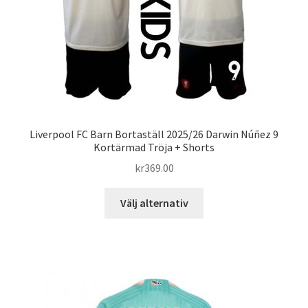
på
produktsidan
Liverpool FC Barn Bortaställ 2025/26 Darwin Núñez 9
Kortärmad Tröja + Shorts
kr
369.00
Den
Välj alternativ
här
produkten
har
flera
varianter.
De