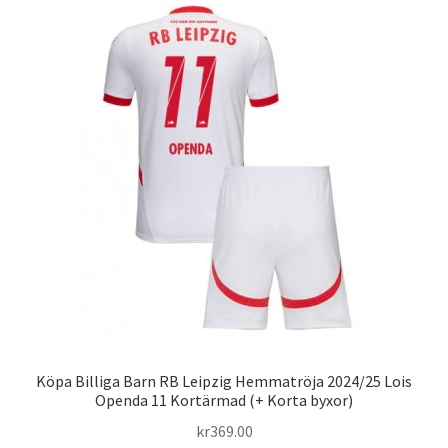
varianter.
De
olika
alternativen
kan
väljas
på
produktsidan
Köpa Billiga Barn RB Leipzig Hemmatröja 2024/25 Lois
Openda 11 Kortärmad (+ Korta byxor)
kr
369.00