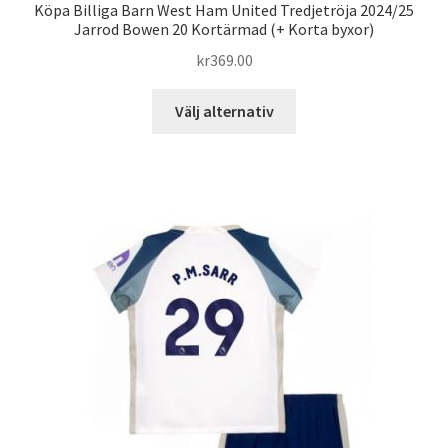
Köpa Billiga Barn West Ham United Tredjetröja 2024/25
Jarrod Bowen 20 Kortärmad (+ Korta byxor)
kr
369.00
Den
Välj alternativ
här
produkten
har
flera
varianter.
De
olika
alternativen
kan
väljas
på
produktsidan