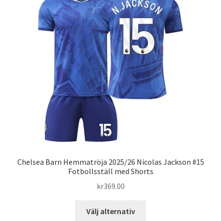
De
olika
alternativen
kan
väljas
på
produktsidan
Chelsea Barn Hemmatröja 2025/26 Nicolas Jackson #15
Fotbollsställ med Shorts
kr
369.00
Den
Välj alternativ
här