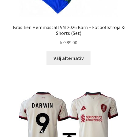
Brasilien Hemmaställ VM 2026 Barn – Fotbollströja &
Shorts (Set)
kr
389.00
Den
Välj alternativ
här
produkten
har
flera
varianter.
De
olika
alternativen
kan
väljas