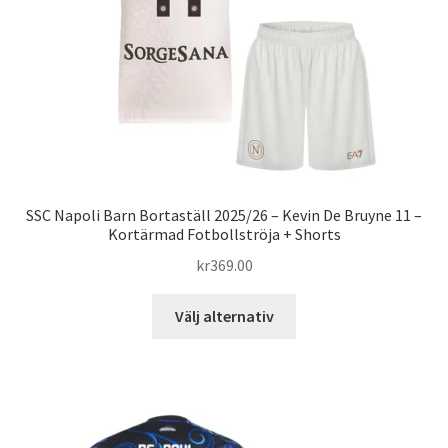
väljas
på
produktsidan
SSC Napoli Barn Bortaställ 2025/26 – Kevin De Bruyne 11 –
Kortärmad Fotbollströja + Shorts
kr
369.00
Den
Välj alternativ
här
produkten
har
flera
varianter.