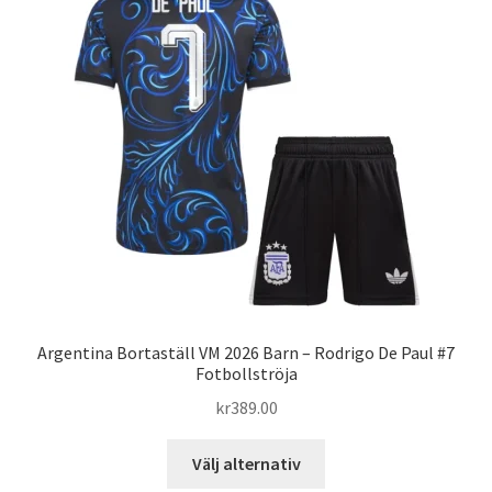
De
olika
alternativen
kan
väljas
på
produktsidan
Argentina Bortaställ VM 2026 Barn – Rodrigo De Paul #7
Fotbollströja
kr
389.00
Den
Välj alternativ
här