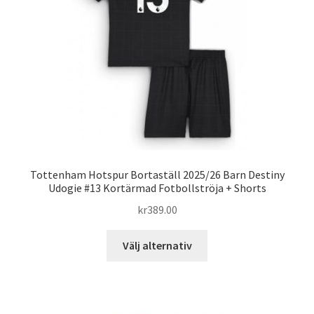
kan
väljas
på
produktsidan
Tottenham Hotspur Bortaställ 2025/26 Barn Destiny
Udogie #13 Kortärmad Fotbollströja + Shorts
kr
389.00
Den
Välj alternativ
här
produkten
har
flera