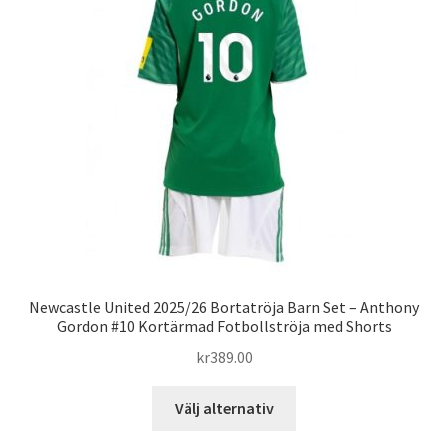
olika
alternativen
kan
väljas
på
produktsidan
Newcastle United 2025/26 Bortatröja Barn Set – Anthony
Gordon #10 Kortärmad Fotbollströja med Shorts
kr
389.00
Den
Välj alternativ
här
produkten