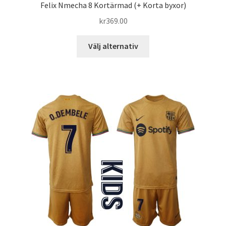
Felix Nmecha 8 Kortärmad (+ Korta byxor)
kr
369.00
Den
Välj alternativ
här
produkten
har
flera
varianter.
De
olika
alternativen
kan
väljas
på
produktsidan