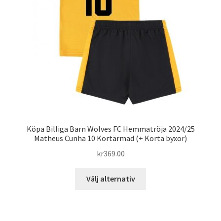
väljas
på
produktsidan
Köpa Billiga Barn Wolves FC Hemmatröja 2024/25
Matheus Cunha 10 Kortärmad (+ Korta byxor)
kr
369.00
Den
Välj alternativ
här
produkten
har