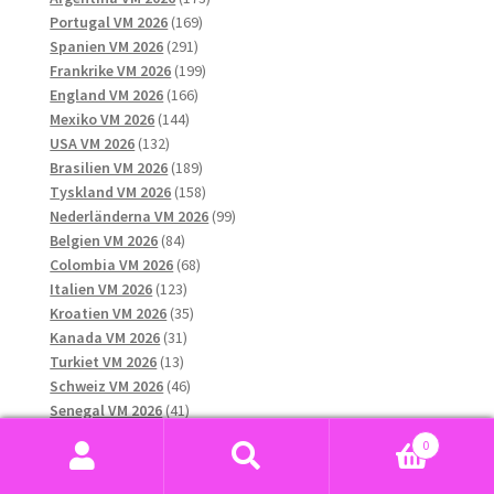
169
produkter
Portugal VM 2026
169
291
produkter
Spanien VM 2026
291
produkter
199
Frankrike VM 2026
199
166
produkter
England VM 2026
166
144
produkter
Mexiko VM 2026
144
132
produkter
USA VM 2026
132
produkter
189
Brasilien VM 2026
189
produkter
158
Tyskland VM 2026
158
produkter
99
Nederländerna VM 2026
99
84
produkter
Belgien VM 2026
84
produkter
68
Colombia VM 2026
68
123
produkter
Italien VM 2026
123
produkter
35
Kroatien VM 2026
35
31
produkter
Kanada VM 2026
31
13
produkter
Turkiet VM 2026
13
produkter
46
Schweiz VM 2026
46
41
produkter
Senegal VM 2026
41
produkter
17
Skottland VM 2026
17
0
12
produkter
Tjeckien VM 2026
12
Sök
Sök
10
produkter
Ukraina VM 2026
10