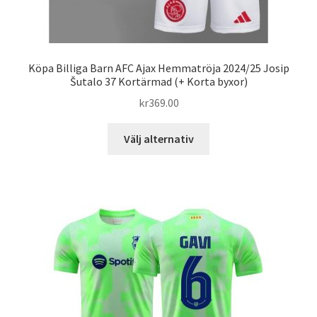
Köpa Billiga Barn AFC Ajax Hemmatröja 2024/25 Josip
Šutalo 37 Kortärmad (+ Korta byxor)
kr
369.00
Den
Välj alternativ
här
produkten
har
flera
varianter.
De
olika
alternativen
kan
väljas