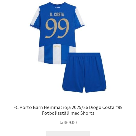
varianter.
De
olika
alternativen
kan
väljas
på
produktsidan
FC Porto Barn Hemmatröja 2025/26 Diogo Costa #99
Fotbollsställ med Shorts
kr
369.00
Den