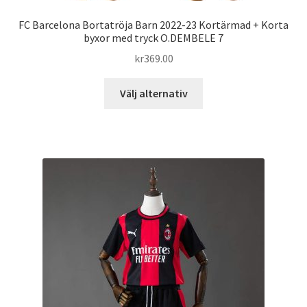
FC Barcelona Bortatröja Barn 2022-23 Kortärmad + Korta
byxor med tryck O.DEMBELE 7
kr
369.00
Den
Välj alternativ
här
produkten
har
flera
varianter.
De
olika
alternativen
kan
väljas
på
produktsidan