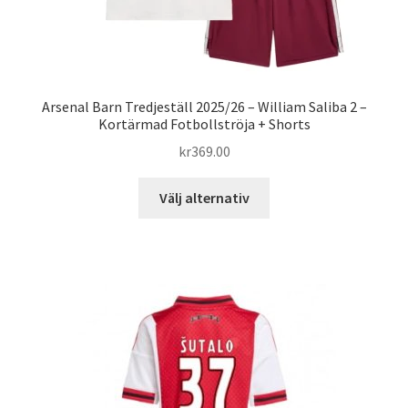
Arsenal Barn Tredjeställ 2025/26 – William Saliba 2 –
Kortärmad Fotbollströja + Shorts
kr
369.00
Den
Välj alternativ
här
produkten
har
flera
varianter.
De
olika
alternativen
kan