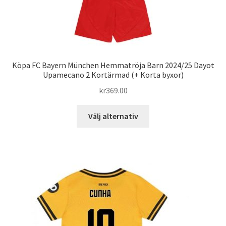
Köpa FC Bayern München Hemmatröja Barn 2024/25 Dayot
Upamecano 2 Kortärmad (+ Korta byxor)
kr
369.00
Den
Välj alternativ
här
produkten
har
flera
varianter.
De
olika
alternativen
kan