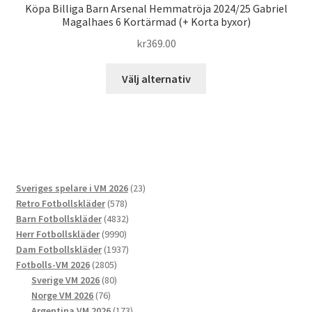
Köpa Billiga Barn Arsenal Hemmatröja 2024/25 Gabriel
Magalhaes 6 Kortärmad (+ Korta byxor)
kr
369.00
Den
Välj alternativ
här
produkten
har
flera
varianter.
De
23
Sveriges spelare i VM 2026
23
olika
578
produkter
Retro Fotbollskläder
578
alternativen
produkter
4832
Barn Fotbollskläder
4832
kan
9990
produkter
Herr Fotbollskläder
9990
väljas
produkter
1937
Dam Fotbollskläder
1937
på
2805
produkter
Fotbolls-VM 2026
2805
produktsidan
produkter
80
Sverige VM 2026
80
76
produkter
Norge VM 2026
76
produkter
173
Argentina VM 2026
173