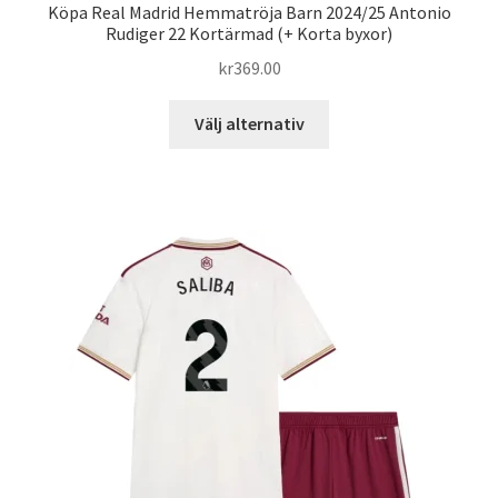
Köpa Real Madrid Hemmatröja Barn 2024/25 Antonio
Rudiger 22 Kortärmad (+ Korta byxor)
kr
369.00
Den
Välj alternativ
här
produkten
har
flera
varianter.
De
olika
alternativen
kan
väljas
på
produktsidan