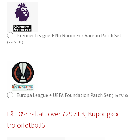
Premier League + No Room For Racism Patch Set
(
+
kr
53.18
)
Europa League + UEFA Foundation Patch Set
(
+
kr
47.10
)
Få 10% rabatt över 729 SEK, Kupongkod:
trojorfotboll6