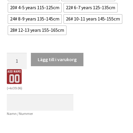
20# 4-5 years 115-125cm
22# 6-7 years 125-135cm
24# 8-9 years 135-145cm
26# 10-11 years 145-155cm
28# 12-13 years 155-165cm
Köpa
Lägg till i varukorg
Billiga
Barn
Manchester
United
(
+
kr
39.06
)
Bortatröja
2024/25
Mason
Namn / Nummer
Mount
7
Kortärmad