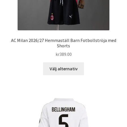
AC Milan 2026/27 Hemmaställ Barn Fotbollströja med
Shorts
kr
389.00
Den
Välj alternativ
här
produkten
har
flera
varianter.
De
olika
alternativen