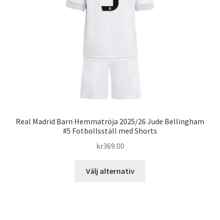
kan
väljas
på
produktsidan
Real Madrid Barn Hemmatröja 2025/26 Jude Bellingham
#5 Fotbollsställ med Shorts
kr
369.00
Den
Välj alternativ
här
produkten
har
flera