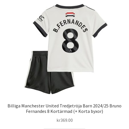
flera
varianter.
De
olika
alternativen
kan
väljas
på
produktsidan
Billiga Manchester United Tredjetröja Barn 2024/25 Bruno
Fernandes 8 Kortärmad (+ Korta byxor)
kr
369.00