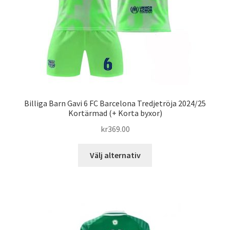
på
produktsidan
Billiga Barn Gavi 6 FC Barcelona Tredjetröja 2024/25
Kortärmad (+ Korta byxor)
kr
369.00
Den
Välj alternativ
här
produkten
har
flera
varianter.
De