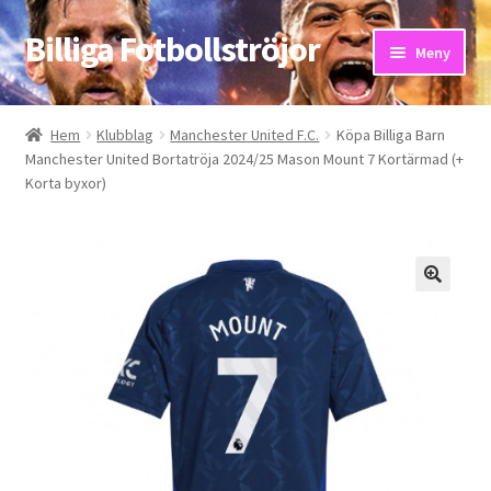
Billiga Fotbollströjor
Hoppa
Hoppa
Meny
till
till
navigering
innehåll
Hem
Hem
Klubblag
Manchester United F.C.
Köpa Billiga Barn
Manchester United Bortatröja 2024/25 Mason Mount 7 Kortärmad (+
Bloggar
Korta byxor)
Butik
Kassa
Kontakta oss
Mitt konto
Storleksguiden