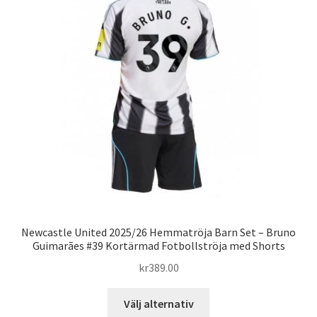
De
olika
alternativen
kan
väljas
på
produktsidan
Newcastle United 2025/26 Hemmatröja Barn Set – Bruno
Guimarães #39 Kortärmad Fotbollströja med Shorts
kr
389.00
Den
Välj alternativ
här