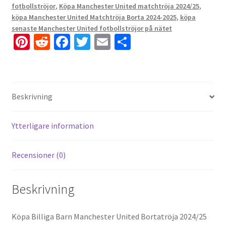
fotbollströjor
,
Köpa Manchester United matchtröja 2024/25
,
köpa Manchester United Matchtröja Borta 2024-2025
,
köpa
senaste Manchester United fotbollströjor på nätet
Pi
R
Fa
T
E
D
nt
e
ce
wi
m
el
er
d
b
tt
ai
a
es
di
o
er
l
Beskrivning
t
t
o
k
Ytterligare information
Recensioner (0)
Beskrivning
Köpa Billiga Barn Manchester United Bortatröja 2024/25