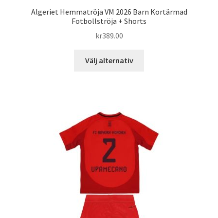
Algeriet Hemmatröja VM 2026 Barn Kortärmad
Fotbollströja + Shorts
kr
389.00
Den
Välj alternativ
här
produkten
har
flera
varianter.
De
olika
alternativen
kan
väljas
på
produktsidan