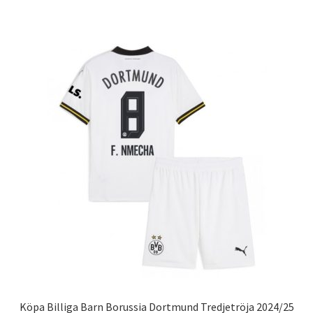
har
flera
varianter.
De
olika
alternativen
kan
väljas
på
produktsidan
Köpa Billiga Barn Borussia Dortmund Tredjetröja 2024/25