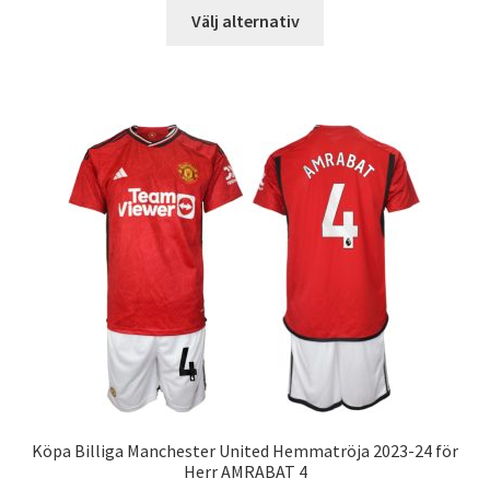
Den
Välj alternativ
här
produkten
har
flera
varianter.
De
olika
alternativen
kan
väljas
på
produktsidan
Köpa Billiga Manchester United Hemmatröja 2023-24 för
Herr AMRABAT 4