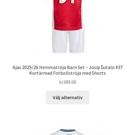
väljas
på
produktsidan
Ajax 2025/26 Hemmatröja Barn Set – Josip Šutalo #37
Kortärmad Fotbollströja med Shorts
kr
389.00
Den
Välj alternativ
här
produkten
har
flera
varianter.