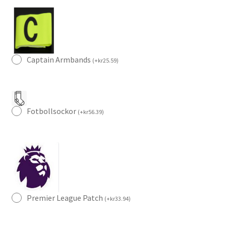
(+
Korta
byxor)
mängd
Captain Armbands
(
+
kr
25.59
)
Fotbollsockor
(
+
kr
56.39
)
Premier League Patch
(
+
kr
33.94
)