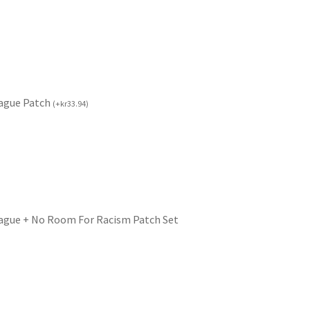
ague Patch
(
+
kr
33.94
)
ague + No Room For Racism Patch Set