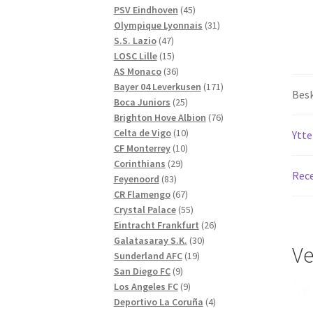
produkter
45
PSV Eindhoven
45
produkter
31
Olympique Lyonnais
31
47
produkter
S.S. Lazio
47
produkter
15
LOSC Lille
15
produkter
36
AS Monaco
36
produkter
171
Bayer 04 Leverkusen
171
Besk
25
produkter
Boca Juniors
25
produkter
76
Brighton Hove Albion
76
10
produkter
Celta de Vigo
10
Ytte
10
produkter
CF Monterrey
10
29
produkter
Corinthians
29
Rece
83
produkter
Feyenoord
83
produkter
67
CR Flamengo
67
produkter
55
Crystal Palace
55
produkter
26
Eintracht Frankfurt
26
30
produkter
Galatasaray S.K.
30
Ve
19
produkter
Sunderland AFC
19
9
produkter
San Diego FC
9
produkter
9
Los Angeles FC
9
produkter
4
Deportivo La Coruña
4