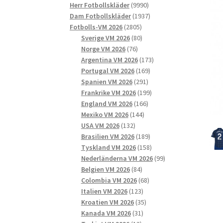
9990
produkter
Herr Fotbollskläder
9990
produkter
1937
Dam Fotbollskläder
1937
2805
produkter
Fotbolls-VM 2026
2805
produkter
80
Sverige VM 2026
80
76
produkter
Norge VM 2026
76
produkter
173
Argentina VM 2026
173
169
produkter
Portugal VM 2026
169
291
produkter
Spanien VM 2026
291
produkter
199
Frankrike VM 2026
199
166
produkter
England VM 2026
166
144
produkter
Mexiko VM 2026
144
132
produkter
USA VM 2026
132
produkter
189
Brasilien VM 2026
189
produkter
158
Tyskland VM 2026
158
produkter
99
Nederländerna VM 2026
99
84
produkter
Belgien VM 2026
84
produkter
68
Colombia VM 2026
68
123
produkter
Italien VM 2026
123
produkter
35
Kroatien VM 2026
35
31
produkter
Kanada VM 2026
31