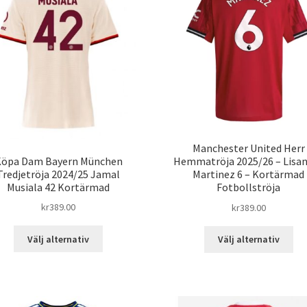
Manchester United Herr
öpa Dam Bayern München
Hemmatröja 2025/26 – Lisa
Tredjetröja 2024/25 Jamal
Martinez 6 – Kortärmad
Musiala 42 Kortärmad
Fotbollströja
kr
389.00
kr
389.00
Den
De
Välj alternativ
Välj alternativ
här
här
produkten
pro
har
har
flera
fle