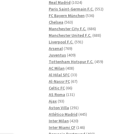
1024
produkter
Real Madrid
1024
produkter
552
Paris Saint-Germain F.C.
552
536
produkter
FC Bayern München
536
563
produkter
Chelsea
563
produkter
686
Manchester City F.C.
686
produkter
688
Manchester United F.C.
688
591
produkter
Liverpool F.C.
591
769
produkter
Arsenal
769
produkter
409
Juventus
409
produkter
459
Tottenham Hotspur F.C.
459
408
produkter
AC Milan
408
produkter
33
Al Hilal SFC
33
produkter
67
Al-Nassr FC
67
66
produkter
Celtic FC
66
produkter
131
AS Roma
131
93
produkter
Ajax
93
produkter
291
Aston Villa
291
produkter
445
Atlético Madrid
445
420
produkter
Inter Milan
420
produkter
146
Inter Miami CF
146
produkter
402
Borussia Dortmund
402