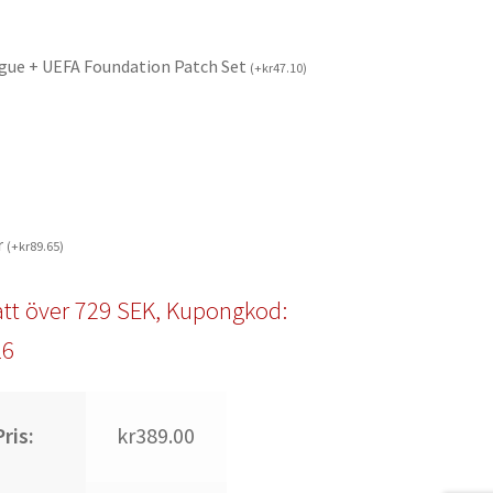
gue + UEFA Foundation Patch Set
(
+
kr
47.10
)
r
(
+
kr
89.65
)
tt över 729 SEK, Kupongkod:
l6
ris:
kr389.00