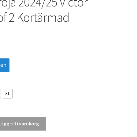
röja 2024/25 Victor
of 2 Kortärmad
den
XL
Lägg till i varukorg