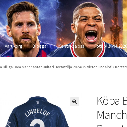
Varukorg
Bloggar
Kontakta oss
Fotbolls VM 202
konto
Storleksguiden
Varukorg
a Billiga Dam Manchester United Bortatröja 2024/25 Victor Lindelof 2 Kortä
Köpa B
Manche