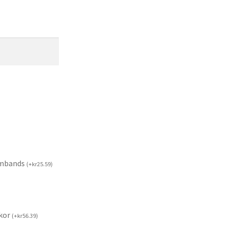
rmbands
(
+
kr
25.59
)
kor
(
+
kr
56.39
)