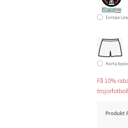
Europa Lea
Korta byxo
Få 10% raba
trojorfotbol
Produkt P