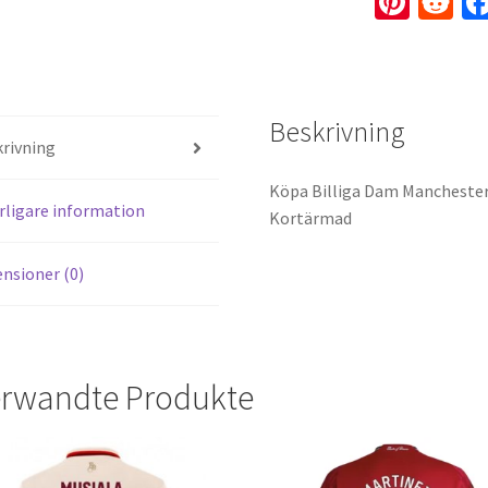
Pi
R
nt
e
er
d
es
di
Beskrivning
t
t
rivning
Köpa Billiga Dam Manchester 
rligare information
Kortärmad
nsioner (0)
rwandte Produkte