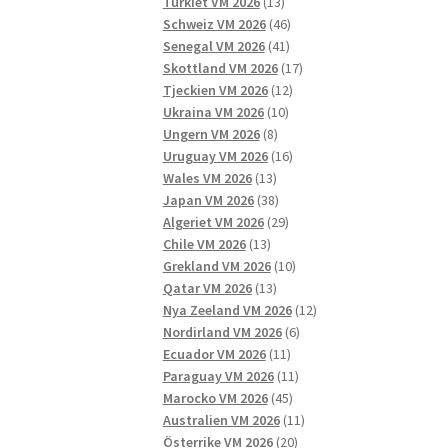
13
produkter
Turkiet VM 2026
13
produkter
46
Schweiz VM 2026
46
41
produkter
Senegal VM 2026
41
produkter
17
Skottland VM 2026
17
12
produkter
Tjeckien VM 2026
12
10
produkter
Ukraina VM 2026
10
8
produkter
Ungern VM 2026
8
produkter
16
Uruguay VM 2026
16
13
produkter
Wales VM 2026
13
produkter
38
Japan VM 2026
38
produkter
29
Algeriet VM 2026
29
13
produkter
Chile VM 2026
13
produkter
10
Grekland VM 2026
10
13
produkter
Qatar VM 2026
13
produkter
12
Nya Zeeland VM 2026
12
6
produkter
Nordirland VM 2026
6
11
produkter
Ecuador VM 2026
11
produkter
11
Paraguay VM 2026
11
45
produkter
Marocko VM 2026
45
produkter
11
Australien VM 2026
11
20
produkter
Österrike VM 2026
20