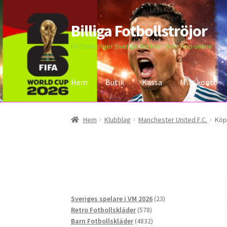
Billiga Fotbollströjor
Hoppa
Hoppa
till
till
Fotbollströjor Sverige för Herr Barn Köp online
navigering
innehåll
Hem
Butik
Kassa
Mitt konto
Hem
Bloggar
Butik
Kassa
Kontakta oss
Mitt 
Hem
Klubblag
Manchester United F.C.
Köp
23
Sveriges spelare i VM 2026
23
578
produkter
Retro Fotbollskläder
578
produkter
4832
Barn Fotbollskläder
4832