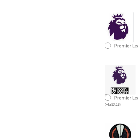
Premier Le
Premier Le
(
+
kr
53.18
)