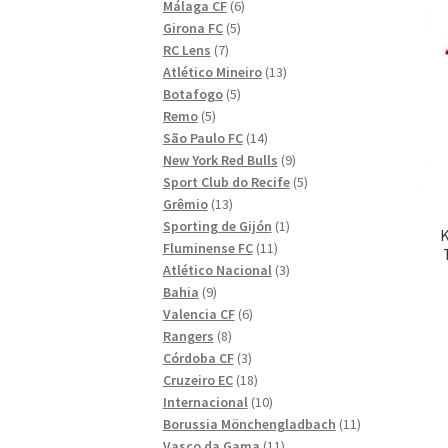
6
produkter
Málaga CF
6
5
produkter
Girona FC
5
7
produkter
RC Lens
7
produkter
13
Atlético Mineiro
13
5
produkter
Botafogo
5
5
produkter
Remo
5
produkter
14
São Paulo FC
14
produkter
9
New York Red Bulls
9
produkter
5
Sport Club do Recife
5
13
produkter
Grêmio
13
produkter
1
Sporting de Gijón
1
K
11
produkt
Fluminense FC
11
produkter
3
Atlético Nacional
3
9
produkter
Bahia
9
produkter
6
Valencia CF
6
8
produkter
Rangers
8
produkter
3
Córdoba CF
3
produkter
18
Cruzeiro EC
18
produkter
10
Internacional
10
produkter
11
Borussia Mönchengladbach
11
11
produkter
Vasco da Gama
11