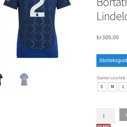
Bortat
Lindel
kr
389.00
Storleksgui
Damer storlek
S
M
L
Köpa
Billiga
Dam