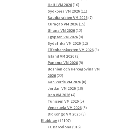
10
produkter
Haiti VM 2026
10
produkter
11
Sydkorea VM 2026
11
produkter
7
Saudiarabien VM 2026
7
15
produkter
Curaçao VM 2026
15
12
produkter
Ghana VM 2026
12
produkter
8
Egypten VM 2026
8
produkter
12
Sydafrika VM 2026
12
produkter
8
Elfenbenskusten VM 2026
8
3
produkter
Island VM 2026
3
produkter
9
Panama VM 2026
9
produkter
Bosnien och Hercegovina VM
22
2026
22
produkter
8
Kap Verde VM 2026
8
19
produkter
Jordan VM 2026
19
4
produkter
Iran VM 2026
4
produkter
5
Tunisien VM 2026
5
produkter
5
Venezuela VM 2026
5
3
produkter
DR Kongo VM 2026
3
12107
produkter
Klubblag
12107
produkter
916
FC Barcelona
916