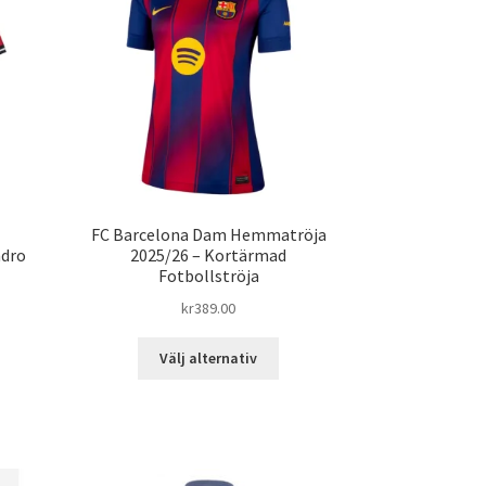
FC Barcelona Dam Hemmatröja
ndro
2025/26 – Kortärmad
Fotbollströja
kr
389.00
Den
Välj alternativ
n
här
produkten
dukten
har
flera
ra
varianter.