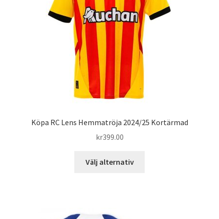
kan
väljas
på
produktsidan
Köpa RC Lens Hemmatröja 2024/25 Kortärmad
kr
399.00
Den
Välj alternativ
här
produkten
har
flera
varianter.