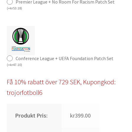
Premier League + No Room For Racism Patch Set
(
+
kr
53.18
)
Conference League + UEFA Foundation Patch Set
(
+
kr
47.10
)
Få 10% rabatt över 729 SEK, Kupongkod:
trojorfotboll6
Produkt Pris:
kr399.00