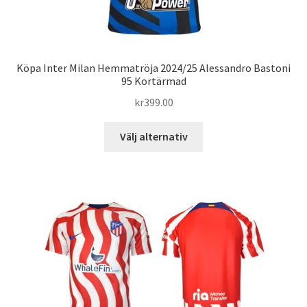
Köpa Inter Milan Hemmatröja 2024/25 Alessandro Bastoni
95 Kortärmad
kr
399.00
Den
Välj alternativ
här
produkten
har
flera
varianter.
De
olika
alternativen
kan
väljas