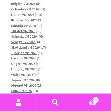
84
produkter
Belgien VM 2026
84
produkter
68
Colombia VM 2026
68
123
produkter
Italien VM 2026
123
produkter
35
Kroatien VM 2026
35
31
produkter
Kanada VM 2026
31
13
produkter
Turkiet VM 2026
13
produkter
46
Schweiz VM 2026
46
41
produkter
Senegal VM 2026
41
produkter
17
Skottland VM 2026
17
12
produkter
Tjeckien VM 2026
12
10
produkter
Ukraina VM 2026
10
8
produkter
Ungern VM 2026
8
produkter
16
Uruguay VM 2026
16
13
produkter
Wales VM 2026
13
produkter
38
Japan VM 2026
38
produkter
29
Algeriet VM 2026
29
13
produkter
Chile VM 2026
13
produkter
10
Grekland VM 2026
10
0
13
produkter
Qatar VM 2026
13
Sök
Sök
produkter
12
Nya Zeeland VM 2026
12