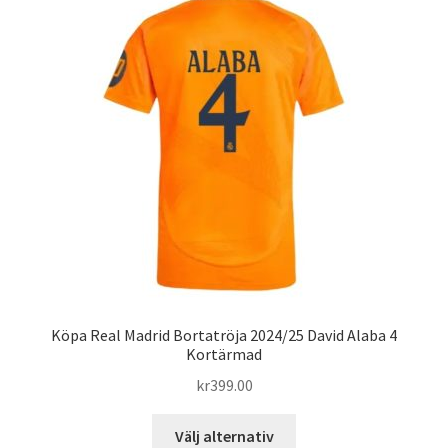
De
olika
alternativen
kan
väljas
på
produktsidan
Köpa Real Madrid Bortatröja 2024/25 David Alaba 4
Kortärmad
kr
399.00
Den
Välj alternativ