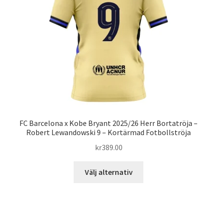
kan
väljas
på
produktsidan
FC Barcelona x Kobe Bryant 2025/26 Herr Bortatröja –
Robert Lewandowski 9 – Kortärmad Fotbollströja
kr
389.00
Den
Välj alternativ
här
produkten
har
flera