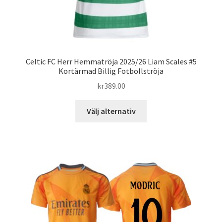
Celtic FC Herr Hemmatröja 2025/26 Liam Scales #5
Kortärmad Billig Fotbollströja
kr
389.00
Den
Välj alternativ
här
produkten
har
flera
varianter.
De
olika
alternativen
kan