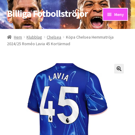
Billiga Fotbollströjor
Hoppa
Hoppa
Meny
till
till
navigering
innehåll
Hem
Hem
Klubblag
Chelsea
Köpa Chelsea Hemmatröja
2024/25 Roméo Lavia 45 Kortärmad
Bloggar
Butik
Kassa
Kontakta oss
Mitt konto
Storleksguiden