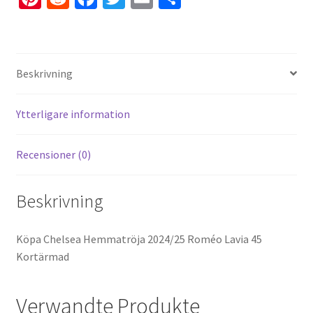
nt
e
ce
wi
m
el
er
d
b
tt
ai
a
es
di
o
er
l
Beskrivning
t
t
o
k
Ytterligare information
Recensioner (0)
Beskrivning
Köpa Chelsea Hemmatröja 2024/25 Roméo Lavia 45
Kortärmad
Verwandte Produkte