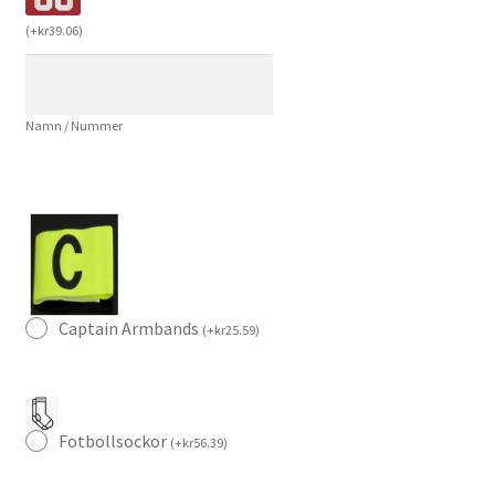
Roméo
(
+
kr
39.06
)
Lavia
45
Kortärmad
Namn / Nummer
mängd
Captain Armbands
(
+
kr
25.59
)
Fotbollsockor
(
+
kr
56.39
)