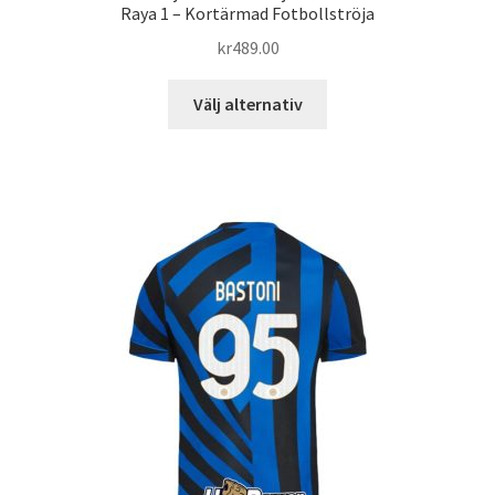
Raya 1 – Kortärmad Fotbollströja
kr
489.00
Den
Välj alternativ
här
produkten
har
flera
varianter.
De
olika
alternativen
kan
väljas
på
produktsidan