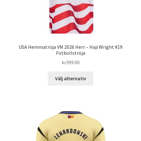
USA Hemmatröja VM 2026 Herr – Haji Wright #19
Fotbollströja
kr
399.00
Den
Välj alternativ
här
produkten
har
flera
varianter.
De
olika
alternativen