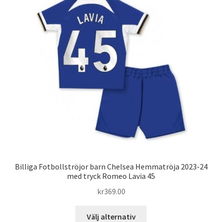
De
olika
alternativen
kan
väljas
på
produktsidan
Billiga Fotbollströjor barn Chelsea Hemmatröja 2023-24
med tryck Romeo Lavia 45
kr
369.00
Den
Välj alternativ