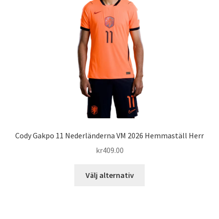
alternativen
kan
väljas
på
produktsidan
Cody Gakpo 11 Nederländerna VM 2026 Hemmaställ Herr
kr
409.00
Den
Välj alternativ
här
produkten
har
flera