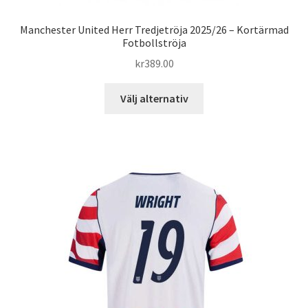
Manchester United Herr Tredjetröja 2025/26 – Kortärmad
Fotbollströja
kr
389.00
Den
Välj alternativ
här
produkten
har
flera
varianter.
De
olika
alternativen
kan
väljas
på
produktsidan