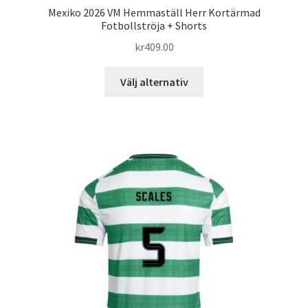
Mexiko 2026 VM Hemmaställ Herr Kortärmad
Fotbollströja + Shorts
kr
409.00
Den
Välj alternativ
här
produkten
har
flera
varianter.
De
olika
alternativen
kan
väljas
på
produktsidan