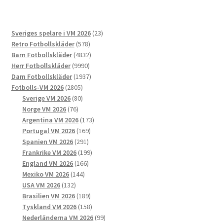
varianter.
De
23
Sveriges spelare i VM 2026
23
olika
578
produkter
Retro Fotbollskläder
578
alternativen
produkter
4832
Barn Fotbollskläder
4832
kan
9990
produkter
Herr Fotbollskläder
9990
väljas
produkter
1937
Dam Fotbollskläder
1937
på
2805
produkter
Fotbolls-VM 2026
2805
produktsidan
produkter
80
Sverige VM 2026
80
76
produkter
Norge VM 2026
76
produkter
173
Argentina VM 2026
173
169
produkter
Portugal VM 2026
169
291
produkter
Spanien VM 2026
291
produkter
199
Frankrike VM 2026
199
166
produkter
England VM 2026
166
144
produkter
Mexiko VM 2026
144
132
produkter
USA VM 2026
132
produkter
189
Brasilien VM 2026
189
produkter
158
Tyskland VM 2026
158
produkter
99
Nederländerna VM 2026
99