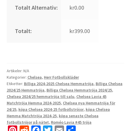
Totalt Alternativ:
kr0.00
Totalt:
kr399.00
Artikelnr:
N/A
Kategorier:
Chelsea
,
Herr Fotbollskläder
Etiketter:
Billiga 2024-2025 Chelsea Hemmatröja
,
Billiga Chelsea
2024/25 Hemmatröja
,
Billiga Chelsea Hemmatröja 2024/25
,
Chelsea 2024/25 hemmatröja till salu
,
Chelsea Lavia 45
Matchtröja Hemma 2024-2025
,
Chelsea nya Hemmatröja för
24/25
,
köpa Chelsea 2024-25 fotbollströjor
,
köpa Chelsea
Hemma Matchtröja 2024-25
,
köpa senaste Chelsea
fotbollströjor på nätet
,
Roméo Lavia #45 tröja
Pi
R
Fa
T
E
D