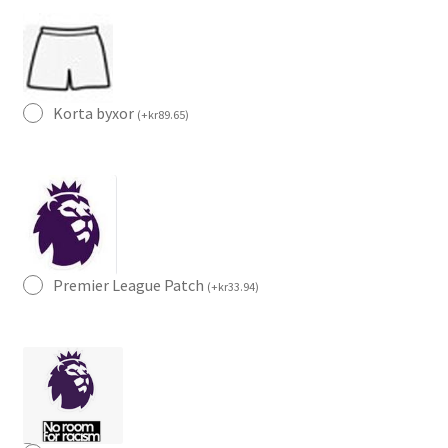
Korta byxor
(
+
kr
89.65
)
Premier League Patch
(
+
kr
33.94
)