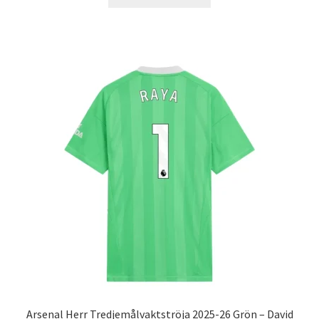
här
produkten
har
flera
varianter.
De
olika
alternativen
kan
väljas
på
produktsidan
Arsenal Herr Tredjemålvaktströja 2025-26 Grön – David