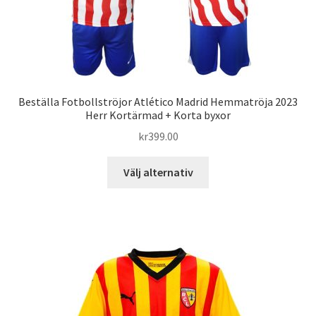
på
produktsidan
Beställa Fotbollströjor Atlético Madrid Hemmatröja 2023
Herr Kortärmad + Korta byxor
kr
399.00
Den
Välj alternativ
här
produkten
har
flera
varianter.
De
olika
alternativen