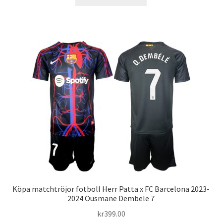
här
produkten
har
flera
varianter.
De
olika
alternativen
kan
väljas
på
produktsidan
Köpa matchtröjor fotboll Herr Patta x FC Barcelona 2023-
2024 Ousmane Dembele 7
kr
399.00