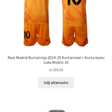
väljas
på
produktsidan
Real Madrid Bortatröja 2024-25 Kortärmad + Korta byxor
Luka Modric 10
kr
399.00
Den
Välj alternativ
här
produkten
har
flera
varianter.