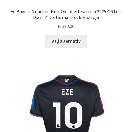
FC Bayern München Herr Oktoberfesttröja 2025/26 Luis
Díaz 14 Kortärmad Fotbollströja
kr
389.00
Den
Välj alternativ
här
produkten
har
flera
varianter.
De
olika
alternativen
kan
väljas
på
produktsidan