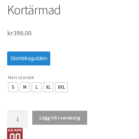
Kortärmad
kr
399.00
Storleksguiden
Herr storlek
S
M
L
XL
XXL
Köpa
Lägg till i varukorg
Chelsea
Hemmatröja
2024/25