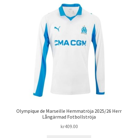
varianter.
De
olika
alternativen
kan
väljas
på
produktsidan
Olympique de Marseille Hemmatröja 2025/26 Herr
Långärmad Fotbollströja
kr
409.00