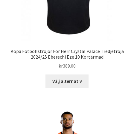
Köpa Fotbollströjor För Herr Crystal Palace Tredjetröja
2024/25 Eberechi Eze 10 Kortärmad
kr
389.00
Den
Välj alternativ
här
produkten
har
flera
varianter.
De
olika