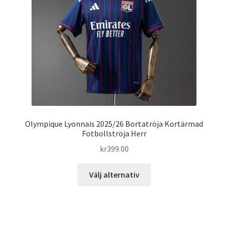
kan
väljas
på
produktsidan
Olympique Lyonnais 2025/26 Bortatröja Kortärmad
Fotbollströja Herr
kr
399.00
Den
Välj alternativ
här
produkten
har
flera