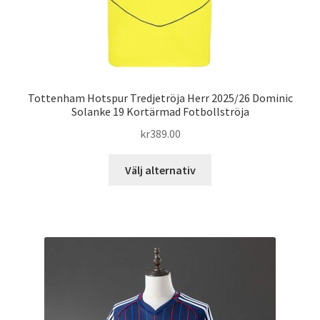
Tottenham Hotspur Tredjetröja Herr 2025/26 Dominic
Solanke 19 Kortärmad Fotbollströja
kr
389.00
Den
Välj alternativ
här
produkten
har
flera
varianter.
De
olika
alternativen