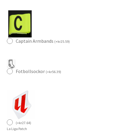
mängd
Captain Armbands
(
+
kr
25.59
)
Fotbollsockor
(
+
kr
56.39
)
(
+
kr
27.64
)
La Liga Patch