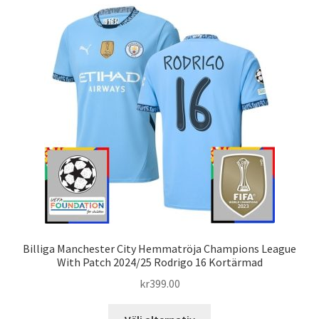
varianter.
De
olika
alternativen
kan
väljas
på
produktsidan
Billiga Manchester City Hemmatröja Champions League
With Patch 2024/25 Rodrigo 16 Kortärmad
kr
399.00
Den