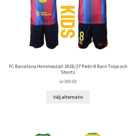
väljas
på
produktsidan
FC Barcelona Hemmaställ 2026/27 Pedri 8 Barn Tröja och
Shorts
kr
389.00
Den
Välj alternativ
här
produkten
har
flera
varianter.