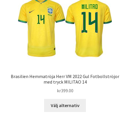
De
olika
alternativen
kan
väljas
på
produktsidan
Brasilien Hemmatröja Herr VM 2022 Gul Fotbollströjor
med tryck MILITAO 14
kr
399.00
Den
Välj alternativ
här
produkten
har