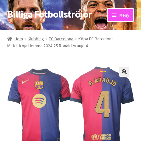
Billiga Fotbollströjor
Hoppa
Hoppa
Meny
till
till
navigering
innehåll
Hem
Hem
Klubblag
FC Barcelona
Köpa FC Barcelona
Matchtröja Hemma 2024-25 Ronald Araujo 4
Bloggar
Butik
Kassa
Kontakta oss
Mitt konto
Storleksguiden