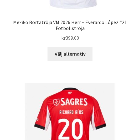
Mexiko Bortatröja VM 2026 Herr – Everardo López #21
Fotbollströja
kr
399.00
Den
Välj alternativ
här
produkten
har
flera
varianter.
De
olika
alternativen
kan
väljas
på