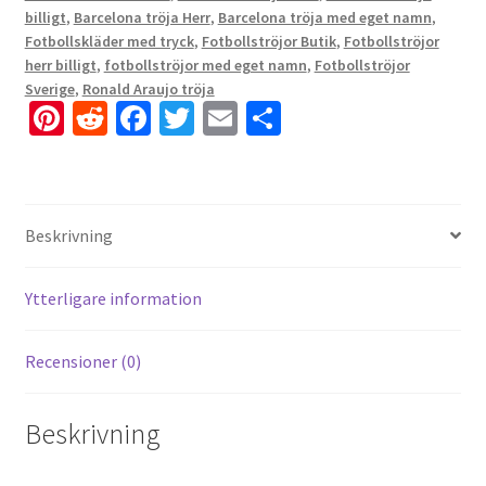
billigt
,
Barcelona tröja Herr
,
Barcelona tröja med eget namn
,
Fotbollskläder med tryck
,
Fotbollströjor Butik
,
Fotbollströjor
herr billigt
,
fotbollströjor med eget namn
,
Fotbollströjor
Sverige
,
Ronald Araujo tröja
Pi
R
Fa
T
E
D
nt
e
ce
wi
m
el
er
d
b
tt
ai
a
es
di
o
er
l
Beskrivning
t
t
o
k
Ytterligare information
Recensioner (0)
Beskrivning