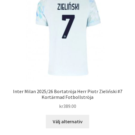
olika
alternativen
kan
väljas
på
produktsidan
Inter Milan 2025/26 Bortatröja Herr Piotr Zieliński #7
Kortärmad Fotbollströja
kr
389.00
Den
Välj alternativ
här
produkten