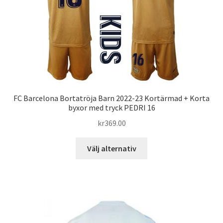
kan
väljas
på
produktsidan
FC Barcelona Bortatröja Barn 2022-23 Kortärmad + Korta
byxor med tryck PEDRI 16
kr
369.00
Den
Välj alternativ
här
produkten
har
flera
varianter.
De