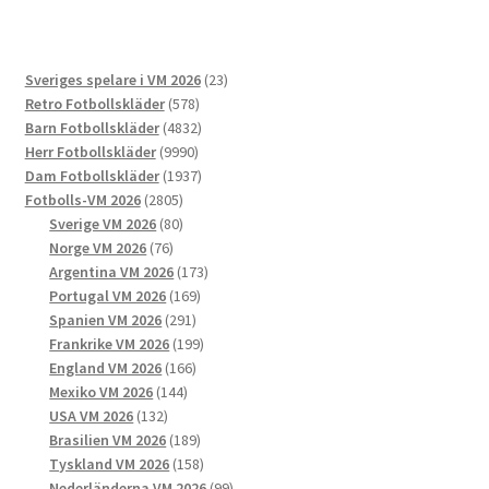
flera
varianter.
De
23
Sveriges spelare i VM 2026
23
olika
578
produkter
Retro Fotbollskläder
578
alternativen
produkter
4832
Barn Fotbollskläder
4832
kan
9990
produkter
Herr Fotbollskläder
9990
väljas
produkter
1937
Dam Fotbollskläder
1937
på
2805
produkter
Fotbolls-VM 2026
2805
produktsidan
produkter
80
Sverige VM 2026
80
76
produkter
Norge VM 2026
76
produkter
173
Argentina VM 2026
173
169
produkter
Portugal VM 2026
169
291
produkter
Spanien VM 2026
291
produkter
199
Frankrike VM 2026
199
166
produkter
England VM 2026
166
144
produkter
Mexiko VM 2026
144
132
produkter
USA VM 2026
132
produkter
189
Brasilien VM 2026
189
produkter
158
Tyskland VM 2026
158
produkter
99
Nederländerna VM 2026
99