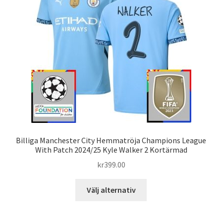
alternativen
kan
väljas
på
produktsidan
Billiga Manchester City Hemmatröja Champions League
With Patch 2024/25 Kyle Walker 2 Kortärmad
kr
399.00
Den
Välj alternativ
här
produkten
har