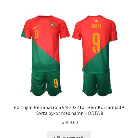
har
flera
varianter.
De
olika
alternativen
kan
väljas
på
produktsidan
Portugal Hemmatröja VM 2022 för Herr Kortärmad +
Korta byxor med namn HORTA 9
kr
399.00
Den