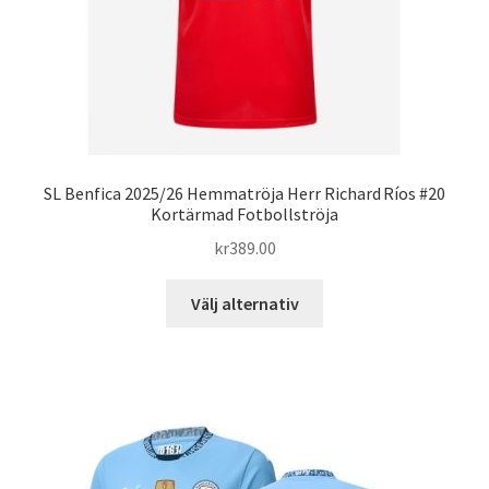
produktsidan
SL Benfica 2025/26 Hemmatröja Herr Richard Ríos #20
Kortärmad Fotbollströja
kr
389.00
Den
Välj alternativ
här
produkten
har
flera
varianter.
De
olika