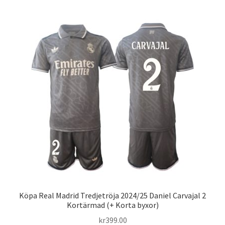
flera
varianter.
De
olika
alternativen
kan
väljas
på
produktsidan
Köpa Real Madrid Tredjetröja 2024/25 Daniel Carvajal 2
Kortärmad (+ Korta byxor)
kr
399.00