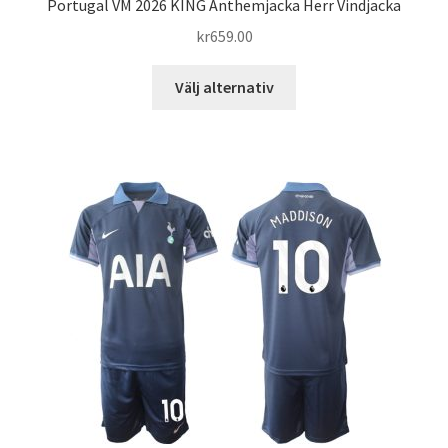
Portugal VM 2026 KING Anthemjacka Herr Vindjacka
kr
659.00
Den
Välj alternativ
här
produkten
har
flera
varianter.
De
olika
alternativen
kan
väljas
på
produktsidan