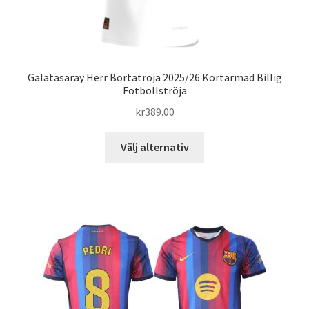
Galatasaray Herr Bortatröja 2025/26 Kortärmad Billig
Fotbollströja
kr
389.00
Den
Välj alternativ
här
produkten
har
flera
varianter.
De
olika
alternativen
kan