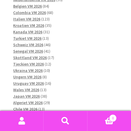
84
produkter
Belgien VM 2026
84
produkter
68
Colombia VM 2026
68
123
produkter
Italien VM 2026
123
produkter
35
Kroatien VM 2026
35
31
produkter
Kanada VM 2026
31
13
produkter
Turkiet VM 2026
13
produkter
46
Schweiz VM 2026
46
41
produkter
Senegal VM 2026
41
produkter
17
Skottland VM 2026
17
12
produkter
Tjeckien VM 2026
12
10
produkter
Ukraina VM 2026
10
8
produkter
Ungern VM 2026
8
produkter
16
Uruguay VM 2026
16
13
produkter
Wales VM 2026
13
produkter
38
Japan VM 2026
38
produkter
29
Algeriet VM 2026
29
13
produkter
Chile VM 2026
13
produkter
10
Grekland VM 2026
10
0
13
produkter
Qatar VM 2026
13
Sök
Sök
produkter
12
Nya Zeeland VM 2026
12