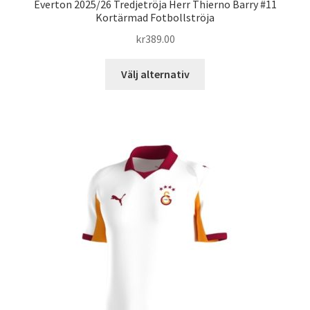
Everton 2025/26 Tredjetröja Herr Thierno Barry #11
Kortärmad Fotbollströja
kr
389.00
Den
Välj alternativ
här
produkten
har
flera
varianter.
De
olika
alternativen
kan
väljas
på
produktsidan