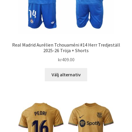
Real Madrid Aurélien Tchouaméni #14 Herr Tredjeställ
2025-26 Tröja + Shorts
kr
409.00
Den
Välj alternativ
här
produkten
har
flera
varianter.
De
olika
alternativen