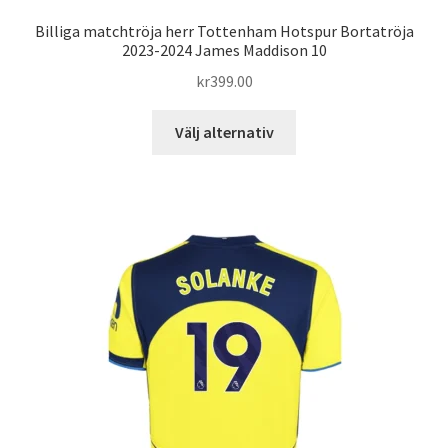
Billiga matchtröja herr Tottenham Hotspur Bortatröja
2023-2024 James Maddison 10
kr
399.00
Den
Välj alternativ
här
produkten
har
flera
varianter.
De
olika
alternativen
kan
väljas
på
produktsidan