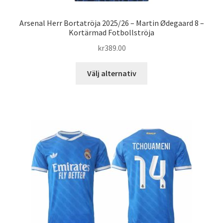
Arsenal Herr Bortatröja 2025/26 – Martin Ødegaard 8 –
Kortärmad Fotbollströja
kr
389.00
Den
Välj alternativ
här
produkten
har
flera
varianter.
De
olika
alternativen
kan
väljas
på
produktsidan