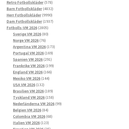
578
produkter
Retro Fotbollskläder
578
alternativen
produkter
4832
Barn Fotbollskläder
4832
kan
9990
produkter
Herr Fotbollskläder
9990
väljas
produkter
1937
Dam Fotbollskläder
1937
på
2805
produkter
Fotbolls-VM 2026
2805
produktsidan
produkter
80
Sverige VM 2026
80
76
produkter
Norge VM 2026
76
produkter
173
Argentina VM 2026
173
169
produkter
Portugal VM 2026
169
291
produkter
Spanien VM 2026
291
produkter
199
Frankrike VM 2026
199
166
produkter
England VM 2026
166
144
produkter
Mexiko VM 2026
144
132
produkter
USA VM 2026
132
produkter
189
Brasilien VM 2026
189
produkter
158
Tyskland VM 2026
158
produkter
99
Nederländerna VM 2026
99
84
produkter
Belgien VM 2026
84
produkter
68
Colombia VM 2026
68
123
produkter
Italien VM 2026
123
produkter
35