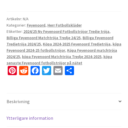
Artikelnr:
N/A
Kategorier:
Feyenoord
,
Herr Fotbollskläder
Etiketter:
2024/25 Ny Feyenoord Fotbollströjor Tredje tröja
,
Billiga Feyenoord Matchtröja Tredje 24/25
,
Billiga Feyenoord
Tredjetröja 2024/25
,
Köpa 2024-2025 Feyenoord Tredjetröja
,
köpa
Feyenoord 2024-25 fotbollströjor
,
Köpa Feyenoord matchtröja
2024/25
,
köpa Feyenoord Matchtröja Tredje 2024-2025
,
köpa
senaste Feyenoord fotbollströjor på nätet
Pi
R
Fa
T
E
D
nt
e
ce
wi
m
el
er
d
b
tt
ai
a
es
di
o
er
l
Beskrivning
t
t
o
k
Ytterligare information