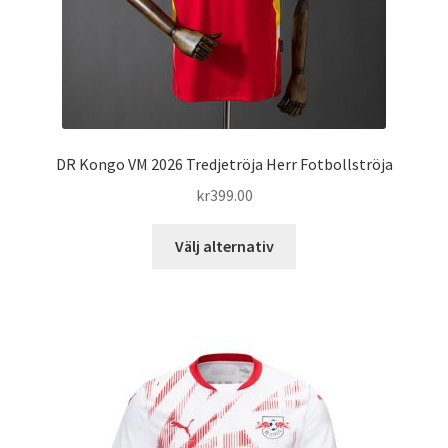
DR Kongo VM 2026 Tredjetröja Herr Fotbollströja
kr
399.00
Den
Välj alternativ
här
produkten
har
flera
varianter.
De
olika
alternativen