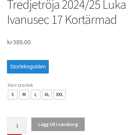
Tredjetröja 2024/25 Luka
Ivanusec 17 Kortärmad
kr
389.00
Storleksguiden
Herr storlek
S
M
L
XL
XXL
Köpa
Lägg till i varukorg
Fotbollströjor