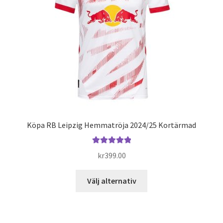
kan
väljas
på
produktsidan
Köpa RB Leipzig Hemmatröja 2024/25 Kortärmad
Betygsatt
kr
399.00
5.00
av 5
Den
Välj alternativ
här
produkten
har