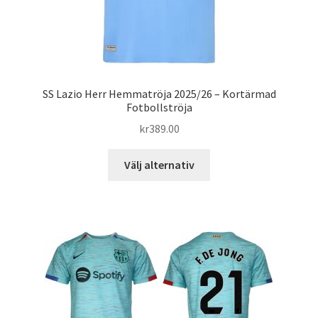
SS Lazio Herr Hemmatröja 2025/26 – Kortärmad
Fotbollströja
kr
389.00
Den
Välj alternativ
här
produkten
har
flera
varianter.
De
olika
alternativen
kan