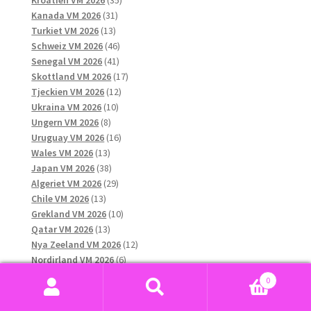
Kroatien VM 2026
35
31
produkter
Kanada VM 2026
31
13
produkter
Turkiet VM 2026
13
produkter
46
Schweiz VM 2026
46
41
produkter
Senegal VM 2026
41
produkter
17
Skottland VM 2026
17
12
produkter
Tjeckien VM 2026
12
10
produkter
Ukraina VM 2026
10
8
produkter
Ungern VM 2026
8
produkter
16
Uruguay VM 2026
16
13
produkter
Wales VM 2026
13
produkter
38
Japan VM 2026
38
produkter
29
Algeriet VM 2026
29
13
produkter
Chile VM 2026
13
produkter
10
Grekland VM 2026
10
13
produkter
Qatar VM 2026
13
produkter
12
Nya Zeeland VM 2026
12
6
produkter
Nordirland VM 2026
6
11
produkter
Ecuador VM 2026
11
0
produkter
11
Paraguay VM 2026
11
Sök
Sök
45
produkter
Marocko VM 2026
45