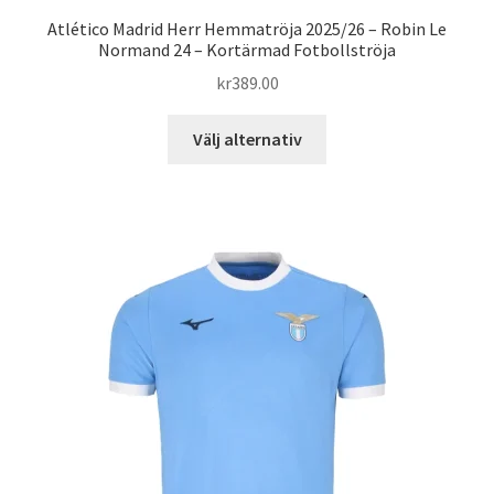
Atlético Madrid Herr Hemmatröja 2025/26 – Robin Le
Normand 24 – Kortärmad Fotbollströja
kr
389.00
Den
Välj alternativ
här
produkten
har
flera
varianter.
De
olika
alternativen
kan
väljas
på
produktsidan