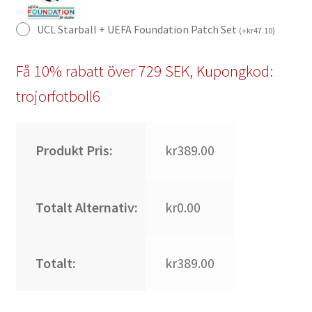
UCL Starball + UEFA Foundation Patch Set
(
+
kr
47.10
)
Få 10% rabatt över 729 SEK, Kupongkod:
trojorfotboll6
Produkt Pris:
kr389.00
Totalt Alternativ:
kr0.00
Totalt:
kr389.00