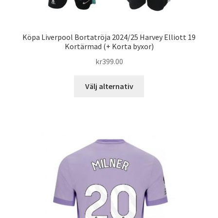
Köpa Liverpool Bortatröja 2024/25 Harvey Elliott 19
Kortärmad (+ Korta byxor)
kr
399.00
Den
Välj alternativ
här
produkten
har
flera
varianter.
De
olika
alternativen
kan
väljas
på