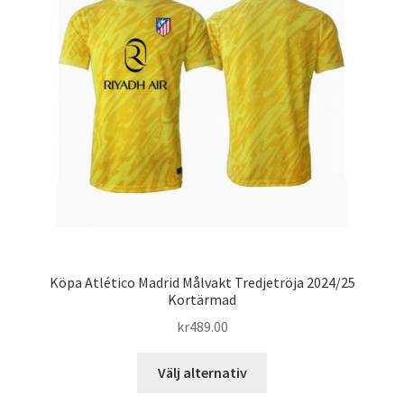
alternativen
kan
väljas
på
produktsidan
Köpa Atlético Madrid Målvakt Tredjetröja 2024/25
Kortärmad
kr
489.00
Den
Välj alternativ
här