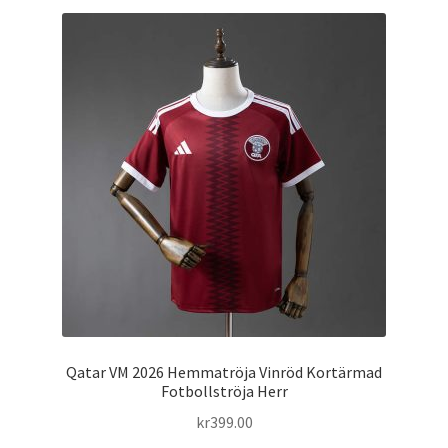
flera
varianter.
De
olika
alternativen
kan
väljas
på
produktsidan
Qatar VM 2026 Hemmatröja Vinröd Kortärmad
Fotbollströja Herr
kr
399.00