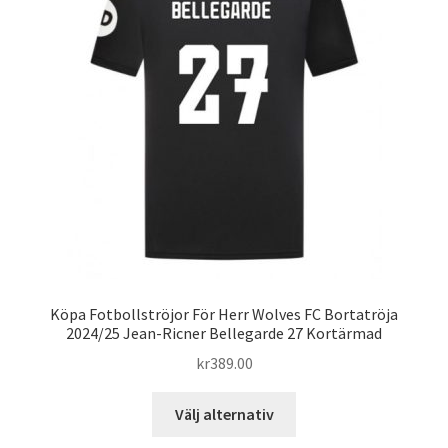
alternativen
kan
väljas
på
produktsidan
Köpa Fotbollströjor För Herr Wolves FC Bortatröja
2024/25 Jean-Ricner Bellegarde 27 Kortärmad
kr
389.00
Den
Välj alternativ
här