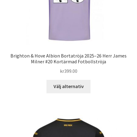
produktsidan
Brighton & Hove Albion Bortatröja 2025–26 Herr James
Milner #20 Kortärmad Fotbollströja
kr
399.00
Den
Välj alternativ
här
produkten
har
flera
varianter.
De
olika