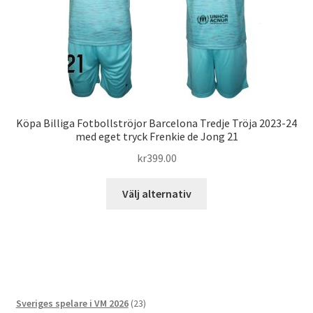
väljas
på
produktsidan
Köpa Billiga Fotbollströjor Barcelona Tredje Tröja 2023-24
med eget tryck Frenkie de Jong 21
kr
399.00
Den
Välj alternativ
här
produkten
har
flera
varianter.
De
23
Sveriges spelare i VM 2026
23
olika