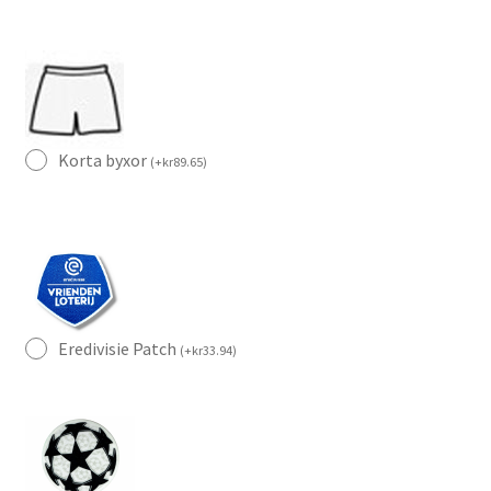
Korta byxor
(
+
kr
89.65
)
Eredivisie Patch
(
+
kr
33.94
)