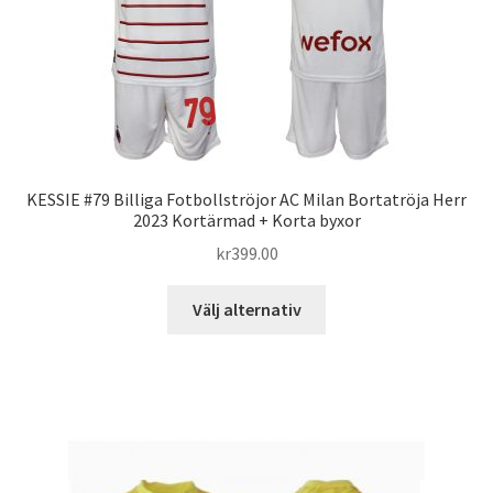
kan
väljas
på
produktsidan
KESSIE #79 Billiga Fotbollströjor AC Milan Bortatröja Herr
2023 Kortärmad + Korta byxor
kr
399.00
Den
Välj alternativ
här
produkten
har
flera
varianter.
De
olika