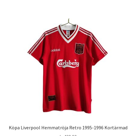
produkten
har
flera
varianter.
De
olika
alternativen
kan
väljas
på
produktsidan
Köpa Liverpool Hemmatröja Retro 1995-1996 Kortärmad