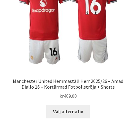
Manchester United Hemmaställ Herr 2025/26 – Amad
Diallo 16 – Kortärmad Fotbollströja + Shorts
kr
409.00
Den
Välj alternativ
här
produkten
har