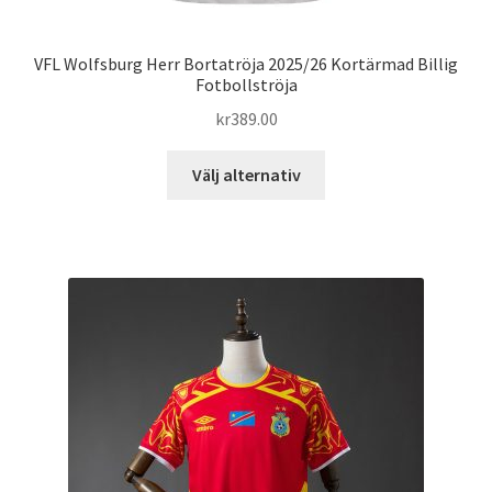
VFL Wolfsburg Herr Bortatröja 2025/26 Kortärmad Billig
Fotbollströja
kr
389.00
Den
Välj alternativ
här
produkten
har
flera
varianter.
De
olika
alternativen
kan
väljas
på
produktsidan