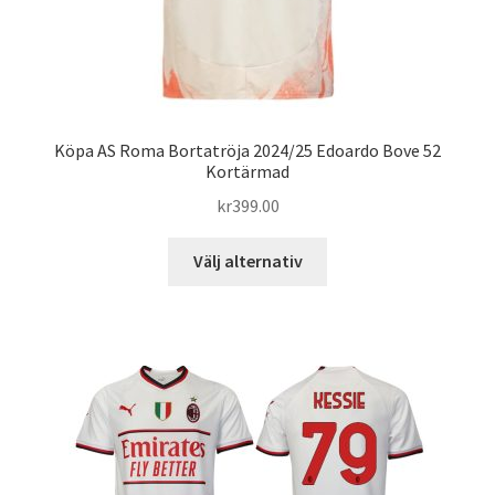
Köpa AS Roma Bortatröja 2024/25 Edoardo Bove 52
Kortärmad
kr
399.00
Den
Välj alternativ
här
produkten
har
flera
varianter.
De
olika
alternativen