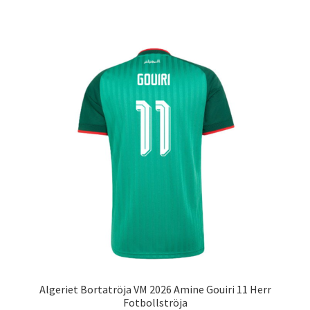
produkten
har
flera
varianter.
De
olika
alternativen
kan
väljas
på
produktsidan
Algeriet Bortatröja VM 2026 Amine Gouiri 11 Herr
Fotbollströja