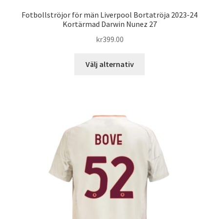
Fotbollströjor för män Liverpool Bortatröja 2023-24
Kortärmad Darwin Nunez 27
kr
399.00
Den
Välj alternativ
här
produkten
har
flera
varianter.
De
olika
alternativen
kan
väljas
på
produktsidan