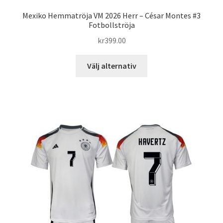
Mexiko Hemmatröja VM 2026 Herr – César Montes #3
Fotbollströja
kr
399.00
Den
Välj alternativ
här
produkten
har
flera
varianter.
De
olika
alternativen
kan
väljas
på
produktsidan