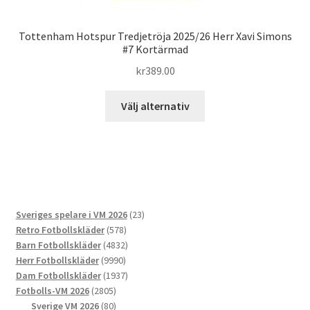
Tottenham Hotspur Tredjetröja 2025/26 Herr Xavi Simons
#7 Kortärmad
kr
389.00
Den
Välj alternativ
här
produkten
har
flera
varianter.
De
23
Sveriges spelare i VM 2026
23
olika
578
produkter
Retro Fotbollskläder
578
alternativen
produkter
4832
Barn Fotbollskläder
4832
kan
9990
produkter
Herr Fotbollskläder
9990
väljas
produkter
1937
Dam Fotbollskläder
1937
på
2805
produkter
Fotbolls-VM 2026
2805
produktsidan
produkter
80
Sverige VM 2026
80