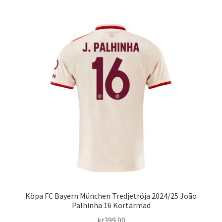
har
flera
varianter.
De
olika
alternativen
kan
väljas
på
produktsidan
Köpa FC Bayern München Tredjetröja 2024/25 João
Palhinha 16 Kortärmad
kr
399.00