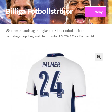
Billiga Fotbollströjor
Hoppa
Hoppa
Meny
till
till
navigering
innehåll
Hem
Hem
Landslag
England
Köpa Fotbollströjor
Landslagströja England Hemmaställ EM 2024 Cole Palmer 24
Bloggar
Butik
Kassa
Kontakta oss
Mitt konto
Storleksguiden