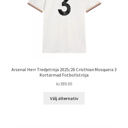
kan
väljas
på
produktsidan
Arsenal Herr Tredjetröja 2025/26 Cristhian Mosquera 3
Kortärmad Fotbollströja
kr
389.00
Den
Välj alternativ
här
produkten
har
flera