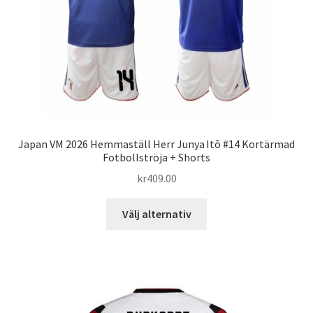
Japan VM 2026 Hemmaställ Herr Junya Itō #14 Kortärmad
Fotbollströja + Shorts
kr
409.00
Den
Välj alternativ
här
produkten
har
flera
varianter.
De