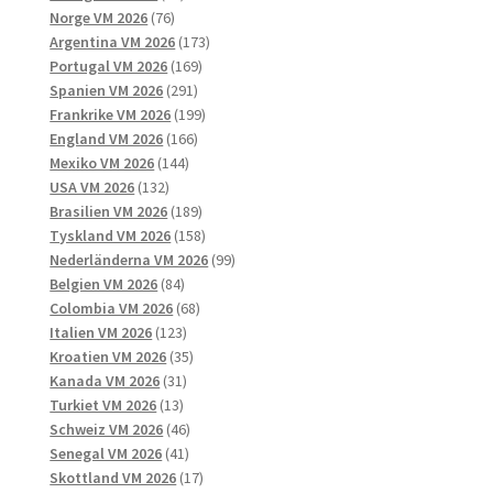
76
produkter
Norge VM 2026
76
produkter
173
Argentina VM 2026
173
169
produkter
Portugal VM 2026
169
291
produkter
Spanien VM 2026
291
produkter
199
Frankrike VM 2026
199
166
produkter
England VM 2026
166
144
produkter
Mexiko VM 2026
144
132
produkter
USA VM 2026
132
produkter
189
Brasilien VM 2026
189
produkter
158
Tyskland VM 2026
158
produkter
99
Nederländerna VM 2026
99
84
produkter
Belgien VM 2026
84
produkter
68
Colombia VM 2026
68
123
produkter
Italien VM 2026
123
produkter
35
Kroatien VM 2026
35
31
produkter
Kanada VM 2026
31
13
produkter
Turkiet VM 2026
13
produkter
46
Schweiz VM 2026
46
41
produkter
Senegal VM 2026
41
produkter
17
Skottland VM 2026
17