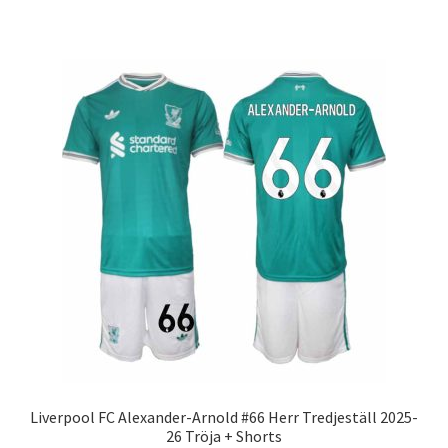
produkten
har
flera
varianter.
De
olika
alternativen
kan
väljas
på
produktsidan
Liverpool FC Alexander-Arnold #66 Herr Tredjeställ 2025-
26 Tröja + Shorts