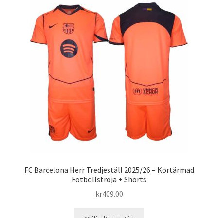
varianter.
De
olika
alternativen
kan
väljas
på
produktsidan
FC Barcelona Herr Tredjeställ 2025/26 – Kortärmad
Fotbollströja + Shorts
kr
409.00
Den