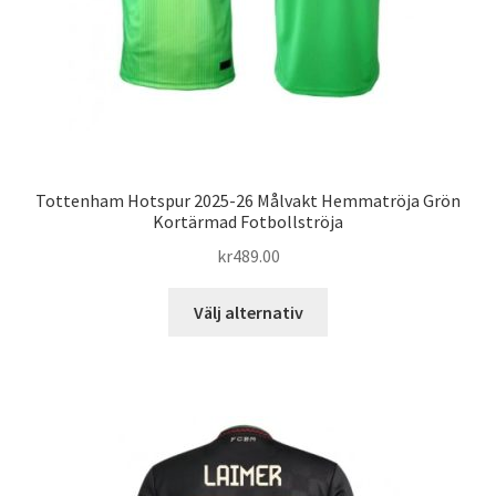
produktsidan
Tottenham Hotspur 2025-26 Målvakt Hemmatröja Grön
Kortärmad Fotbollströja
kr
489.00
Den
Välj alternativ
här
produkten
har
flera
varianter.
De
olika