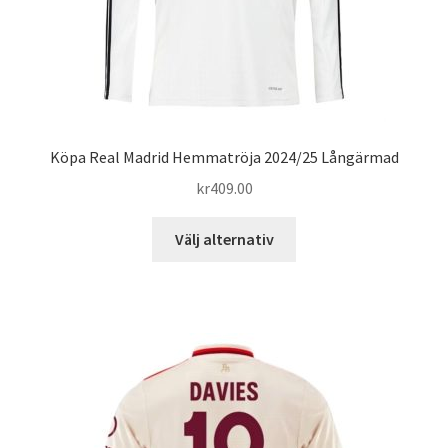
Köpa Real Madrid Hemmatröja 2024/25 Långärmad
kr
409.00
Den
Välj alternativ
här
produkten
har
flera
varianter.
De
olika
alternativen