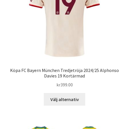
kan
väljas
på
produktsidan
Köpa FC Bayern München Tredjetröja 2024/25 Alphonso
Davies 19 Kortärmad
kr
399.00
Den
Välj alternativ
här
produkten
har
flera