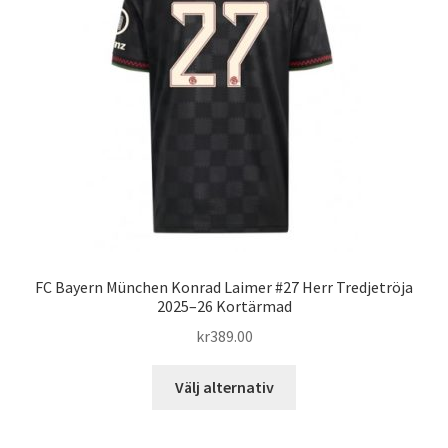
alternativen
kan
väljas
på
produktsidan
FC Bayern München Konrad Laimer #27 Herr Tredjetröja
2025–26 Kortärmad
kr
389.00
Den
Välj alternativ
här
produkten