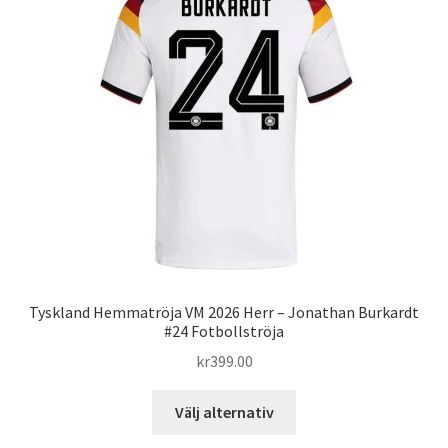
olika
alternativen
kan
väljas
på
produktsidan
Tyskland Hemmatröja VM 2026 Herr – Jonathan Burkardt
#24 Fotbollströja
kr
399.00
Den
Välj alternativ
här