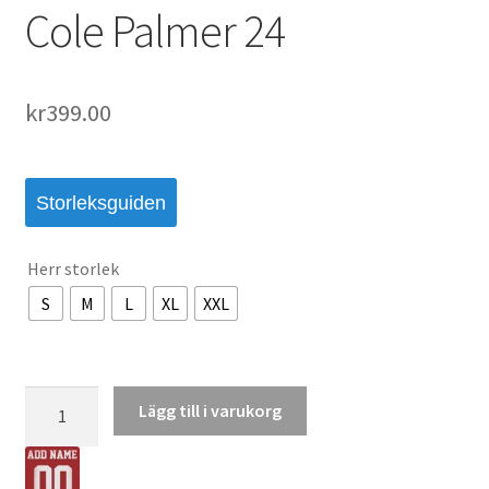
Cole Palmer 24
kr
399.00
Storleksguiden
Herr storlek
S
M
L
XL
XXL
Köpa
Lägg till i varukorg
Fotbollströjor
Landslagströja
England