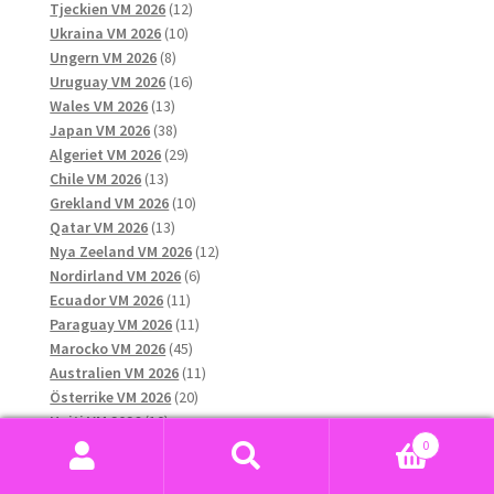
12
produkter
Tjeckien VM 2026
12
10
produkter
Ukraina VM 2026
10
8
produkter
Ungern VM 2026
8
produkter
16
Uruguay VM 2026
16
13
produkter
Wales VM 2026
13
produkter
38
Japan VM 2026
38
produkter
29
Algeriet VM 2026
29
13
produkter
Chile VM 2026
13
produkter
10
Grekland VM 2026
10
13
produkter
Qatar VM 2026
13
produkter
12
Nya Zeeland VM 2026
12
6
produkter
Nordirland VM 2026
6
11
produkter
Ecuador VM 2026
11
produkter
11
Paraguay VM 2026
11
45
produkter
Marocko VM 2026
45
produkter
11
Australien VM 2026
11
20
produkter
Österrike VM 2026
20
10
produkter
Haiti VM 2026
10
produkter
11
Sydkorea VM 2026
11
0
produkter
7
Sök
Sök
Saudiarabien VM 2026
7
15
produkter