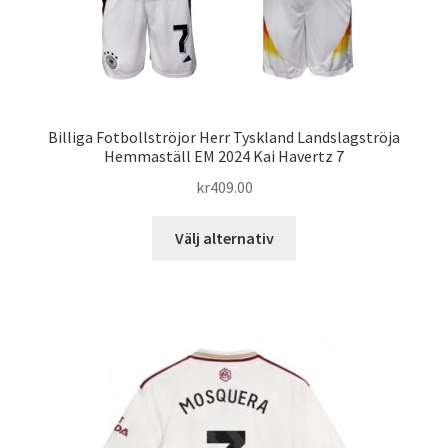
Billiga Fotbollströjor Herr Tyskland Landslagströja
Hemmaställ EM 2024 Kai Havertz 7
kr
409.00
Den
Välj alternativ
här
produkten
har
flera
varianter.
De
olika
alternativen