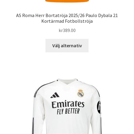
AS Roma Herr Bortatröja 2025/26 Paulo Dybala 21
Kortärmad Fotbollströja
kr
389.00
Den
Välj alternativ
här
produkten
har
flera
varianter.
De
olika
alternativen
kan
väljas
på
produktsidan