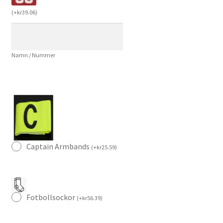
Hemmaställ
(
+
kr
39.06
)
EM
2024
Cole
Namn / Nummer
Palmer
24
mängd
Captain Armbands
(
+
kr
25.59
)
Fotbollsockor
(
+
kr
56.39
)