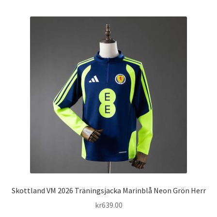
har
flera
varianter.
De
olika
alternativen
kan
väljas
på
produktsidan
Skottland VM 2026 Träningsjacka Marinblå Neon Grön Herr
kr
639.00