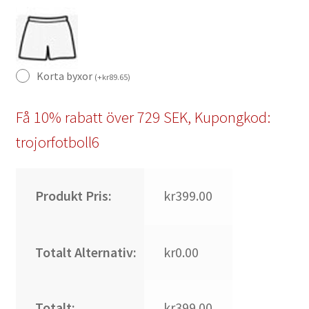
Korta byxor
(
+
kr
89.65
)
Få 10% rabatt över 729 SEK, Kupongkod:
trojorfotboll6
Produkt Pris:
kr399.00
Totalt Alternativ:
kr0.00
Totalt:
kr399.00