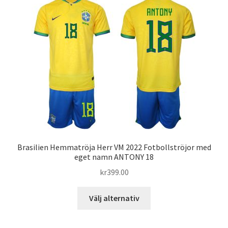
varianter.
De
olika
alternativen
kan
väljas
på
produktsidan
Brasilien Hemmatröja Herr VM 2022 Fotbollströjor med
eget namn ANTONY 18
kr
399.00
Den
Välj alternativ
här
produkten