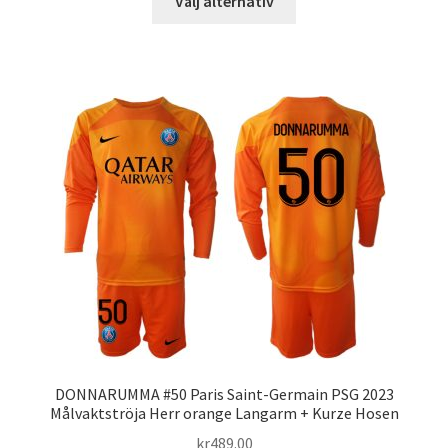
Välj alternativ
här
produkten
har
flera
varianter.
De
olika
alternativen
kan
väljas
på
produktsidan
DONNARUMMA #50 Paris Saint-Germain PSG 2023
Målvaktströja Herr orange Langarm + Kurze Hosen
kr
489.00