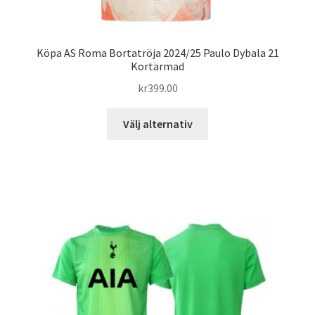
Köpa AS Roma Bortatröja 2024/25 Paulo Dybala 21
Kortärmad
kr
399.00
Den
Välj alternativ
här
produkten
har
flera
varianter.
De
olika
alternativen
kan
väljas
på