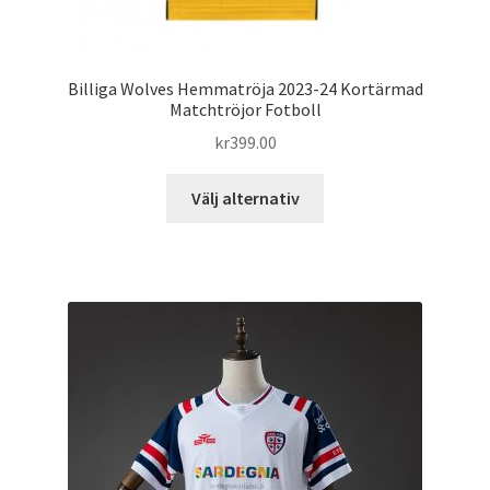
Billiga Wolves Hemmatröja 2023-24 Kortärmad
Matchtröjor Fotboll
kr
399.00
Den
Välj alternativ
här
produkten
har
flera
varianter.
De
olika
alternativen
kan
väljas
på