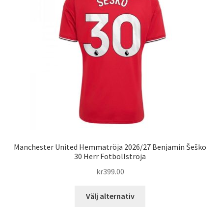
olika
alternativen
kan
väljas
på
produktsidan
Manchester United Hemmatröja 2026/27 Benjamin Šeško
30 Herr Fotbollströja
kr
399.00
Den
Välj alternativ
här
produkten