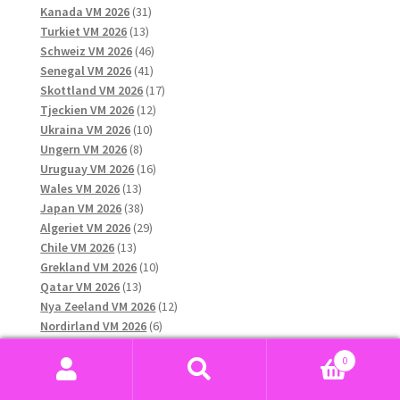
31
produkter
Kanada VM 2026
31
13
produkter
Turkiet VM 2026
13
produkter
46
Schweiz VM 2026
46
41
produkter
Senegal VM 2026
41
produkter
17
Skottland VM 2026
17
12
produkter
Tjeckien VM 2026
12
10
produkter
Ukraina VM 2026
10
8
produkter
Ungern VM 2026
8
produkter
16
Uruguay VM 2026
16
13
produkter
Wales VM 2026
13
produkter
38
Japan VM 2026
38
produkter
29
Algeriet VM 2026
29
13
produkter
Chile VM 2026
13
produkter
10
Grekland VM 2026
10
13
produkter
Qatar VM 2026
13
produkter
12
Nya Zeeland VM 2026
12
6
produkter
Nordirland VM 2026
6
11
produkter
Ecuador VM 2026
11
0
produkter
11
Paraguay VM 2026
11
Sök
Sök
45
produkter
Marocko VM 2026
45