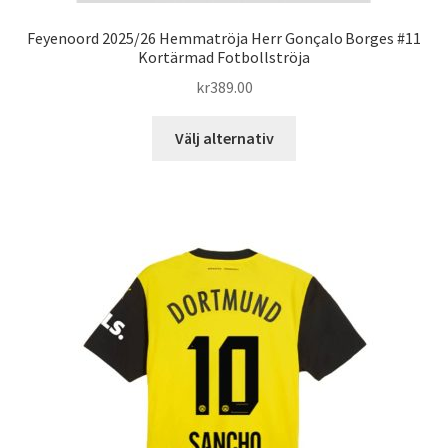
Feyenoord 2025/26 Hemmatröja Herr Gonçalo Borges #11
Kortärmad Fotbollströja
kr
389.00
Den
Välj alternativ
här
produkten
har
flera
varianter.
De
olika
alternativen
kan
väljas
på
produktsidan