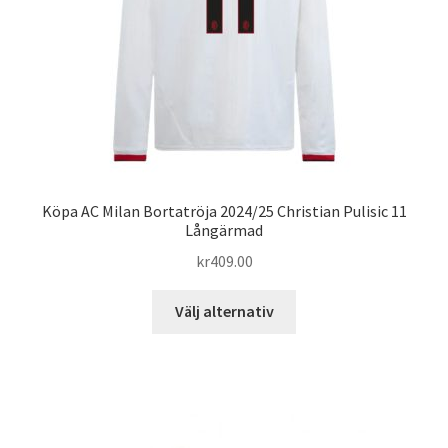
Köpa AC Milan Bortatröja 2024/25 Christian Pulisic 11
Långärmad
kr
409.00
Den
Välj alternativ
här
produkten
har
flera
varianter.