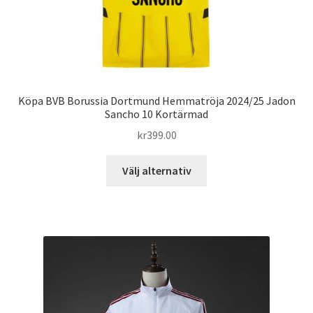
Köpa BVB Borussia Dortmund Hemmatröja 2024/25 Jadon
Sancho 10 Kortärmad
kr
399.00
Den
Välj alternativ
här
produkten
har
flera
varianter.
De
olika
alternativen