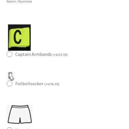
Namn / Nummer
Kroos
8
mängd
Captain Armbands
(
+
kr
25.59
)
Fotbollsockor
(
+
kr
56.39
)