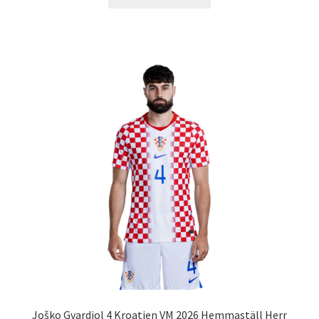
här
produkten
har
flera
varianter.
De
olika
alternativen
kan
väljas
på
produktsidan
Joško Gvardiol 4 Kroatien VM 2026 Hemmaställ Herr