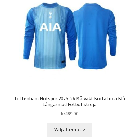
De
olika
alternativen
kan
väljas
på
produktsidan
Tottenham Hotspur 2025-26 Målvakt Bortatröja Blå
Långärmad Fotbollströja
kr
489.00
Den
Välj alternativ
här