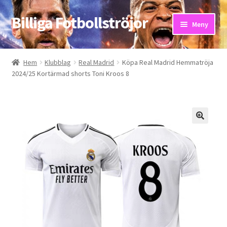
Billiga Fotbollströjor
Hoppa
Hoppa
Meny
till
till
navigering
innehåll
Hem
Hem
Klubblag
Real Madrid
Köpa Real Madrid Hemmatröja
2024/25 Kortärmad shorts Toni Kroos 8
Bloggar
Butik
Kassa
Kontakta oss
Mitt konto
Storleksguiden