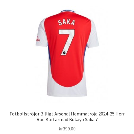
flera
varianter.
De
olika
alternativen
kan
väljas
på
produktsidan
Fotbollströjor Billigt Arsenal Hemmatröja 2024-25 Herr
Röd Kortärmad Bukayo Saka 7
kr
399.00