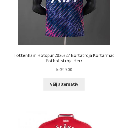
på
produktsidan
Tottenham Hotspur 2026/27 Bortatröja Kortärmad
Fotbollströja Herr
kr
399.00
Den
Välj alternativ
här
produkten
har
flera
varianter.
De