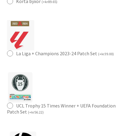
Korta byxor
(
+
kr
89.65
)
La Liga + Champions 2023-24 Patch Set
(
+
kr
39.00
)
UCL Trophy 15 Times Winner + UEFA Foundation
Patch Set
(
+
kr
56.22
)