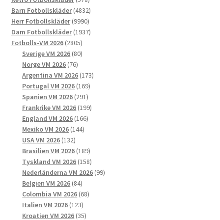
alternativen
produkter
4832
Barn Fotbollskläder
4832
kan
9990
produkter
Herr Fotbollskläder
9990
väljas
produkter
1937
Dam Fotbollskläder
1937
på
2805
produkter
Fotbolls-VM 2026
2805
produktsidan
produkter
80
Sverige VM 2026
80
76
produkter
Norge VM 2026
76
produkter
173
Argentina VM 2026
173
169
produkter
Portugal VM 2026
169
291
produkter
Spanien VM 2026
291
produkter
199
Frankrike VM 2026
199
166
produkter
England VM 2026
166
144
produkter
Mexiko VM 2026
144
132
produkter
USA VM 2026
132
produkter
189
Brasilien VM 2026
189
produkter
158
Tyskland VM 2026
158
produkter
99
Nederländerna VM 2026
99
84
produkter
Belgien VM 2026
84
produkter
68
Colombia VM 2026
68
123
produkter
Italien VM 2026
123
produkter
35
Kroatien VM 2026
35