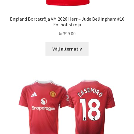
England Bortatröja VM 2026 Herr – Jude Bellingham #10
Fotbollströja
kr
399.00
Den
Välj alternativ
här
produkten
har
flera
varianter.
De
olika
alternativen
kan
väljas
på