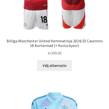
produktsidan
Billiga Manchester United Hemmatröja 2024/25 Casemiro
18 Kortärmad (+ Korta byxor)
kr
399.00
Den
Välj alternativ
här
produkten
har
flera
varianter.
De
olika