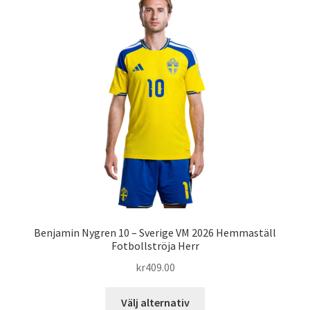
De
olika
alternativen
kan
väljas
på
produktsidan
Benjamin Nygren 10 – Sverige VM 2026 Hemmaställ
Fotbollströja Herr
kr
409.00
Den
Välj alternativ