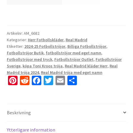
Artikelnr:
AM_6682
Kategorier:
Herr Fotbollskläder
,
Real Madrid
Etiketter:
2024-25 Fotbollströjor
,
Billiga Fotbollströjor
,
Fotbollströjor Butik
,
fotbollströjor med eget namn
,
Fotbollströjor med tryck
,
Fotbollströjor Outlet
,
Fotbollströjor
Sverige
,
köpa Toni Kroos tröja
,
Real Madrid kläder Herr
,
Real
Madrid tröja 2024
,
Real Madrid tröja med eget namn
Pi
R
Fa
T
E
D
nt
e
ce
wi
m
el
er
d
b
tt
ai
a
es
di
o
er
l
Beskrivning
t
t
o
k
Ytterligare information