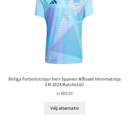
alternativen
kan
väljas
på
produktsidan
Billiga Fotbollströjor Herr Spanien Målvakt Hemmatröja
EM 2024 Matchställ
kr
489.00
Den
Välj alternativ
här
produkten
har