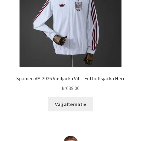
kan
väljas
på
produktsidan
Spanien VM 2026 Vindjacka Vit – Fotbollsjacka Herr
kr
639.00
Den
Välj alternativ
här
produkten
har
flera
varianter.