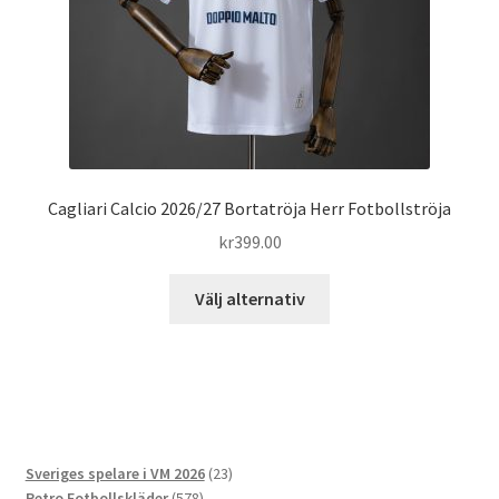
produktsidan
Cagliari Calcio 2026/27 Bortatröja Herr Fotbollströja
kr
399.00
Den
Välj alternativ
här
produkten
har
flera
varianter.
De
23
Sveriges spelare i VM 2026
23
olika
578
produkter
Retro Fotbollskläder
578