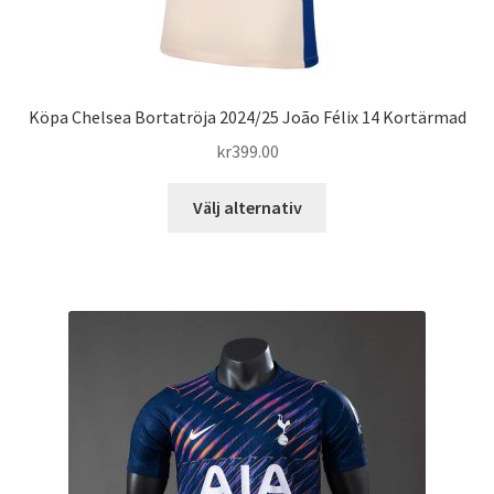
Köpa Chelsea Bortatröja 2024/25 João Félix 14 Kortärmad
kr
399.00
Den
Välj alternativ
här
produkten
har
flera
varianter.
De
olika
alternativen
kan
väljas