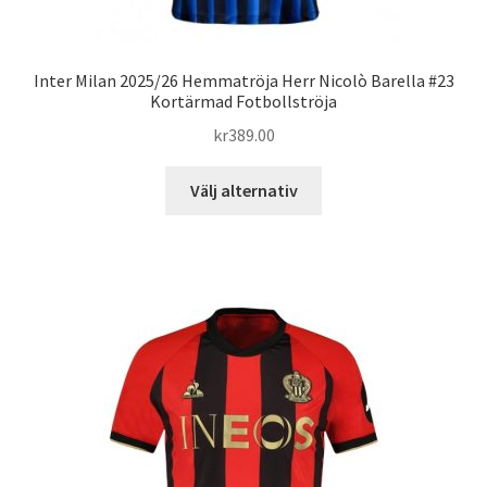
Inter Milan 2025/26 Hemmatröja Herr Nicolò Barella #23
Kortärmad Fotbollströja
kr
389.00
Den
Välj alternativ
här
produkten
har
flera
varianter.
De
olika
alternativen
kan
väljas
på