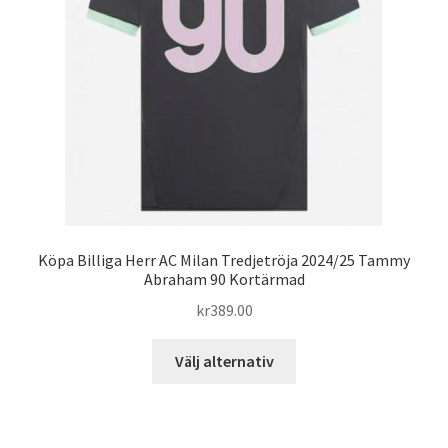
väljas
på
produktsidan
Köpa Billiga Herr AC Milan Tredjetröja 2024/25 Tammy
Abraham 90 Kortärmad
kr
389.00
Den
Välj alternativ
här
produkten
har