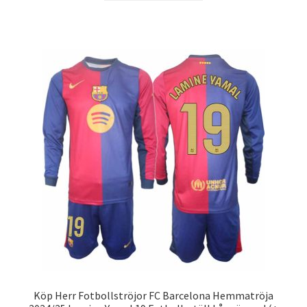
produkten
har
flera
varianter.
De
olika
alternativen
kan
väljas
på
produktsidan
Köp Herr Fotbollströjor FC Barcelona Hemmatröja