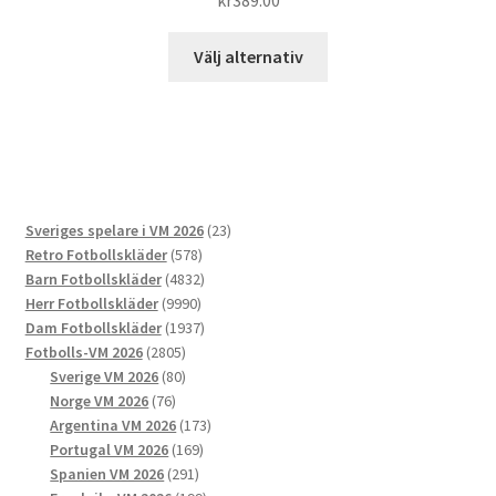
kr
389.00
Den
Välj alternativ
här
produkten
har
flera
varianter.
De
23
Sveriges spelare i VM 2026
23
olika
578
produkter
Retro Fotbollskläder
578
alternativen
produkter
4832
Barn Fotbollskläder
4832
kan
9990
produkter
Herr Fotbollskläder
9990
väljas
produkter
1937
Dam Fotbollskläder
1937
på
2805
produkter
Fotbolls-VM 2026
2805
produktsidan
produkter
80
Sverige VM 2026
80
76
produkter
Norge VM 2026
76
produkter
173
Argentina VM 2026
173
169
produkter
Portugal VM 2026
169
291
produkter
Spanien VM 2026
291