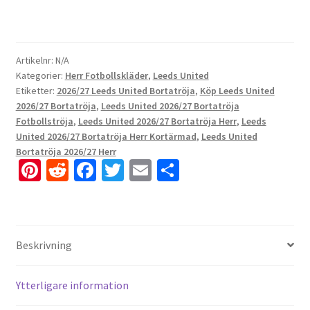
Artikelnr:
N/A
Kategorier:
Herr Fotbollskläder
,
Leeds United
Etiketter:
2026/27 Leeds United Bortatröja
,
Köp Leeds United
2026/27 Bortatröja
,
Leeds United 2026/27 Bortatröja
Fotbollströja
,
Leeds United 2026/27 Bortatröja Herr
,
Leeds
United 2026/27 Bortatröja Herr Kortärmad
,
Leeds United
Bortatröja 2026/27 Herr
Pi
R
Fa
T
E
D
nt
e
ce
wi
m
el
er
d
b
tt
ai
a
es
di
o
er
l
Beskrivning
t
t
o
k
Ytterligare information