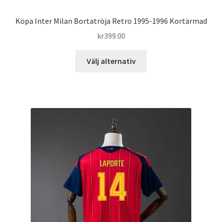
Köpa Inter Milan Bortatröja Retro 1995-1996 Kortärmad
kr
399.00
Den
Välj alternativ
här
produkten
har
flera
varianter.
De
olika
alternativen
kan
väljas
på
produktsidan