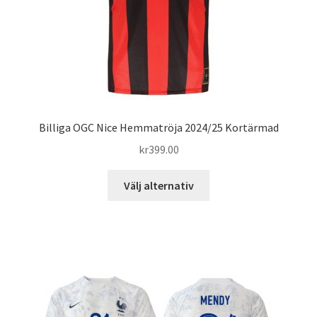
produktsidan
Billiga OGC Nice Hemmatröja 2024/25 Kortärmad
kr
399.00
Den
Välj alternativ
här
produkten
har
flera
varianter.
De
olika