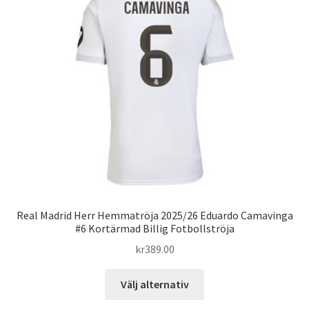
olika
alternativen
kan
väljas
på
produktsidan
Real Madrid Herr Hemmatröja 2025/26 Eduardo Camavinga
#6 Kortärmad Billig Fotbollströja
kr
389.00
Den
Välj alternativ
här