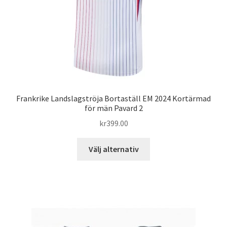
på
produktsidan
Frankrike Landslagströja Bortaställ EM 2024 Kortärmad
för män Pavard 2
kr
399.00
Den
Välj alternativ
här
produkten
har
flera
varianter.
De