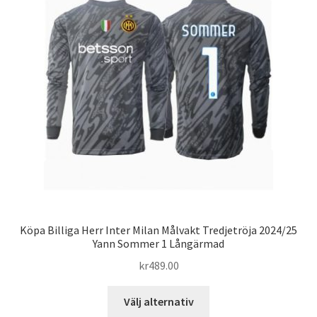
olika
alternativen
kan
väljas
på
produktsidan
Köpa Billiga Herr Inter Milan Målvakt Tredjetröja 2024/25
Yann Sommer 1 Långärmad
kr
489.00
Den
Välj alternativ
här