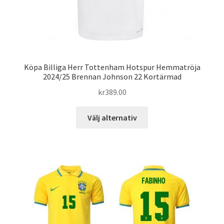
Köpa Billiga Herr Tottenham Hotspur Hemmatröja
2024/25 Brennan Johnson 22 Kortärmad
kr
389.00
Den
Välj alternativ
här
produkten
har
flera
varianter.
De
olika
alternativen