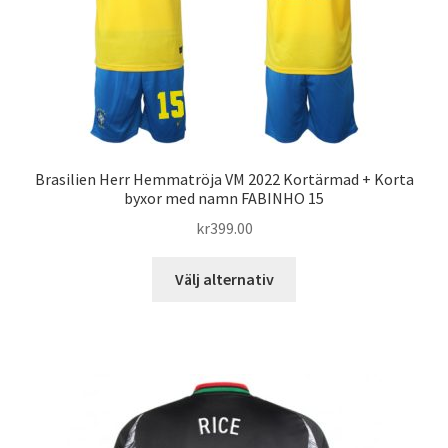
kan
väljas
på
produktsidan
Brasilien Herr Hemmatröja VM 2022 Kortärmad + Korta
byxor med namn FABINHO 15
kr
399.00
Den
Välj alternativ
här
produkten
har
flera
varianter.
De
olika