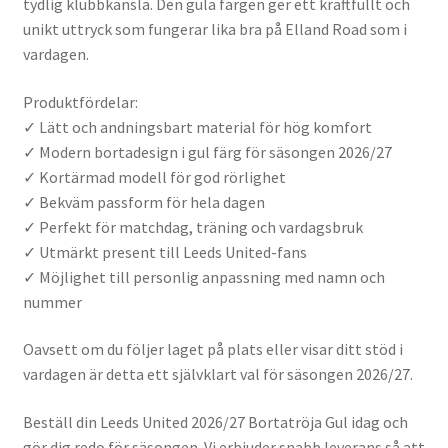
tydlig klubbkänsla. Den gula färgen ger ett kraftfullt och
unikt uttryck som fungerar lika bra på Elland Road som i
vardagen.
Produktfördelar:
✓ Lätt och andningsbart material för hög komfort
✓ Modern bortadesign i gul färg för säsongen 2026/27
✓ Kortärmad modell för god rörlighet
✓ Bekväm passform för hela dagen
✓ Perfekt för matchdag, träning och vardagsbruk
✓ Utmärkt present till Leeds United-fans
✓ Möjlighet till personlig anpassning med namn och
nummer
Oavsett om du följer laget på plats eller visar ditt stöd i
vardagen är detta ett självklart val för säsongen 2026/27.
Beställ din Leeds United 2026/27 Bortatröja Gul idag och
gör dig redo för säsongen. Vi erbjuder snabb leverans så att