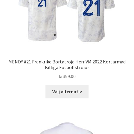
alternativen
kan
väljas
på
produktsidan
MENDY #21 Frankrike Bortatröja Herr VM 2022 Kortärmad
Billiga Fotbollströjor
kr
399.00
Den
Välj alternativ
här
produkten
har
flera
varianter.
De