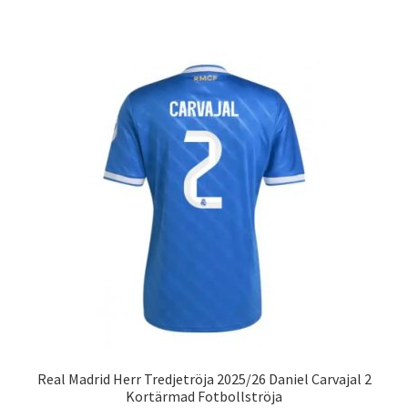
produkten
har
flera
varianter.
De
olika
alternativen
kan
väljas
på
produktsidan
Real Madrid Herr Tredjetröja 2025/26 Daniel Carvajal 2
Kortärmad Fotbollströja