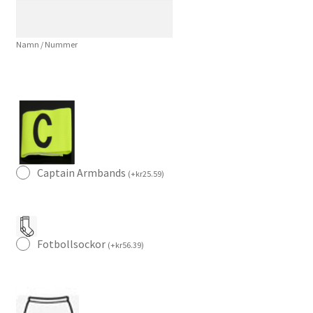
mängd
Namn / Nummer
Captain Armbands
(
+
kr
25.59
)
Fotbollsockor
(
+
kr
56.39
)