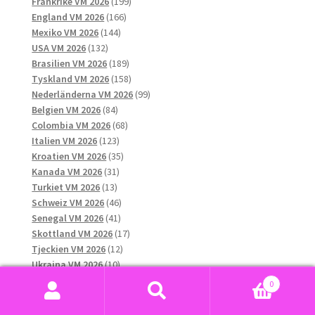
produkter
199
Frankrike VM 2026
199
166
produkter
England VM 2026
166
144
produkter
Mexiko VM 2026
144
132
produkter
USA VM 2026
132
produkter
189
Brasilien VM 2026
189
produkter
158
Tyskland VM 2026
158
produkter
99
Nederländerna VM 2026
99
84
produkter
Belgien VM 2026
84
produkter
68
Colombia VM 2026
68
123
produkter
Italien VM 2026
123
produkter
35
Kroatien VM 2026
35
31
produkter
Kanada VM 2026
31
13
produkter
Turkiet VM 2026
13
produkter
46
Schweiz VM 2026
46
41
produkter
Senegal VM 2026
41
produkter
17
Skottland VM 2026
17
12
produkter
Tjeckien VM 2026
12
10
produkter
Ukraina VM 2026
10
8
produkter
Ungern VM 2026
8
0
produkter
16
Uruguay VM 2026
16
Sök
Sök
13
produkter
Wales VM 2026
13