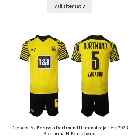
Den
Välj alternativ
här
produkten
har
flera
varianter.
De
olika
alternativen
kan
väljas
på
produktsidan
Zagadou 5# Borussia Dortmund Hemmatröja Herr 2023
Kortärmad+ Korta byxor