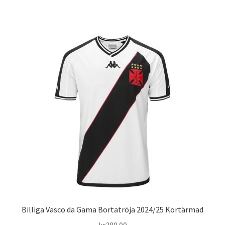
produkten
har
flera
varianter.
De
olika
alternativen
kan
väljas
på
produktsidan
Billiga Vasco da Gama Bortatröja 2024/25 Kortärmad