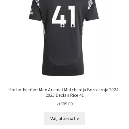
alternativen
kan
väljas
på
produktsidan
Fotbollströjor Män Arsenal Matchtröja Bortatröja 2024-
2025 Declan Rice 41
kr
399.00
Den
Välj alternativ
här