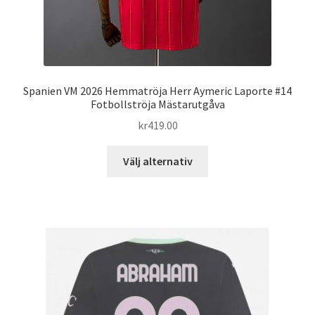
Spanien VM 2026 Hemmatröja Herr Aymeric Laporte #14
Fotbollströja Mästarutgåva
kr
419.00
Den
Välj alternativ
här
produkten
har
flera
varianter.
De
olika
alternativen
kan