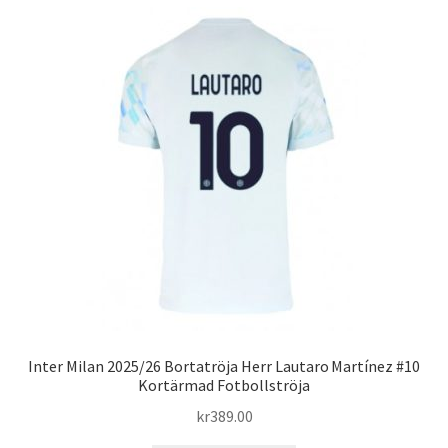
flera
varianter.
De
olika
alternativen
kan
väljas
på
produktsidan
Inter Milan 2025/26 Bortatröja Herr Lautaro Martínez #10
Kortärmad Fotbollströja
kr
389.00