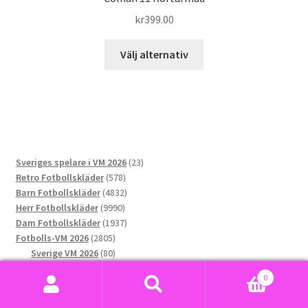
kr
399.00
Den
Välj alternativ
här
produkten
har
flera
varianter.
De
23
Sveriges spelare i VM 2026
23
olika
578
produkter
Retro Fotbollskläder
578
alternativen
produkter
4832
Barn Fotbollskläder
4832
kan
9990
produkter
Herr Fotbollskläder
9990
väljas
produkter
1937
Dam Fotbollskläder
1937
på
2805
produkter
Fotbolls-VM 2026
2805
produktsidan
produkter
80
Sverige VM 2026
80
76
produkter
Norge VM 2026
76
0
produkter
173
Argentina VM 2026
173
Sök
Sök
169
produkter
Portugal VM 2026
169