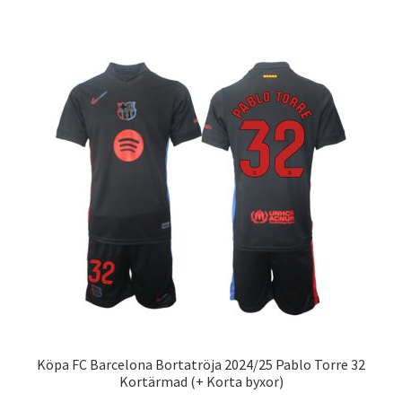
har
flera
varianter.
De
olika
alternativen
kan
väljas
på
produktsidan
Köpa FC Barcelona Bortatröja 2024/25 Pablo Torre 32
Kortärmad (+ Korta byxor)