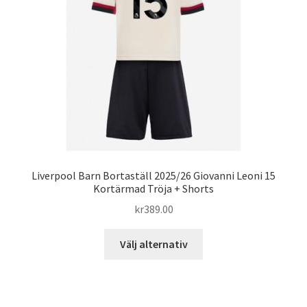
kan
väljas
på
produktsidan
Liverpool Barn Bortaställ 2025/26 Giovanni Leoni 15
Kortärmad Tröja + Shorts
kr
389.00
Den
Välj alternativ
här
produkten
har
flera