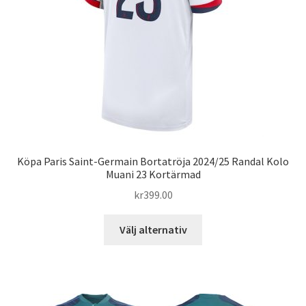
väljas
på
produktsidan
Köpa Paris Saint-Germain Bortatröja 2024/25 Randal Kolo
Muani 23 Kortärmad
kr
399.00
Den
Välj alternativ
här
produkten
har
flera