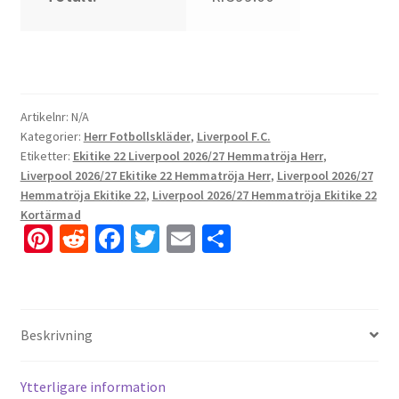
Artikelnr:
N/A
Kategorier:
Herr Fotbollskläder
,
Liverpool F.C.
Etiketter:
Ekitike 22 Liverpool 2026/27 Hemmatröja Herr
,
Liverpool 2026/27 Ekitike 22 Hemmatröja Herr
,
Liverpool 2026/27
Hemmatröja Ekitike 22
,
Liverpool 2026/27 Hemmatröja Ekitike 22
Kortärmad
Pi
R
Fa
T
E
D
nt
e
ce
wi
m
el
er
d
b
tt
ai
a
es
di
o
er
l
Beskrivning
t
t
o
k
Ytterligare information