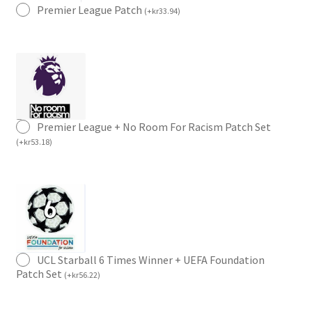
Premier League Patch
(
+
kr
33.94
)
Premier League + No Room For Racism Patch Set
(
+
kr
53.18
)
UCL Starball 6 Times Winner + UEFA Foundation
Patch Set
(
+
kr
56.22
)