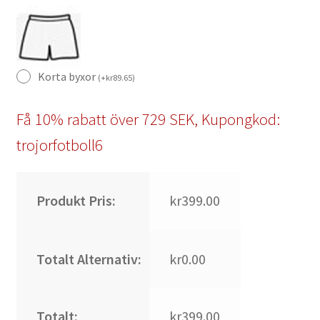
Korta byxor
(
+
kr
89.65
)
Få 10% rabatt över 729 SEK, Kupongkod:
trojorfotboll6
Produkt Pris:
kr399.00
Totalt Alternativ:
kr0.00
Totalt:
kr399.00