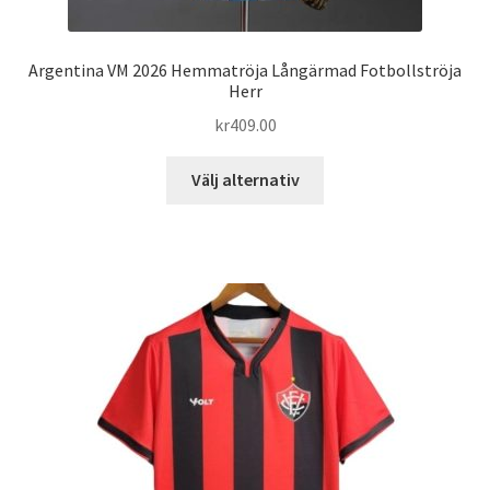
Argentina VM 2026 Hemmatröja Långärmad Fotbollströja
Herr
kr
409.00
Den
Välj alternativ
här
produkten
har
flera
varianter.
De
olika
alternativen
kan
väljas
på