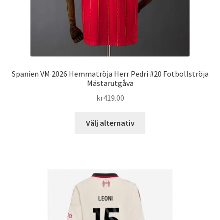
Spanien VM 2026 Hemmatröja Herr Pedri #20 Fotbollströja
Mästarutgåva
kr
419.00
Den
Välj alternativ
här
produkten
har
flera
varianter.
De
olika
alternativen