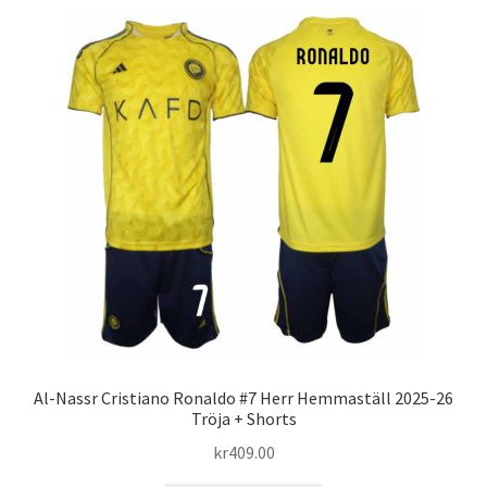
flera
varianter.
De
olika
alternativen
kan
väljas
på
produktsidan
Al-Nassr Cristiano Ronaldo #7 Herr Hemmaställ 2025-26
Tröja + Shorts
kr
409.00