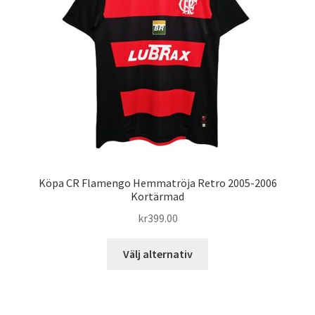
kan
väljas
på
produktsidan
Köpa CR Flamengo Hemmatröja Retro 2005-2006
Kortärmad
kr
399.00
Den
Välj alternativ
här
produkten
har