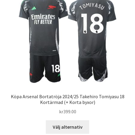
De
olika
alternativen
kan
väljas
på
produktsidan
Köpa Arsenal Bortatröja 2024/25 Takehiro Tomiyasu 18
Kortärmad (+ Korta byxor)
kr
399.00
Den
Välj alternativ
här