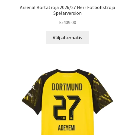
Arsenal Bortatröja 2026/27 Herr Fotbollströja
Spelarversion
kr
409.00
Den
Välj alternativ
här
produkten
har
flera
varianter.
De
olika
alternativen
kan
väljas
på
produktsidan