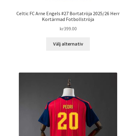
Celtic FC Arne Engels #27 Bortatröja 2025/26 Herr
Kortärmad Fotbollströja
kr
399.00
Den
Välj alternativ
här
produkten
har
flera
varianter.
De
olika
alternativen
kan
väljas
på
produktsidan