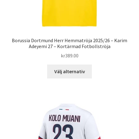
Borussia Dortmund Herr Hemmatröja 2025/26 – Karim
Adeyemi 27 – Kortärmad Fotbollströja
kr
389.00
Den
Välj alternativ
här
produkten
har
flera
varianter.
De
olika
alternativen
kan