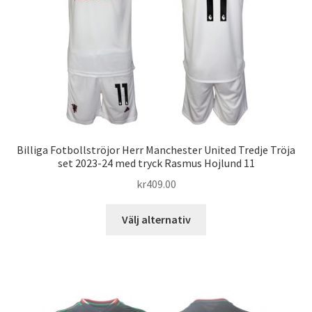
alternativen
kan
väljas
på
produktsidan
Billiga Fotbollströjor Herr Manchester United Tredje Tröja
set 2023-24 med tryck Rasmus Hojlund 11
kr
409.00
Den
Välj alternativ
här
produkten
har
flera
varianter.