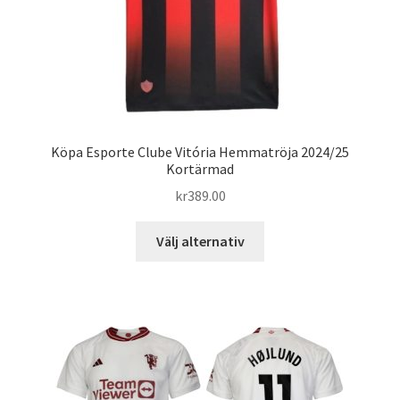
produktsidan
Köpa Esporte Clube Vitória Hemmatröja 2024/25
Kortärmad
kr
389.00
Den
Välj alternativ
här
produkten
har
flera
varianter.
De
olika