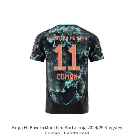
produkten
har
flera
varianter.
De
olika
alternativen
kan
väljas
på
produktsidan
Köpa FC Bayern München Bortatröja 2024/25 Kingsley
Coman 11 Kortärmad