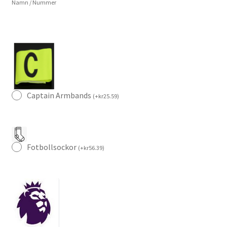
Namn / Nummer
Kortärmad
mängd
Captain Armbands
(
+
kr
25.59
)
Fotbollsockor
(
+
kr
56.39
)