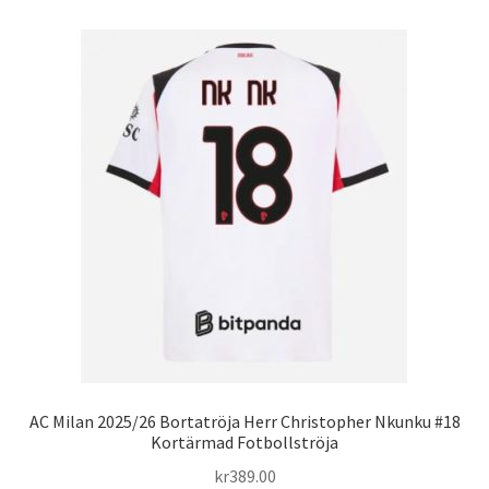
flera
varianter.
De
olika
alternativen
kan
väljas
på
produktsidan
AC Milan 2025/26 Bortatröja Herr Christopher Nkunku #18
Kortärmad Fotbollströja
kr
389.00