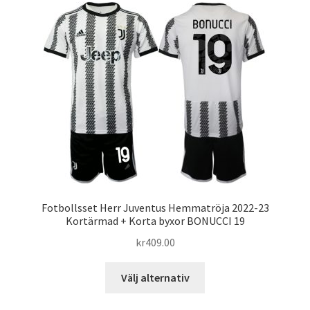
varianter.
De
olika
alternativen
kan
väljas
på
produktsidan
Fotbollsset Herr Juventus Hemmatröja 2022-23
Kortärmad + Korta byxor BONUCCI 19
kr
409.00
Den
Välj alternativ
här
produkten