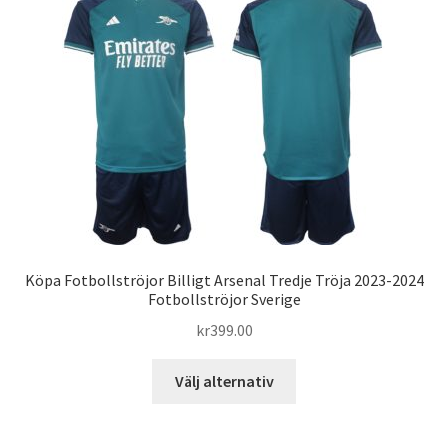
varianter.
De
olika
alternativen
kan
väljas
på
produktsidan
Köpa Fotbollströjor Billigt Arsenal Tredje Tröja 2023-2024
Fotbollströjor Sverige
kr
399.00
Den
Välj alternativ
här
produkten
har