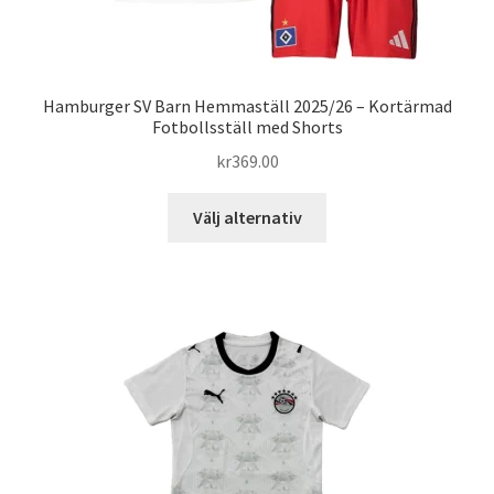
Hamburger SV Barn Hemmaställ 2025/26 – Kortärmad
Fotbollsställ med Shorts
kr
369.00
Den
Välj alternativ
här
produkten
har
flera
varianter.
De
olika
alternativen
kan
väljas