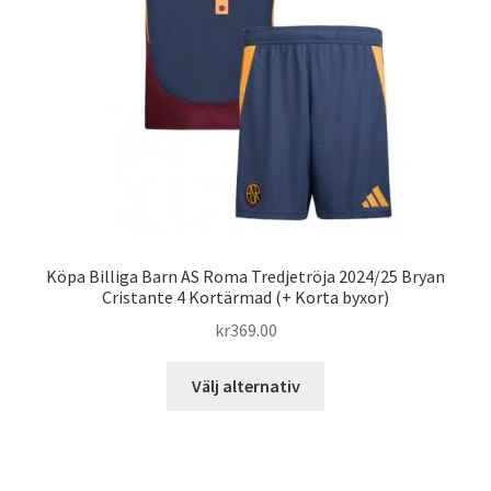
väljas
på
produktsidan
Köpa Billiga Barn AS Roma Tredjetröja 2024/25 Bryan
Cristante 4 Kortärmad (+ Korta byxor)
kr
369.00
Den
Välj alternativ
här
produkten
har
flera