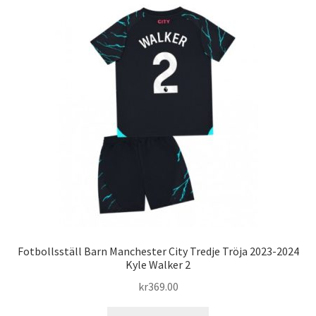
varianter.
De
olika
alternativen
kan
väljas
på
produktsidan
Fotbollsställ Barn Manchester City Tredje Tröja 2023-2024
Kyle Walker 2
kr
369.00
Den