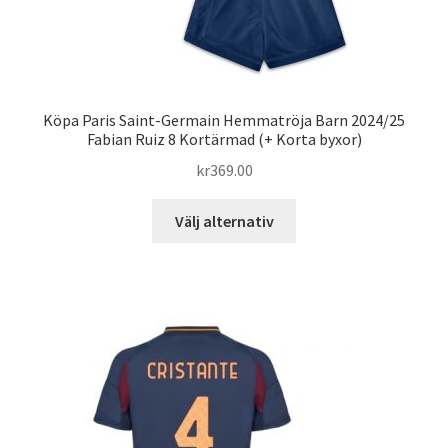
Köpa Paris Saint-Germain Hemmatröja Barn 2024/25
Fabian Ruiz 8 Kortärmad (+ Korta byxor)
kr
369.00
Den
Välj alternativ
här
produkten
har
flera
varianter.
De
olika
alternativen
kan