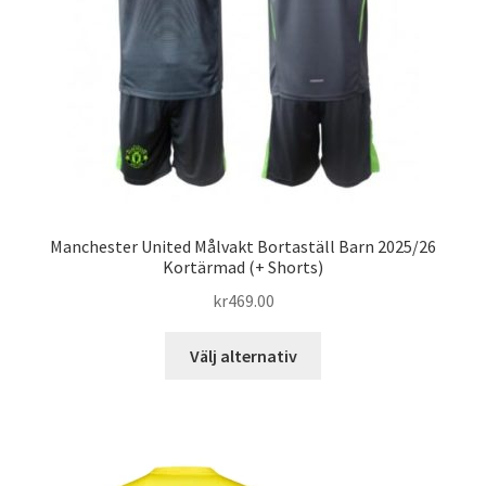
väljas
på
produktsidan
Manchester United Målvakt Bortaställ Barn 2025/26
Kortärmad (+ Shorts)
kr
469.00
Den
Välj alternativ
här
produkten
har
flera
varianter.