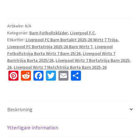
Artikelnr:
N/A
Kategorier:
Barn Fotbollskläder
,
Liverpool F.C.
Etiketter:
Liverpool FC Barn Bortakit 2025-26 Wirtz 7 Tröja
,
Liverpool FC Bortatröja 2025-26 Barn Wirtz 7
,
Liverpool
Fotbollströja Borta Wirtz 7 Barn 25/26
,
Liverpool Wirtz 7
Barntröja Borta 2025/26
,
Liverpool Wirtz 7 Bortatröja Barn 2025-
26
,
Liverpool Wirtz 7 Matchtröja Borta Barn 2025-26
Pi
R
Fa
T
E
D
nt
e
ce
wi
m
el
er
d
b
tt
ai
a
es
di
o
er
l
Beskrivning
t
t
o
k
Ytterligare information