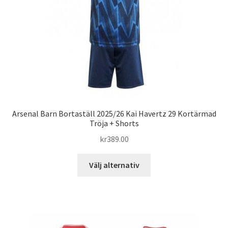
väljas
på
produktsidan
Arsenal Barn Bortaställ 2025/26 Kai Havertz 29 Kortärmad
Tröja + Shorts
kr
389.00
Den
Välj alternativ
här
produkten
har
flera
varianter.