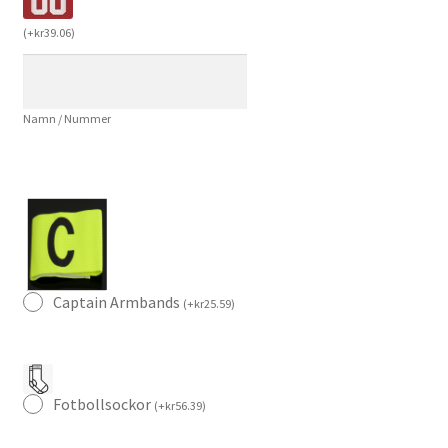
–
(
+
kr
39.06
)
Florian
Wirtz
7
Namn / Nummer
–
Kortärmad
Fotbollströja
+
Shorts
mängd
Captain Armbands
(
+
kr
25.59
)
Fotbollsockor
(
+
kr
56.39
)