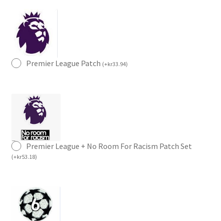
Premier League Patch
(
+
kr
33.94
)
Premier League + No Room For Racism Patch Set
(
+
kr
53.18
)