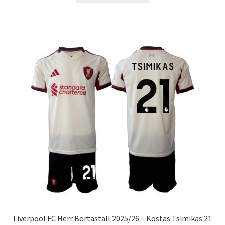
produkten
har
flera
varianter.
De
olika
alternativen
kan
väljas
på
produktsidan
Liverpool FC Herr Bortaställ 2025/26 – Kostas Tsimikas 21