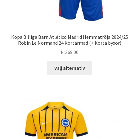
Köpa Billiga Barn Atlético Madrid Hemmatröja 2024/25
Robin Le Normand 24 Kortärmad (+ Korta byxor)
kr
369.00
Den
Välj alternativ
här
produkten
har
flera
varianter.
De
olika
alternativen
kan