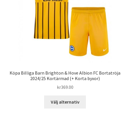
väljas
på
produktsidan
Köpa Billiga Barn Brighton & Hove Albion FC Bortatröja
2024/25 Kortärmad (+ Korta byxor)
kr
369.00
Den
Välj alternativ
här
produkten
har
flera