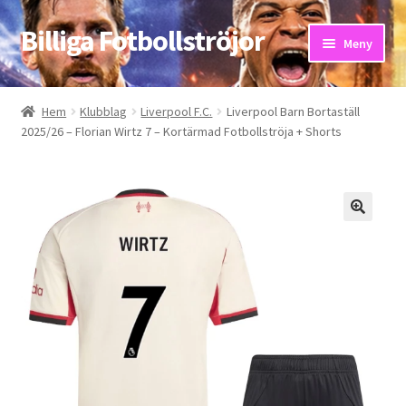
Billiga Fotbollströjor
Hoppa
Hoppa
Meny
till
till
navigering
innehåll
Hem
Hem
Klubblag
Liverpool F.C.
Liverpool Barn Bortaställ
2025/26 – Florian Wirtz 7 – Kortärmad Fotbollströja + Shorts
Bloggar
Butik
Kassa
Kontakta oss
Mitt konto
Storleksguiden