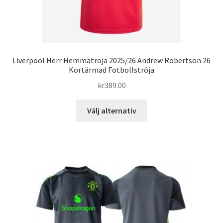
Liverpool Herr Hemmatröja 2025/26 Andrew Robertson 26
Kortärmad Fotbollströja
kr
389.00
Den
Välj alternativ
här
produkten
har
flera
varianter.
De
olika
alternativen
kan