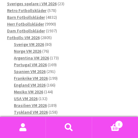
23
Sveriges spelare i VM 2026
23
olika
578
produkter
Retro Fotbollskläder
578
alternativen
produkter
4832
Barn Fotbollskläder
4832
kan
9990
produkter
Herr Fotbollskläder
9990
väljas
produkter
1937
Dam Fotbollskläder
1937
på
2805
produkter
Fotbolls-VM 2026
2805
produktsidan
produkter
80
Sverige VM 2026
80
76
produkter
Norge VM 2026
76
produkter
173
Argentina VM 2026
173
169
produkter
Portugal VM 2026
169
291
produkter
Spanien VM 2026
291
produkter
199
Frankrike VM 2026
199
166
produkter
England VM 2026
166
144
produkter
Mexiko VM 2026
144
132
produkter
USA VM 2026
132
produkter
189
Brasilien VM 2026
189
produkter
158
Tyskland VM 2026
158
produkter
99
Nederländerna VM 2026
99
0
84
produkter
Belgien VM 2026
84
Sök
Sök
produkter
68
Colombia VM 2026
68