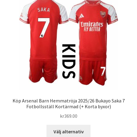
De
olika
alternativen
kan
väljas
på
produktsidan
Köp Arsenal Barn Hemmatröja 2025/26 Bukayo Saka 7
Fotbollsställ Kortärmad (+ Korta byxor)
kr
369.00
Den
Välj alternativ
här