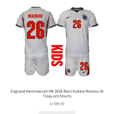
varianter.
De
olika
alternativen
kan
väljas
på
produktsidan
England Hemmaställ VM 2026 Barn Kobbie Mainoo 26
Tröja och Shorts
kr
389.00
Den