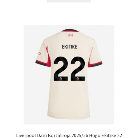
produkten
har
flera
varianter.
De
olika
alternativen
kan
väljas
på
produktsidan
Liverpool Dam Bortatröja 2025/26 Hugo Ekitike 22