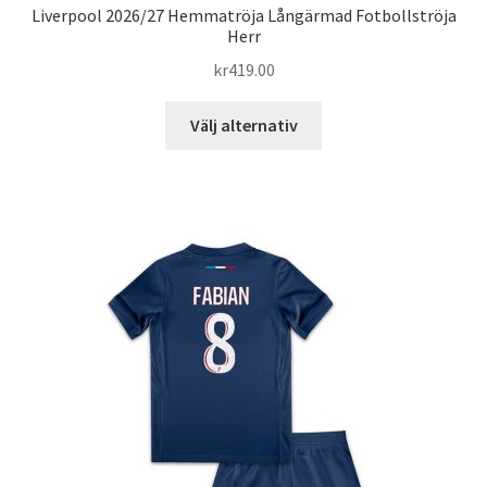
Liverpool 2026/27 Hemmatröja Långärmad Fotbollströja
Herr
kr
419.00
Den
Välj alternativ
här
produkten
har
flera
varianter.
De
olika
alternativen
kan
väljas
på
produktsidan