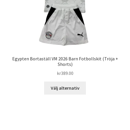
på
produktsidan
Egypten Bortaställ VM 2026 Barn Fotbollskit (Tröja +
Shorts)
kr
389.00
Den
Välj alternativ
här
produkten
har
flera
varianter.
De