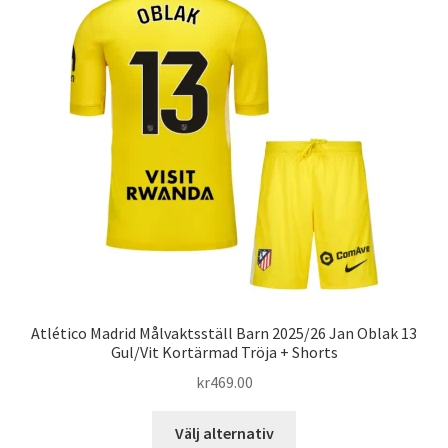
De
olika
alternativen
kan
väljas
på
produktsidan
Atlético Madrid Målvaktsställ Barn 2025/26 Jan Oblak 13
Gul/Vit Kortärmad Tröja + Shorts
kr
469.00
Den
Välj alternativ
här