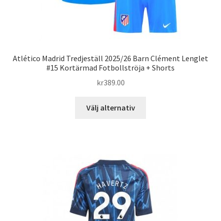
Atlético Madrid Tredjeställ 2025/26 Barn Clément Lenglet
#15 Kortärmad Fotbollströja + Shorts
kr
389.00
Den
Välj alternativ
här
produkten
har
flera
varianter.
De
olika
alternativen
kan