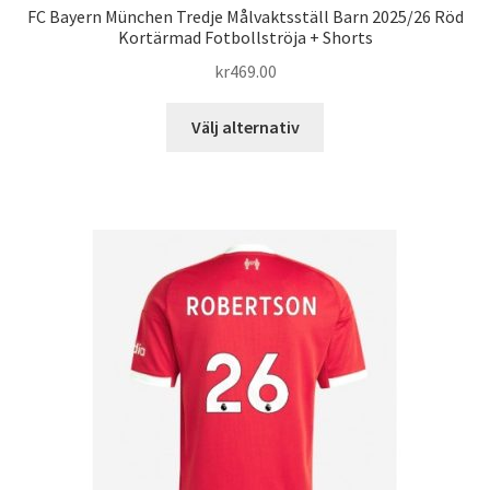
FC Bayern München Tredje Målvaktsställ Barn 2025/26 Röd
Kortärmad Fotbollströja + Shorts
kr
469.00
Den
Välj alternativ
här
produkten
har
flera
varianter.
De
olika
alternativen
kan
väljas
på
produktsidan