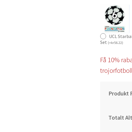
UCL Starba
Set
(
+
kr
56.22
)
Få 10% raba
trojorfotbol
Produkt P
Totalt Al