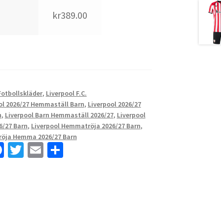
kr389.00
Fotbollskläder
,
Liverpool F.C.
ol 2026/27 Hemmaställ Barn
,
Liverpool 2026/27
n
,
Liverpool Barn Hemmaställ 2026/27
,
Liverpool
/27 Barn
,
Liverpool Hemmatröja 2026/27 Barn
,
röja Hemma 2026/27 Barn
Fa
T
E
D
ce
wi
m
el
b
tt
ai
a
o
er
l
o