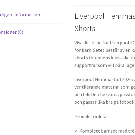
Liverpool Hemmastä
rligare information
Shorts
nsioner (0)
Visa ditt stöd för Liverpool
för barn. Setet består av en
shorts i klubbens klassiska 
supportrar som vill bära lag
Liverpool Hemmaställ 2026/27 
ventilerande material som g
och lek. Den bekväma passfor
och passar lika bra på fotbol
Produktfördelar
✓ Komplett barnset med tröj