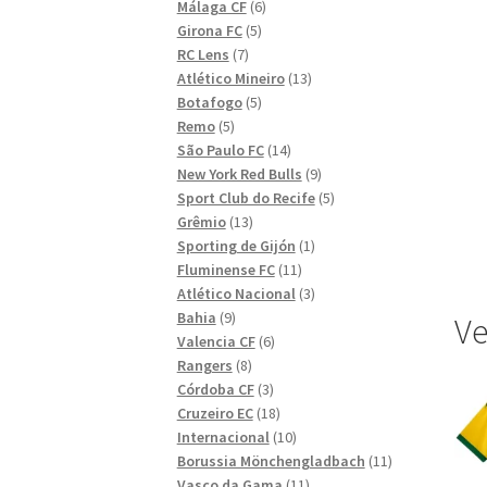
6
produkter
Málaga CF
6
5
produkter
Girona FC
5
7
produkter
RC Lens
7
produkter
13
Atlético Mineiro
13
5
produkter
Botafogo
5
5
produkter
Remo
5
produkter
14
São Paulo FC
14
produkter
9
New York Red Bulls
9
produkter
5
Sport Club do Recife
5
13
produkter
Grêmio
13
produkter
1
Sporting de Gijón
1
11
produkt
Fluminense FC
11
produkter
3
Atlético Nacional
3
9
produkter
Bahia
9
Ve
produkter
6
Valencia CF
6
8
produkter
Rangers
8
produkter
3
Córdoba CF
3
produkter
18
Cruzeiro EC
18
produkter
10
Internacional
10
produkter
11
Borussia Mönchengladbach
11
11
produkter
Vasco da Gama
11