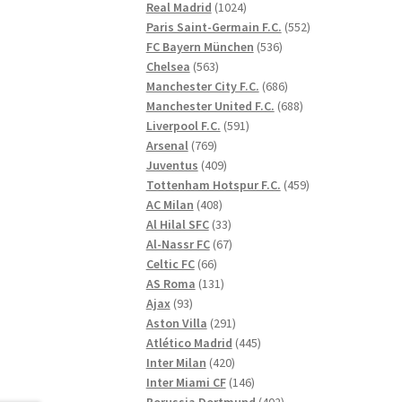
1024
produkter
Real Madrid
1024
produkter
552
Paris Saint-Germain F.C.
552
536
produkter
FC Bayern München
536
563
produkter
Chelsea
563
produkter
686
Manchester City F.C.
686
produkter
688
Manchester United F.C.
688
591
produkter
Liverpool F.C.
591
769
produkter
Arsenal
769
produkter
409
Juventus
409
produkter
459
Tottenham Hotspur F.C.
459
408
produkter
AC Milan
408
produkter
33
Al Hilal SFC
33
produkter
67
Al-Nassr FC
67
66
produkter
Celtic FC
66
produkter
131
AS Roma
131
93
produkter
Ajax
93
produkter
291
Aston Villa
291
produkter
445
Atlético Madrid
445
420
produkter
Inter Milan
420
produkter
146
Inter Miami CF
146
produkter
402
Borussia Dortmund
402