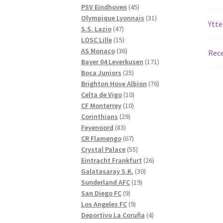
produkter
45
PSV Eindhoven
45
produkter
31
Olympique Lyonnais
31
Ytte
47
produkter
S.S. Lazio
47
produkter
15
LOSC Lille
15
produkter
36
AS Monaco
36
Rece
produkter
171
Bayer 04 Leverkusen
171
25
produkter
Boca Juniors
25
produkter
76
Brighton Hove Albion
76
10
produkter
Celta de Vigo
10
10
produkter
CF Monterrey
10
29
produkter
Corinthians
29
83
produkter
Feyenoord
83
produkter
67
CR Flamengo
67
produkter
55
Crystal Palace
55
produkter
26
Eintracht Frankfurt
26
30
produkter
Galatasaray S.K.
30
19
produkter
Sunderland AFC
19
9
produkter
San Diego FC
9
produkter
9
Los Angeles FC
9
produkter
4
Deportivo La Coruña
4