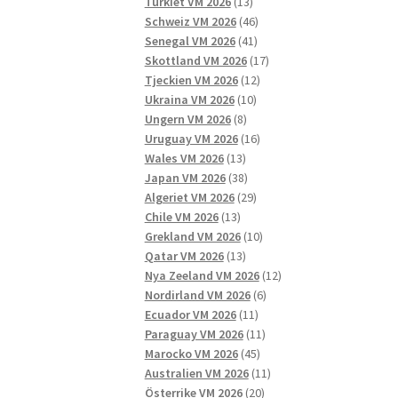
13
produkter
Turkiet VM 2026
13
produkter
46
Schweiz VM 2026
46
41
produkter
Senegal VM 2026
41
produkter
17
Skottland VM 2026
17
12
produkter
Tjeckien VM 2026
12
10
produkter
Ukraina VM 2026
10
8
produkter
Ungern VM 2026
8
produkter
16
Uruguay VM 2026
16
13
produkter
Wales VM 2026
13
produkter
38
Japan VM 2026
38
produkter
29
Algeriet VM 2026
29
13
produkter
Chile VM 2026
13
produkter
10
Grekland VM 2026
10
13
produkter
Qatar VM 2026
13
produkter
12
Nya Zeeland VM 2026
12
6
produkter
Nordirland VM 2026
6
11
produkter
Ecuador VM 2026
11
produkter
11
Paraguay VM 2026
11
45
produkter
Marocko VM 2026
45
produkter
11
Australien VM 2026
11
20
produkter
Österrike VM 2026
20