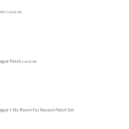
kor
(
+
kr
56.39
)
ague Patch
(
+
kr
33.94
)
ague + No Room For Racism Patch Set