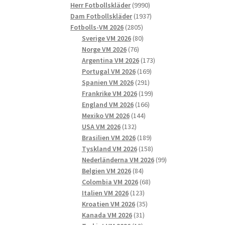
9990
produkter
Herr Fotbollskläder
9990
produkter
1937
Dam Fotbollskläder
1937
2805
produkter
Fotbolls-VM 2026
2805
produkter
80
Sverige VM 2026
80
76
produkter
Norge VM 2026
76
produkter
173
Argentina VM 2026
173
169
produkter
Portugal VM 2026
169
291
produkter
Spanien VM 2026
291
produkter
199
Frankrike VM 2026
199
166
produkter
England VM 2026
166
144
produkter
Mexiko VM 2026
144
132
produkter
USA VM 2026
132
produkter
189
Brasilien VM 2026
189
produkter
158
Tyskland VM 2026
158
produkter
99
Nederländerna VM 2026
99
84
produkter
Belgien VM 2026
84
produkter
68
Colombia VM 2026
68
123
produkter
Italien VM 2026
123
produkter
35
Kroatien VM 2026
35
31
produkter
Kanada VM 2026
31