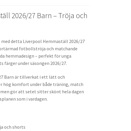
k
ll 2026/27 Barn – Tröja och
 FC med detta Liverpool Hemmaställ 2026/27
 kortärmad fotbollströja och matchande
röda hemmadesign – perfekt för unga
ets färger under säsongen 2026/27.
Barn är tillverkat i ett lätt och
er hög komfort under både träning, match
men gör att setet sitter skönt hela dagen
lsplanen som i vardagen.
a och shorts