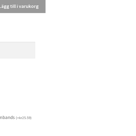
Lägg till i varukorg
rmbands
(
+
kr
25.59
)