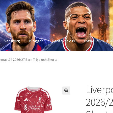
Varukorg
Bloggar
Kontakta oss
Fotbolls VM 202
konto
Storleksguiden
Varukorg
maställ 2026/27 Barn Tröja och Shorts
Liverp
2026/2