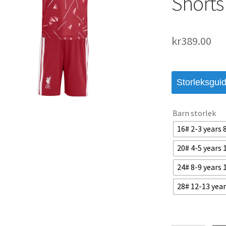
Shorts
kr
389.00
Storleksgui
Barn storlek
16# 2-3 years
20# 4-5 years
24# 8-9 years
28# 12-13 yea