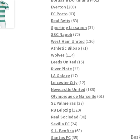
208
produkter
Everton
208
63
produkter
FC Porto
63
produkter
63
Real Betis
63
produkter
31
Sporting Lissabon
31
72
produkter
SSC Napoli
72
produkter
136
West Ham United
136
71
produkter
Athletic Bilbao
71
114
produkter
Wolves
114
produkter
15
Leeds United
15
23
produkter
River Plate
23
17
produkter
LA Galaxy
17
produkter
12
Leicester City
12
produkter
189
Newcastle United
189
produkter
61
Olympique de Marseille
61
37
produkter
SE Palmeiras
37
120
produkter
RB Leipzig
120
produkter
36
Real Sociedad
36
24
produkter
Sevilla FC
24
produkter
68
S.L. Benfica
68
Besk
35
produkter
Santos FC
35