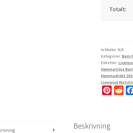
Totalt:
Artikelnr:
N/A
Kategorier:
Barn 
Etiketter:
Liverpo
Hemmatröja Bar
Hemmadräkt 2026
Liverpool Matcht
Pi
R
nt
e
er
d
es
di
Beskrivning
t
t
rivning