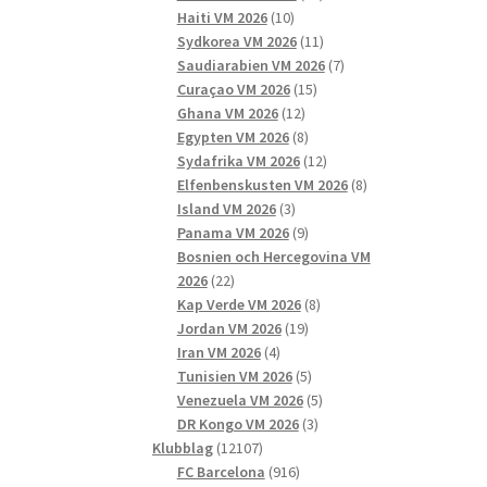
10
produkter
Haiti VM 2026
10
produkter
11
Sydkorea VM 2026
11
produkter
7
Saudiarabien VM 2026
7
15
produkter
Curaçao VM 2026
15
12
produkter
Ghana VM 2026
12
produkter
8
Egypten VM 2026
8
produkter
12
Sydafrika VM 2026
12
produkter
8
Elfenbenskusten VM 2026
8
3
produkter
Island VM 2026
3
produkter
9
Panama VM 2026
9
produkter
Bosnien och Hercegovina VM
22
2026
22
produkter
8
Kap Verde VM 2026
8
19
produkter
Jordan VM 2026
19
4
produkter
Iran VM 2026
4
produkter
5
Tunisien VM 2026
5
produkter
5
Venezuela VM 2026
5
3
produkter
DR Kongo VM 2026
3
12107
produkter
Klubblag
12107
produkter
916
FC Barcelona
916