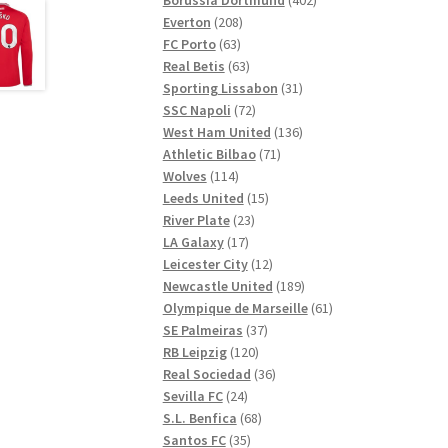
208
produkter
Everton
208
63
produkter
FC Porto
63
produkter
63
Real Betis
63
produkter
31
Sporting Lissabon
31
72
produkter
SSC Napoli
72
produkter
136
West Ham United
136
71
produkter
Athletic Bilbao
71
114
produkter
Wolves
114
produkter
15
Leeds United
15
23
produkter
River Plate
23
17
produkter
LA Galaxy
17
produkter
12
Leicester City
12
produkter
189
Newcastle United
189
produkter
61
Olympique de Marseille
61
37
produkter
SE Palmeiras
37
120
produkter
RB Leipzig
120
produkter
36
Real Sociedad
36
24
produkter
Sevilla FC
24
produkter
68
S.L. Benfica
68
35
produkter
Santos FC
35