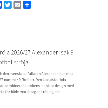
Fa
T
E
D
ce
wi
m
el
b
tt
ai
a
o
er
l
o
k
öja 2026/27 Alexander Isak 9
tbollströja
och den svenske anfallaren Alexander Isak med
7 nummer 9 för herr. Den klassiska röda
r kombinerar klubbens ikoniska design med
ekt för både matchdagar, träning och