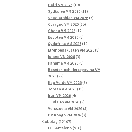
10
produkter
Haiti VM 2026
10
produkter
11
Sydkorea VM 2026
11
produkter
7
Saudiarabien VM 2026
7
15
produkter
Curaçao VM 2026
15
12
produkter
Ghana VM 2026
12
produkter
8
Egypten VM 2026
8
produkter
12
Sydafrika VM 2026
12
produkter
8
Elfenbenskusten VM 2026
8
3
produkter
Island VM 2026
3
produkter
9
Panama VM 2026
9
produkter
Bosnien och Hercegovina VM
22
2026
22
produkter
8
Kap Verde VM 2026
8
19
produkter
Jordan VM 2026
19
4
produkter
Iran VM 2026
4
produkter
5
Tunisien VM 2026
5
produkter
5
Venezuela VM 2026
5
3
produkter
DR Kongo VM 2026
3
12107
produkter
Klubblag
12107
produkter
916
FC Barcelona
916