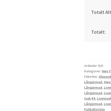
Totalt Al
Totalt:
Artikelnr:
N/A
Kategorier:
Herr 
Etiketter:
Alexand
Långärmad
,
Alex
Långärmad
,
Live
Långärmad
,
Live
Isak #9
,
Liverpoo
Långärmad
,
Live
Fotbollströja