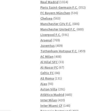
1024
produkter
Real Madrid
1024
produkter
552
Paris Saint-Germain F.C.
552
536
produkter
FC Bayern München
536
563
produkter
Chelsea
563
produkter
686
Manchester City F.C.
686
produkter
688
Manchester United F.C.
688
591
produkter
Liverpool F.C.
591
769
produkter
Arsenal
769
produkter
409
Juventus
409
produkter
459
Tottenham Hotspur F.C.
459
408
produkter
AC Milan
408
produkter
33
Al Hilal SFC
33
produkter
67
Al-Nassr FC
67
66
produkter
Celtic FC
66
produkter
131
AS Roma
131
93
produkter
Ajax
93
produkter
291
Aston Villa
291
produkter
445
Atlético Madrid
445
420
produkter
Inter Milan
420
produkter
146
Inter Miami CF
146
produkter
402
Borussia Dortmund
402