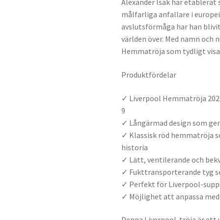
Alexander Isak har etablerat 
målfarliga anfallare i europe
avslutsförmåga har han blivit
världen över. Med namn och n
Hemmatröja som tydligt visar
Produktfördelar
✓ Liverpool Hemmatröja 202
9
✓ Långärmad design som ger 
✓ Klassisk röd hemmatröja s
historia
✓ Lätt, ventilerande och bek
✓ Fukttransporterande tyg s
✓ Perfekt för Liverpool-supp
✓ Möjlighet att anpassa me
Denna Liverpool-tröja är ett