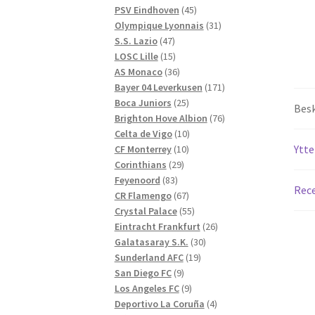
produkter
45
PSV Eindhoven
45
produkter
31
Olympique Lyonnais
31
47
produkter
S.S. Lazio
47
produkter
15
LOSC Lille
15
produkter
36
AS Monaco
36
produkter
171
Bayer 04 Leverkusen
171
25
produkter
Boca Juniors
25
Besk
produkter
76
Brighton Hove Albion
76
10
produkter
Celta de Vigo
10
10
produkter
Ytte
CF Monterrey
10
29
produkter
Corinthians
29
83
produkter
Feyenoord
83
Rece
produkter
67
CR Flamengo
67
produkter
55
Crystal Palace
55
produkter
26
Eintracht Frankfurt
26
30
produkter
Galatasaray S.K.
30
19
produkter
Sunderland AFC
19
9
produkter
San Diego FC
9
produkter
9
Los Angeles FC
9
produkter
4
Deportivo La Coruña
4