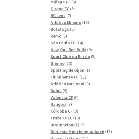
6
produkter
Málaga CF
6
5
produkter
Girona FC
5
7
produkter
RC Lens
7
produkter
13
Atlético Mineiro
13
5
produkter
Botafogo
5
5
produkter
Remo
5
produkter
14
São Paulo FC
14
produkter
9
New York Red Bulls
9
produkter
5
Sport Club do Recife
5
13
produkter
Grêmio
13
produkter
1
Sporting de Gijón
1
11
produkt
Fluminense FC
11
produkter
3
Atlético Nacional
3
9
produkter
Bahia
9
produkter
6
Valencia CF
6
8
produkter
Rangers
8
produkter
3
Córdoba CF
3
produkter
18
Cruzeiro EC
18
produkter
10
Internacional
10
produkter
11
Borussia Mönchengladbach
11
11
produkter
Vasco da Gama
11