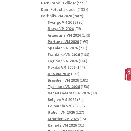
9990
produkter
Herr Fotbollskläder
9990
produkter
1937
Dam Fotbollskläder
1937
2805
produkter
Fotbolls-VM 2026
2805
produkter
80
Sverige VM 2026
80
76
produkter
Norge VM 2026
76
produkter
173
Argentina VM 2026
173
169
produkter
Portugal VM 2026
169
291
produkter
Spanien VM 2026
291
produkter
199
Frankrike VM 2026
199
166
produkter
England VM 2026
166
144
produkter
Mexiko VM 2026
144
132
produkter
USA VM 2026
132
produkter
189
Brasilien VM 2026
189
produkter
158
Tyskland VM 2026
158
produkter
99
Nederländerna VM 2026
99
84
produkter
Belgien VM 2026
84
produkter
68
Colombia VM 2026
68
123
produkter
Italien VM 2026
123
produkter
35
Kroatien VM 2026
35
31
produkter
Kanada VM 2026
31