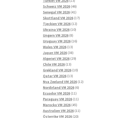
13
produkter
Turkiet VM 2026
13
produkter
46
Schweiz VM 2026
46
41
produkter
Senegal VM 2026
41
produkter
17
Skottland VM 2026
17
12
produkter
Tjeckien VM 2026
12
10
produkter
Ukraina VM 2026
10
8
produkter
Ungern VM 2026
8
produkter
16
Uruguay VM 2026
16
13
produkter
Wales VM 2026
13
produkter
38
Japan VM 2026
38
produkter
29
Algeriet VM 2026
29
13
produkter
Chile VM 2026
13
produkter
10
Grekland VM 2026
10
13
produkter
Qatar VM 2026
13
produkter
12
Nya Zeeland VM 2026
12
6
produkter
Nordirland VM 2026
6
11
produkter
Ecuador VM 2026
11
produkter
11
Paraguay VM 2026
11
45
produkter
Marocko VM 2026
45
produkter
11
Australien VM 2026
11
20
produkter
Österrike VM 2026
20