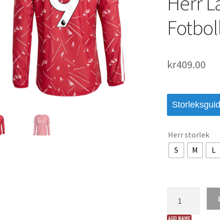
Herr 
Fotboll
kr
409.00
Storleksgui
Herr storlek
S
M
L
Liverpool
Hemmatröja
2026/27