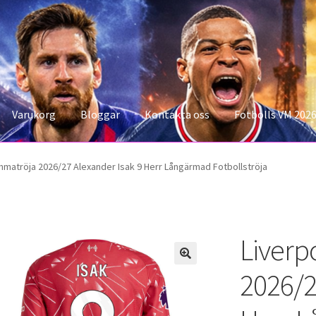
Varukorg
Bloggar
Kontakta oss
Fotbolls VM 202
konto
Storleksguiden
Varukorg
matröja 2026/27 Alexander Isak 9 Herr Långärmad Fotbollströja
Liverp
2026/2