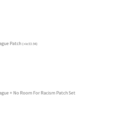
ague Patch
(
+
kr
33.94
)
ague + No Room For Racism Patch Set