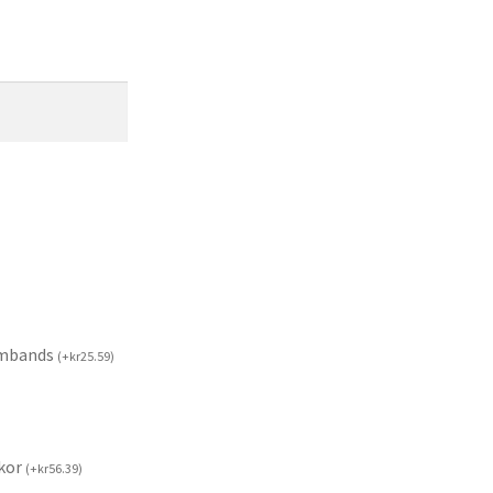
rmbands
(
+
kr
25.59
)
kor
(
+
kr
56.39
)