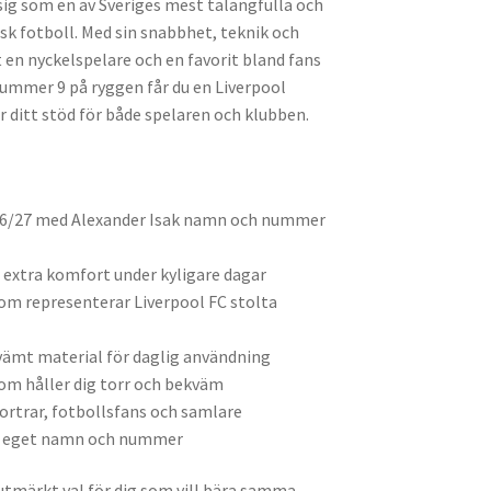
sig som en av Sveriges mest talangfulla och
isk fotboll. Med sin snabbhet, teknik och
 en nyckelspelare och en favorit bland fans
ummer 9 på ryggen får du en Liverpool
 ditt stöd för både spelaren och klubben.
6/27 med Alexander Isak namn och nummer
extra komfort under kyligare dagar
om representerar Liverpool FC stolta
vämt material för daglig användning
om håller dig torr och bekväm
ortrar, fotbollsfans och samlare
d eget namn och nummer
 utmärkt val för dig som vill bära samma