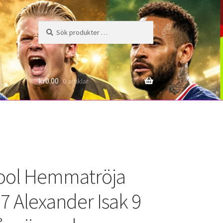
Sök
Sök
efter:
6
kr
0.00
0 artiklar
ool Hemmatröja
7 Alexander Isak 9