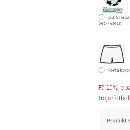
UCL Starba
Set
(
+
kr
56.22
)
Korta byxo
Få 10% raba
trojorfotbol
Produkt P