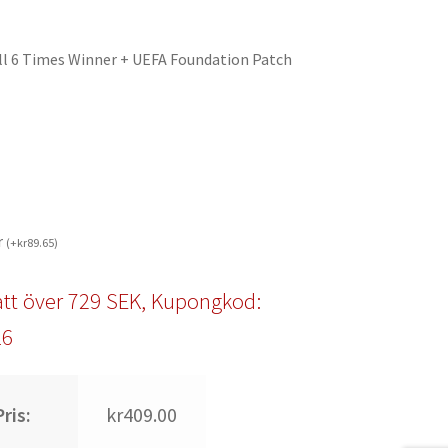
ll 6 Times Winner + UEFA Foundation Patch
r
(
+
kr
89.65
)
tt över 729 SEK, Kupongkod:
l6
ris:
kr409.00