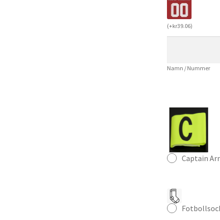
Alexander
Isak
(
+
kr
39.06
)
9
Herr
Långärmad
Namn / Nummer
Fotbollströja
mängd
Captain A
Fotbollsoc