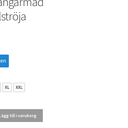
Långärmad
ströja
den
XL
XXL
Lägg till i varukorg