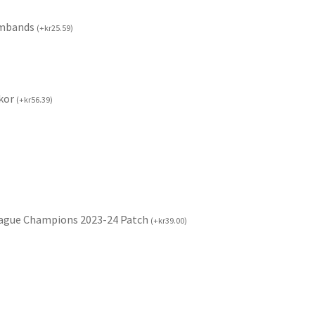
rmbands
(
+
kr
25.59
)
kor
(
+
kr
56.39
)
ague Champions 2023-24 Patch
(
+
kr
39.00
)