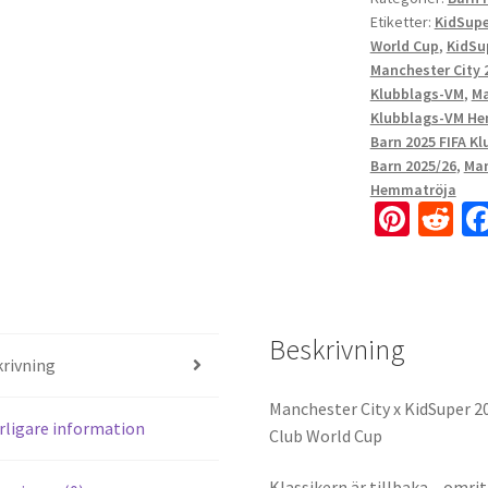
Etiketter:
KidSupe
World Cup
,
KidSu
Manchester City 
Klubblags-VM
,
Ma
Klubblags-VM H
Barn 2025 FIFA K
Barn 2025/26
,
Man
Hemmatröja
Pi
R
nt
e
er
d
es
di
Beskrivning
t
t
rivning
Manchester City x KidSuper 2
rligare information
Club World Cup
Klassikern är tillbaka – omri