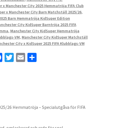
r x Manchester City 2025 Hemmatröja FIFA Club
per x Manchester City Barn Matchställ 2025/26
,
2025 Barn Hemmatröja KidSuper Edition
nchester City KidSuper Barntröja 2025 FIFA
emma
,
Manchester City KidSuper Hemmatröja
lubblags-VM
,
Manchester City KidSuper Matchställ
chester City x KidSuper 2025 FIFA Klubblags-VM
Fa
T
E
D
ce
wi
m
el
b
tt
ai
a
o
er
l
o
k
025/26 Hemmatröja – Specialutgåva för FIFA
tad, omlackerad och redo för spel.