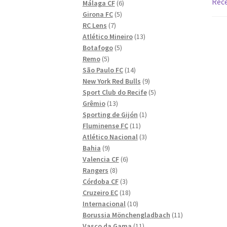
Rece
6
produkter
Málaga CF
6
5
produkter
Girona FC
5
7
produkter
RC Lens
7
produkter
13
Atlético Mineiro
13
5
produkter
Botafogo
5
5
produkter
Remo
5
produkter
14
São Paulo FC
14
produkter
9
New York Red Bulls
9
produkter
5
Sport Club do Recife
5
13
produkter
Grêmio
13
produkter
1
Sporting de Gijón
1
11
produkt
Fluminense FC
11
produkter
3
Atlético Nacional
3
9
produkter
Bahia
9
produkter
6
Valencia CF
6
8
produkter
Rangers
8
produkter
3
Córdoba CF
3
produkter
18
Cruzeiro EC
18
produkter
10
Internacional
10
produkter
11
Borussia Mönchengladbach
11
11
produkter
Vasco da Gama
11