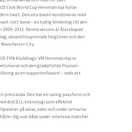
2025 Club World Cup Hemmatröja hyllar
dern twist. Den vita basen kombineras med
vart-rött band – en tydlig blinkning till den
ån 2009–2011. Denna version är återskapad
ag, akvarellinspirerade färgtoner och den
 Manchester City.
2025 FIFA Klubblags-VM Hemmatröja är
betsmoral och den glädjefyllda Poznań-
olkning av en supporterfavorit – redo att
h prestanda. Den har en vanlig passform och
r med dryCELL-teknologi som effektivt
shpaneler på axlar, sidor och under ärmarna
håller dig sval både under intensiva matcher