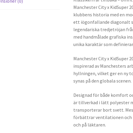
nsioner (0)
Manchester City x KidSuper 
klubbens historia med en mo
ett iögonfallande diagonalt s
legendariska tredjetröjan fr
med handmålade grafiska insl
unika karaktär som definierar
Manchester City x KidSuper 
inspirerad av Manchesters ar
hyllningen, vilket ger en ny t
synas på den globala scenen.
Designad för både komfort oc
är tillverkad i lätt polyeste
transporterar bort svett. Me
förbättrar ventilationen och 
och på läktaren.