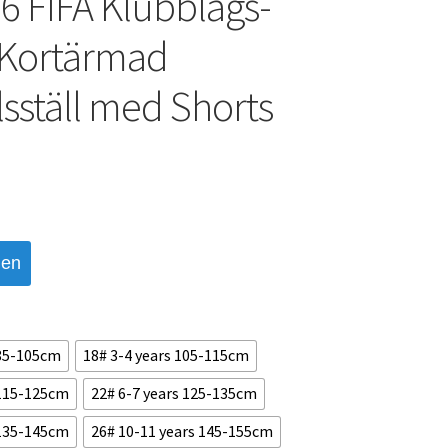
6 FIFA Klubblags-
 Kortärmad
lsställ med Shorts
den
 85-105cm
18# 3-4 years 105-115cm
 115-125cm
22# 6-7 years 125-135cm
 135-145cm
26# 10-11 years 145-155cm