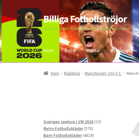
Billiga Fotbollströjor
Hoppa
Hoppa
till
till
Fotbollströjor Sverige för Herr Barn Köp online
navigering
innehåll
Hem
Butik
Kassa
Mitt konto
Hem
Bloggar
Butik
Kassa
Kontakta oss
Mitt 
Hem
Klubblag
Manchester City F.C.
Manche
23
Sveriges spelare i VM 2026
23
578
produkter
Retro Fotbollskläder
578
produkter
4829
Barn Fotbollskläder
4829