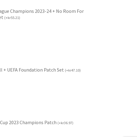
ague Champions 2023-24 + No Room For
et
(
+
kr
55.21
)
ll + UEFA Foundation Patch Set
(
+
kr
47.10
)
 Cup 2023 Champions Patch
(
+
kr
36.97
)