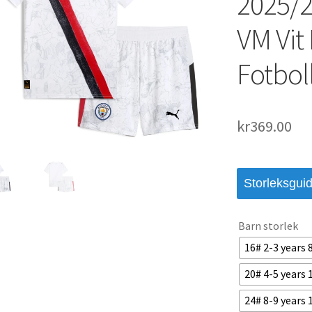
2025/2
VM Vit
Fotbol
kr
369.00
Storleksgui
Barn storlek
16# 2-3 years
20# 4-5 years
24# 8-9 years