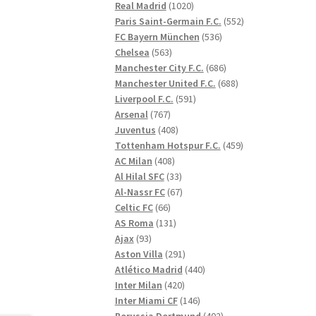
1020
produkter
Real Madrid
1020
produkter
552
Paris Saint-Germain F.C.
552
536
produkter
FC Bayern München
536
563
produkter
Chelsea
563
produkter
686
Manchester City F.C.
686
produkter
688
Manchester United F.C.
688
591
produkter
Liverpool F.C.
591
767
produkter
Arsenal
767
produkter
408
Juventus
408
produkter
459
Tottenham Hotspur F.C.
459
408
produkter
AC Milan
408
produkter
33
Al Hilal SFC
33
produkter
67
Al-Nassr FC
67
66
produkter
Celtic FC
66
produkter
131
AS Roma
131
93
produkter
Ajax
93
produkter
291
Aston Villa
291
produkter
440
Atlético Madrid
440
420
produkter
Inter Milan
420
produkter
146
Inter Miami CF
146
produkter
402
Borussia Dortmund
402