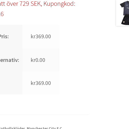
tt över 729 SEK, Kupongkod:
l6
ris:
kr369.00
ternativ:
kr0.00
kr369.00
Fotbollskläder
,
Manchester City F.C.