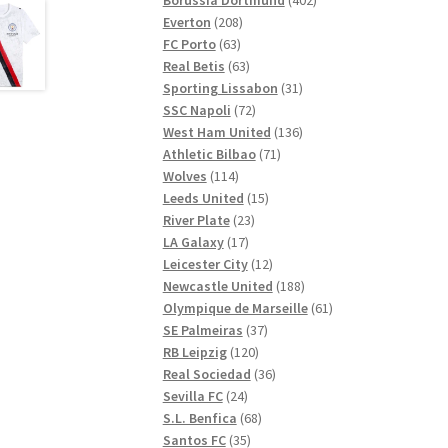
208
produkter
Everton
208
63
produkter
FC Porto
63
produkter
63
Real Betis
63
produkter
31
Sporting Lissabon
31
72
produkter
SSC Napoli
72
produkter
136
West Ham United
136
71
produkter
Athletic Bilbao
71
114
produkter
Wolves
114
produkter
15
Leeds United
15
23
produkter
River Plate
23
17
produkter
LA Galaxy
17
produkter
12
Leicester City
12
produkter
188
Newcastle United
188
produkter
61
Olympique de Marseille
61
37
produkter
SE Palmeiras
37
120
produkter
RB Leipzig
120
produkter
36
Real Sociedad
36
24
produkter
Sevilla FC
24
produkter
68
S.L. Benfica
68
35
produkter
Santos FC
35