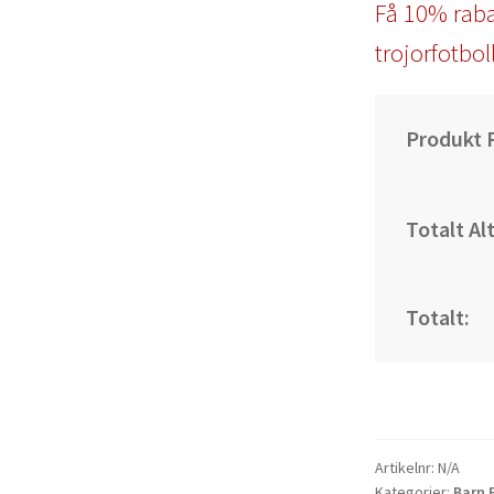
Få 10% raba
trojorfotbol
Produkt P
Totalt Al
Totalt:
Artikelnr:
N/A
Kategorier:
Barn 