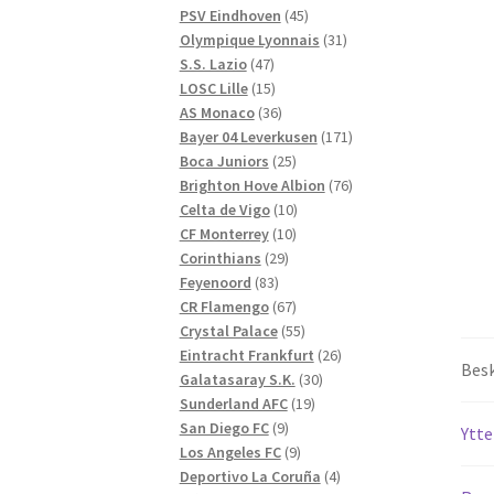
produkter
45
PSV Eindhoven
45
produkter
31
Olympique Lyonnais
31
47
produkter
S.S. Lazio
47
produkter
15
LOSC Lille
15
produkter
36
AS Monaco
36
produkter
171
Bayer 04 Leverkusen
171
25
produkter
Boca Juniors
25
produkter
76
Brighton Hove Albion
76
10
produkter
Celta de Vigo
10
10
produkter
CF Monterrey
10
29
produkter
Corinthians
29
83
produkter
Feyenoord
83
produkter
67
CR Flamengo
67
produkter
55
Crystal Palace
55
produkter
26
Eintracht Frankfurt
26
Besk
30
produkter
Galatasaray S.K.
30
19
produkter
Sunderland AFC
19
9
produkter
San Diego FC
9
Ytte
produkter
9
Los Angeles FC
9
produkter
4
Deportivo La Coruña
4