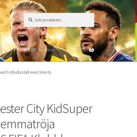
Sök
Sök
efter:
6
kr
0.00
0 artiklar
ad Fotbollsställ med Shorts
ster City KidSuper
Hemmatröja