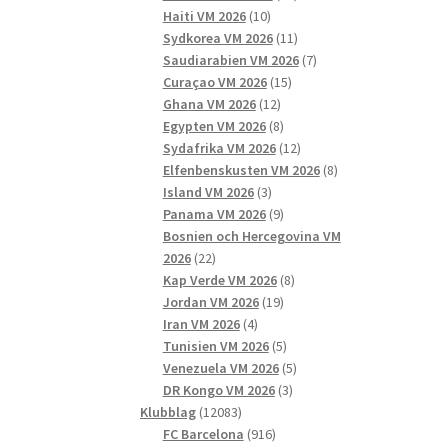
10
produkter
Haiti VM 2026
10
produkter
11
Sydkorea VM 2026
11
produkter
7
Saudiarabien VM 2026
7
15
produkter
Curaçao VM 2026
15
12
produkter
Ghana VM 2026
12
produkter
8
Egypten VM 2026
8
produkter
12
Sydafrika VM 2026
12
produkter
8
Elfenbenskusten VM 2026
8
3
produkter
Island VM 2026
3
produkter
9
Panama VM 2026
9
produkter
Bosnien och Hercegovina VM
22
2026
22
produkter
8
Kap Verde VM 2026
8
19
produkter
Jordan VM 2026
19
4
produkter
Iran VM 2026
4
produkter
5
Tunisien VM 2026
5
produkter
5
Venezuela VM 2026
5
3
produkter
DR Kongo VM 2026
3
12083
produkter
Klubblag
12083
produkter
916
FC Barcelona
916