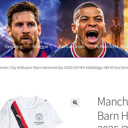
Varukorg
Bloggar
Kontakta oss
Fotbolls VM 202
konto
Storleksguiden
Varukorg
ster City KidSuper Barn Hemmatröja 2025/26 FIFA Klubblags-VM Vit Kortärm
Manche
Barn 