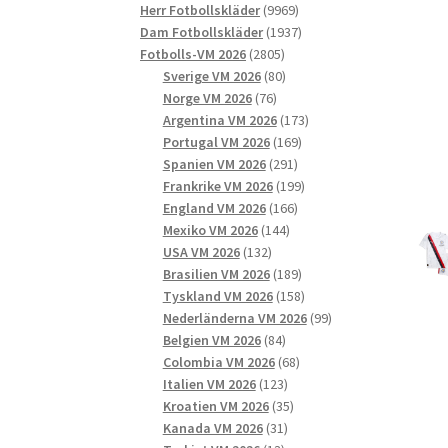
9969
produkter
Herr Fotbollskläder
9969
produkter
1937
Dam Fotbollskläder
1937
2805
produkter
Fotbolls-VM 2026
2805
produkter
80
Sverige VM 2026
80
76
produkter
Norge VM 2026
76
produkter
173
Argentina VM 2026
173
169
produkter
Portugal VM 2026
169
291
produkter
Spanien VM 2026
291
produkter
199
Frankrike VM 2026
199
166
produkter
England VM 2026
166
144
produkter
Mexiko VM 2026
144
132
produkter
USA VM 2026
132
produkter
189
Brasilien VM 2026
189
produkter
158
Tyskland VM 2026
158
produkter
99
Nederländerna VM 2026
99
84
produkter
Belgien VM 2026
84
produkter
68
Colombia VM 2026
68
123
produkter
Italien VM 2026
123
produkter
35
Kroatien VM 2026
35
31
produkter
Kanada VM 2026
31