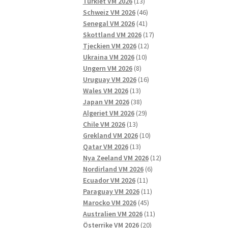
13
produkter
Turkiet VM 2026
13
produkter
46
Schweiz VM 2026
46
41
produkter
Senegal VM 2026
41
produkter
17
Skottland VM 2026
17
12
produkter
Tjeckien VM 2026
12
10
produkter
Ukraina VM 2026
10
8
produkter
Ungern VM 2026
8
produkter
16
Uruguay VM 2026
16
13
produkter
Wales VM 2026
13
produkter
38
Japan VM 2026
38
produkter
29
Algeriet VM 2026
29
13
produkter
Chile VM 2026
13
produkter
10
Grekland VM 2026
10
13
produkter
Qatar VM 2026
13
produkter
12
Nya Zeeland VM 2026
12
6
produkter
Nordirland VM 2026
6
11
produkter
Ecuador VM 2026
11
produkter
11
Paraguay VM 2026
11
45
produkter
Marocko VM 2026
45
produkter
11
Australien VM 2026
11
20
produkter
Österrike VM 2026
20