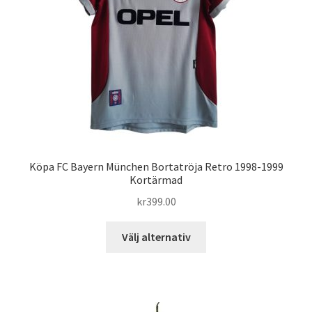
kan
väljas
på
produktsidan
Köpa FC Bayern München Bortatröja Retro 1998-1999
Kortärmad
kr
399.00
Den
Välj alternativ
här
produkten
har
flera