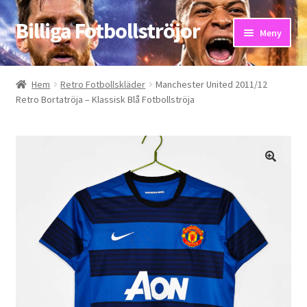
Billiga Fotbollströjor
Hoppa
Hoppa
Meny
till
till
navigering
innehåll
Hem
Hem
Retro Fotbollskläder
Manchester United 2011/12
Retro Bortatröja – Klassisk Blå Fotbollströja
Bloggar
Butik
Kassa
Kontakta oss
Mitt konto
Storleksguiden