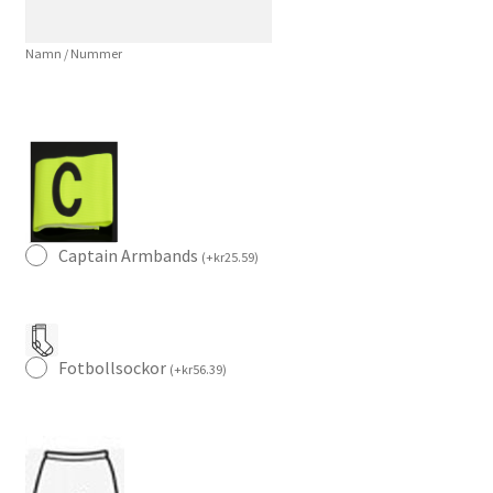
Klassisk
Blå
Namn / Nummer
Fotbollströja
mängd
Captain Armbands
(
+
kr
25.59
)
Fotbollsockor
(
+
kr
56.39
)