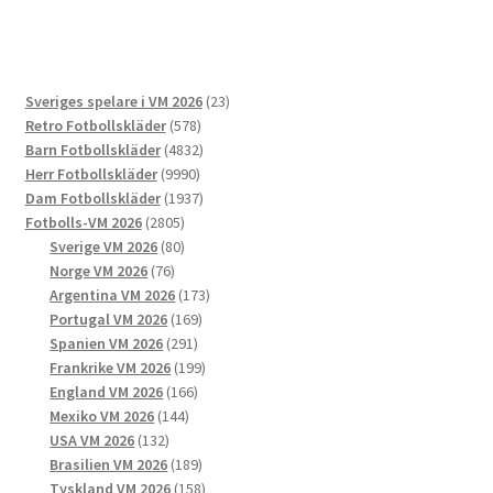
flera
varianter.
De
23
Sveriges spelare i VM 2026
23
olika
578
produkter
Retro Fotbollskläder
578
alternativen
produkter
4832
Barn Fotbollskläder
4832
kan
9990
produkter
Herr Fotbollskläder
9990
väljas
produkter
1937
Dam Fotbollskläder
1937
på
2805
produkter
Fotbolls-VM 2026
2805
produktsidan
produkter
80
Sverige VM 2026
80
76
produkter
Norge VM 2026
76
produkter
173
Argentina VM 2026
173
169
produkter
Portugal VM 2026
169
291
produkter
Spanien VM 2026
291
produkter
199
Frankrike VM 2026
199
166
produkter
England VM 2026
166
144
produkter
Mexiko VM 2026
144
132
produkter
USA VM 2026
132
produkter
189
Brasilien VM 2026
189
produkter
158
Tyskland VM 2026
158