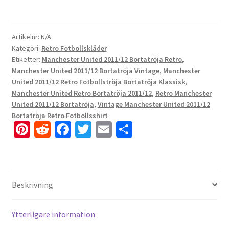
Artikelnr:
N/A
Kategori:
Retro Fotbollskläder
Etiketter:
Manchester United 2011/12 Bortatröja Retro
,
Manchester United 2011/12 Bortatröja Vintage
,
Manchester
United 2011/12 Retro Fotbollströja Bortatröja Klassisk
,
Manchester United Retro Bortatröja 2011/12
,
Retro Manchester
United 2011/12 Bortatröja
,
Vintage Manchester United 2011/12
Bortatröja Retro Fotbollsshirt
Pi
R
Fa
T
E
D
nt
e
ce
wi
m
el
er
d
b
tt
ai
a
es
di
o
er
l
Beskrivning
t
t
o
k
Ytterligare information