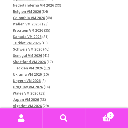
produkter
99
Nederländerna VM 2026
99
84
produkter
Belgien VM 2026
84
produkter
68
Colombia VM 2026
68
123
produkter
Italien VM 2026
123
produkter
35
Kroatien VM 2026
35
31
produkter
Kanada VM 2026
31
13
produkter
Turkiet VM 2026
13
produkter
46
Schweiz VM 2026
46
41
produkter
Senegal VM 2026
41
produkter
17
Skottland VM 2026
17
12
produkter
Tjeckien VM 2026
12
10
produkter
Ukraina VM 2026
10
8
produkter
Ungern VM 2026
8
produkter
16
Uruguay VM 2026
16
13
produkter
Wales VM 2026
13
produkter
38
Japan VM 2026
38
produkter
29
Algeriet VM 2026
29
13
produkter
Chile VM 2026
13
0
produkter
10
Grekland VM 2026
10
Sök
Sök
13
produkter
Qatar VM 2026
13