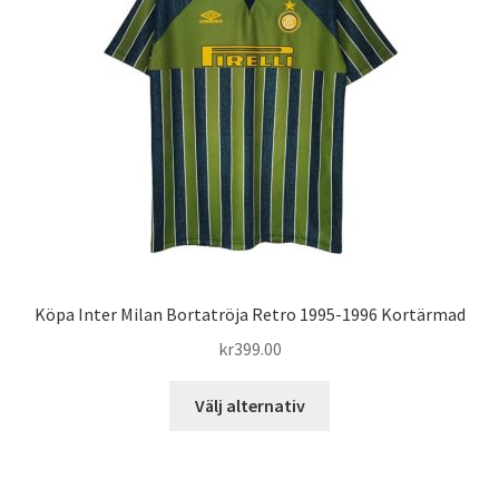
alternativen
kan
väljas
på
produktsidan
Köpa Inter Milan Bortatröja Retro 1995-1996 Kortärmad
kr
399.00
Den
Välj alternativ
här
produkten
har