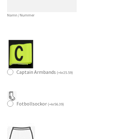
Klassisk
Fotbollströja
Namn / Nummer
mängd
Captain Armbands
(
+
kr
25.59
)
Fotbollsockor
(
+
kr
56.39
)