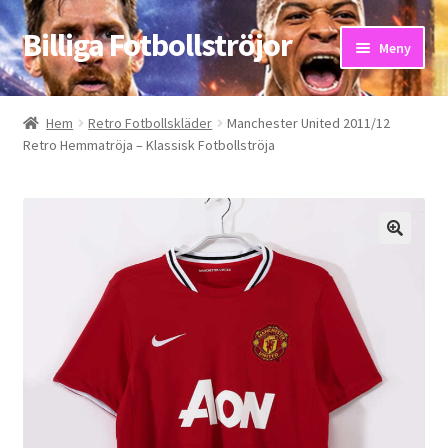
Billiga Fotbollströjor
Hoppa
Hoppa
Meny
till
till
navigering
innehåll
Hem
Hem
Retro Fotbollskläder
Manchester United 2011/12
Retro Hemmatröja – Klassisk Fotbollströja
Bloggar
Butik
Kassa
Kontakta oss
Mitt konto
Storleksguiden