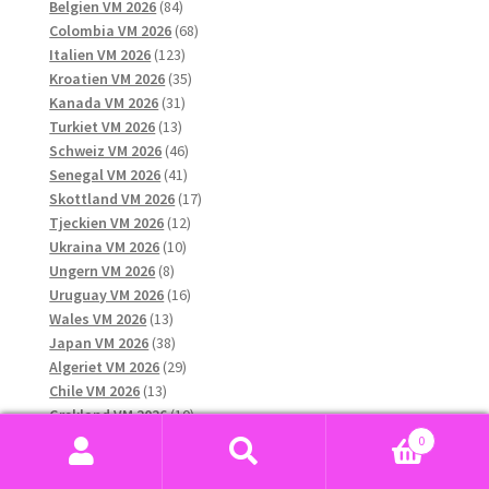
84
produkter
Belgien VM 2026
84
produkter
68
Colombia VM 2026
68
123
produkter
Italien VM 2026
123
produkter
35
Kroatien VM 2026
35
31
produkter
Kanada VM 2026
31
13
produkter
Turkiet VM 2026
13
produkter
46
Schweiz VM 2026
46
41
produkter
Senegal VM 2026
41
produkter
17
Skottland VM 2026
17
12
produkter
Tjeckien VM 2026
12
10
produkter
Ukraina VM 2026
10
8
produkter
Ungern VM 2026
8
produkter
16
Uruguay VM 2026
16
13
produkter
Wales VM 2026
13
produkter
38
Japan VM 2026
38
produkter
29
Algeriet VM 2026
29
13
produkter
Chile VM 2026
13
produkter
10
Grekland VM 2026
10
13
produkter
Qatar VM 2026
13
0
produkter
12
Nya Zeeland VM 2026
12
Sök
Sök
6
produkter
Nordirland VM 2026
6