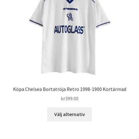
alternativen
kan
väljas
på
produktsidan
Köpa Chelsea Bortatröja Retro 1998-1900 Kortärmad
kr
399.00
Den
Välj alternativ
här
produkten
har