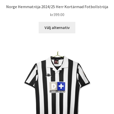
Norge Hemmatröja 2024/25 Herr Kortärmad Fotbollströja
kr
399.00
Den
Välj alternativ
här
produkten
har
flera
varianter.
De
olika
alternativen
kan
väljas
på
produktsidan