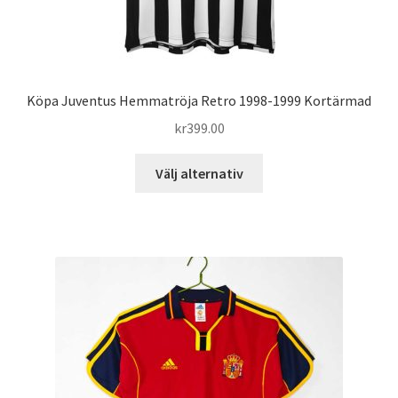
Köpa Juventus Hemmatröja Retro 1998-1999 Kortärmad
kr
399.00
Den
Välj alternativ
här
produkten
har
flera
varianter.
De
olika
alternativen
kan
väljas