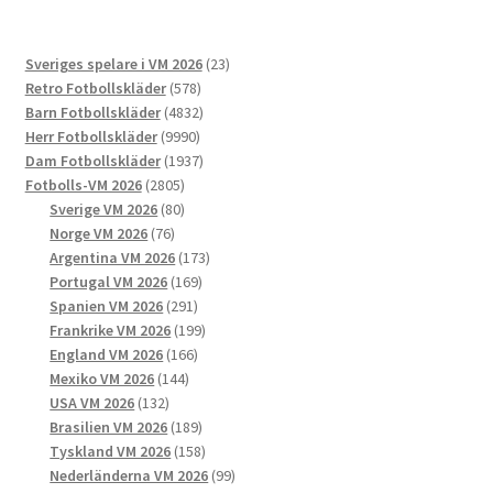
varianter.
De
23
Sveriges spelare i VM 2026
23
olika
578
produkter
Retro Fotbollskläder
578
alternativen
produkter
4832
Barn Fotbollskläder
4832
kan
9990
produkter
Herr Fotbollskläder
9990
väljas
produkter
1937
Dam Fotbollskläder
1937
på
2805
produkter
Fotbolls-VM 2026
2805
produktsidan
produkter
80
Sverige VM 2026
80
76
produkter
Norge VM 2026
76
produkter
173
Argentina VM 2026
173
169
produkter
Portugal VM 2026
169
291
produkter
Spanien VM 2026
291
produkter
199
Frankrike VM 2026
199
166
produkter
England VM 2026
166
144
produkter
Mexiko VM 2026
144
132
produkter
USA VM 2026
132
produkter
189
Brasilien VM 2026
189
produkter
158
Tyskland VM 2026
158
produkter
99
Nederländerna VM 2026
99