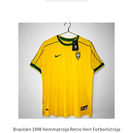
produkten
har
flera
varianter.
De
olika
alternativen
kan
väljas
på
produktsidan
Brasilien 1998 Hemmatröja Retro Herr Fotbollströja