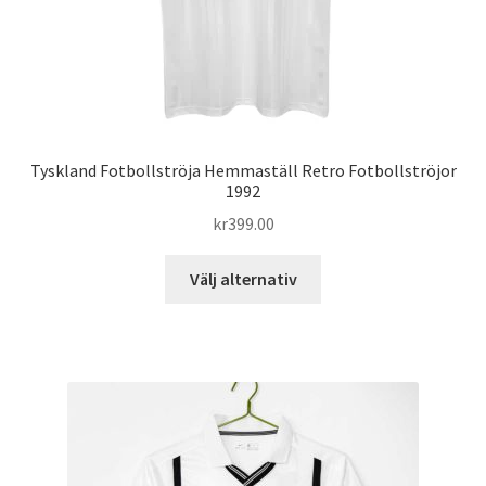
Tyskland Fotbollströja Hemmaställ Retro Fotbollströjor
1992
kr
399.00
Den
Välj alternativ
här
produkten
har
flera
varianter.
De
olika
alternativen