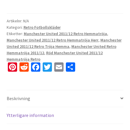
Artikelnr:
N/A
Kategori:
Retro Fotbollskläder
Etiketter:
Manchester United 2011/12 Retro Hemmatröja
,
Manchester United 2011/12 Retro Hemmatröja Herr
,
Manchester
United 2011/12 Retro Tröja Hemma
,
Manchester United Retro
Hemmatröja 2011/12
,
Röd Manchester United 2011/12
Hemmatröja Retro
Pi
R
Fa
T
E
D
nt
e
ce
wi
m
el
er
d
b
tt
ai
a
es
di
o
er
l
Beskrivning
t
t
o
k
Ytterligare information