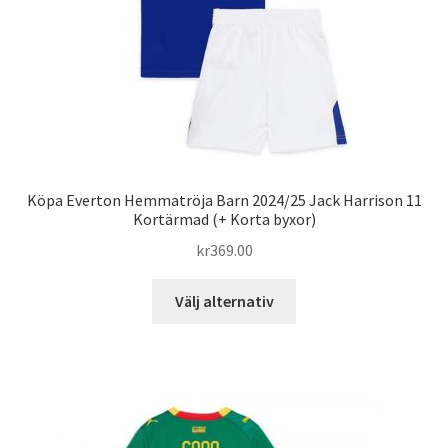
på
produktsidan
Köpa Everton Hemmatröja Barn 2024/25 Jack Harrison 11
Kortärmad (+ Korta byxor)
kr
369.00
Den
Välj alternativ
här
produkten
har
flera
varianter.
De