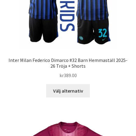
på
produktsidan
Inter Milan Federico Dimarco #32 Barn Hemmaställ 2025-
26 Tröja + Shorts
kr
389.00
Den
Välj alternativ
här
produkten
har
flera
varianter.
De