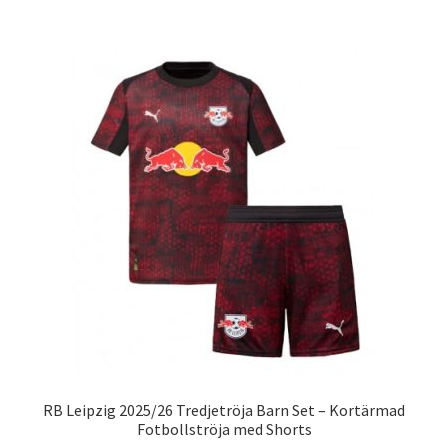
har
flera
varianter.
De
olika
alternativen
kan
väljas
på
produktsidan
RB Leipzig 2025/26 Tredjetröja Barn Set – Kortärmad
Fotbollströja med Shorts