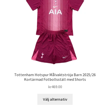
olika
alternativen
kan
väljas
på
produktsidan
Tottenham Hotspur Målvaktströja Barn 2025/26
Kortärmad Fotbollsställ med Shorts
kr
469.00
Den
Välj alternativ
här
produkten