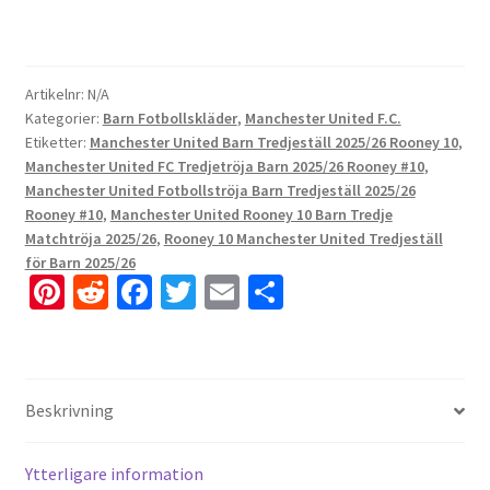
Artikelnr:
N/A
Kategorier:
Barn Fotbollskläder
,
Manchester United F.C.
Etiketter:
Manchester United Barn Tredjeställ 2025/26 Rooney 10
,
Manchester United FC Tredjetröja Barn 2025/26 Rooney #10
,
Manchester United Fotbollströja Barn Tredjeställ 2025/26
Rooney #10
,
Manchester United Rooney 10 Barn Tredje
Matchtröja 2025/26
,
Rooney 10 Manchester United Tredjeställ
för Barn 2025/26
Pi
R
Fa
T
E
D
nt
e
ce
wi
m
el
er
d
b
tt
ai
a
es
di
o
er
l
Beskrivning
t
t
o
k
Ytterligare information