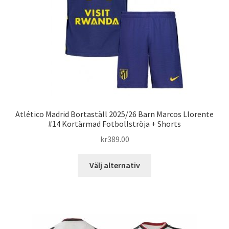
väljas
på
produktsidan
Atlético Madrid Bortaställ 2025/26 Barn Marcos Llorente
#14 Kortärmad Fotbollströja + Shorts
kr
389.00
Den
Välj alternativ
här
produkten
har
flera
varianter.