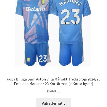
olika
alternativen
kan
väljas
på
produktsidan
Köpa Billiga Barn Aston Villa Målvakt Tredjetröja 2024/25
Emiliano Martinez 23 Kortärmad (+ Korta byxor)
kr
469.00
Den
Välj alternativ
här