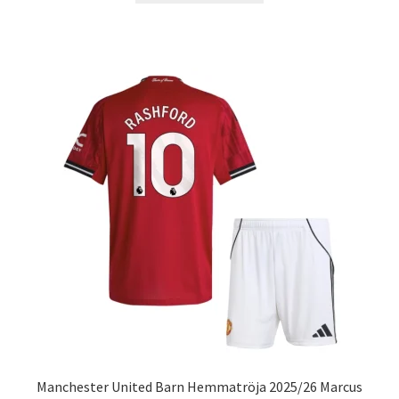
produkten
har
flera
varianter.
De
olika
alternativen
kan
väljas
på
produktsidan
Manchester United Barn Hemmatröja 2025/26 Marcus