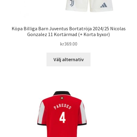
Köpa Billiga Barn Juventus Bortatröja 2024/25 Nicolas
Gonzalez 11 Kortärmad (+ Korta byxor)
kr
369.00
Den
Välj alternativ
här
produkten
har
flera
varianter.
De
olika
alternativen
kan
väljas