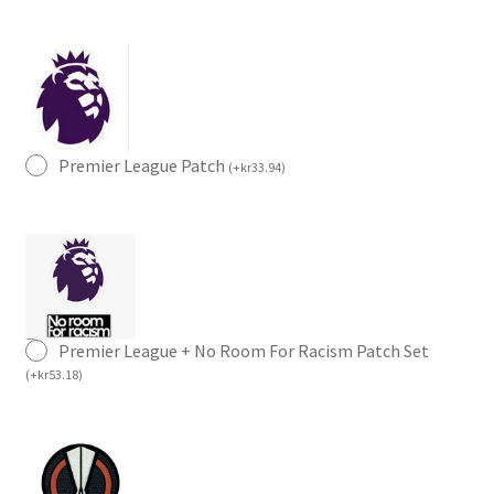
Premier League Patch
(
+
kr
33.94
)
Premier League + No Room For Racism Patch Set
(
+
kr
53.18
)