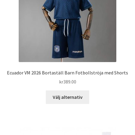
Ecuador VM 2026 Bortaställ Barn Fotbollströja med Shorts
kr
389.00
Den
Välj alternativ
här
produkten
har
flera
varianter.