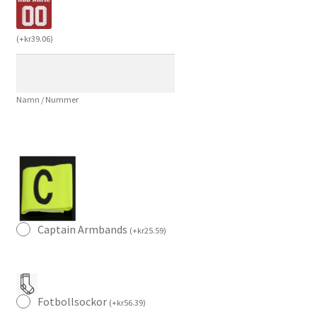
Tredjeställ
2025/26
(
+
kr
39.06
)
Wayne
Rooney
#10
Namn / Nummer
Kortärmad
Tröja
+
Shorts
mängd
Captain Armbands
(
+
kr
25.59
)
Fotbollsockor
(
+
kr
56.39
)