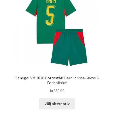
olika
alternativen
kan
väljas
på
produktsidan
Senegal VM 2026 Bortaställ Barn Idrissa Gueye 5
Fotbollskit
kr
389.00
Den
Välj alternativ
här
produkten