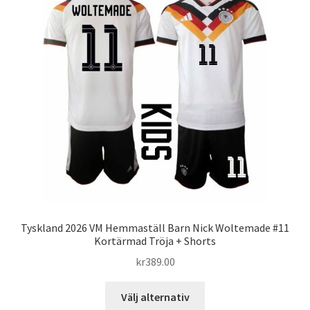
De
olika
alternativen
kan
väljas
på
produktsidan
Tyskland 2026 VM Hemmaställ Barn Nick Woltemade #11
Kortärmad Tröja + Shorts
kr
389.00
Den
Välj alternativ
här