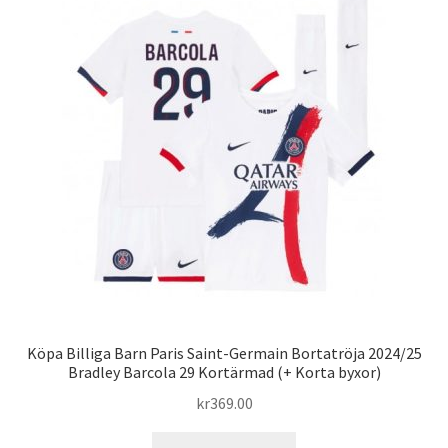
De
olika
alternativen
kan
väljas
på
produktsidan
Köpa Billiga Barn Paris Saint-Germain Bortatröja 2024/25
Bradley Barcola 29 Kortärmad (+ Korta byxor)
kr
369.00
Den