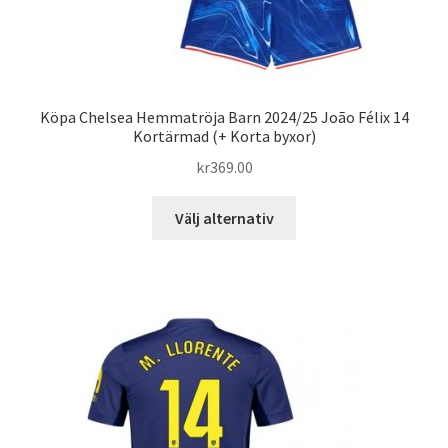
Köpa Chelsea Hemmatröja Barn 2024/25 João Félix 14
Kortärmad (+ Korta byxor)
kr
369.00
Den
Välj alternativ
här
produkten
har
flera
varianter.
De
olika
alternativen
kan