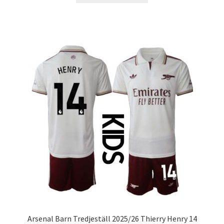
produkten
har
flera
varianter.
De
olika
alternativen
kan
väljas
på
produktsidan
Arsenal Barn Tredjeställ 2025/26 Thierry Henry 14