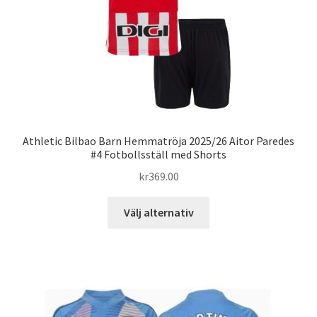
på
produktsidan
Athletic Bilbao Barn Hemmatröja 2025/26 Aitor Paredes
#4 Fotbollsställ med Shorts
kr
369.00
Den
Välj alternativ
här
produkten
har
flera
varianter.
De