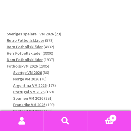
har
flera
varianter.
De
23
Sveriges spelare i VM 2026
23
olika
578
produkter
Retro Fotbollskläder
578
alternativen
produkter
4832
Barn Fotbollskläder
4832
kan
9990
produkter
Herr Fotbollskläder
9990
väljas
produkter
1937
Dam Fotbollskläder
1937
på
2805
produkter
Fotbolls-VM 2026
2805
produktsidan
produkter
80
Sverige VM 2026
80
76
produkter
Norge VM 2026
76
produkter
173
Argentina VM 2026
173
169
produkter
Portugal VM 2026
169
291
produkter
Spanien VM 2026
291
produkter
199
Frankrike VM 2026
199
166
produkter
England VM 2026
166
144
produkter
Mexiko VM 2026
144
0
132
produkter
USA VM 2026
132
Sök
Sök
produkter
189
Brasilien VM 2026
189