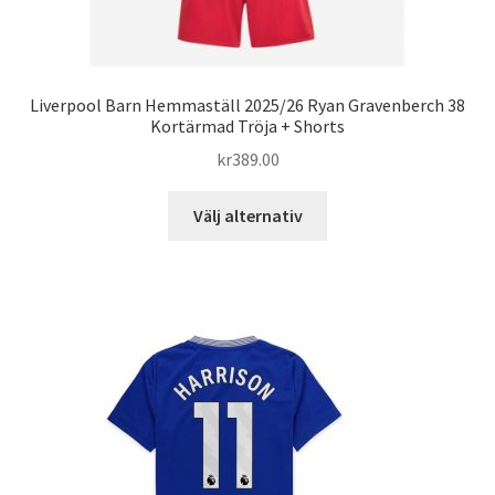
Liverpool Barn Hemmaställ 2025/26 Ryan Gravenberch 38
Kortärmad Tröja + Shorts
kr
389.00
Den
Välj alternativ
här
produkten
har
flera
varianter.
De
olika
alternativen
kan
väljas