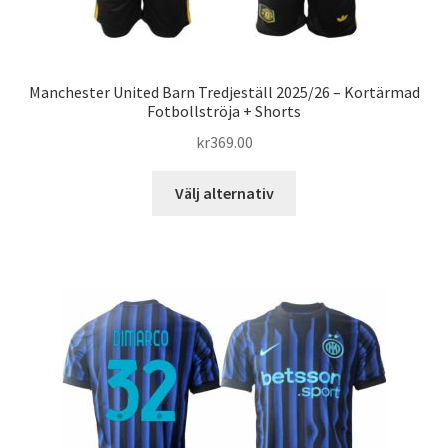
Manchester United Barn Tredjeställ 2025/26 – Kortärmad
Fotbollströja + Shorts
kr
369.00
Den
Välj alternativ
här
produkten
har
flera
varianter.
De
olika
alternativen
kan
väljas