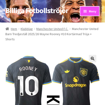
Billiga Fotbollströjor
Hoppa
Hoppa
Meny
till
till
navigering
innehåll
Hem
Hem
Klubblag
Manchester United F.C.
Manchester United
Barn Tredjeställ 2025/26 Wayne Rooney #10 Kortärmad Tröja +
Bloggar
Shorts
Butik
Kassa
Kontakta oss
Mitt konto
Storleksguiden