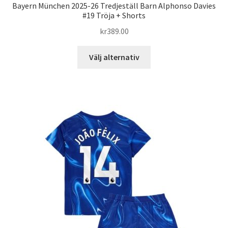
Bayern München 2025-26 Tredjeställ Barn Alphonso Davies
#19 Tröja + Shorts
kr
389.00
Den
Välj alternativ
här
produkten
har
flera
varianter.
De
olika
alternativen
kan
väljas
på
produktsidan